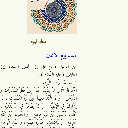
دعاء اليوم
دعاء يوم الاثنين
من أدعية الإمام علي بن الحسين السجاد زين
العابدين ( عليه السَّلام ) :
" بِسْمِ اللَّهِ الرَّحْمنِ الرَّحِيمِ
الْحَمْدُ لِلَّهِ الَّذِي لَمْ يُشْهِدْ أَحَداً حِينَ فَطَرَ السَّمَاوَاتِ وَ
الْأَرْضَ ، وَ لَا اتَّخَذَ مُعِيناً حِينَ بَرَأَ النَّسَمَاتِ ، لَمْ
يُشَارَكْ فِي الْإِلَهِيَّةِ ، وَ لَمْ يُظَاهَرْ فِي الْوَحْدَانِيَّةِ ،
كَلَّتِ الْأَلْسُنُ عَنْ غَايَةِ صِفَتِهِ ، وَ الْعُقُولُ عَنْ كُنْهِ
مَعْرِفَتِهِ ، وَ تَوَاضَعَتِ الْجَبَابِرَةُ لِهَيْبَتِهِ ، وَ عَنَتِ الْوُجُوهُ