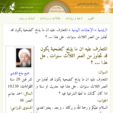
تجاوز إلى المحتوى الرئيسي
المجيب
ادعية و زيارات
مقالات و دراسات
شبهات و ردود
مركز
الرئيسية
»
الإجابات اليومية
»
المتعارف عليه ان ما يذبح كضحية يكون قد
الإشعاع
أنت هنا
تجاوز من العمر الثلاث سنوات , هل هذا ... ؟
الإسلامي
المتعارف عليه ان ما يذبح كضحية يكون
قد تجاوز من العمر الثلاث سنوات , هل
هذا ... ؟
السوال:
الشيخ صالح الكرباسي
نشر قبل 20 سنة
المتعارف عليه ان ما يذبح كضحية يكون قد تجاوز من
القراءات:
10230
العمر الثلاث سنوات , هل هذا فيه حديث او سنة و
السائل:
احمد جاسم
اذا كان كذلك ما لعلة الشرعية فيه ؟
العمر:
30
الجواب:
المستوى الدراسي:
السلام عليكم و رحمة الله و بركاته ، و بعد : يعتبر الهدي