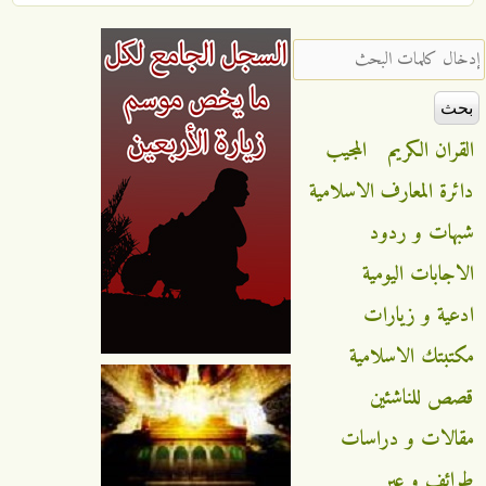
‏إدخال كلمات البحث ‏
القران الكريم
المجيب
دائرة المعارف الاسلامية
شبهات و ردود
الاجابات اليومية
ادعية و زيارات
مكتبتك الاسلامية
قصص للناشئين
مقالات و دراسات
طرائف و عبر