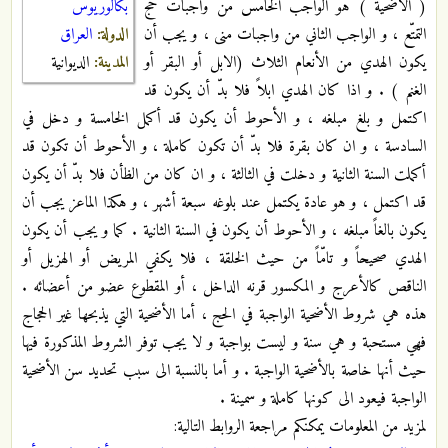
بكالوريوس
( الأضحية ) هو الواجب الخامس من واجبات حجّ
الدولة:
العراق
التمتّع ، و الواجب الثاني من واجبات منى ، و يجب أن
المدينة:
الديوانية
يكون الهدي من الأنعام الثلاث (الابل أو البقر أو
الغنم ) . و اذا كان الهدي ابلاً فلا بدّ أن يكون قد
اكتمل و بلغ مبلغه ، و الأحوط أن يكون قد أكمل الخامسة و دخل في
السادسة ، و ان كان بقرة فلا بدّ أن تكون كاملة ، و الأحوط أن تكون قد
أكملت السنة الثانية و دخلت في الثالثة ، و ان كان من الظأن فلا بدّ أن يكون
قد اكتمل ، و هو عادة يكتمل عند بلوغه سبعة أشهر ، و هكذا الماعز يجب أن
يكون بالغاً مبلغه ، و الأحوط أن يكون في السنة الثانية . كما و يجب أن يكون
الهدي صحيحاً و تامّاً من حيث الخلقة ، فلا يكفي المريض أو الهزيل أو
الناقص كالأعرج و المكسور قرنه الداخل ، أو المقطوع عضو من أعضائه .
هذه هي شروط الأضحية الواجبة في الحج ، أما الأضحية التي يذبحها غير الحجاج
فهي مستحبة و هي سنة و ليست بواجبة و لا يجب توفر الشروط المذكورة فيها
حيث أنها خاصة بالأضحية الواجبة . و أما بالنسبة الى سبب تحديد سن الأضحية
الواجبة فيعود الى كونها كاملة و سمينة .
لمزيد من المعلومات يمكنكم مراجعة الروابط التالية: