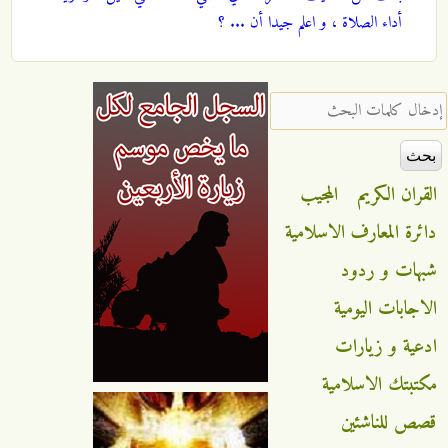
أداء الصلاة ، و اعلم جيدا أن ... ؟
‏إدخال كلمات البحث ‏
القران الكريم
المجيب
دائرة المعارف الاسلامية
شبهات و ردود
الاجابات اليومية
ادعية و زيارات
مكتبتك الاسلامية
قصص للناشئين