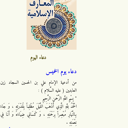
دعاء اليوم
دعاء يوم الخميس
من أدعية الإمام علي بن الحسين السجاد زين
العابدين ( عليه السَّلام ) :
" بِسْمِ اللَّهِ الرَّحْمنِ الرَّحِيمِ
الْحَمْدُ لِلَّهِ الَّذِي أَذْهَبَ اللَّيْلَ مُظْلِماً بِقُدْرَتِهِ ، وَ جَاءَ
بِالنَّهَارِ مُبْصِراً بِرَحْمَتِهِ ، وَ كَسَانِي ضِيَاءَهُ وَ أَنَا فِي
نِعْمَتِهِ .