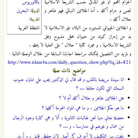
بكالوريوس
الحرام اللحم أو غير المذكى حسب الشريعة الاسلامية
الدولة:
البحرين
نجس و حرام أكله ، أما الجلاتين النباتي فهو طاهر و
المدينة:
حلال أكله .
المنطقة الغربية
و الجلاتين الحيواني المستورد من البلاد غير الاسلامية لا
بد من إحراز كونه من حيوان محلل مذبوح وفق
الشريعة الاسلامية ، و مجرد كتابة " حلال " على العلبة لا يحلله .
و لمزيد من التفصيل يمكنك مراجعة اجابتنا السابقة من خلال الوصلة التالية :
http://www.islam4u.com/daily_question_show.php?fq_id=821
مواضيع ذات صلة
انا سيدة مريضة بالقلب و قد قال لي الدكتور يجب علي تناول حبوب
السمك التي تكون مغلفة ... ؟
هل الجلاتين طاهر و حلال أكله أم لا ؟
ما هو حكم الجلاتين ، و ما هي المواد المحرمة أكلها ؟
معضلة نعاني منها نحن طالبات الثانوية ، ألا و هي كثرة وجود الرجال
من عمال و غيرهم في مدارسنا ، و ... ؟
بلغت سن التكليف لا أعرف كي أصلي لان حفظي قليل ، و أريد