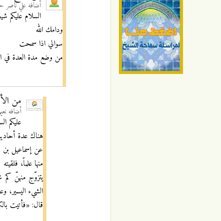
أضافه
علي ناصر ح
السلام عليكم شيخ
ودامك الله
سوالي اذا سمحت
من وضع مدة العدة في الز
من الأح
أضافه
نعي
عليكم الس
هناك عدة أحاديث 
عن إسماعيل بن ال
منها علماً، فلقيت
يتزوّج منهنّ كم 
الشيء اليسير، وع
قال: «فأتيت بالكتا