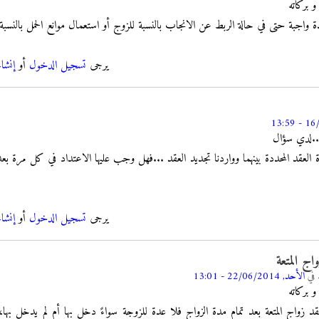
و بركاته
ة واجبة حتى في حالة الربط عن الانجاب بالنسبة للزوج أو استعمال موانع الحمل بالنسبة
يرجى
تسجيل الدخول
أو
إنشا
...لدي سؤال
ة العقد المحددة بينهما وواردنا تجديد العقد ...فهل وجب عليها الاعتداد في كل مرة بعد 
يرجى
تسجيل الدخول
أو
إنشا
ج المتعة
في
الأحد, 22/06/2014 - 13:01
و بركاته
قد زواج المتعة بعد تمام مدة الزواج فلا عدة للزوجة سواءً دخل بها أم لم يدخل به