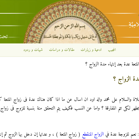
تجاوز إلى المحتوى الرئيسي
المجيب
ادعية و زيارات
مقالات و دراسات
شبهات و ردود
متعة عدة بعد إنتهاء مدة الزواج ؟
مدة الزواج ؟
صلاة والسلام على محمد واله اود ان اسال عن ما اذا كان هناك عدة فى زواج المتعة كم
ر لكى تتم المفارقة ؟ واما عن النسب فكيف يتم التحقق منة بنسبة للزوج فى زواج ال
د : نعم للزوجة عدة في
الزواج المنقطع
( زواج المتعة ) ، و عدتها إن دخل بها الزوج ثم إنت