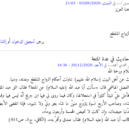
سين ا...
في
السبت, 05/09/2020 - 21:05
نا العزيز
واج المنقطع
يرجى
تسجيل الدخول
أو
إنشا
اديث في عدة المتعة
م محمدي أمجد...
في
الأحد, 20/12/2020 - 16:36
لام ورحمة اللّه
عن أهل البيت (سلام اللّه عليهم) تناولت أحكام الزواج المنقطع وعدته، ومنها:
فضل الهاشمي قال: «سألت أبا عبد اللّه (عليه السلام) عن المتعة؟ فقال: الق عبد الم
ه فأملى عليّ شيئاً كثيراً في استحلالها، وكان فيما روى لي فيها ابن جريج أنّه ليس فيها وقت
شاء، وصاحب الأربع نسوة يتزوّج منهنّ ما شاء بغير وليّ ولا شهود، فإذا انقضى الأج
دّتها حيضتان، وإن كانت لا تحيض فخمسة وأربعون يوماً».
ب أبا عبد اللّه (عليه السلام) فقال: صدق وأقرّ به». (الكافي، ج5، ص451)