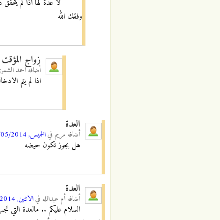
لا عدة لها اذا لم يتحقق 
وفقك الله
زواج المؤقت
أضافه
احمد الشم
اذا لم يتم الادخ
العدة
أضافه
مريم
في
الخميس, 08/05/2014 - 11:22
هل يجوز تكون حيضه
العدة
أضافه
أم عبدالله
في
الاثنين, 19/05/2014 - 02:50
السلام عليكم .. مالعدة التي تج