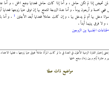
 لمن تحيض إذا لم تكن حامل ، و أما إذا كانت حامل فعدتها وضع الحمل ، و أما عد
خمسة و أربعون يوماً . و أما عدة الزوجة المتمتع بها إن توفى عنها زوجها فعدتها أر
1
 سواءً دخل بها أم لم يدخل بها ، و إن كانت حاملاً فعدتها أبعد الأجلين
. و أما بال
، و لا فرق بينهما أبداً .
ستمتاعات الجنسية بين الزوجين
نى إختيار الفترة الزمنية الأطول في العدة في ما لو كانت المرأة حاملاً فتوفى عنها زوجها ، فعليها الاعتدا
أشهر و عشرة أيام و بين زمان وضع حملها
مواضيع ذات صلة