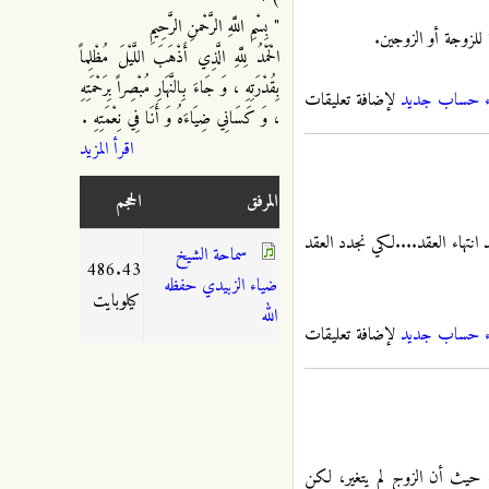
" بِسْمِ اللَّهِ الرَّحْمنِ الرَّحِيمِ
 للزوجة أو الزوجين.
الْحَمْدُ لِلَّهِ الَّذِي أَذْهَبَ اللَّيْلَ مُظْلِماً
بِقُدْرَتِهِ ، وَ جَاءَ بِالنَّهَارِ مُبْصِراً بِرَحْمَتِهِ
ء حساب جديد
لإضافة تعليقات
، وَ كَسَانِي ضِيَاءَهُ وَ أَنَا فِي نِعْمَتِهِ .
اقرأ المزيد
المرفق
الحجم
انتهاء العقد....لكي نجدد العقد
سماحة الشيخ
486.43
ضياء الزبيدي حفظه
كيلوبايت
الله
ء حساب جديد
لإضافة تعليقات
ا، حيث أن الزوج لم يتغير، لكن