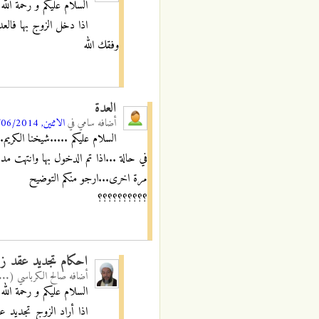
السلام عليكم و رحمة الله 
اذا دخل الزوج بها فالعد
وفقك الله
العدة
أضافه
سامي
في
الاثنين, 16/06/2014 - 13:59
السلام عليكم .....شيخنا الكريم
في حالة ...اذا تم الدخول بها وانتهت مد
مرة اخرى...ارجو منكم التوضيح
؟؟؟؟؟؟؟؟؟؟
احكام تجديد عقد زوا
أضافه
صالح الكرباسي (...
السلام عليكم و رحمة الله 
اذا أراد الزوج تجديد ع