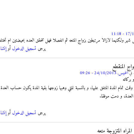
هر ولكنهما لازالا مرتبطين بزواج المتعه ثم انفصلا فهل تتحقق العده بحيضتين ام تخت
يرجى
تسجيل الدخول
أو
إنشا
اج المنقطع
في
الخميس, 24/10/2013 - 09:26
 بركاته
 تمام المدة المتفق عليها، و بالنسبة للتي وهبها زوجها بقية المدة يكون حساب العدة 
العدة، و دمت موفقا.
يرجى
تسجيل الدخول
أو
إنشا
مراه المتزوجة متعه