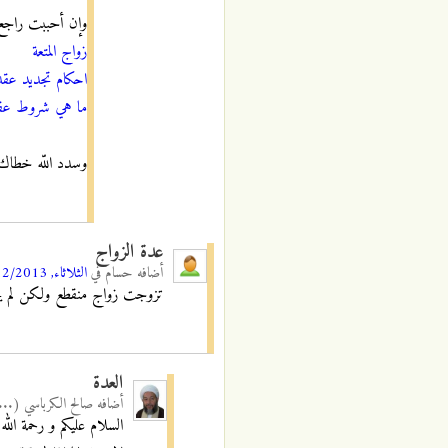
وإن أحببت راجع
زواج المتعة
احكام تجديد عقد 
ما هي شروط عقد 
وسدد اللّه خطاك
عدة الزواج
أضافه
حسام
في
الثلاثاء, 24/12/2013 - 07:03
تزوجت زواج منقطع ولكن لم يحصل
العدة
أضافه
صالح الكرباسي (...
السلام عليكم و رحمة الله 