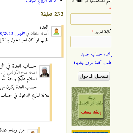
ما هو الزواج المؤقت؟
‏اسم المستخدم، أو e-mail
*
232 تعليقة
العده
‏كلمة المرور ‏
*
أضافه
سلطان
في
الخميس, 17/10/2013 - 11:18
طيب لو كان اخر دخول بها قبل ش
إنشاء حساب جديد
طلب كلمة مرور جديدة
حساب العدة في الزو
أضافه
صالح الكرباسي (...
السلام عليكم ورحمة الله و
حساب العدة يكون من وقت
علاقة لتاريخ الدخول في حساب 
من وضع عدة ال