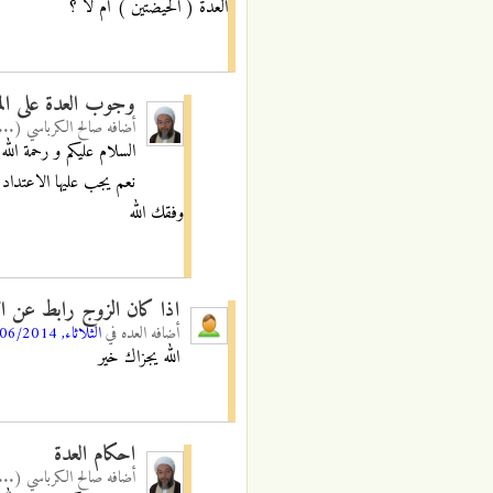
العدة ( الحيضتين ) أم لا ؟
وجوب العدة على المد
أضافه
صالح الكرباسي (...
السلام عليكم و رحمة الله 
نعم يجب عليها الاعتداد 
وفقك الله
اذا كان الزوج رابط عن ا
أضافه
العده
في
الثلاثاء, 10/06/2014 - 16:29
الله يجزاك خير
احكام العدة
أضافه
صالح الكرباسي (...