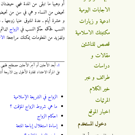
أو وهبها ما تبقى من المدة فهي حيضتان
الاجابات اليومية
تحيض من النساء و هي في سن من تحيض فهي 
ادعية و زيارات
و عشرة أيام ـ عدة المتوفى عنها زوجها ـ
النسب فحكمه حكم النسب في
الزواج
الدائم 
مكتبتك الاسلامية
وللمزيد من المعلومات يمكنك مراجعة:
الا
قصص للناشئين
مقالات و
دراسات
1.
أبعد الأجلين أو آخِرَ الأجلين مصطلح فقهي بمع
على المرأة الاعتداد للفترة الأطول بين الاربعة 
طرائف و عبر
خير الكلام
الزواج في الشريعة الإسلامية
المرئيات
ما هي شروط الزواج المؤقت ؟
اخبار الموقع
احكام الزواج
دخول المستخدم
إساءة استغلال إباحة المتعة