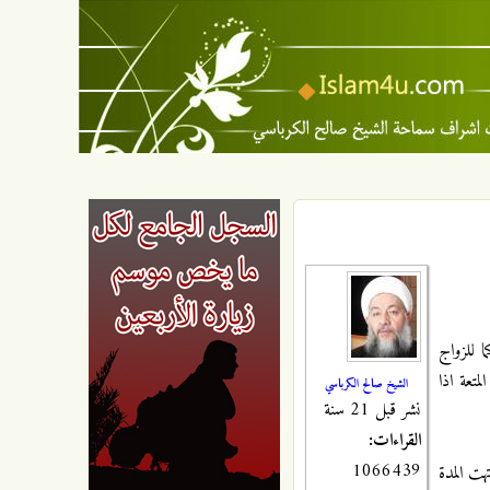
ا للزواج
متعة اذا
الشيخ صالح الكرباسي
نشر قبل 21 سنة
القراءات:
1066439
هت المدة