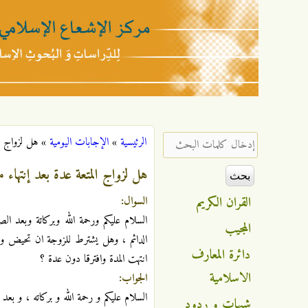
مركز
الإشعاع
‏إدخال كلمات البحث ‏
الرئيسية
»
الإجابات اليومية
»
هل لزواج ال
أنت هنا
الإسلامي
هل لزواج المتعة عدة بعد إنتهاء 
القران الكريم
السوال:
السلام عليكم ورحمة الله وبركاتة وبعد ال
المجيب
الدائم ، وهل يشترط للزوجة ان تحيض وتطه
دائرة المعارف
انتهت المدة وافترقا دون عدة ؟
الاسلامية
الجواب:
السلام عليكم و رحمة الله و بركاته ، و بع
شبهات و ردود