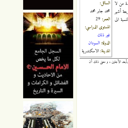
السائل:
ة من لا
محمد جابر محمد
بعة أشهر
العمر:
29
نسبة الى
المستوى الدراسي:
غير ذلك
الدولة:
السودان
المدينة:
الاسكندرية
د بأبعد الأجلين ، و معنى ذلك أن