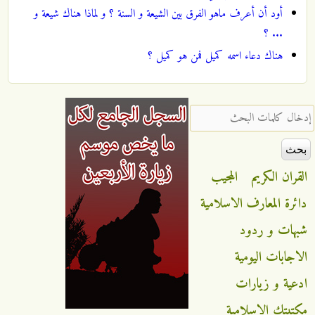
أود أن أعرف ماهو الفرق بين الشيعة و السنة ؟ و لماذا هناك شيعة و
... ؟
هناك دعاء اسمه كميل فمن هو كميل ؟
‏إدخال كلمات البحث ‏
القران الكريم
المجيب
دائرة المعارف الاسلامية
شبهات و ردود
الاجابات اليومية
ادعية و زيارات
مكتبتك الاسلامية