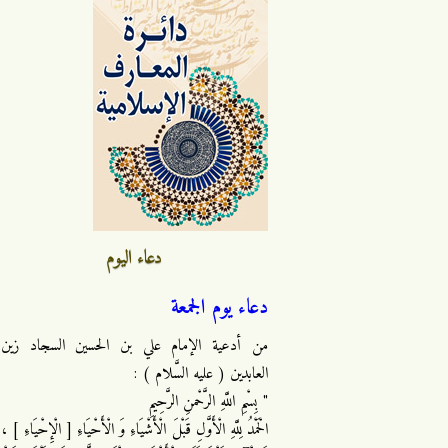
دعاء اليوم
دعاء يوم الجمعة
من أدعية الإمام علي بن الحسين السجاد زين
العابدين ( عليه السَّلام ) :
" بِسْمِ اللَّهِ الرَّحْمنِ الرَّحِيمِ
الْحَمْدُ لِلَّهِ الْأَوَّلِ قَبْلَ الْأَشْيَاءِ وَ الْأَحْيَاءِ [ الْإِحْيَاءِ ] ،