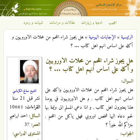
تجاوز إلى المحتوى الرئيسي
المجيب
ادعية و زيارات
مقالات و دراسات
شبهات و ردود
مركز
الرئيسية
»
الإجابات اليومية
»
هل يجوز شراء اللحم من محلات الاوروبيين و
الإشعاع
أنت هنا
أكله على اساس انهم اهل كتاب ... ؟
الإسلامي
هل يجوز شراء اللحم من محلات الاوروبيين
و أكله على اساس انهم اهل كتاب ... ؟
السوال:
هل يجوز شراء اللحم من محلات الاوروبيين واكله على
الشيخ صالح الكرباسي
نشر قبل 21 سنة
اساس انهم اهل كتاب , و هل الاوروبيون في يومنا
القراءات:
10661
هذا يعتبرون اهل كتاب , و اذا دعي المسلم الى وليمة بها
السائل:
احمد ابراهيم
لحم دعاه اليها شخص اوروبي فهل ياكل من اللحم ,
العمر:
37
جزاكم الله خيراً ؟
المستوى الدراسي:
الجواب: