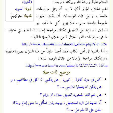
دكتوراه
السلام عليكم و رحمة الله و بركاته ، و بعد :
الدولة:
السويد
اللحم الحلال الجائز أكله لا بد أن يحمل مواصفات
المدينة:
ستوكهولم
خاصة ، و من تلك المواصفات أن يكون الحيوان
مذبوحاً بواسطة مسلم ، فلا يجوز أكل ما ذبحه غير
المسلمين ، و لمزيد من التفصيل يمكنك مراجعة إجابتنا السابقة و التي عنوانها :
ما هي مواصفات اللحم الحلال ؟ من خلال الوصلة التالية :
http://www.islam4u.com/almojib_show.php?rid=526
و أما بالنسبة الى أهل الكتاب فلقد أجبنا سابقاً عن هذا السؤال بصورة مفصلة
، و يمكنك مراجعة الإجابة من خلال الوصلة التالية :
http://www.islam4u.com/almojib/2/27/2.27.1.htm
مواضيع ذات صلة
أعمل في دولة كافرة _ كوريا _ هل يمكنني ان اكل في مطاعمهم ، و
هل يمكن ان يغسلوا ملابسي ... ؟
هل لحم الغنم المستورد الصيني حلال ام حرام ؟
أنا بحاجة الى الرد المستعجل ، يوجد بنت تسألني ما معنى إمام و لماذا
نطلق على الامام علي ... ؟