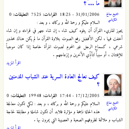
ما ... ؟
31/01/2006 - 18:25
القراءات:
7525
التعليقات:
0
الشيخ صالح
الكرباسي
السلام عليكم و رحمة الله و بركاته ، و بعد :
يجوز لقاريء القرآن أن يتلوه كيف شاء ، إن شاء جهر في قراءته و إن شاء
أخفت فيها ، لكن الأفضل رفع الصوت بتلاوة القرآن ما لم يكن هناك محذور
شرعي ، كسماع الرجل غير المحرم لصوت المرأة خاصة إذا كان موجباً
للإفتتان ، أو سبباً لتأذِّي الآخرين و إزعاجهم .
اقرأ المزيد
كيف نعالج العادة السرية عند الشباب المدمنين
؟
17/12/2005 - 17:44
القراءات:
19948
التعليقات:
0
السلام عليكم و رحمة الله و بركاته ، و بعد : لكي تكون معالجة
الشيخ صالح
الكرباسي
هذه الحالة ناجحة و مؤثرة فلابد أن تكون شاملة و مطابقة لحاجة
الشباب و ملائمة لظروفهم الصعبة و العصيبة التي يمرون بها .
اقرأ المزيد