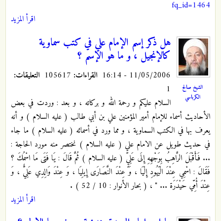
fq_id=1464
اقرأ المزيد
هل ذكر إسم الإمام علي في كتب سماوية
كالإنجيل ، و ما هو الإسم ؟
11/05/2006 - 16:14
القراءات:
105617
التعليقات:
1
الشيخ صالح
الكرباسي
السلام عليكم و رحمة الله و بركاته ، و بعد : وردت في بعض
الأحاديث أسماء للإمام أمير المؤمنين علي بن أبي طالب ( عليه السلام ) و أنه
يعرف بها في الكتب السماوية ، و مما ورد في أسمائه ( عليه السلام ) ما جاء
في حديث طويل عن الامام علي ( عليه السلام ) نختصر منه مورد الحاجة :
... فَأَقْبَلَ الرَّاهِبُ بِوَجْهِهِ إِلَى عَلِيٍّ ( عليه السلام ) ثُمَّ قَالَ : يَا فَتَى مَا اسْمُكَ ؟
فَقَالَ : اسْمِي عِنْدَ الْيَهُودِ إِلْيَا ، وَ عِنْدَ النَّصَارَى إِيلِيَا ، وَ عِنْدَ وَالِدِي عَلِيٌّ ، وَ
عِنْدَ أُمِّي حَيْدَرَة ... " ، ( بحار الأنوار : 10 / 52 ) .
اقرأ المزيد