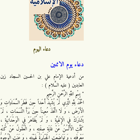
دعاء اليوم
دعاء يوم الاثنين
من أدعية الإمام علي بن الحسين السجاد زين
العابدين ( عليه السَّلام ) :
" بِسْمِ اللَّهِ الرَّحْمنِ الرَّحِيمِ
الْحَمْدُ لِلَّهِ الَّذِي لَمْ يُشْهِدْ أَحَداً حِينَ فَطَرَ السَّمَاوَاتِ وَ
الْأَرْضَ ، وَ لَا اتَّخَذَ مُعِيناً حِينَ بَرَأَ النَّسَمَاتِ ، لَمْ
يُشَارَكْ فِي الْإِلَهِيَّةِ ، وَ لَمْ يُظَاهَرْ فِي الْوَحْدَانِيَّةِ ،
كَلَّتِ الْأَلْسُنُ عَنْ غَايَةِ صِفَتِهِ ، وَ الْعُقُولُ عَنْ كُنْهِ
مَعْرِفَتِهِ ، وَ تَوَاضَعَتِ الْجَبَابِرَةُ لِهَيْبَتِهِ ، وَ عَنَتِ الْوُجُوهُ