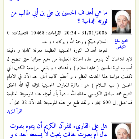
ما هي أهداف الحسين بن علي بن أبي طالب من
ثورته الدامية ؟
31/01/2006 - 20:34
القراءات:
10468
التعليقات:
0
السلام عليكم و رحمة الله و بركاته ، و بعد :
الشيخ صالح
الكرباسي
لمعرفة أهداف الثورة الحسينية العظيمة معرفة كاملة و دقيقة
لابد للانسان أن يدرس هذه الحادثة العظيمة من جميع جوانها حتى تتضح له
أسباب ثورة الحسين ( عليه السلام ) و أهدافه ، و ينبغي مراجعة الكتب التي
تكفلت دراسة هذا الحدث العظيم ، و أعظم كتاب ألف لحد الآن في الامام
الحسين ( عليه السلام ) هو : دائرة المعارف الحسينية لمؤلفه آية الله المحقق
الشيخ محمد صادق الكرباسي حفظه الله ، علماً بأن أجزاء هذه الموسوعة العظيمة
قد تصل إلى 600 مجلد ، و لقد طبع من هذه الموسوعة لحد الآن 32 مجلداً .
اقرأ المزيد
هل على القاريء للقرآن الكريم أن يتلوه بصوت
عال أم بصوت خافت بحيث لا يسمعه أحد ، و