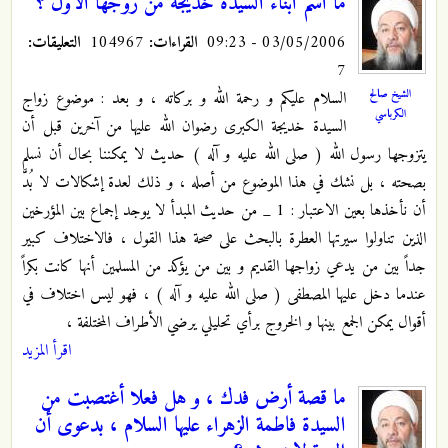
ما اسم ابناء السيدة خديجة من زوجها الاول ؟
03/05/2006 - 09:23
القراءات:
104967
التعليقات:
7
الشيخ صالح
السلام عليكم و رحمة الله و بركاته ، و بعد : موضوع زواج
الكرباسي
السيدة خديجة الكبرى رضوان الله عليها من آخرين قبل أن
يتزوجها رسول الله ( صلى الله عليه و آله ) حديث لا يمكننا بحال أن نسلم
بصحته ، بل نشك في هذا الموضوع من أصله ، و ذلك لعدة إشكالات لا بُدَّ
أن نأخذها بعين الاعتبار : 1 _ من حديث المبدأ لا يوجد إجماع بين المؤرخين
الذين تناولوا سيرتها العطرة بالبحث على صحة هذا القول ، فالاختلاف كبير
جداً بين من يدعي زواجها القديم و بين من يؤكد من المسلمين أنها كانت بكراً
عندما دخل عليها المصطفى ( صلى الله عليه و آله ) ، فهو ليس اختلاف في
أقوال يمكن الجمع بينها و الخروج برأي تحليلي يرضي الأطراف المختلفة ،
اقرأ المزيد
ما قصة أرض فدك ، و هل فعلا أغتصبت من
السيدة فاطمة الزهراء عليها السلام ، بدعوى أن