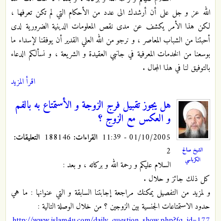
الله عز و جل على أن أرشدك الى عدد من الأحكام التي لم تكن تعرفها ،
لكن هذا الأمر يكشف عن مدى نقص المعلومات الدينية الضرورية لدى
أحبتنا من الشباب المعاصر ، و نرجو من الله العلي القدير أن يوفقنا لإسداء ما
بوسعنا من الخدمات المعرفية في جانبي العقيدة و الشريعة ، و نسألكم الدعاء
بالتوفيق لنا في هذا المجال .
اقرأ المزيد
هل يجوز تقبيل فرج الزوجة و الأستمتاع به بالفم
و العكس مع الزوج ؟
01/10/2005 - 11:39
القراءات:
188146
التعليقات:
2
الشيخ صالح
الكرباسي
السلام عليكم و رحمة الله و بركاته ، و بعد :
كل ذلك جائز و حلال .
و لمزيد من التفصيل يمكنك مراجعة إجابتنا السابقة و التي عنوانها : ما هي
حدود الاستمتاعات الجنسية بين الزوجين ؟ من خلال الوصلة التالية :
http://www.islam4u.com/daily_question_show.php?fq_id=177