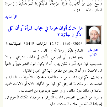
وَاتَّبِعْ سَبِيلَ مَنْ أَنَابَ إِلَيَّ ثُمَّ إِلَيَّ مَرْجِعُكُمْ فَأُنَبِّئُكُم بِمَا كُنتُمْ تَعْمَلُونَ } ( سورة
لقمان ، الآية : 15) .
اقرأ المزيد
هل هناك ألوان محرمة في حجاب المرأة أو أن كل
الألوان جائزة ؟
16/04/2006 - 12:37
القراءات:
53419
التعليقات:
3
السلام عليكم و رحمة الله و بركاته ، و بعد :
الشيخ صالح
الكرباسي
يجوز اختيار أي لون من الألوان في الحجاب الشرعي ، و لا
خصوصية للون دون آخر ، لكن يجب أن لا يكون اللون المختار مثيراً و داعياً
الى الافتتان ، و أن لا يعتبر من مظاهر الزينة التي يجب إخفائها .
و يختلف حكم لون الحجاب من هذه الناحية بإختلاف الأعراف و التقاليد و
المجتمعات ، و ذلك لما قد يحمل كل لون من الألوان دلالة أو دلالات ضمنية
خاصة في مكان دون مكان ، و في مجتمع دون غيره من المجتمعات .
و لمزيد من التفصيل بخصوص الحجاب الشرعي و مواصفاته يمكنك الرجوع الى
إجاباتنا السابقة من خلال الوصلات التالية :