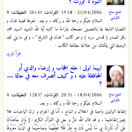
النبوة لا تورث ؟
25/04/2006 - 19:58
القراءات:
20141
التعليقات:
0
الشيخ صالح
الكرباسي
السلام عليكم و رحمة الله و بركاته ، و بعد : لمعرفة قصة
فدك
و
القضايا التابعة لها بالتفصيل ننصحك بقراءة ما كتبه آية الله الشهيد السيد محمد
باقر الصدر ( قدس سره ) و هو كتاب " فدك في التاريخ " ، و في ما يلي تجد
الوصلة التي يمكنك من خلالها مطالعة الكتاب :
اقرأ المزيد
ايهما اولى : خلع الحجاب و إرضاء والدي أو
المحافظة عليه ، و كيف أتصرف معه في حالة ...
؟
18/04/2006 - 20:31
القراءات:
12837
التعليقات:
0
الشيخ صالح
الكرباسي
السلام عليكم و رحمة الله و بركاته ، و بعد :
إطاعة الوالدين واجبة في الحلال و المباح ، أما في الحرام و ترك الواجبات فلا
يجوز إطاعتهما ، و قد قال الله عزَّ و جل في القرآن الكريم : { وَإِن جَاهَدَاكَ
عَلى أَن تُشْرِكَ بِي مَا لَيْسَ لَكَ بِهِ عِلْمٌ فَلَا تُطِعْهُمَا وَصَاحِبْهُمَا فِي الدُّنْيَا مَعْرُوفًا