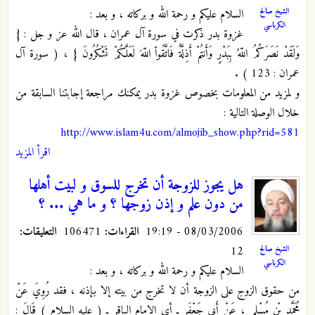
الشيخ صالح
السلام عليكم و رحمة الله و بركاته ، و بعد :
الكرباسي
غزوة بدر ذكرت في سورة آل عمران ، قال الله عز و جل : {
وَلَقَدْ نَصَرَكُمُ اللّهُ بِبَدْرٍ وَأَنتُمْ أَذِلَّةٌ فَاتَّقُواْ اللّهَ لَعَلَّكُمْ تَشْكُرُونَ } ، ( سورة آل
عمران : 123 ) .
و لمزيد من المعلومات بخصوص غزوة بدر يمكنك مراجعة إجابتنا السابقة من
خلال الوصلة التالية :
http://www.islam4u.com/almojib_show.php?rid=581
اقرأ المزيد
هل يجوز للزوجة أن تخرج للسوق و لبيت أهلها
من دون علم و إذن زوجها ؟ و ما هي ... ؟
08/03/2006 - 19:19
القراءات:
106471
التعليقات:
12
الشيخ صالح
الكرباسي
السلام عليكم و رحمة الله و بركاته ، و بعد :
من حقوق الزوج على الزوجة أن لا تخرج من بيته إلا بإذنه ، فقد رُوِيَ عَنْ
مُحَمَّدِ بْنِ مُسْلِمٍ ، عَنْ أَبِي جَعْفَرٍ ـ أي الامام الباقر ـ ( عليه السلام ) قَالَ :