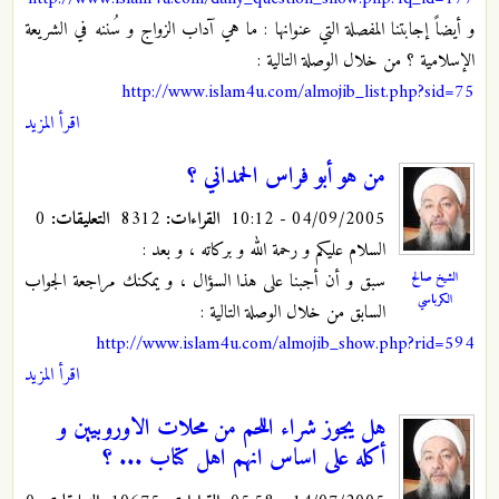
و أيضاً إجابتنا المفصلة التي عنوانها : ما هي آداب الزواج و سُننه في الشريعة
الإسلامية ؟ من خلال الوصلة التالية :
http://www.islam4u.com/almojib_list.php?sid=75
اقرأ المزيد
من هو أبو فراس الحمداني ؟
04/09/2005 - 10:12
القراءات:
8312
التعليقات:
0
السلام عليكم و رحمة الله و بركاته ، و بعد :
الشيخ صالح
سبق و أن أجبنا على هذا السؤال ، و يمكنك مراجعة الجواب
الكرباسي
السابق من خلال الوصلة التالية :
http://www.islam4u.com/almojib_show.php?rid=594
اقرأ المزيد
هل يجوز شراء اللحم من محلات الاوروبيين و
أكله على اساس انهم اهل كتاب ... ؟