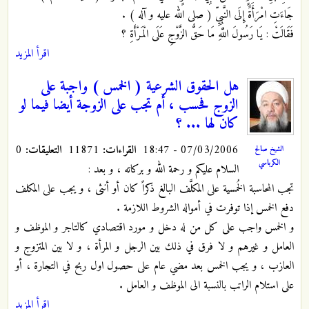
جَاءَتِ امْرَأَةٌ إِلَى النَّبِيِّ ( صلى الله عليه و آله ) .
فَقَالَتْ : يَا رَسُولَ اللَّهِ مَا حَقُّ الزَّوْجِ عَلَى الْمَرْأَةِ ؟
اقرأ المزيد
هل الحقوق الشرعية ( الخمس ) واجبة على
الزوج فحسب ، أم تجب على الزوجة أيضا فيما لو
كان لها ... ؟
07/03/2006 - 18:47
القراءات:
11871
التعليقات:
0
الشيخ صالح
الكرباسي
السلام عليكم و رحمة الله و بركاته ، و بعد :
تجب المحاسبة الخُمسية على المكلَّف البالغ ذكراً كان أو أنثى ، و يجب على المكلف
دفع الخمس إذا توفرت في أمواله الشروط اللازمة .
و الخمس واجب على كل من له دخل و مورد اقتصادي كالتاجر و الموظف و
العامل و غيرهم و لا فرق في ذلك بين الرجل و المرأة ، و لا بين المتزوج و
العازب ، و يجب الخمس بعد مضي عام على حصول اول ربح في التجارة ، أو
على استلام الراتب بالنسبة الى الموظف و العامل .
اقرأ المزيد