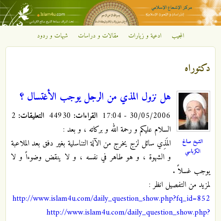
تجاوز إلى المحتوى الرئيسي
المجيب
ادعية و زيارات
مقالات و دراسات
شبهات و ردود
مركز
الإشعاع
دكتوراه
الإسلامي
هل نزول المذي من الرجل يوجب الأغتسال ؟
30/05/2006 - 17:04
القراءات:
44930
التعليقات:
2
السلام عليكم و رحمة الله و بركاته ، و بعد :
الشيخ صالح
المَذِي سائل لزج يخرج من الآلة التناسلية بغير دفق بعد الملاعبة
الكرباسي
و الشهوة ، و هو طاهر في نفسه ، و لا ينقض وضوءاً و لا
يوجب غسلاً .
لمزيد من التفصيل انظر :
http://www.islam4u.com/daily_question_show.php?fq_id=852
http://www.islam4u.com/daily_question_show.php?