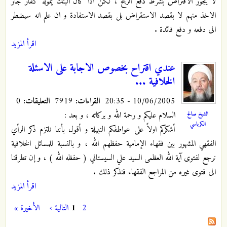
لا يجوز الاقتراض بشرط دفع الربح ، لكن اذا كان البنك يموله كفار جاز
الاخذ منهم لا بقصد الاستقراض بل بقصد الاستفادة و ان علم انه سيضطر
الى دفعه و دفع فائدة .
اقرأ المزيد
عندي اقتراح بخصوص الاجابة على الاسئلة
الخلافية ...
10/06/2005 - 20:35
القراءات:
7919
التعليقات:
0
السلام عليكم و رحمة الله و بركاته ، و بعد :
الشيخ صالح
الكرباسي
أشكركم اولاً على عواطفكم النبيلة و أقول بأننا نلتزم ذكر الرأي
الفقهي المشهور بين فقهاء الإمامية حفظهم الله ، و بالنسبة للمسائل الخلافية
نرجع لفتوى آية الله العظمى السيد علي السيستاني ( حفظه الله ) ، و إن تطرقنا
الى فتوى غيره من المراجع الفقهاء فنذكر ذلك .
اقرأ المزيد
2
1
التالية ›
الأخيرة »
الصفحات