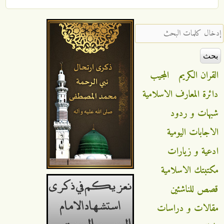
‏إدخال كلمات البحث ‏
القران الكريم
المجيب
دائرة المعارف الاسلامية
شبهات و ردود
الاجابات اليومية
ادعية و زيارات
مكتبتك الاسلامية
قصص للناشئين
مقالات و دراسات