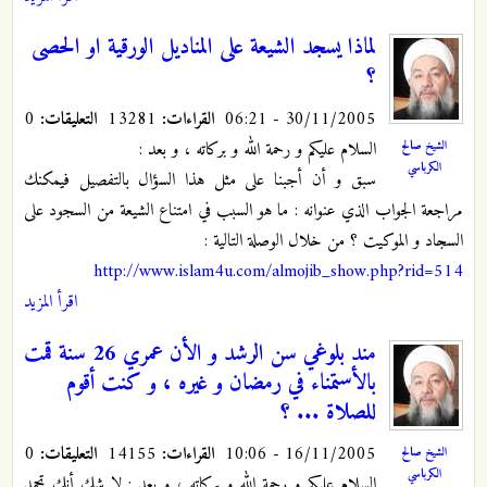
لماذا يسجد الشيعة على المناديل الورقية او الحصى
؟
30/11/2005 - 06:21
القراءات:
13281
التعليقات:
0
السلام عليكم و رحمة الله و بركاته ، و بعد :
الشيخ صالح
الكرباسي
سبق و أن أجبنا على مثل هذا السؤال بالتفصيل فيمكنك
مراجعة الجواب الذي عنوانه : ما هو السبب في امتناع الشيعة من السجود على
السجاد و الموكيت ؟ من خلال الوصلة التالية :
http://www.islam4u.com/almojib_show.php?rid=514
اقرأ المزيد
مند بلوغي سن الرشد و الأن عمري 26 سنة قمت
بالأستمناء في رمضان و غيره ، و كنت أقوم
للصلاة ... ؟
16/11/2005 - 10:06
القراءات:
14155
التعليقات:
0
الشيخ صالح
الكرباسي
السلام عليكم و رحمة الله و بركاته ، و بعد : لا شك أنك تحمد