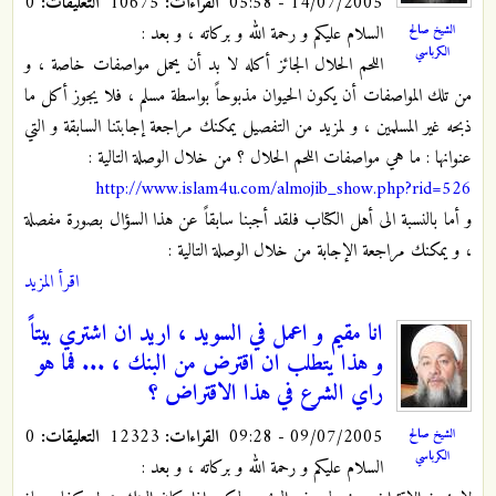
14/07/2005 - 05:58
القراءات:
10675
التعليقات:
0
السلام عليكم و رحمة الله و بركاته ، و بعد :
الشيخ صالح
الكرباسي
اللحم الحلال الجائز أكله لا بد أن يحمل مواصفات خاصة ، و
من تلك المواصفات أن يكون الحيوان مذبوحاً بواسطة مسلم ، فلا يجوز أكل ما
ذبحه غير المسلمين ، و لمزيد من التفصيل يمكنك مراجعة إجابتنا السابقة و التي
عنوانها : ما هي مواصفات اللحم الحلال ؟ من خلال الوصلة التالية :
http://www.islam4u.com/almojib_show.php?rid=526
و أما بالنسبة الى أهل الكتاب فلقد أجبنا سابقاً عن هذا السؤال بصورة مفصلة
، و يمكنك مراجعة الإجابة من خلال الوصلة التالية :
اقرأ المزيد
انا مقيم و اعمل في السويد ، اريد ان اشتري بيتاً
و هذا يتطلب ان اقترض من البنك ، ... فما هو
راي الشرع في هذا الاقتراض ؟
09/07/2005 - 09:28
القراءات:
12323
التعليقات:
0
الشيخ صالح
الكرباسي
السلام عليكم و رحمة الله و بركاته ، و بعد :