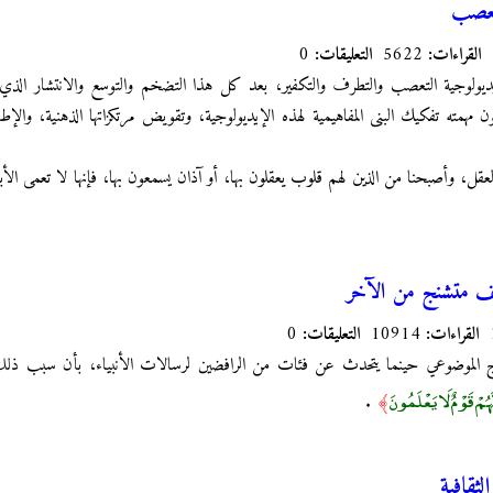
تعصب
القراءات:
5622
التعليقات:
0
يديولوجية التعصب والتطرف والتكفير، بعد كل هذا التضخم والتوسع والانتشار الذي و
ن مهمته تفكيك البنى المفاهيمية لهذه الإيديولوجية، وتقويض مرتكزاتها الذهنية، والإطا
 العقل، وأصبحنا من الذين لهم قلوب يعقلون بها، أو آذان يسمعون بها، فإنها لا تعمى ال
ف متشنج من الآخر
القراءات:
10914
التعليقات:
0
لنهج الموضوعي حينما يتحدث عن فئات من الرافضين لرسالات الأنبياء، بأن سبب ذل
َّهُمْ قَوْمٌ لَا يَعْلَمُونَ
.
﴾
ثقافية