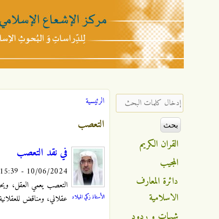
مركز
الإشعاع
‏إدخال كلمات البحث ‏
الرئيسية
أنت هنا
الإسلامي
التعصب
القران الكريم
في نقد التعصب
المجيب
10/06/2024 - 15:39
دائرة المعارف
التعصب يعمي العقل، ويحج
الاسلامية
الأستاذ زكي الميلاد
عقلاني، ومناقض للعقلانية،
شبهات و ردود