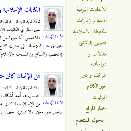
الاجابات اليومية
الكتابات الإسلامية 
ادعية و زيارات
05/03/2022 - 00:03
حين النظر في الكتابات الإ
مكتبتك الاسلامية
الأستاذ زكي الميلاد
هذا الحس بأية صورة من ال
قصص للناشئين
وتصدق هذه الملاحظة على حديث الشيخ محم
مقالات و
(التعصب والتسامح بين المسيحية والإسلا
دراسات
طرائف و عبر
هل الإنسان كائن م
خير الكلام
30/07/2021 - 15:49
التعصب هو أحد أشكال السل
المرئيات
الأستاذ زكي الميلاد
من الإنسان مهما كانت عقي
اخبار الموقع
وينحصر بدين معين، ولا بمستوى حضاري أ
دخول المستخدم