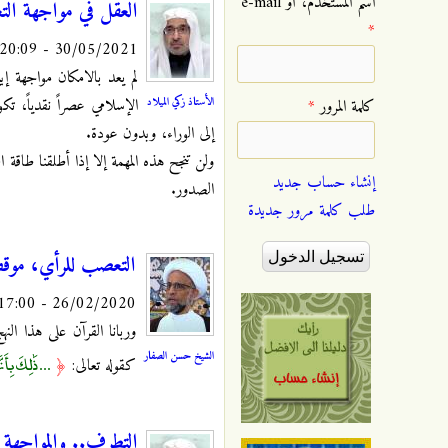
‏اسم المستخدم، أو e-mail
العقل في مواجهة ال
*
30/05/2021 - 20:09
لم يعد بالامكان مواجهة إ
الأستاذ زكي الميلاد
الإسلامي عصراً نقدياً، تكو
‏كلمة المرور ‏
*
إلى الوراء، وبدون عودة.
ولن تنجح هذه المهمة إلا إذا أطلقنا طاقة
إنشاء حساب جديد
الصدور.
طلب كلمة مرور جديدة
التعصب للرأي، موق
26/02/2020 - 17:00
وربانا القرآن على هذا ا
الشيخ حسن الصفار
... ذَٰلِكَ بِأَن
كقوله تعالى:
﴿
التطرف.. والمواجهة ال