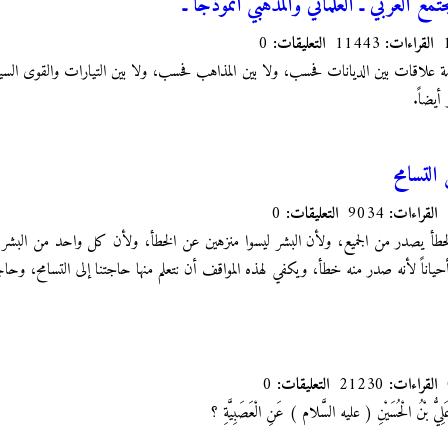
مع العربي ـ العلماني والمذهبي أنموذجا ـ
القراءات:
11443
التعليقات:
0
زمة علاقات بين الديانات فحسب، ولا بين المذاهب فحسب، ولا بين التيارات والقوى السي
أيضاً.
التسامح
القراءات:
9034
التعليقات:
0
الخطأ يصدر من الجميع، ولأن البشر ليسوا منزهين عن الخطأ، ولأن كل واحد من الب
حياناً لأنه صدر منه خطأ، ويكفي لهذه المواقف أن نتعلم منها حاجتنا إلى التسامح، وحاجة 
القراءات:
21230
التعليقات:
0
لِيُّ بْنُ الْحُسَيْنِ ( عليه السَّلام ) عَنِ الْعَصَبِيَّةِ ؟