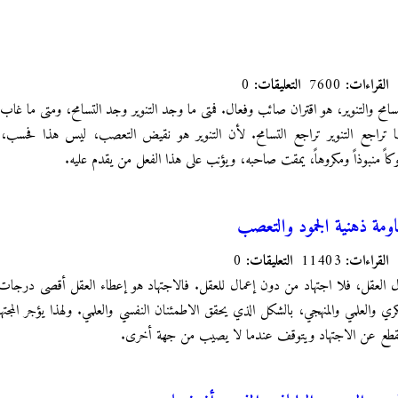
القراءات:
7600
التعليقات:
0
سامح والتنوير، هو اقتران صائب وفعال. فمتى ما وجد التنوير وجد التسامح، ومتى ما غاب ا
لما تراجع التنوير تراجع التسامح. لأن التنوير هو نقيض التعصب، ليس هذا فحسب، وإن
 منبوذاً ومكروهاً، يمقت صاحبه، ويؤنب على هذا الفعل من يقدم عليه.
ومة ذهنية الجمود والتعصب
القراءات:
11403
التعليقات:
0
ل العقل، فلا اجتهاد من دون إعمال للعقل. فالاجتهاد هو إعطاء العقل أقصى درجات ا
 والعلمي والمنهجي، بالشكل الذي يحقق الاطمئنان النفسي والعلمي. ولهذا يؤجر المجته
قطع عن الاجتهاد ويتوقف عندما لا يصيب من جهة أخرى.