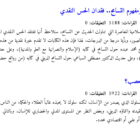
ومفهوم التسامح.. فقدان الحس النقدي
القراءات:
5188
التعليقات:
0
سلامية المعاصرة التي تناولت الحديث عن التسامح، سنلاحظ أنها تفتقد الحس النقدي ا
صور، وبأية درجة من الدرجات، لهذا فإن هذه الكتابات لا تقدم خبرة نقدية من هذه ا
د عبده حول التسامح في كتابه (الإسلام والنصرانية مع العلم والمدنية)، وعلى حديث
م)، وعلى حديث الدكتور مصطفى السباعي حول التسامح الديني في كتابه (من روائع حضا
تعصب؟
القراءات:
5922
التعليقات:
0
وك الذي يصدر من الإنسان، لكنه سلوك لا يحبذه غالباً العقلاء والحكماء من النا
دته وانتماؤه الديني، وبغض النظر عن المستوى المدني والحضاري للإنسان، وبالتالي 
و علمي أو اقتصادي محدد.