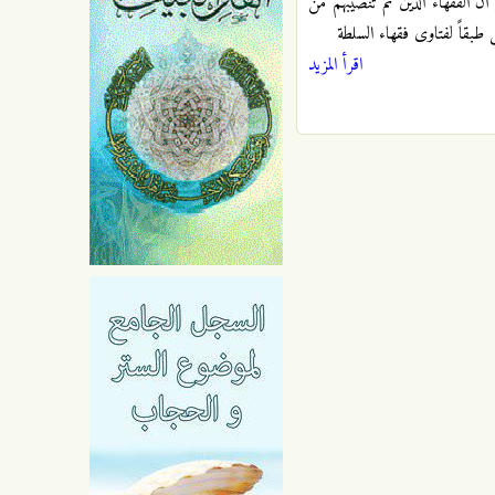
نّ الفقهاء الذين تمّ تنصيبهم من
 طبقاً لفتاوى فقهاء السلطة
اقرأ المزيد