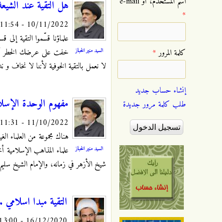
‏اسم المستخدم، أو e-mail
هل التقية عند الشيعة
*
10/11/2022 - 11:54
علماؤنا قسّموا التقية إلى 
السيد منير الخباز
خفت على عرضك الخطر أو خف
‏كلمة المرور ‏
*
لا نعمل بالتقية الخوفية لأننا لا نخاف و ندع
إنشاء حساب جديد
مفهوم الوحدة الإسلام
طلب كلمة مرور جديدة
11/10/2022 - 11:31
هناك مجموعة من العلماء الغ
السيد منير الخباز
علماء المذاهب الإسلامية 
شيخ الأزهر في زمانه، والإمام الشيخ سليم 
التقية مبدا اسلامي .
16/12/2020 - 13:00