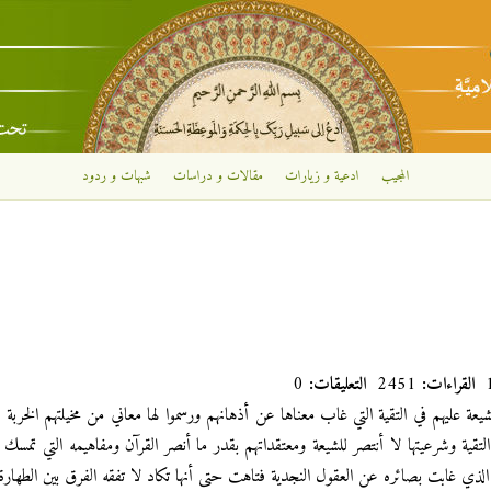
تجاوز إلى المحتوى الرئيسي
المجيب
ادعية و زيارات
مقالات و دراسات
شبهات و ردود
القراءات:
2451
التعليقات:
0
ة عليهم في التقية التي غاب معناها عن أذهانهم ورسموا لها معاني من مخيلتهم الخربة فص
تقية وشرعيتها لا أنتصر للشيعة ومعتقداتهم بقدر ما أنصر القرآن ومفاهيمه التي تمسك 
الذي غابت بصائره عن العقول النجدية فتاهت حتى أنها تكاد لا تفقه الفرق بين الطهارة