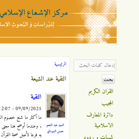
مركز
الإشعاع
‏إدخال كلمات البحث ‏
الرئيسية
أنت هنا
الإسلامي
التقية عند الشيعة
القران الكريم
التقية
المجيب
09/09/2025 - 12:07
دائرة المعارف
ما أكثر ما شنع خصوم الشيع
الاسلامية
السيد عبد المنعم
، وعندما أوضح هنا معنى ال
حسن السوداني
به فرعا لأصل صحة القرآن 
شبهات و ردود