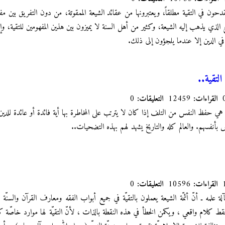
دحون في التقية مطلقاً، ويعتبرونها من عقائد الشيعة الممقوتة، من دون التفريق بين مفه
ع الذي يذهب إليه الشيعة، وكثير من أهل السنة لا يميزون بين هذين المفهومين للتقية،
 في الدين إلا عندما يلجؤون إلى ذلك.
لتقية..
القراءات:
12459
التعليقات:
0
 هي حفظ النفس من التلف إذا كان لا يترتب على المخاطرة بها أية فائدة أو عائدة للدين.
بأنفسهم. والعالم كله والتاريخ يشهد لهم بهذه التضحيات..
القراءات:
10596
التعليقات:
0
ة علمه ـ أنّ أئمّة الشيعة يعملون بالتقيّة في جميع أبواب الفقه ومعارف القرآن والسنّ
قط كلام واقعي ، ويكمن الخطأ في هذه النقطة بالذات ، لأنّ التقيّة لها موارد خاصّة كم