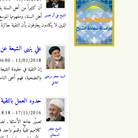
أن كثيراً من أهل السنة يق
الشيخ علي آل محسن
أهل السنة، ومفهومها الموس
الذين لا يكادون يعترفون بأن التقية جائزة
علي ينهى الشيعة عن ا
15/01/2018 - 06:00
إن التقية في عقيدة الشيعة
السيد جعفر مرتضى
والتضحية، فهم أسخى الناس 
العاملي
حدود العمل بالتقية
17/11/2016 - 18:18
تصوّر جامع الأسئلة ـ لضآل
الشيخ جعفر
كلامهم تقيّة وقسمٌ واحد ف
السبحاني