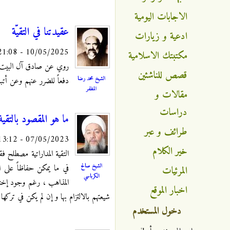
الاجابات اليومية
عقيدتنا في التقيّة
ادعية و زيارات
10/05/2025 - 21:08
مكتبتك الاسلامية
روي عن صادق آل البيت (عل
قصص للناشئين
الشيخ محمد رضا
دفعاً للضرر عنهم وعن أتباع
المظفر
مقالات و
دراسات
ما هو المقصود بالتقية
طرائف و عبر
07/05/2023 - 13:12
خير الكلام
التقية المداراتية مصطلح ف
الشيخ صالح
في ما يمكن حفاظاً على ا
المرئيات
الكرباسي
المذاهب ، رغم وجود إختل
اخبار الموقع
شيعتهم بالالتزام بها و إن لم يكن في تركها
دخول المستخدم