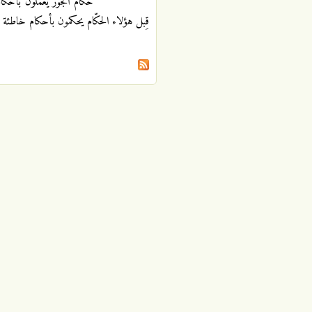
حكّام الجور يعملون بأحكام 
قِبل هؤلاء الحكّام يحكمون بأحكام خاطئة ،