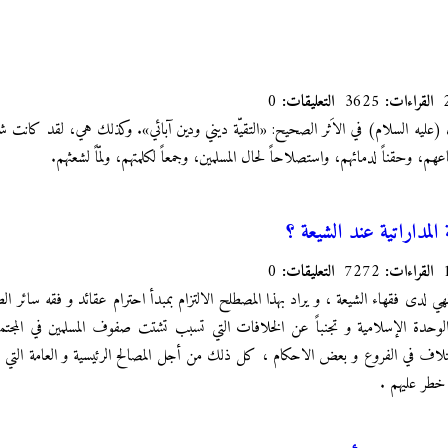
القراءات:
3625
التعليقات:
0
يه السلام) في الاَثر الصحيح: «التقيّة ديني ودين آبائي». وكذلك هي، لقد كانت شعا
هم، وحقناً لدمائهم، واستصلاحاً لحال المسلمين، وجمعاً لكلمتهم، ولمّاً لشعثهم.
 المداراتية عند الشيعة ؟
القراءات:
7272
التعليقات:
0
قهي لدى فقهاء الشيعة ، و يراد بهذا المصطلح الالتزام بمبدأ احترام عقائد و فقه سائر ال
لوحدة الإسلامية و تجنباً عن الخلافات التي تسبب تشتت صفوف المسلمين في المجتم
اف في الفروع و بعض الاحكام ، كل ذلك من أجل المصالح الرئيسية و العامة التي أمر
 خطر عليهم .