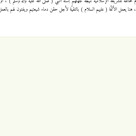
مخالفة للشريعة الإسلاميّة نتيجة جهلهم بسنّة النبيّ ( صلى الله عليه وآله وسلم ) ، أو أ
 هنا يعمل الأئمّة ( عليهم السلام ) بالتقيّة لأجل حقن دماء شيعتهم ويفتون لهم بالعمل