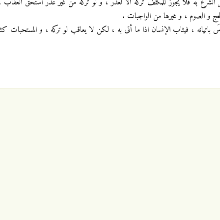
الشرع به فلا يجوز للمكلف تركه الا لعذر ، و لو تركه من غير عذر استحق العقاب ، 
حج و الصوم ، و غيرها من الواجبات .
ناسَ باتيانه ، فيثاب الإنسان اذا ما أتى به ، لكن لا يعاقب لو تركه ، و المستحبات كثي