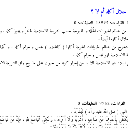
حلال أكله أم لا ؟
القراءات:
18995
التعليقات:
0
ج من عظام الحيوانات المُحلَّلة و المذبوحة حسب الشريعة الاسلامية طاهرٌ و يجوز أكله .
ال أكلهما أيضاً .
لمستخرج من عظام الحيوانات المحرمة أكلها ( كالخنزير ) نجس و حرام أكله ، و كذ
يعة الاسلامية فهو نجس و حرام أكله .
د من البلاد غير الاسلامية فلا بد من إحراز كونه من حيوان محلل مذبوح وفق الشريعة الا
القراءات:
9752
التعليقات:
0
لى النبي ( صلى الله عليه و آله ) لِيَشْرَبَهُ .
َحَدِهِمَا عَنْ صَاحِبِهِ ، أَشْرَبُهُ وَ لَا أُحَرِّمُهُ ، وَ لَكِنِّي أَتَوَاضَعُ لِلَّهِ ، فَإِنَّهُ مَنْ تَوَاضَعَ لِلَّه
 مَنْ بَذَّرَ حَرَمَهُ اللَّهُ ، وَ مَنْ أَكْثَرَ ذِكْرَ اللَّهِ آجَرَهُ اللَّهُ " .