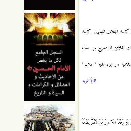
 و كذلك الجلاتين النباتي و كذلك
لك الجلاتين المستخرج من عظام
سلامية ، و مجرد كتابة " حلال "
اقرأ المزيد
ِ رَفَعَهُ اللَّهُ ، وَ مَنْ تَكَبَّرَ يَضَعُهُ