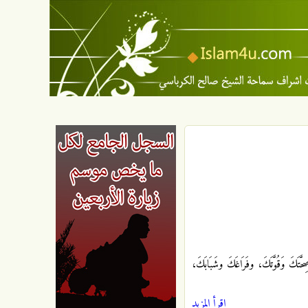
َتَكَ وَقُوَّتَكَ، وفَرَاغَكَ وشَبَابَكَ،
اقرأ المزيد