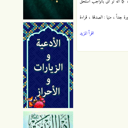
كما أنه لو أتى بالواجب استحق
رة جداً ، منها : الصدقة ، قراءة
اقرأ المزيد