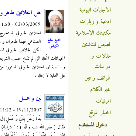
الاجابات اليومية
هل الجلاتين طاهر و 
ادعية و زيارات
02/03/2009 - 11:50
مكتبتك الاسلامية
الجلاتين الحيواني المستخر
الشيخ صالح
الصناعي فهما طاهران و حل
قصص للناشئين
الكرباسي
لكن الجلاتين الحيواني ا
مقالات و
الحيوانات المُحللة التي لم تذبح حسب الشر
دراسات
و بالنسبة الى الجلاتين الحيواني المستور
على العلبة لا يحلله .
طرائف و عبر
خير الكلام
لبن و عسل
المرئيات
19/11/2007 - 11:22
اخبار الموقع
جَاءَ رَجُلٌ بِلَبَنٍ وَ عَسَلٍ إ
دخول المستخدم
فَقَالَ ( صلى الله عليه و آله ) : " شَرَابَانِ يُكْتَفَى بِأ
اللَّهُ ، وَ مَنِ اقْتَصَدَ فِي مَعِيشَتِهِ رَزَقَهُ اللَّهُ ، وَ