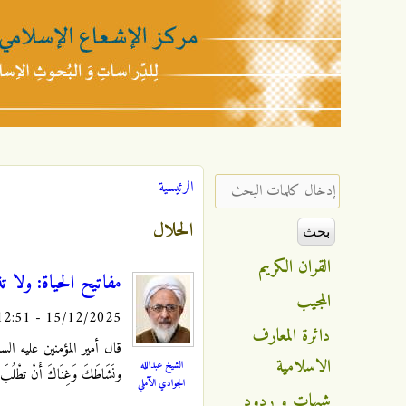
مركز
الإشعاع
‏إدخال كلمات البحث ‏
الرئيسية
أنت هنا
الإسلامي
الحلال
القران الكريم
مفاتيح الحياة: ولا ت
المجيب
15/12/2025 - 12:51
دائرة المعارف
قال أمير المؤمنين عليه الس
الاسلامية
الشيخ عبدالله
ونَشَاطَكَ وَغِنَاكَ أَنْ تطْلُبَ 
الجوادي الآملي
شبهات و ردود