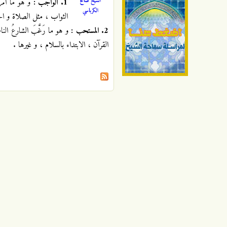
الشيخ صالح
1. الواجب :
و هو ما أمر 
الكرباسي
الثواب ، مثل الصلاة و ال
2. المستحب :
و هو ما رَغَّبَ الشارعُ ال
القرآن ، الابتداء بالسلام ، و غيرها .