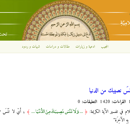
تجاوز إلى المحتوى الرئيسي
المجيب
ادعية و زيارات
مقالات و دراسات
شبهات و ردود
نسَ نصيبك من الدنيا
القراءات:
1420
التعليقات:
0
... وَلَا تَنْسَ نَصِيبَكَ مِنَ الدُّنْيَا ...
لام في تفسير الآية الكريمة:
﴿
﴾
؛ أَيْ لا تَنْسَ صِحّ
بِهِ الآخِرَة"