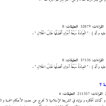
القراءات:
32079
التعليقات:
0
آله ) : " الْعِبَادَةُ سَبْعَةُ أَجْزَاءٍ أَفْضَلُهَا طَلَبُ الْحَلَالِ "
.
القراءات:
37535
التعليقات:
0
ه و آله ) : " العِبادَةُ سَبْعَةُ أجزاءٍ أفضلُها طَلَبُ الحَلالِ "
.
ة ؟
القراءات:
215357
التعليقات:
6
 و كذلك أفكاره و نواياه في الشريعة الإسلامية لا تخرج عن حدود الأحكام الخمسة و ال