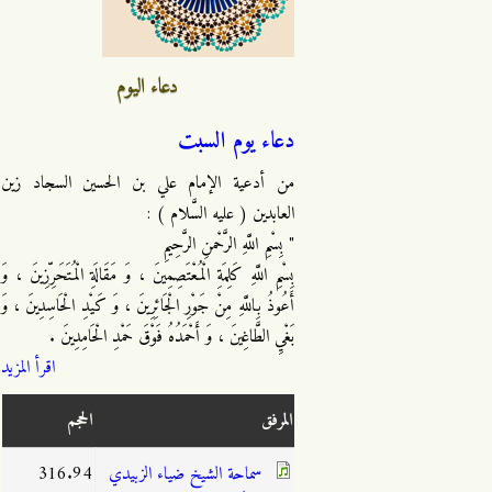
دعاء اليوم
دعاء يوم السبت
من أدعية الإمام علي بن الحسين السجاد زين
العابدين ( عليه السَّلام ) :
" بِسْمِ اللَّهِ الرَّحْمنِ الرَّحِيمِ
بِسْمِ اللَّهِ كَلِمَةِ الْمُعْتَصِمِينَ ، وَ مَقَالَةِ الْمُتَحَرِّزِينَ ، وَ
أَعُوذُ بِاللَّهِ مِنْ جَوْرِ الْجَائِرِينَ ، وَ كَيْدِ الْحَاسِدِينَ ، وَ
بَغْيِ الطَّاغِينَ ، وَ أَحْمَدُهُ فَوْقَ حَمْدِ الْحَامِدِينَ .
اقرأ المزيد
المرفق
الحجم
سماحة الشيخ ضياء الزبيدي
316.94