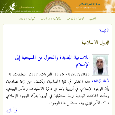
تجاوز إلى المحتوى الرئيسي
المجيب
ادعية و زيارات
مقالات و دراسات
شبهات و ردود
مركز
الرئيسية
الإشعاع
أنت هنا
الدول الاسلامية
الإسلامي
اللاسامية الجديدة والتحول من المسيحية إلى
الإسلام
02/07/2025 - 15:26
القراءات:
2157
التعليقات:
0
هذه الحقائق في غاية الحساسية، وتكشف عن نزعة تصادمية،
الأستاذ زكي الميلاد
وأن الوجود الإسلامي في أوروبا بات في دائرة الاستهداف والتآمر اليهودي.
وبدأت الجماعات اليهودية تربط مستقبلها في أوروبا بحركة الوجود الإسلامي
هناك، الأمر الذي يهدد مستقبل هذا الوجود.
اقرأ المزيد