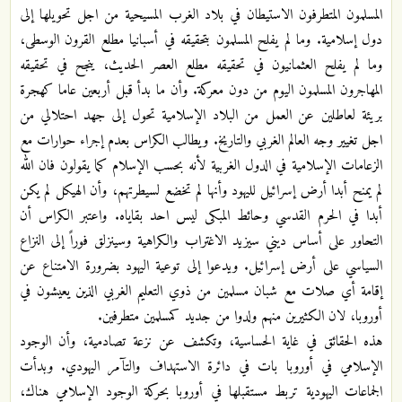
المسلمون المتطرفون الاستيطان في بلاد الغرب المسيحية من اجل تحويلها إلى
دول إسلامية. وما لم يفلح المسلمون بتحقيقه في أسبانيا مطلع القرون الوسطى،
وما لم يفلح العثمانيون في تحقيقه مطلع العصر الحديث، ينجح في تحقيقه
المهاجرون المسلمون اليوم من دون معركة. وأن ما بدأ قبل أربعين عاما كهجرة
بريئة لعاطلين عن العمل من البلاد الإسلامية تحول إلى جهد احتلالي من
اجل تغيير وجه العالم الغربي والتاريخ. ويطالب الكراس بعدم إجراء حوارات مع
الزعامات الإسلامية في الدول الغربية لأنه بحسب الإسلام كما يقولون فان الله
لم يمنح أبدا أرض إسرائيل لليهود وأنها لم تخضع لسيطرتهم، وأن الهيكل لم يكن
أبدا في الحرم القدسي وحائط المبكى ليس احد بقاياه. واعتبر الكراس أن
التحاور على أساس ديني سيزيد الاغتراب والكراهية وسينزلق فوراً إلى النزاع
السياسي على أرض إسرائيل. ويدعوا إلى توعية اليهود بضرورة الامتناع عن
إقامة أي صلات مع شبان مسلمين من ذوي التعليم الغربي الذين يعيشون في
أوروبا، لان الكثيرين منهم ولدوا من جديد كمسلمين متطرفين.
هذه الحقائق في غاية الحساسية، وتكشف عن نزعة تصادمية، وأن الوجود
الإسلامي في أوروبا بات في دائرة الاستهداف والتآمر اليهودي. وبدأت
الجماعات اليهودية تربط مستقبلها في أوروبا بحركة الوجود الإسلامي هناك،