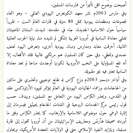
أصبحت بوضوح اقل تأثيراً من ممارسات المسلمين.
وفي مارس 2003م نشر معهد الكونغرس اليهودي العالمي – وهو اتحاد
لمجموعات ومنظمات يهودية تمثل 80 دولة في قارات العالم الست – تقريراً
سياسياً حول اللاسامية الجديدة، جاء في مقدمته: شهدت السنتان الماضيتان
تفشي معاداة السامية في أوروبا الغربية بشكل لم نشهده منذ نهاية الحرب العالمية
الثانية. أحرقت معابد ومدارس ومبان يهودية أخرى، وتعرض اليهود لعنف
جسدي ولفظي. وفي حين كان المسلمون هم مرتكبي غالبية تلك الأفعال، إلا
أنه تقع المسؤولية على النخب الأوروبية لكونها أوجدت مناخا لم تعد معاداة
السامية تعتبر فيه غير مقبولة.
وفي أواخر ديسمبر 2003م وزع كراس له طابع توجيهي وتحذيري على مائتين
من الحاخامات وزعماء الجاليات اليهودية في العالم بمؤتمر لليهود الأرثوذكس عقد
في القدس. ويحذر الكراس اليهود من التعامل مع المسلمين، ويهدف حسب
قول رئيس مركز الخدمات الروحية في الشتات الحاخام يحيئيل فيسرمان إلى
إثارة الوعي حول موضوعي اللاسامية والإرهاب. كما يحذر الكراس وفق ما
أوردته صحيفتا هآرتس ومعاريف الإسرائيليتان من أن أوروبا تتحول إلى قارة
مسلمة، ويتزايد النفوذ الإسلامي حتى في الولايات المتحدة الأمريكية، ويحاول