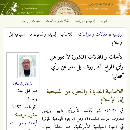
تجاوز إلى المحتوى الرئيسي
المجيب
ادعية و زيارات
مقالات و دراسات
شبهات و ردود
مركز
الرئيسية
»
مقالات و دراسات
»
اللاسامية الجديدة والتحول من المسيحية إلى
الإشعاع
أنت هنا
الإسلام
الإسلامي
الأبحاث و المقالات المنشورة لا تعبر عن
رأي الموقع بالضرورة ، بل تعبر عن رأي
أصحابها
الأستاذ زكي الميلاد
اللاسامية الجديدة والتحول من المسيحية
نشر قبل سنة
إلى الإسلام
واحدة
القراءات:
2157
في 1997م نشر الكاتب الأمريكي دانييل بايبس
حقول مرتبطة:
المعروف بنزعته المتشددة، ومن الوجوه اليهودية المؤثرة
أبحاث و دراسات
في الحياة السياسية الأمريكية، نشر مقالاً بعنوان