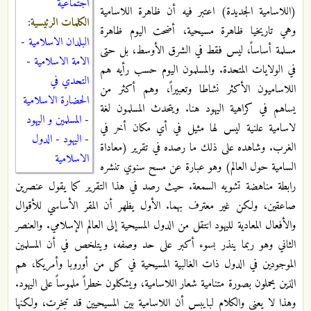
اجتماعية
(اللاسامية الجديدة) اعتبر فيه أن ظاهرة اللاسامية
الكلمات الرئيسية:
وهي تاريخيا ظاهرة مسيحية، أضحت اليوم ظاهرة
البلدان الاسلامية
-
مسلمة أساساً، ليس فقط في الشرق الأوسط، بل حتى
الامة الاسلامية
-
في الولايات المتحدة. والمسلمون اليوم حسب رأيه هم
التحدي في
اللاساميون الأكثر نشاطا وتعبيراً، وهم أكثر من
الحضارة الاسلامية
يساهم في كراهية اليهود هنا. ويتحدث المسلمون لغة
-
المسلمين و اليهود
لاسامية علنية ليس لها مثيل في أي مكان أخر في
-
اليهود
-
الدول
الغرب. وشاهده على ذلك ما رصده في تقرير (معاداة
الاسلامية
السامية حول العالم) وهو عبارة عن مسح سنوي تنشره
رابطة مناهضة تشويه السمعة. حيث رصد في هذا التقرير كما يقول عنصرين
صاعقين، ولكن غير معترف بهما. الأول يظهر أن المقر الأساسي للأقوال
والأفعال المعادية لليهود انتقل من الدول المسيحية إلى العالم الإسلامي. والعنصر
الثاني وهو ربما ينذر بسوء أكبر على حد وصفه، ويتلخص في أن المسلمين
الموجودين في الدول ذات الغالبية المسيحية في كل من أوروبا وأمريكا، هم
الذين يحملون بصورة متنامية شعار اللاسامية، ويشكلون خطراً ملموساً على اليهود.
وهذا لا يعني والكلام لبايبس أن اللاسامية بين المسيحيين قد تبخرت، ولكنها