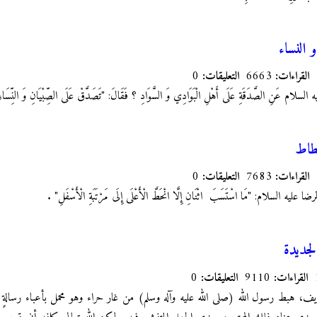
 النساء
القراءات:
6663
التعليقات:
0
ليه السلام عَنِ الصَّدَقَةِ عَلَى أَهْلِ الْبَوَادِي وَ السَّوَادِ ؟ فَقَالَ: "تَصَدَّقْ عَلَى الصِّبْيَانِ وَ النِّسَاءِ و
طاط
القراءات:
7683
التعليقات:
0
ا عليه السلام: "مَا اسْتَسَبَ‏
اثْنَانِ إِلَّا انْحَطَّ الْأَعْلَى إِلَى مَرْتَبَةِ الْأَسْفَلِ‏"
.
لجديدة
القراءات:
9110
التعليقات:
0
لمبعث النبوي الشريف، هبط رسول الله (صلى الله عليه وآله وسلم) من غار حراء وهو محمل بأعباء 