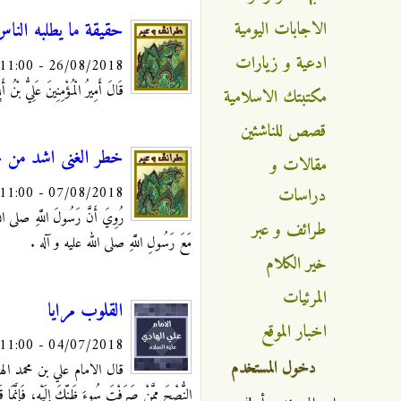
الاجابات اليومية
حقيقة ما يطلبه الناس
ادعية و زيارات
26/08/2018 - 11:00
قَالَ أَمِيرُ الْمُؤْمِنِينَ عَلِيُّ ب
مكتبتك الاسلامية
قصص للناشئين
خطر الغنى اشد من خ
مقالات و
07/08/2018 - 11:00
دراسات
رُوِيَ‏ أَنَّ رَسُولَ اللَّهِ صلى الله 
طرائف و عبر
مَعَ رَسُولِ اللَّهِ صلى الله عليه و آله .
خير الكلام
المرئيات
القلوب مرايا
اخبار الموقع
04/07/2018 - 11:00
دخول المستخدم
قال الامام علي بن محمد الهادي عليه 
النُّصْحَ مِمَّنْ صَرَفْتَ سُوءَ ظَنِّكَ إِلَيْهِ، فَإِنَّمَا 