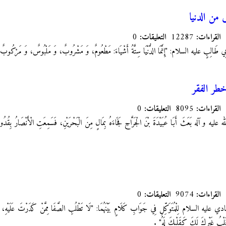
 من الدنيا
القراءات:
12287
التعليقات:
0
ْنُ أَبِي طَالِبٍ عليه السلام:‏ "إِنَّمَا الدُّنْيَا سِتَّةُ أَشْيَاءَ: مَطْعُومٌ، وَ مَشْرُوبٌ، وَ مَلْبُوسٌ، وَ مَرْكُ
طر الفقر
القراءات:
8095
التعليقات:
0
عليه و آله بَعَثَ أَبَا عُبَيْدَةَ بْنَ الْجَرَّاحِ فَجَاءَهُ بِمَالٍ مِنَ الْبَحْرَيْنِ، فَسَمِعَتِ الْأَنْصَارُ بِقُدُومِ
القراءات:
9074
التعليقات:
0
السلام لِلْمُتَوَكِّلِ فِي جَوَابِ كَلَامٍ بَيْنَهُمَا: "لَا تَطْلُبِ الصَّفَا مِمَّنْ‏ كَدَرْتَ عَلَيْهِ، وَ لَا
قَلْبُ غَيْرِكَ لَكَ كَقَلْبِكَ لَهُ‏"‏
.