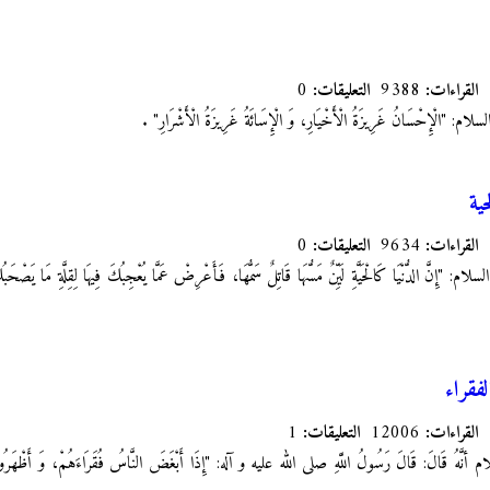
القراءات:
9388
التعليقات:
0
"الْإِحْسَانُ غَرِيزَةُ الْأَخْيَارِ، وَ الْإِسَائَةُ غَرِيزَةُ الْأَشْرَارِ"
.
ية
القراءات:
9634
التعليقات:
0
ِنَّ الدُّنْيَا كَالْحَيَّةِ لَيِّنٌ مَسُّهَا قَاتِلٌ سَمُّهَا، فَأَعْرِضْ عَمَّا يُعْجِبُكَ فِيهَا لِقِلَّةِ مَا يَصْحَ
فقراء
القراءات:
12006
التعليقات:
1
ام أنَّهُ قَالَ: قَالَ رَسُولُ اللَّهِ صلى الله عليه و آله:‏ "إِذَا أَبْغَضَ النَّاسُ فُقَرَاءَهُمْ، وَ أَظْهَرُوا ع