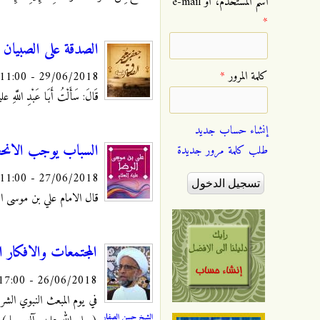
‏اسم المستخدم، أو e-mail
*
الصدقة على الصبيان و
‏كلمة المرور ‏
*
29/06/2018 - 11:00
قَالَ: سَأَلْتُ أَبَا عَبْدِ اللَّهِ ع
إنشاء حساب جديد
السباب يوجب الانح
طلب كلمة مرور جديدة
27/06/2018 - 11:00
قال الامام علي بن موسى الرض
المجتمعات والافكار ا
26/06/2018 - 17:00
في‮ ‬يوم ا‮‬‮‬‮‬‮‬‮‬‮‬‮‬‮‬‮
الشيخ حسن الصفار