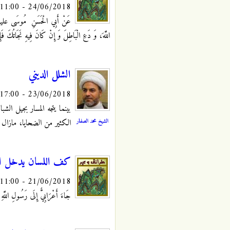
24/06/2018 - 11:00
عَنْ أَبِي الْحَسَنِ
مُوسَى عليه السل
اللَّهَ، وَ دَعِ الْبَاطِلَ وَ إِنْ كَانَ فِيهِ نَجَاتُكَ فَ
الشلل الديني
23/06/2018 - 17:00
بينما يتجه المسار بجيل الش
الشيخ محمد الصفار
الكثير من الضحايا، مازال ا
كف اللسان يدخل ال
21/06/2018 - 11:00
جَاءَ أَعْرَابِيٌّ إِلَى رَسُولِ اللَّ