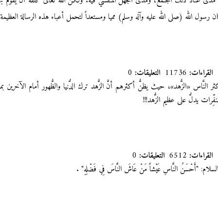
يه وآله وسلم) مدى عناد ذلك المجتمع، ومدى الجهل المتفشي فيه. ولكن الله تعالى كلفه أن يقوم بهذ
‬،‮ ‬وكان رسول الله‮ (‬صلى الله عليه وآله وسلم‮) ‬مميا ومستعداً‮ ‬لتحمل أعباء هذه الرسالة العظيمة‮‬‬‬‬‬‬‬‬‬‬‬‬‬‬‬‬‬‬‬‬‬
القراءات:
11736
التعليقات:
0
 أكثر النَّاس «الزُّهد»، حيث يظنُّ أكثرهم أنَّ الزُّهد ترك الدُّنيا والظُّهور أمام الآخرين
ِّرات يدلُّ على عظيم الزُّهد!!!
القراءات:
6512
التعليقات:
0
ام: "أَحْسَنُ النَّاسِ عَيْشاً مَنْ عَاشَ النَّاسَ فِي فَضْلِهِ"
.