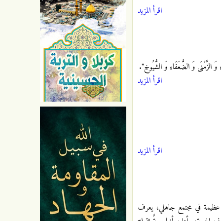
اقرأ المزيد
َ الزَّمْنَى‏ وَ الضُّعَفَاءِ وَ الشُّيُوخِ".
اقرأ المزيد
اقرأ المزيد
رسالةٍ عظيمة في مجتمع جاهلي، يعرف