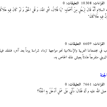
القراءات:
10308
التعليقات:
0
ام أَنَّهُ قَالَ لِرَجُلٍ مِنْ أَصْحَابِهِ‏: "يَا فُلَانُ، اتَّقِ اللَّهَ، وَ قُلِ الْحَقَّ وَ لَوْ كَانَ فِيهِ هَلَاكُكَ
إِنَّ فِيهِ هَلَاكَكَ‏"
القراءات:
6609
التعليقات:
0
باب في مجتمعاتنا العربية والإسلامية نحو مواجهة تزداد شراسة يوماً بعد آخر، فنفقد فيه
لديني متفرجاً هادئاً يعيش عالمه الخاص به.
جنة
القراءات:
7661
التعليقات:
0
هِ صلى الله عليه و آله فَقَالَ: دُلَّنِي عَلَى عَمَلٍ أَدْخُلُ بِهِ الْجَنَّةَ؟