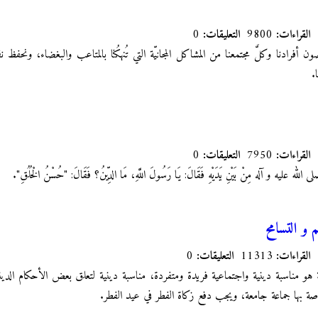
القراءات:
9800
التعليقات:
0
فرادنا وكلّ‏َ مجتمعنا من المشاكل المجانيّة التي تُنهكُنا بالمتاعب والبغضاء، ونحفظ نف
‏
القراءات:
7950
التعليقات:
0
لى الله عليه و آله مِنْ بَيْنِ يَدَيْهِ فَقَالَ: يَا رَسُولَ اللَّهِ، مَا الدِّينُ؟ فَقَالَ: "حُسْنُ الْخُلُقِ".
 و التسامح
القراءات:
11313
التعليقات:
0
ة هو مناسبة دينية واجتماعية فريدة ومتفردة، مناسبة دينية لتعلق بعض الأحكام الدينية
صة بها جماعة جامعة، ويجب دفع زكاة الفطر في عيد الفطر.