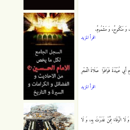
وبٌ، وَ مَنْكُوحٌ، وَ مَشْمُومٌ.
اقرأ المزيد
 أَبِي عُبَيْدَةَ فَوَافَوْا
صَلَاةَ الْفَجْرِ
اقرأ المزيد
 الْوَفَاءَ مِمَّنْ غَدَرْتَ بِهِ‏، وَ لَا