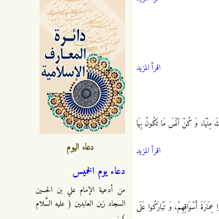
اقرأ المزيد
بُكَ مِنْهَا، وَ كُنْ آنَسَ مَا تَكُونُ بِهَا
دعاء اليوم
اقرأ المزيد
دعاء يوم الخميس
من أدعية الإمام علي بن الحسين
السجاد زين العابدين ( عليه السَّلام
ِمَارَةَ أَسْوَاقِهِمْ، وَ تَبَارَكُوا عَلَى
) :