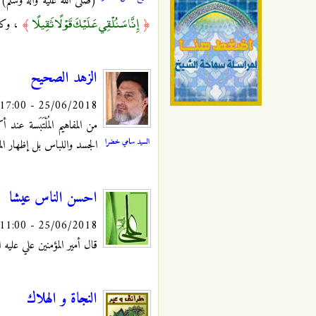
(‬صلى الله عل‮‬‮‬‮‬‮‬‮‬‮‬‮‬‮
إِنَّا سَنُلْقِي عَلَيْكَ قَوْلًا ثَقِيلًا
﴿
﴾
‬‬‬‬‬‬‬
الزهد الصحيح
25/06/2018 - 17:00
من المفاهيم المُلْتَبَسة عند
السيد سامي خضرا
الجسد واللباس بل إظهار المنف
احسن الناس عيشا
25/06/2018 - 11:00
قال أمير المؤمنين علي عليه السل
النجاة و الهلاك