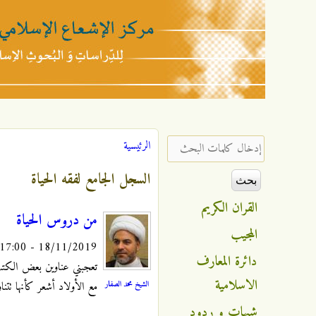
مركز
الإشعاع
‏إدخال كلمات البحث ‏
الرئيسية
أنت هنا
الإسلامي
السجل الجامع لفقه الحياة
القران الكريم
من دروس الحياة
المجيب
18/11/2019 - 17:00
دائرة المعارف
تعجبني عناوين بعض الكتب 
الاسلامية
الشيخ محمد الصفار
مع الأولاد أشعر كأنها تتن
شبهات و ردود