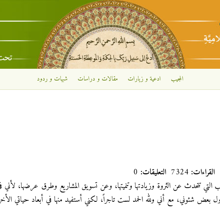
تجاوز إلى المحتوى الرئيسي
المجيب
ادعية و زيارات
مقالات و دراسات
شبهات و ردود
القراءات:
7324
التعليقات:
0
التي تتحدث عن الثروة وزيادتها وتنميتها، وعن تسويق المشاريع وطرق عرضها، لأني في
اول بعض شئوني، مع أني ولله الحمد لست تاجراً، لكني أستفيد منها في أبعاد حياتي الأخ