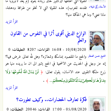
المقولة التي أطلقها الدكتور خالد زيادة بقوله (لم يعد لأوروبا ما
الأستاذ زكي الميلاد
تقدمه للعرب)، هذه المقولة التي لا تخلو من طرافة ودهشة،
ماذا تعني؟ وما هي الحكمة منها؟
اقرأ المزيد
الوازع الديني أقوى أثرا في النفوس من القانون
والعلم
10/08/2020 - 16:08
القراءات:
8207
التعليقات:
0
والحج ما المقصود بمناسكه وشعائره؟ وهل لله تعالى غرض فيها؟
الشيخ حسن الصفار
إنه عز وجل في الحديث عن الاضحية في الحج يشير الى ان ما يريده منها هو
لَنْ يَنَالَ اللَّهَ لُحُومُهَا وَلَا
زرع ملكة التقوى عند الانسان، يقول تعالى:
﴿
دِمَاؤُهَا وَلَٰكِنْ يَنَالُهُ التَّقْوَىٰ مِنْكُمْ ...
.
﴾
اقرأ المزيد
فكرة تعارف الحضارات.. وكيف تطورت؟
05/08/2020 - 17:00
القراءات:
20046
التعليقات:
0