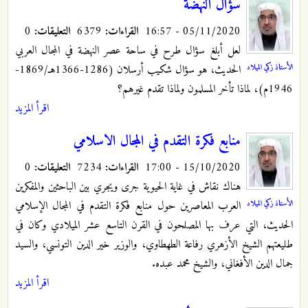
سؤال النهضة
05/11/2020 - 16:57
القراءات:
6379
التعليقات:
0
لعل أبلغ سؤال طرح في ساحة عصر النهضة في المجال العربي
الأستاذ زكي الميلاد
الحديث، هو سؤال شكيب أرسلان (1286-1366هـ/1869-
1946م)، لماذا تأخر المسلمون ولماذا تقدم غيرهم؟
اقرأ المزيد
منابع فكرة التقدم في المجال الاسلامي
15/10/2020 - 17:00
القراءات:
7234
التعليقات:
0
هناك نقاش في غاية الحيوية جرى ويجري بين الباحثين والمفكرين
الأستاذ زكي الميلاد
العرب المعاصرين حول منابع فكرة التقدم في المجال الإسلامي
الحديث، التي عرف بها المصلحون في القرن التاسع عشر الميلادي وكان في
طليعتهم الشيخ الأزهري رفاعة الطهطاوي، والوزير خير الدين التونسي، والسيد
جمال الدين الأفغاني، والشيخ محمد عبده.
اقرأ المزيد