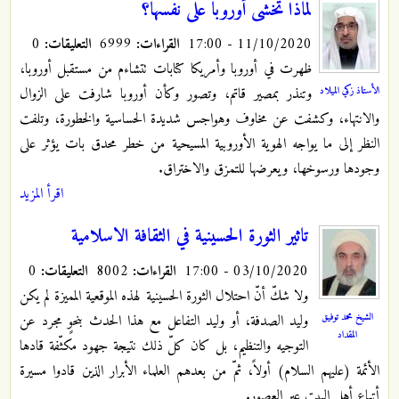
لماذا تخشى أوروبا على نفسها؟
11/10/2020 - 17:00
القراءات:
6999
التعليقات:
0
ظهرت في أوروبا وأمريكا كتابات تتشاءم من مستقبل أوروبا،
الأستاذ زكي الميلاد
وتنذر بمصير قاتم، وتصور وكأن أوروبا شارفت على الزوال
والانتهاء، وكشفت عن مخاوف وهواجس شديدة الحساسية والخطورة، وتلفت
النظر إلى ما يواجه الهوية الأوروبية المسيحية من خطر محدق بات يؤثر على
وجودها ورسوخها، ويعرضها للتمزق والاختراق.
اقرأ المزيد
تاثير الثورة الحسينية في الثقافة الاسلامية
03/10/2020 - 17:00
القراءات:
8002
التعليقات:
0
ولا شكّ أنّ احتلال الثورة الحسينية لهذه الموقعية المميزة لم يكن
الشيخ محمد توفيق
وليد الصدفة، أو وليد التفاعل مع هذا الحدث بنحوٍ مجرد عن
المقداد
التوجيه والتنظيم، بل كان كلّ ذلك نتيجة جهود مكثّفة قادها
الأئمة (عليهم السلام) أولاً، ثمّ من بعدهم العلماء الأبرار الذين قادوا مسيرة
أتباع أهل البيت عبر العصور.