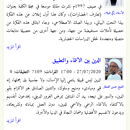
في صيف 1997م نشرت مقالة موسعة في مجلة الكلمة بعنوان:
الأستاذ زكي الميلاد
(تعارف الحضارات)، وكان هذا أول إعلان عن هذه الفكرة
بهذا النحت البياني، وبهذا الصك الاصطلاحي، وجاء انبثاق هذه الفكرة من
حصيلة تأملات مستفيضة من جهة، ومن جهة أخرى من حصيلة متابعات
متصلة ومتجددة لحقل الدراسات الحضارية.
اقرأ المزيد
الدين بين الانتماء والتطبيق
27/07/2020 - 17:00
القراءات:
7109
التعليقات:
0
الدين ليس قبيلة ينتمي إليها الإنسان، ولا جنسية بلد يحملها، إنه
الشيخ حسن الصفار
قيم ومبادىء ومنهج وسلوك، والتدين الصادق هو الالتزام بقيم
الدين، والسير على نهجه، بيد أن المبتلين بمرض الغرور الديني، يخدعون أنفسهم
بالاكتفاء بالانتماء الرسمي والاسمي للدين، دون العمل بمبادئه وتشريعاته،
ويدعون لانفسهم الأفضلية وضمان النجاة في الدنيا والآخرة.
اقرأ المزيد