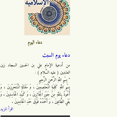
دعاء اليوم
دعاء يوم السبت
من أدعية الإمام علي بن الحسين السجاد زين
العابدين ( عليه السَّلام ) :
" بِسْمِ اللَّهِ الرَّحْمنِ الرَّحِيمِ
بِسْمِ اللَّهِ كَلِمَةِ الْمُعْتَصِمِينَ ، وَ مَقَالَةِ الْمُتَحَرِّزِينَ ، وَ
أَعُوذُ بِاللَّهِ مِنْ جَوْرِ الْجَائِرِينَ ، وَ كَيْدِ الْحَاسِدِينَ ، وَ
بَغْيِ الطَّاغِينَ ، وَ أَحْمَدُهُ فَوْقَ حَمْدِ الْحَامِدِينَ .
اقرأ المزيد