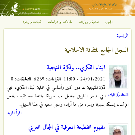
تجاوز إلى المحتوى الرئيسي
المجيب
ادعية و زيارات
مقالات و دراسات
شبهات و ردود
مركز
الرئيسية
الإشعاع
أنت هنا
السجل الجامع للثقافة الاسلامية
الإسلامي
البناء الفكري.. وفكرة المنهجية
24/01/2021 - 11:00
القراءات:
6239
التعليقات:
0
فكرة المنهجية لها دور كبير وأساسي في عملية البناء الفكري، فهي
الأستاذ زكي الميلاد
التي ترسم الطريق وتجعل منه طريقا واضحا ومستقيما، يجعل
الإنسان يسلكه بسهولة ويسر، متى ما أراد، وسعى سعيه في هذا السبيل.
اقرأ المزيد
مفهوم القطيعة المعرفية في المجال العربي