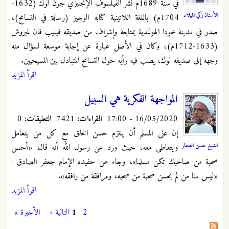
في سنة 1689م نشر الفيلسوف الإنجليزي جون لوك (1632-
الأستاذ زكي الميلاد
1704م) باللغة اللاتينية كتابه الوجيز (رسالة في التسامح)،
صدر في مدينة خودا الهولندية بمتابعة وإشراف من صديقه فيليب فان لمبروش
(1633-1712م)، وكان في الأصل عبارة عن إجابة موسعة لسؤال منه
وجهه إلى صديقه لوك، يطلب فيه رأيه حول التسامح المتبادل بين المسيحيين.
اقرأ المزيد
المواجهة الفكرية هي ‬السبيل
16/05/2020 - 17:00
القراءات:
7421
التعليقات:
0
إن على المسلم أن يلتزم حسن الخلق مع كل من يتعامل
الشيخ حسن الصفار
ويتعاطى معه، حيث ورد عن رسول الله أنه قال: «أحسن
صحبة من صاحبك تكن مسلما»، وجاء عن حفيده الإمام جعفر الصادق :
«ليس منا من لم يحسن صحبة من صحبه، ومرافقة من رافقه».
اقرأ المزيد
2
1
التالية ›
الأخيرة »
الصفحات