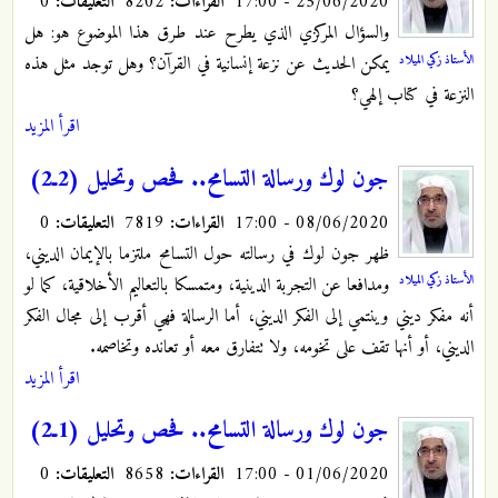
25/06/2020 - 17:00
القراءات:
8202
التعليقات:
0
والسؤال المركزي الذي يطرح عند طرق هذا الموضوع هو: هل
الأستاذ زكي الميلاد
يمكن الحديث عن نزعة إنسانية في القرآن؟ وهل توجد مثل هذه
النزعة في كتاب إلهي؟
اقرأ المزيد
جون لوك ورسالة التسامح.. فحص وتحليل (2ـ2)
08/06/2020 - 17:00
القراءات:
7819
التعليقات:
0
ظهر جون لوك في رسالته حول التسامح ملتزما بالإيمان الديني،
الأستاذ زكي الميلاد
ومدافعا عن التجربة الدينية، ومتمسكا بالتعاليم الأخلاقية، كما لو
أنه مفكر ديني وينتمي إلى الفكر الديني، أما الرسالة فهي أقرب إلى مجال الفكر
الديني، أو أنها تقف على تخومه، ولا تتفارق معه أو تعانده وتخاصمه.
اقرأ المزيد
جون لوك ورسالة التسامح.. فحص وتحليل (1ـ2)
01/06/2020 - 17:00
القراءات:
8658
التعليقات:
0