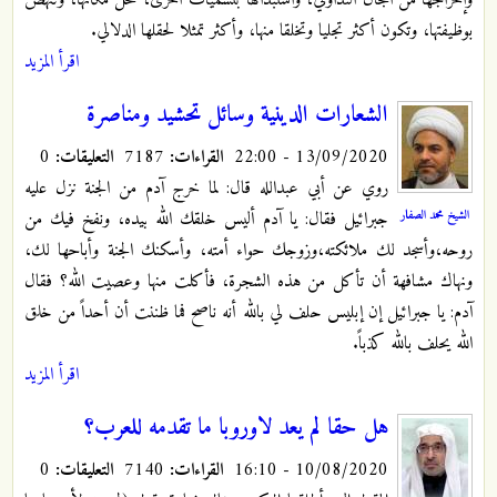
بوظيفتها، وتكون أكثر تجليا وتخلقا منها، وأكثر تمثلا لحقلها الدلالي.
اقرأ المزيد
الشعارات الدينية وسائل تحشيد ومناصرة
13/09/2020 - 22:00
القراءات:
7187
التعليقات:
0
روي عن أبي عبدالله قال: لما خرج آدم من الجنة نزل عليه
الشيخ محمد الصفار
جبرائيل فقال: يا آدم أليس خلقك الله بيده، ونفخ فيك من
روحه،وأسجد لك ملائكته،وزوجك حواء أمته، وأسكنك الجنة وأباحها لك،
ونهاك مشافهة أن تأكل من هذه الشجرة، فأكلت منها وعصيت الله؟ فقال
آدم: يا جبرائيل إن إبليس حلف لي بالله أنه ناصح فما ظننت أن أحداً من خلق
الله يحلف بالله كذباً.
اقرأ المزيد
هل حقا لم يعد لاوروبا ما تقدمه للعرب؟
10/08/2020 - 16:10
القراءات:
7140
التعليقات:
0