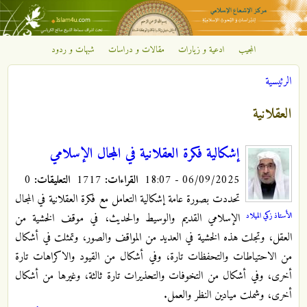
تجاوز إلى المحتوى الرئيسي
المجيب
ادعية و زيارات
مقالات و دراسات
شبهات و ردود
مركز
الرئيسية
الإشعاع
أنت هنا
العقلانية
الإسلامي
إشكالية فكرة العقلانية في المجال الإسلامي
06/09/2025 - 18:07
القراءات:
1717
التعليقات:
0
تحددت بصورة عامة إشكالية التعامل مع فكرة العقلانية في المجال
الأستاذ زكي الميلاد
الإسلامي القديم والوسيط والحديث، في موقف الخشية من
العقل، وتجلت هذه الخشية في العديد من المواقف والصور، وتمثلت في أشكال
من الاحتياطات والتحفظات تارة، وفي أشكال من القيود والاكراهات تارة
أخرى، وفي أشكال من التخوفات والتحذيرات تارة ثالثة، وغيرها من أشكال
أخرى، وشملت ميادين النظر والعمل.