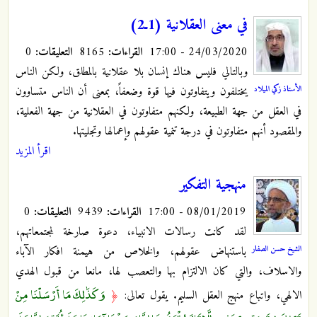
في معنى العقلانية (1ـ2)
24/03/2020 - 17:00
القراءات:
8165
التعليقات:
0
وبالتالي فليس هناك إنسان بلا عقلانية بالمطلق، ولكن الناس
الأستاذ زكي الميلاد
يختلفون ويتفاوتون فيها قوة وضعفاً، بمعنى أن الناس متساوون
في العقل من جهة الطبيعة، ولكنهم متفاوتون في العقلانية من جهة الفعلية،
والمقصود أنهم متفاوتون في درجة تنمية عقولهم وإعمالها وتجليتها.
اقرأ المزيد
منهجية التفكير
08/01/2019 - 17:00
القراءات:
9439
التعليقات:
0
لقد كانت رسالات الانبياء، دعوة صارخة لمجتمعاتهم،
الشيخ حسن الصفار
باستنهاض عقولهم، والخلاص من هيمنة افكار الآباء
والاسلاف، والتي كان الالتزام بها والتعصب لها، مانعا من قبول الهدي
وَكَذَٰلِكَ مَا أَرْسَلْنَا مِنْ
الالهي، واتباع منهج العقل السليم. يقول تعالى:
﴿