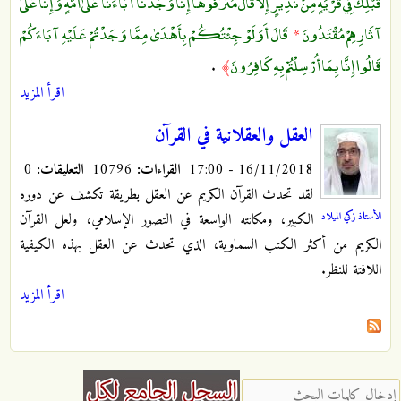
قَبْلِكَ فِي قَرْيَةٍ مِنْ نَذِيرٍ إِلَّا قَالَ مُتْرَفُوهَا إِنَّا وَجَدْنَا آبَاءَنَا عَلَىٰ أُمَّةٍ وَإِنَّا عَلَىٰ
آثَارِهِمْ مُقْتَدُونَ
قَالَ أَوَلَوْ جِئْتُكُمْ بِأَهْدَىٰ مِمَّا وَجَدْتُمْ عَلَيْهِ آبَاءَكُمْ
*
قَالُوا إِنَّا بِمَا أُرْسِلْتُمْ بِهِ كَافِرُونَ
.
﴾
اقرأ المزيد
العقل والعقلانية في القرآن
16/11/2018 - 17:00
القراءات:
10796
التعليقات:
0
لقد تحدث القرآن الكريم عن العقل بطريقة تكشف عن دوره
الأستاذ زكي الميلاد
الكبير، ومكانته الواسعة في التصور الإسلامي، ولعل القرآن
الكريم من أكثر الكتب السماوية، الذي تحدث عن العقل بهذه الكيفية
اللافتة للنظر.
اقرأ المزيد
‏إدخال كلمات البحث ‏