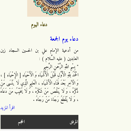
دعاء اليوم
دعاء يوم الجمعة
من أدعية الإمام علي بن الحسين السجاد زين
العابدين ( عليه السَّلام ) :
" بِسْمِ اللَّهِ الرَّحْمنِ الرَّحِيمِ
الْحَمْدُ لِلَّهِ الْأَوَّلِ قَبْلَ الْأَشْيَاءِ وَ الْأَحْيَاءِ [ الْإِحْيَاءِ ] ،
وَ الْآخِرِ بَعْدَ فَنَاءِ الْأَشْيَاءِ ، الْعَلِيمِ الَّذِي لَا يَنْسَى مَنْ
ذَكَرَهُ ، وَ لَا يَنْقُصُ مَنْ شَكَرَهُ ، وَ لَا يُخَيِّبُ مَنْ دَعَاهُ
، وَ لَا يَقْطَعُ رَجَاءَ مَنْ رَجَاهُ .
اقرأ المزيد
المرفق
الحجم