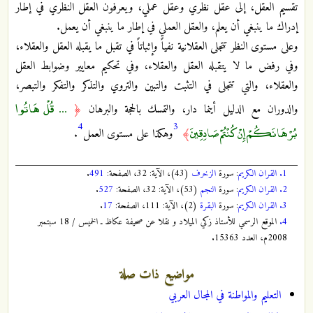
تقسيم العقل، إلى عقل نظري وعقل عملي، ويعرفون العقل النظري في إطار
إدراك ما ينبغي أن يعلم، والعقل العملي في إطار ما ينبغي أن يعمل.
وعلى مستوى النظر تتجلى العقلانية نفياً وإثباتاً في تقبل ما يقبله العقل والعقلاء،
وفي رفض ما لا يتقبله العقل والعقلاء، وفي تحكيم معايير وضوابط العقل
والعقلاء، والتي تتجلى في التثبت والتبين والتروي والتذكر والتفكر والتبصر،
... قُلْ هَاتُوا
والدوران مع الدليل أينما دار، والتمسك بالحجة والبرهان
﴿
4
3
بُرْهَانَكُمْ إِنْ كُنْتُمْ صَادِقِينَ
﴾
وهكذا على مستوى العمل
.
1.
القران الكريم
: سورة
الزخرف
(43)، الآية: 32، الصفحة:
491
.
2.
القران الكريم
: سورة
النجم
(53)، الآية: 32، الصفحة:
527
.
3.
القران الكريم
: سورة
البقرة
(2)، الآية: 111، الصفحة:
17
.
4.
الموقع الرسمي للأستاذ زكي الميلاد و نقلا عن صحيفة عكاظ ـ الخميس / 18 سبتمبر
2008م، العدد 15363.
مواضيع ذات صلة
التعليم والمواطنة في المجال العربي