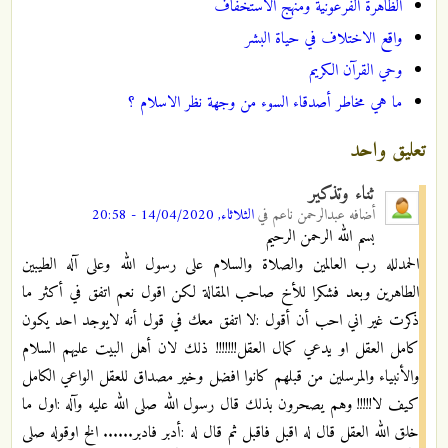
الظاهرة الفرعونية ومنهج الاستخفاف
واقع الاختلاف في حياة البشر
وحي القرآن الكريم
ما هي مخاطر أصدقاء السوء من وجهة نظر الاسلام ؟
تعليق واحد
ثناء وتذكير
أضافه
عبدالرحمن ناعم
في
الثلاثاء, 14/04/2020 - 20:58
بسم الله الرحمن الرحيم
الحمدلله رب العالمين والصلاة والسلام على رسول الله وعلى آله الطيبين
الطاهرين وبعد فشكرا للأخ صاحب المقالة لكن اقول نعم اتفق في أكثر ما
ذكرت غير اني احب أن أقول :لا اتفق معك في قول أنه لايوجد احد يكون
كامل العقل او يدعي كمال العقل!!!!!!! ذلك لان أهل البيت عليهم السلام
والأنبياء والمرسلين من قبلهم كانوا افضل وخير مصداق للعقل الواعي الكامل
كيف لا!!!!! وهم يصحرون بذلك قال رسول الله صلى الله عليه وآله :اول ما
خلق الله العقل قال له اقبل فاقبل ثم قال له :أدبر فادبر...... الخ اوقوله صلى