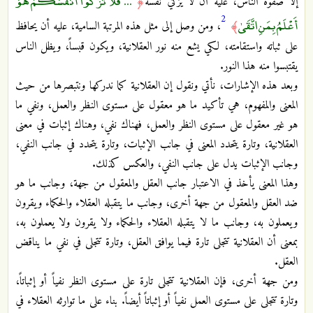
... فَلَا تُزَكُّوا أَنْفُسَكُمْ هُوَ
إلا صفوة الناس، عليه أن لا يزكي نفسه
﴿
2
أَعْلَمُ بِمَنِ اتَّقَىٰ
﴾
، ومن وصل إلى مثل هذه المرتبة السامية، عليه أن يحافظ
على ثباته واستقامته، لكي يشع منه نور العقلانية، ويكون قبساً، ويظل الناس
يقتبسوا منه هذا النور.
وبعد هذه الإشارات، نأتي ونقول إن العقلانية كما ندركها ونتبصرها من حيث
المعنى والمفهوم، هي تأكيد ما هو معقول على مستوى النظر والعمل، ونفي ما
هو غير معقول على مستوى النظر والعمل، فهناك نفي، وهناك إثبات في معنى
العقلانية، وتارة يتحدد المعنى في جانب الإثبات، وتارة يتحدد في جانب النفي،
وجانب الإثبات يدل على جانب النفي، والعكس كذلك.
وهذا المعنى يأخذ في الاعتبار جانب العقل والمعقول من جهة، وجانب ما هو
ضد العقل والمعقول من جهة أخرى، وجانب ما يتقبله العقلاء والحكماء ويقرون
ويعملون به، وجانب ما لا يتقبله العقلاء والحكماء ولا يقرون ولا يعملون به،
بمعنى أن العقلانية تتجلى تارة فيما يوافق العقل، وتارة تتجلى في نفي ما يناقض
العقل.
ومن جهة أخرى، فإن العقلانية تتجلى تارة على مستوى النظر نفياً أو إثباتاً،
وتارة تتجلى على مستوى العمل نفياً أو إثباتاً أيضاً. بناء على ما توارثه العقلاء في