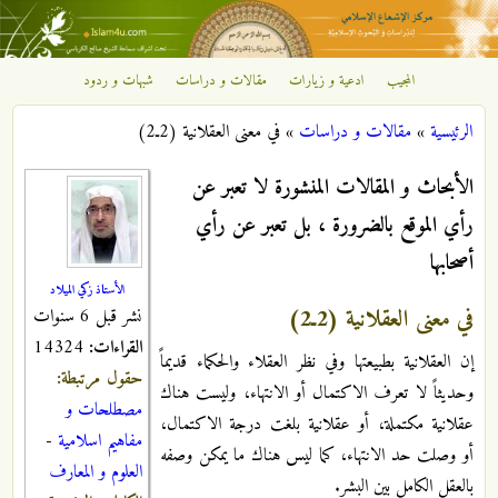
تجاوز إلى المحتوى الرئيسي
المجيب
ادعية و زيارات
مقالات و دراسات
شبهات و ردود
مركز
الرئيسية
»
مقالات و دراسات
»
في معنى العقلانية (2ـ2)
الإشعاع
أنت هنا
الأبحاث و المقالات المنشورة لا تعبر عن
الإسلامي
رأي الموقع بالضرورة ، بل تعبر عن رأي
أصحابها
الأستاذ زكي الميلاد
في معنى العقلانية (2ـ2)
نشر قبل 6 سنوات
القراءات:
14324
إن العقلانية بطبيعتها وفي نظر العقلاء والحكماء قديماً
حقول مرتبطة:
وحديثاً لا تعرف الاكتمال أو الانتهاء، وليست هناك
مصطلحات و
عقلانية مكتملة، أو عقلانية بلغت درجة الاكتمال،
مفاهيم اسلامية
-
أو وصلت حد الانتهاء، كما ليس هناك ما يمكن وصفه
العلوم و المعارف
بالعقل الكامل بين البشر.