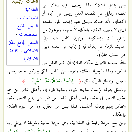
الكلمات الرئيسية:
ومن يدعي امتلاك هذا الوصف، فإنه برهان على
العقلانية
-
نقضه، ودليل على نقصان العقل وليس على كماله أو
المصطلحات
-
اكتماله، لأنه عندئذ يصدق عليه إعجاب المرء بنفسه،
السجل الجامع
الذي لا يرتضيه العقلاء والحكماء لأنفسهم، ويوبخون من
للمصطلحات
-
يدعي ذلك ويستنكرونه، وينهون الناس عنه، وفي
السجل الجامع للفكر
حديث للإمام علي يقول فيه (إعجاب المرء بنفسه دليل
الاسلامي
-
الثقافة
على ضعف عقله).
الاسلامية
والله سبحانه اقتضت حكمته العادلة أن يقسم العقل بين
الناس، وهذا ما يعرفه العقلاء وغيرهم من الناس، لكي يدركوا حاجة بعضهم
1
... لِيَتَّخِذَ بَعْضُهُمْ بَعْضًا سُخْرِيًّا ...
لبعض، وبمنطق القرآن الكريم
﴿
﴾
وبالعقل يدرك الإنسان حاجته لغيره، وحاجة غيره له، وأعقل الناس من جمع
عقول الناس إلى عقله، وليس أعقل الناس من تفرد على جميع الناس بعقله،
وتظاهر بينهم بوصفه أعقلهم، فهذا ليس من العقل، ولا من سيرة العقلاء
والحكماء.
ومن يبلغ مرتبة رفيعة في العقلانية، وهي مرتبة سامية وشريفة لا يرتقي إليها