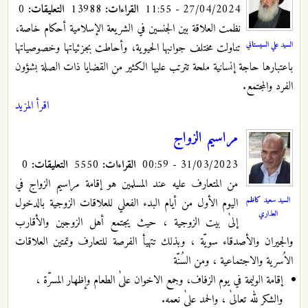
27/04/2024 - 11:55
القراءات:
13988
التعليقات:
0
نظمت العلاقة بين الجنسين في الشريعة الإسلامية أحكام خاصة،
السيد علي السيستاني
تناولت مختلف جوانبها الحيوية، وأحاطت بجزئياتها وخصوصياتها
باعتبارها حاجة إنسانية ملحة تترتب عليها الكثير من القضايا ذات الصلة بشؤون
الفرد والمجتمع.
اقرأ المزيد
مراسيم الزواج
31/03/2023 - 00:59
القراءات:
5550
التعليقات:
0
من المتعارف عليه عند المسلمين هو إقامة مراسيم الزواج في
السيد سعيد كاظم
اليوم الأول من أيام البدء الفعلي للعلاقات الزوجية بالدخول
العذاري
إلىٰ بيت الزوجية ، حيث يجتمع أهل الزوجين والأقارب
والجيران والأصدقاء سويّة ، وبذلك تتهيأ الفرصة للتعارف وتمتين العلاقات
الاُسرية والاجتماعية ، ومن السُنّة
إقامة الوليمة في يوم الزفاف، وجمع الاخوان علىٰ الطعام وإظهار المسرّة ،
والشكر لله تعالىٰ ، والحمد علىٰ نعمه.