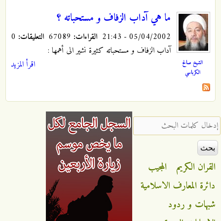
ما هي آداب الزفاف و مستحباته ؟
05/04/2002 - 21:43
القراءات:
67089
التعليقات:
0
آداب الزفاف و مستحباته كثيرة نشير الى أهمها :
الشيخ صالح
اقرأ المزيد
الكرباسي
‏إدخال كلمات البحث ‏
القران الكريم
المجيب
دائرة المعارف الاسلامية
شبهات و ردود