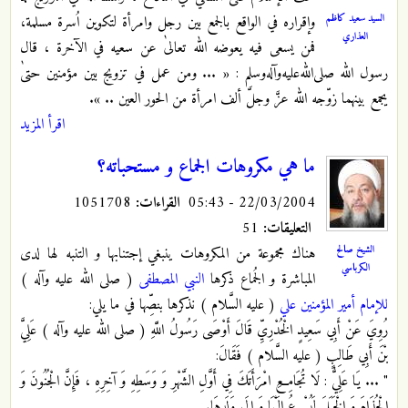
السيد سعيد كاظم
وإقراره في الواقع بالجمع بين رجل وامرأة لتكوين اُسرة مسلمة،
العذاري
فمن يسعى فيه يعوضه الله تعالىٰ عن سعيه في الآخرة ، قال
رسول الله صلى‌الله‌عليه‌وآله‌وسلم : « ... ومن عمل في تزويج بين مؤمنين حتىٰ
يجمع بينهما زوّجه الله عزَّ وجلَّ ألف امرأة من الحور العين .. ».
اقرأ المزيد
ما هي مكروهات الجماع و مستحباته؟
22/03/2004 - 05:43
القراءات:
1051708
التعليقات:
51
الشيخ صالح
هناك مجموعة من المكروهات ينبغي إجتنابها و التنبه لها لدى
الكرباسي
المباشرة و الجُماع ذكرها
النبي المصطفى
( صلى الله عليه وآله )
للإمام أمير المؤمنين علي
( عليه السَّلام ) نذكرها بنصِّها في ما يلي:
رُوِيَ عَنْ أَبِي سَعِيدٍ الْخُدْرِيِّ قَالَ أَوْصَى رَسُولُ اللَّهِ ( صلى الله عليه وآله ) عَلِيَّ
بْنَ أَبِي طَالِبٍ ( عليه السَّلام ) فَقَالَ:
" ... يَا عَلِيُّ : لَا تُجَامِعِ امْرَأَتَكَ فِي أَوَّلِ الشَّهْرِ وَ وَسَطِهِ وَ آخِرِهِ ، فَإِنَّ الْجُنُونَ وَ
الْجُذَامَ وَ الْخَبَلَ لَيُسْرِعُ إِلَيْهَا وَ إِلَى وَلَدِهَا.