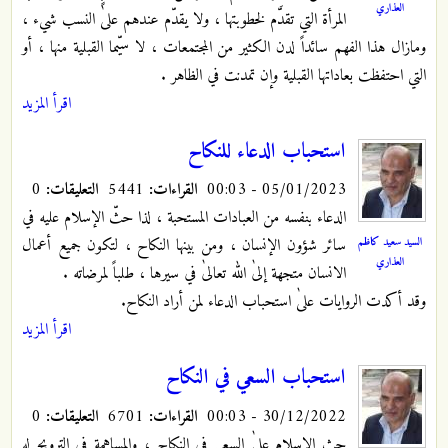
العذاري
المرأة التي تقدَّم لخطوبتها ، ولا يقدّم عندهم علىٰ النسب شيء ،
ومازال هذا الفهم سائداً لدن الكثير من المجتمعات ، لا سيّما القبلية منها ، أو
التي احتفظت بعاداتها القبلية وإن تمدنت في الظاهر .
اقرأ المزيد
استحباب الدعاء للنكاح
05/01/2023 - 00:03
القراءات:
5441
التعليقات:
0
الدعاء بنفسه من العبادات المستحبة ، لذا حثّ الإسلام عليه في
السيد سعيد كاظم
سائر شؤون الإنسان ، ومن بينها النكاح ، لتكون جميع أعمال
العذاري
الانسان متجهة إلىٰ الله تعالىٰ في سيرها ، طلباً لمرضاته .
وقد أكدت الروايات علىٰ استحباب الدعاء لمن أراد النكاح.
اقرأ المزيد
استحباب السعي في النكاح
30/12/2022 - 00:03
القراءات:
6701
التعليقات:
0
حث الإسلام علىٰ السعي في النكاح ، والمساهمة في الترويج له