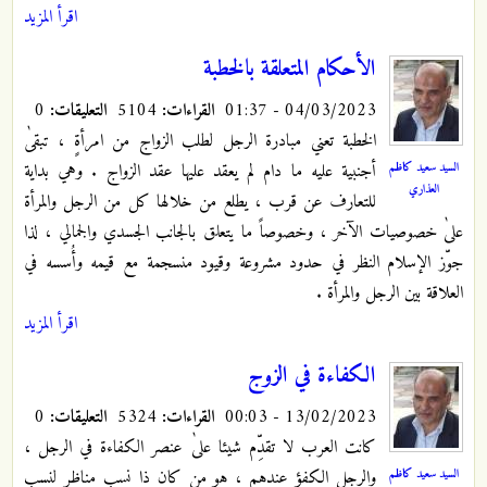
اقرأ المزيد
الأحكام المتعلقة بالخطبة
04/03/2023 - 01:37
القراءات:
5104
التعليقات:
0
الخطبة تعني مبادرة الرجل لطلب الزواج من امرأةٍ ، تبقىٰ
السيد سعيد كاظم
أجنبية عليه ما دام لم يعقد عليها عقد الزواج . وهي بداية
العذاري
للتعارف عن قرب ، يطلع من خلالها كل من الرجل والمرأة
علىٰ خصوصيات الآخر ، وخصوصاً ما يتعلق بالجانب الجسدي والجمالي ، لذا
جوّز الإسلام النظر في حدود مشروعة وقيود منسجمة مع قيمه وأُسسه في
العلاقة بين الرجل والمرأة .
اقرأ المزيد
الكفاءة في الزوج
13/02/2023 - 00:03
القراءات:
5324
التعليقات:
0
كانت العرب لا تقدِّم شيئا علىٰ عنصر الكفاءة في الرجل ،
السيد سعيد كاظم
والرجل الكفؤ عندهم ، هو من كان ذا نسبٍ مناظر لنسب