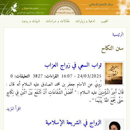
تجاوز إلى المحتوى الرئيسي
المجيب
ادعية و زيارات
مقالات و دراسات
شبهات و ردود
مركز
الرئيسية
الإشعاع
أنت هنا
سنن النكاح
الإسلامي
ثواب السعي في زواج العزاب
24/03/2025 - 16:07
القراءات:
3827
التعليقات:
0
رُوِيَ عن الامام جعفر بن محمد الصادق عليه السلام أنه قال :
قَالَ أَمِيرُ الْمُؤْمِنِينَ عليه السلام : "‏ أَفْضَلُ الشَّفَاعَاتِ أَنْ تَشْفَعَ بَيْنَ اثْنَيْنِ فِي نِكَاحٍ
حَتَّى يَجْمَعَ اللَّهُ بَيْنَهُمَا " .
اقرأ المزيد
الزواج في الشريعة الإسلامية