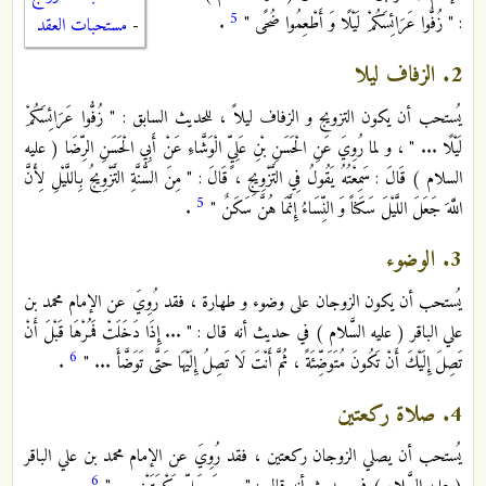
5
: " زُفُّوا عَرَائِسَكُمْ لَيْلًا وَ أَطْعِمُوا ضُحًى "
.
-
مستحبات العقد
2. الزفاف ليلا
يُستحب أن يكون التزويج و الزفاف ليلاً ، للحديث السابق : " زُفُّوا عَرَائِسَكُمْ
لَيْلًا ... " ، و لما رُوِيَ عَنِ الْحَسَنِ بْنِ عَلِيٍّ الْوَشَّاءِ عَنْ أَبِي الْحَسَنِ الرِّضَا ( عليه
السلام ) قَالَ : سَمِعْتُهُ يَقُولُ فِي التَّزْوِيجِ ، قَالَ : " مِنَ السُّنَّةِ التَّزْوِيجُ بِاللَّيْلِ لِأَنَّ
5
اللَّهَ جَعَلَ اللَّيْلَ سَكَناً وَ النِّسَاءُ إِنَّمَا هُنَّ سَكَنٌ "
.
3. الوضوء
يُستحب أن يكون الزوجان على وضوء و طهارة ، فقد رُوِيَ عن الإمام محمد بن
علي الباقر ( عليه السَّلام ) في حديث أنه قال : " ... إِذَا دَخَلَتْ فَمُرْهَا قَبْلَ أَنْ
6
تَصِلَ إِلَيْكَ أَنْ تَكُونَ مُتَوَضِّئَةً ، ثُمَّ أَنْتَ لَا تَصِلُ إِلَيْهَا حَتَّى تَوَضَّأَ ... "
.
4. صلاة ركعتين
يُستحب أن يصلي الزوجان ركعتين ، فقد رُوِيَ عن الإمام محمد بن علي الباقر
6