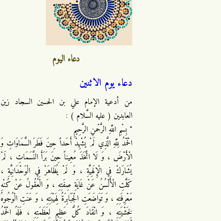
دعاء اليوم
دعاء يوم الاثنين
من أدعية الإمام علي بن الحسين السجاد زين
العابدين ( عليه السَّلام ) :
" بِسْمِ اللَّهِ الرَّحْمنِ الرَّحِيمِ
الْحَمْدُ لِلَّهِ الَّذِي لَمْ يُشْهِدْ أَحَداً حِينَ فَطَرَ السَّمَاوَاتِ وَ
الْأَرْضَ ، وَ لَا اتَّخَذَ مُعِيناً حِينَ بَرَأَ النَّسَمَاتِ ، لَمْ
يُشَارَكْ فِي الْإِلَهِيَّةِ ، وَ لَمْ يُظَاهَرْ فِي الْوَحْدَانِيَّةِ ،
كَلَّتِ الْأَلْسُنُ عَنْ غَايَةِ صِفَتِهِ ، وَ الْعُقُولُ عَنْ كُنْهِ
مَعْرِفَتِهِ ، وَ تَوَاضَعَتِ الْجَبَابِرَةُ لِهَيْبَتِهِ ، وَ عَنَتِ الْوُجُوهُ
لِخَشْيَتِهِ ، وَ انْقَادَ كُلُّ عَظِيمٍ لِعَظَمَتِهِ ، فَلَهُ الْحَمْدُ