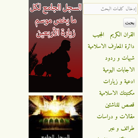
‏إدخال كلمات البحث ‏
القران الكريم
المجيب
دائرة المعارف الاسلامية
شبهات و ردود
الاجابات اليومية
ادعية و زيارات
مكتبتك الاسلامية
قصص للناشئين
مقالات و دراسات
طرائف و عبر