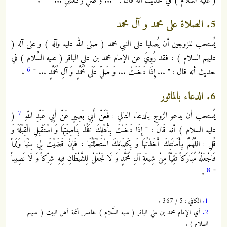
( عليه السَّلام ) في حديث أنه قال : " ... وَ صَلِّ رَكْعَتَيْنِ ... "
.
5. الصلاة على محمد و آل محمد
يُستحب للزوجين أن يُصليا على النبي محمد ( صلى الله عليه وآله ) و على آله (
عليهم السلام ) ، فقد رُوِيَ عن الإمام محمد بن علي الباقر ( عليه السَّلام ) في
6
حديث أنه قال : " ... إِذَا دَخَلَتْ ... وَ صَلِّ عَلَى مُحَمَّدٍ وَ آلِ مُحَمَّدٍ ... "
.
6. الدعاء بالماثور
7
يُستحب أن يدعو الزوج بالدعاء التالي : فَعَنْ أَبِي بَصِيرٍ عَنْ أَبِي عَبْدِ اللَّهِ
(
عليه السلام ) أنه قَالَ : " إِذَا دَخَلْتَ بِأَهْلِكَ فَخُذْ بِنَاصِيَتِهَا وَ اسْتَقْبِلِ الْقِبْلَةَ وَ
قُلِ : اللَّهُمَّ بِأَمَانَتِكَ أَخَذْتُهَا وَ بِكَلِمَاتِكَ اسْتَحْلَلْتُهَا ، فَإِنْ قَضَيْتَ لِي مِنْهَا وَلَداً
فَاجْعَلْهُ مُبَارَكاً تَقِيّاً مِنْ شِيعَةِ آلِ مُحَمَّدٍ وَ لَا تَجْعَلْ لِلشَّيْطَانِ فِيهِ شِرْكاً وَ لَا نَصِيباً
8
.
"
1.
الكافي : 5 / 367 .
2.
أي الإمام محمد بن علي الباقر ( عليه السَّلام ) خامس أئمة أهل البيت ( عليهم
السلام ) .