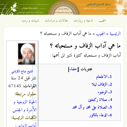
تجاوز إلى المحتوى الرئيسي
المجيب
ادعية و زيارات
مقالات و دراسات
شبهات و ردود
مركز
الرئيسية
»
المجيب
»
ما هي آداب الزفاف و مستحباته ؟
الإشعاع
أنت هنا
ما هي آداب الزفاف و مستحباته ؟
الإسلامي
آداب الزفاف و مستحباته كثيرة نشير الى أهمها :
محتويات
[
إخفاء
]
الشيخ صالح الكرباسي
1. الاطعام
نشر قبل 24 سنة
2. الزفاف ليلا
القراءات:
67145
3. الوضوء
حقول مرتبطة:
4. صلاة ركعتين
الحياة الزوجية و
5. الصلاة على محمد و آل محمد
الأسرة و الجنس
6. الدعاء بالماثور
الكلمات الرئيسية:
آداب الزواج
-