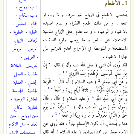
1. الاطعام
اداب الزواج
-
يُستحب الاطعام في الزواج بغير سرف و لا رياء او
اداب النكاح
-
سمعه ، و من ذلك اطعام الفقراء و عدم تحديده
الجماع
-
الجنس
-
بالاغنياء و الوجهاء ، و منه عدم جعل الزواج مناسبة
الخطبة
-
الخطوبة
-
للاستعلاء على الناس و ما يوجب وقوع الطبقات
الزفاف
-
الزواج
-
المستضعفة و المتوسطة في الإحراج لعدم قدرتهم على
العرس
-
العروس
مجاراة الاغنياء .
-
العريس
-
فقد رُوي أن النبي ( صلى الله عليه وآله ) قَالَ : " إِنَّ
العريسين
-
العلاقة
1
مِنْ سُنَنِ الْمُرْسَلِينَ الْإِطْعَامَ عِنْدَ التَّزْوِيجِ "
.
الجنسية
-
العمل
2
وَ عَنْ أَبِي جَعْفَرٍ
( عليه السلام ) أنه قَالَ : " الْوَلِيمَةُ
الجنسي
-
العملية
3
يَوْمٌ ، وَ يَوْمَانِ مَكْرُمَةٌ ، وَ ثَلَاثَةُ أَيَّامٍ رِيَاءٌ وَ سُمْعَةٌ "
.
الجنسية
-
المجامعة
-
4
وَ عَنْ أَبِي عَبْدِ اللَّهِ
( عليه السلام ) قَالَ : قَالَ
المعاشرة الزوجية
-
رَسُولُ اللَّهِ ( صلى الله عليه وآله ) : " الْوَلِيمَةُ أَوَّلَ يَوْمٍ
المقاربة
-
النكاح
-
3
حَقٌّ وَ الثَّانِيَ مَعْرُوفٌ وَ مَا زَادَ رِيَاءٌ وَ سُمْعَةٌ "
.
سنن الزواج
-
سنن
هذا و يُستحب أن يكون الإطعام نهاراً ، فقد رُوِي عن
العقد
-
سنن النكاح
الإمام جعفر بن محمد الصادق ( عليه السَّلام ) أنه قال
-
مستحبات الزواج