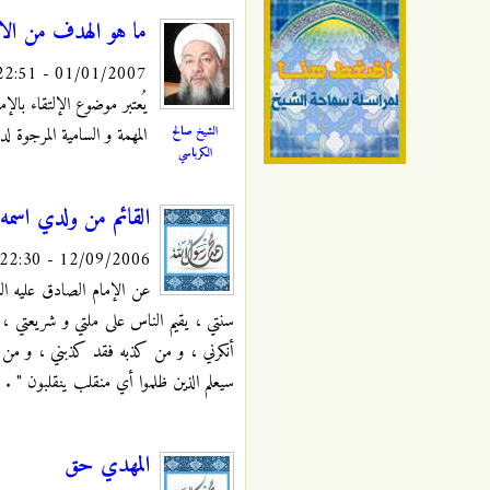
ما هو الهدف من الالت
01/01/2007 - 22:51
يُعتبر موضوع الإلتقاء بالإم
الشيخ صالح
المهمة و السامية المرجوة ل
الكرباسي
القائم من ولدي اسمه
12/09/2006 - 22:30
عن الإمام الصادق عليه الس
سنتي ، يقيم الناس على ملتي و شريعتي 
أنكرني ، و من كذبه فقد كذبني ، و من ص
سيعلم الذين ظلموا أي منقلب ينقلبون "
.
المهدي حق