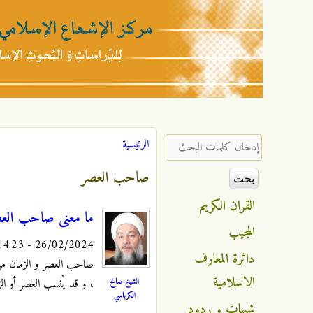
مركز
الإشعاع
‏إدخال كلمات البحث ‏
الرئيسية
أنت هنا
الإسلامي
صاحب العصر
القران الكريم
ما معنى صاحب العص
المجيب
26/02/2024 - 14:23
دائرة المعارف
صاحب العصر و الزمان من أ
الاسلامية
الشيخ صالح
، و قد يُنسب العصر أو 
الكرباسي
شبهات و ردود