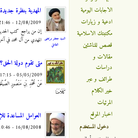
الاجابات اليومية
المهدية بنظرة جديدة
ادعية و زيارات
12/08/2009 - 21:46
إن من يراجع كتب الحديث 
مكتبتك الاسلامية
السيد جعفر مرتضى
المهدي من آل محمد في آخر 
قصص للناشئين
العاملي
مقالات و
متى تقوم دولة الحق؟
دراسات
05/05/2009 - 17:15
طرائف و عبر
عَنْ مُحَمَّدِ بْنِ مَنْصُورٍ الصَّيْق
خير الكلام
كَلَامَنَا
المرئيات
اخبار الموقع
العوامل المساعدة لل
دخول المستخدم
16/08/2008 - 10:46