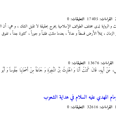
القراءات:
17405
التعليقات:
0
و الرواية لدى مختلف الطوائف الإسلامية يخرج بحقيقة لا تقبل الشك ، و هي: أن الأ
الزمان ، يملأ الأرض قسطاً و عدلاً ، بعدما ملئت ظلماً و جوراً ، كثيرة جداً ، تفوق 
القراءات:
13676
التعليقات:
0
َلِ، عَنْ أَبِيهِ، قَالَ: كُنْتُ أَنَا وَ الْحَارِثُ بْنُ الْمُغِيرَةِ وَ جَمَاعَةٌ مِنْ أَصْحَابِنَا جُلُوساً وَ أَبُو ع
إمام المهدي عليه السلام في هداية الشعوب
القراءات:
32616
التعليقات:
0