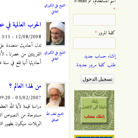
‏اسم المستخدم، أو e-mail
الشيخ علي الكوراني
*
العاملي
الحرب العالمية في ع
‏كلمة المرور ‏
*
12/08/2008 - 13:15
تدل أحاديث متعددة على وق
الشيخ علي الكوراني
القريبتين من عصرنا ، لأ
إنشاء حساب جديد
العاملي
أحاديثها أنها تقع في سنة 
طلب كلمة مرور جديدة
من لهذا العالم ؟
03/02/2007 - 09:20
دراسة قيمة لآية الله العظ
الشيخ لطف الله
مستوحاة من النصوص الاسل
الصافي
الويلات سيكون بظهور الام