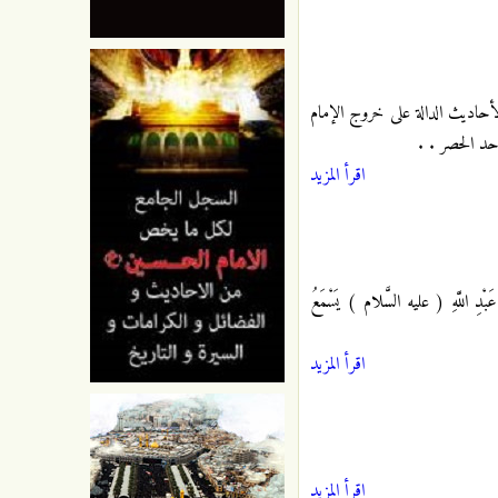
حاديث الدالة على خروج الإمام
حد الحصر . .
اقرأ المزيد
َبْدِ اللَّهِ
( عليه السَّلام ) يَسْمَعُ
اقرأ المزيد
اقرأ المزيد