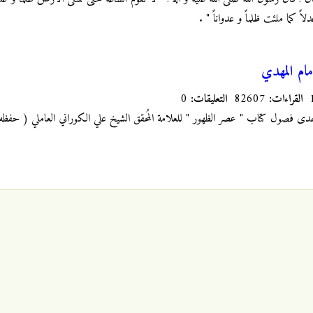
لاً كما ملئت ظلماً و عدواناً "
.
مام المهدي
القراءات:
82607
التعليقات:
0
دى فصول كتاب " عصر الظهور " للعلامة المُحقق الشيخ علي الكوراني العاملي ( حفظه ا