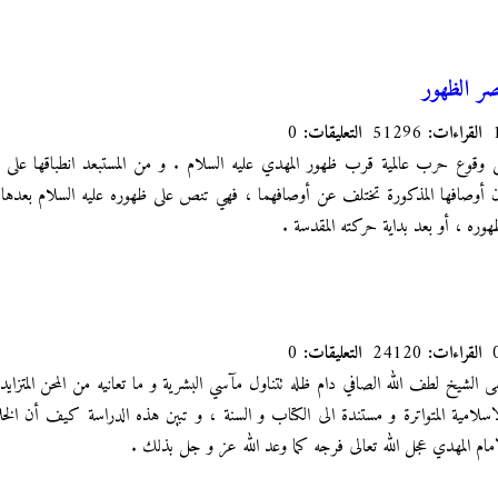
صر الظهور
القراءات:
51296
التعليقات:
0
وع حرب عالمية قرب ظهور المهدي عليه السلام . و من المستبعد انطباقها على الحربي
ن أوصافها المذكورة تختلف عن أوصافهما ، فهي تنص على ظهوره عليه السلام بعدها
ظهوره ، أو بعد بداية حركته المقدسة .
القراءات:
24120
التعليقات:
0
مى الشيخ لطف الله الصافي دام ظله تتناول مآسي البشرية و ما تعانيه من المحن المتزايد
امية المتواترة و مستندة الى الكتاب و السنة ، و تبين هذه الدراسة كيف أن الخ
ام المهدي عجل الله تعالى فرجه كما وعد الله عز و جل بذلك .