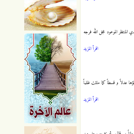
ي المنتظر الموعود عجل الله فرجه
اقرأ المزيد
 عدلاً و قسطاً كما ملئت ظلماً
اقرأ المزيد
واناً ، ـ قال ـ ثم يخرج رجل من