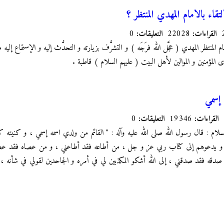
قاء بالامام المهدي المنتظر ؟
القراءات:
22028
التعليقات:
0
ام المنتظر المهدي ( عجَّل الله فرَجَه ) و التشرُّف بزيارته و التحدُّث إليه و الإستماع إ
دى المؤمنين و الموالين لأهل البيت ( عليهم السلام ) قاطبة .
 إسمي
القراءات:
19346
التعليقات:
0
لام : قال رسول الله صلى الله عليه وآله : " القائم من ولدي اسمه إسمي ، و كنيته كن
، و يدعوهم إلى كتاب ربي عز و جل ، من أطاعه فقد أطاعني ، و من عصاه فقد عصان
دقه فقد صدقني ، إلى الله أشكو المكذبين لي في أمره و الجاحدين لقولي في شأنه ، 