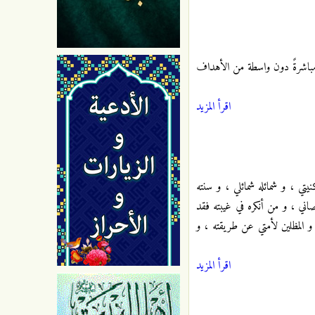
ليه مباشرةً دون واسطة من الأهداف
اقرأ المزيد
يتي ، و شمائله شمائلي ، و سنته
ي ، و من أنكره في غيبته فقد
و المظلين لأمتي عن طريقته ، و
اقرأ المزيد