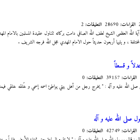
القراءات:
28690
التعليقات:
2
ية الله العظمى الشيخ لطف الله الصافي دامت بركاته تتناول عقيدة المسلمين بالامام المهد
ختلفة ، و يليها أربعون حديثاً حول الامام المهدي عجل الله فرجه الشريف .
اً و قسطاً
القراءات:
39157
التعليقات:
0
لى الله عليه و آله : " يخرج رجل من أهل بيتي يواطئ اسمه إسمي و خُلقه خلقي فيملؤها
ل صلى الله عليه و آله
القراءات:
42749
التعليقات:
0
: قال رسول الله صلى الله عليه و آله : " لا تقوم الساعة حتى تمتلئ الأرض ظلماً و عد