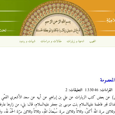
تجاوز إلى المحتوى الرئيسي
المجيب
ادعية و زيارات
مقالات و دراسات
شبهات و ردود
لمعصومة
القراءات:
133046
التعليقات:
2
) عن بعض كتب الزيارات عن علي بن إبراهيم عن أبيه عن سعد الأشعري القمّي عن
ك قبر فاطمة عليها‌السلام بنت موسى بن جعفر عليه‌السلام. قال: بلي، من زارها عارفاً بحق
ثين مرة: الله أكبَرُ، وثلاثاً وثلاثين مرة: سُبْحانَ اللهِ، وثلاثاً وثلاثين مرّة: الحَمْدُ لله، و