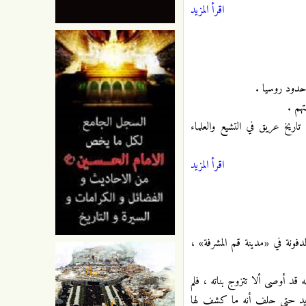
اقرأ المزيد
 حدود روسيا .
هم .
تاريخ عريق في التشيع والعلماء
اقرأ المزيد
دفونة في «مدينة قم المشرفة» ،
 قد أوصى ألا تتزوج بناته ، فلم
شديد حتى حلف أنه ما كشف لها