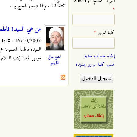
‏اسم المستخدم، أو e-mail
كنفاً قط ، وإنما تزوجها ليحج بها
.
*
من هي السيدة فاطمة
‏كلمة المرور ‏
*
19/10/2009 - 11:18
السيدة فاطمة المعصومة ه
إنشاء حساب جديد
الشيخ صالح
موسى الرضا (عليه السلام)،
الكرباسي
طلب كلمة مرور جديدة