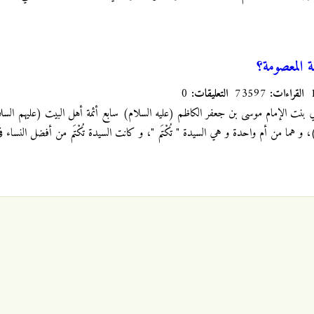
 المعصومة؟
القراءات:
73597
التعليقات:
0
ي بنت الإمام موسى بن جعفر الكاظم (عليه السلام) سابع أئمة أهل البيت (عليهم الس
 و هما من أم واحدة و هي السيدة " تُكْتَم "، و كانت السيدة تُكْتَم من أفضل النساء في