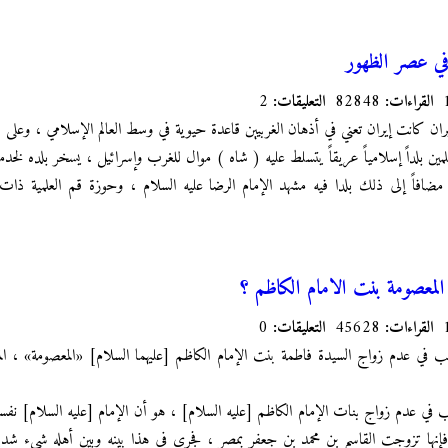
في عصر الظهور
القراءات:
82848
التعليقات:
2
يران كانت إيران تعني في أذهان الغربيين قاعدة حيوية في وسط العالم الإسلامي ، وعلى
مين بلداً إسلامياً عريقاً يتسلط عليه ( شاه ) موال للغرب وإسرائيل ، يسخر بلده لخدمت
ضافاً إلى ذلك بلدا فيه مشهد الإمام الرضا عليه السلام ، وحوزة قم العلمية ذات 
 المعصومة بنت الامام الكاظم ؟
القراءات:
45628
التعليقات:
0
ب في عدم زواج السيدة فاطمة بنت الإمام الكاظم [عليهما السلام] «المعصومة» ، الم
ب في عدم زواج بنات الإمام الكاظم [عليه السلام] ، هو أن الإمام [عليه السلام] نفسه
فإنها تزوجت القاسم بن محمد بن جعفر بمصر ، فجرى في هذا بينه وبين أهله شيء 