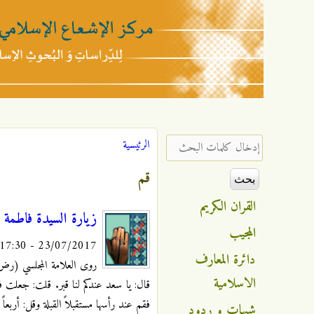
مركز
الإشعاع
‏إدخال كلمات البحث ‏
الرئيسية
أنت هنا
الإسلامي
قم
القران الكريم
زيارة السيدة فاطمة ا
المجيب
23/07/2017 - 17:30
دائرة المعارف
روى العلامة المجلسي (رض
الاسلامية
قال: يا سعد عندكم لنا قبر. قلت: جعلت فدا
فقم عند رأسها مستقبلاً القبلة وقل: أربعاً وثلا
شبهات و ردود