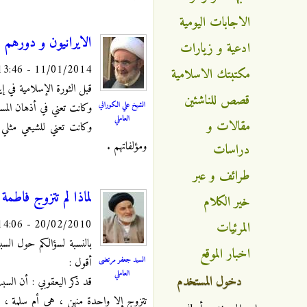
الاجابات اليومية
الايرانيون و دورهم 
ادعية و زيارات
11/01/2014 - 13:46
مكتبتك الاسلامية
قبل الثورة الإسلامية في إ
قصص للناشئين
الشيخ علي الكوراني
وكانت تعني في أذهان المسل
العاملي
مقالات و
وكانت تعني للشيعي مثلي م
ومؤلفاتهم .
دراسات
طرائف و عبر
لماذا لم تتزوج فاطمة
خير الكلام
20/02/2010 - 14:06
المرئيات
بالنسبة لسؤالكم حول السب
اخبار الموقع
السيد جعفر مرتضى
أقول :
العاملي
دخول المستخدم
قد ذكر اليعقوبي : أن السب
تتزوج إلا واحدة منهن ، هي أم سلمة ، 