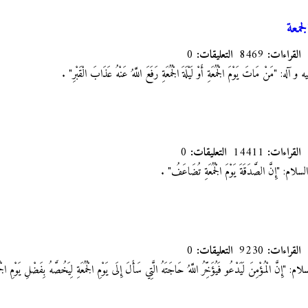
جمعة
القراءات:
8469
التعليقات:
0
ه:‏ "مَنْ مَاتَ يَوْمَ الْجُمُعَةِ أَوْ لَيْلَةَ الْجُمُعَةِ رَفَعَ اللَّهُ عَنْهُ عَذَابَ‏ الْقَبْرِ"
.
القراءات:
14411
التعليقات:
0
م: "إِنَّ الصَّدَقَةَ يَوْمَ‏ الْجُمُعَةِ تُضَاعَفُ"
.
القراءات:
9230
التعليقات:
0
الْمُؤْمِنَ لَيَدْعُو فَيُؤَخِّرُ اللَّهُ حَاجَتَهُ الَّتِي سَأَلَ إِلَى يَوْمِ‏ الْجُمُعَةِ لِيَخُصَّهُ بِفَضْلِ يَوْمِ‏ الْجُ