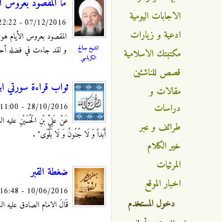
ما المقصود بعروس ال
الاجابات اليومية
07/12/2016 - 22:22
ادعية و زيارات
المقصود بعروس الأيام هو 
الشيخ صالح
و لقد جاءت في فضله أحاد
مكتبتك الاسلامية
الكرباسي
قصص للناشئين
ثواب قراءة سورتي ابر
مقالات و
28/10/2016 - 11:00
دراسات
عَنْ عَلِيِّ بْنِ الْحُسَيْنِ عليه ال
طرائف و عبر
أَبَداً وَ لَا جُنُونٌ وَ لَا بَلْوَى‏"
.
خير الكلام
المرئيات
ضغطة القبر
اخبار الموقع
10/06/2016 - 16:48
دخول المستخدم
قَالَ الامام الصادق عليه السلام: "مَ