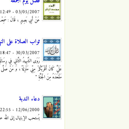
فضل يوم الجمعة
03/05/2007 - 12:49
عَنْ أَبِي بَصِيرٍ ، قَالَ : سَمِعْت
ثواب الصلاة على النب
30/03/2007 - 18:47
رَوَى الشَّهِيدُ الثَّانِي فِي رِسَال
عَلَيَّ كَانَ أَقْرَبَكُمْ مِنِّي مَنْزِلَةً ، وَ مَنْ صَلَّى ع
مَقْعَدَهُ مِنَ الْجَنَّةِ "
دعاء الندبة
12/06/2000 - 22:55
يُستحب الإبتهال إلى الله عز