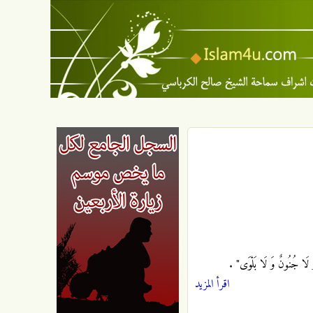
 وَ لَا جُنُونٌ وَ لَا بَلْوَى"‏
.
اقرأ المزيد