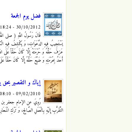
فضل يوم الجمعة
30/10/2012 - 18:24
قَالَ رَسُولُ اللَّهِ ( صلى الله عليه
يَسْتَجِيبُ فِيهِ الدَّعَوَاتِ، وَ يَكْشِفُ فِيهِ الْكُرُبَ
عَرَفَ حَقَّهُ وَ حُرْمَتَهُ إِلَّا كَانَ حَقّاً عَلَى اللَّ
أَحَدٌ بِحُرْمَتِهِ وَ ضَيَّعَ حَقَّهُ إِلَّا كَانَ حَقّاً عَلَى
إياك و التقصير بحق يو
09/02/2010 - 08:10
رُوِيَ عن الإمام جعفر بن محمد الصا
التَّقَرُّبِ إِلَيْهِ بِالْعَمَلِ الصَّالِحِ، وَ تَرْكِ الْمَح