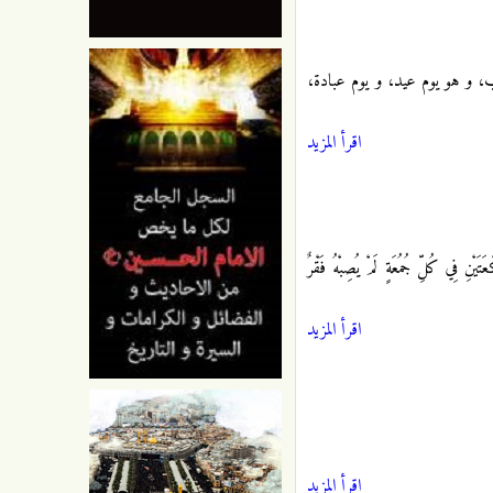
اب، و هو يوم عيد، و يوم عبادة،
اقرأ المزيد
َيْنِ فِي كُلِّ جُمُعَةٍ لَمْ يُصِبْهُ فَقْرٌ
اقرأ المزيد
اقرأ المزيد