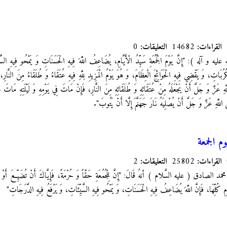
القراءات:
14682
التعليقات:
0
 و آله ): "إِنَّ يَوْمَ الْجُمُعَةِ سَيِّدُ الْأَيَّامِ، يُضَاعِفُ اللَّهَ فِيهِ الْحَسَنَاتِ وَ يَمْحُو فِيهِ السَّ
اتِ، وَ يَقْضِي فِيهِ الْحَوَائِجَ الْعِظَامَ، وَ هُوَ يَوْمُ الْمَزِيدِ لِلَّهِ فِيهِ عُتَقَاءُ وَ طُلَقَاءُ مِنَ النَّار
هِ عَزَّ وَ جَلَّ أَنْ يَجْعَلَهُ مِنْ عُتَقَائِهِ وَ طُلَقَائِهِ مِنَ النَّارِ، فَإِنْ مَاتَ فِي يَوْمِهِ وَ لَيْلَتِهِ مَات
 اللَّهِ عَزَّ وَ جَلَّ أَنْ يُصْلِيَهُ نَارَ جَهَنَّمَ إِلَّا أَنْ يَتُوبَ".
م الجمعة
القراءات:
25802
التعليقات:
2
دق ( عليه السَّلام ) أنهُ قَالَ: "إِنَّ لِلْجُمُعَةِ حَقّاً وَ حُرْمَةً، فَإِيَّاكَ أَنْ تُضَيِّعَ أَوْ تُقَصِّ
َارِمِ كُلِّهَا، فَإِنَّ اللَّهَ يُضَاعِفُ فِيهِ الْحَسَنَاتِ، وَ يَمْحُو فِيهِ السَّيِّئَاتِ، وَ يَرْفَعُ فِيهِ الدَّرَجَاتِ"