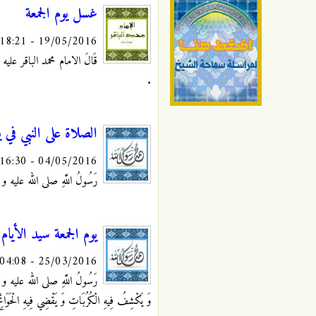
غسل يوم الجمعة
19/05/2016 - 18:21
قَالَ الامام محمد الباقر عليه السلام: 
.
الصلاة على النبي في يو
04/05/2016 - 16:30
رَسُولُ اللَّهِ صلى الله عليه و آله: "م
يوم الجمعة سيد الأيام
25/03/2016 - 04:08
رَسُولُ اللَّهِ صلى الله عليه و آله: "ي
وَ يَكْشِفُ فِيهِ الْكُرُبَاتِ وَ يَقْضِي فِيهِ الْحَوَائِجَ