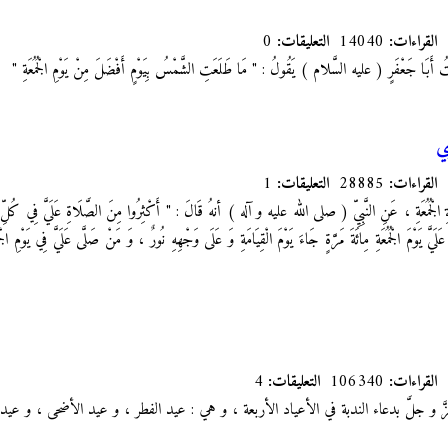
القراءات:
14040
التعليقات:
0
ُ أَبَا جَعْفَرٍ
( عليه السَّلام ) يَقُولُ : " مَا طَلَعَتِ الشَّمْسُ بِيَوْمٍ أَفْضَلَ مِنْ يَوْمِ الْجُمُعَةِ "
ي
القراءات:
28885
التعليقات:
1
َةِ الْجُمُعَةِ ، عَنِ النَّبِيِّ ( صلى الله عليه و آله ) أنهُ قَالَ : " أَكْثِرُوا مِنَ الصَّلَاةِ عَلَيَّ فِي كُلِّ 
َلَيَّ يَوْمَ الْجُمُعَةِ مِائَةَ مَرَّةٍ جَاءَ يَوْمَ الْقِيَامَةِ وَ عَلَى وَجْهِهِ نُورٌ ، وَ مَنْ صَلَّى عَلَيَّ فِي يَوْمِ ال
القراءات:
106340
التعليقات:
4
َّ و جلَّ بدعاء الندبة في الأعياد الأربعة ، و هي : عيد الفطر ، و عيد الأضحى ، و عيد ا