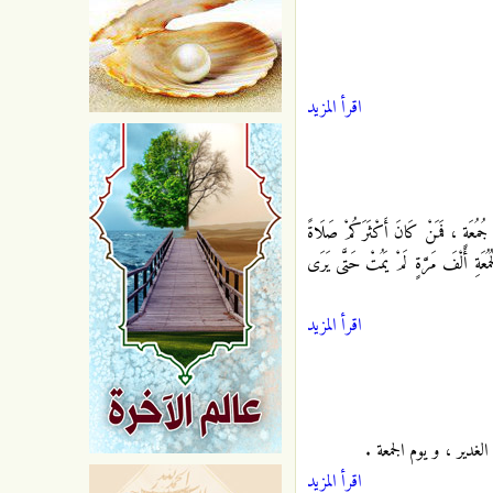
اقرأ المزيد
جُمُعَةٍ ، فَمَنْ كَانَ أَكْثَرَكُمْ صَلَاةً
ْجُمُعَةِ أَلْفَ مَرَّةٍ لَمْ يَمُتْ حَتَّى يَرَى
اقرأ المزيد
لغدير ، و يوم الجمعة .
اقرأ المزيد