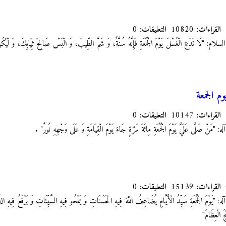
القراءات:
10820
التعليقات:
0
"لَا تَدَعِ الْغُسْلَ يَوْمَ‏ الْجُمُعَةِ فَإِنَّهُ سُنَّةٌ، وَ شَمَّ الطِّيبَ، وَ الْبَسْ صَالِحَ ثِيَابِكَ، وَ لْيَكُن
م الجمعة
القراءات:
10147
التعليقات:
0
َنْ صَلَّى عَلَيَّ يَوْمَ الْجُمُعَةِ مِائَةَ مَرَّةٍ جَاءَ يَوْمَ الْقِيَامَةِ وَ عَلَى وَجْهِهِ نُورٌ"
.
القراءات:
15139
التعليقات:
0
َوْمَ‏ الْجُمُعَةِ سَيِّدُ الْأَيَّامِ يُضَاعِفُ اللَّهَ فِيهِ الْحَسَنَاتِ وَ يَمْحُو فِيهِ السَّيِّئَاتِ وَ يَرْفَعُ فِيهِ
 الْعِظَامَ"