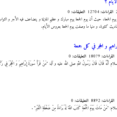
ايام ؟
القراءات:
12704
التعليقات:
0
يوم الجمعة، حيث أن يوم الجمعة يوم مبارك و عظيم المنزلة و يتضاعف فيه الأجر و الثو
يث كثيرة، و منها ما وصفت يوم الجمعة بعروس الأيام.
اهيم و الحجر في كل جمعة
القراءات:
18079
التعليقات:
0
سلام أنَّهُ قَالَ: قَالَ رَسُولُ اللَّهِ صلى الله عليه و آله: "مَنْ قَرَأَ سُورَةَ إِبْرَاهِيمَ وَ الْحِجْرَ فِي رَكْعَت
القراءات:
8892
التعليقات:
0
نْ مَاتَ يَوْمَ‏ الْجُمُعَةِ كَتَبَ اللَّهُ لَهُ بَرَاءَةً مِنْ ضَغْطَةِ الْقَبْرِ"
.