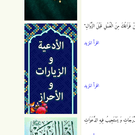
ْ فَرَاغُكَ مِنَ الْغُسْلِ قَبْلَ الزَّوَالِ"
اقرأ المزيد
اقرأ المزيد
 الدَّرَجَاتِ وَ يَسْتَجِيبُ فِيهِ الدَّعَوَاتِ