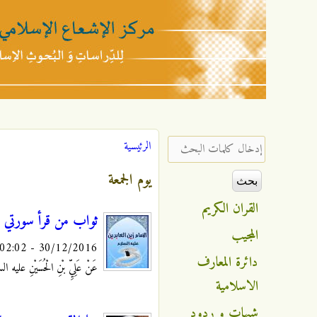
مركز
الإشعاع
‏إدخال كلمات البحث ‏
الرئيسية
أنت هنا
الإسلامي
يوم الجمعة
القران الكريم
ثواب من قرأ سورتي ابر
المجيب
30/12/2016 - 02:02
دائرة المعارف
عَنْ عَلِيِّ بْنِ الْحُسَيْنِ عليه السلا
الاسلامية
شبهات و ردود