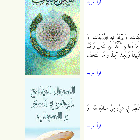
اقرأ المزيد
يِّئَاتِ، وَ يَرْفَعُ فِيهِ الدَّرَجَاتِ، وَ
ِ، مَا دَعَا بِهِ أَحَدٌ مِنَ النَّاسِ وَ قَدْ
َ شَهِيداً وَ بُعِثَ آمِناً، وَ مَا اسْتَخَفَّ
اقرأ المزيد
رَ فِي شَيْ‏ءٍ مِنْ عِبَادَةِ اللَّهِ، وَ
اقرأ المزيد