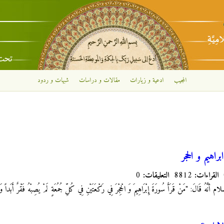
تجاوز إلى المحتوى الرئيسي
المجيب
ادعية و زيارات
مقالات و دراسات
شبهات و ردود
اهيم و الحجر
القراءات:
8812
التعليقات:
0
م أنَّهُ قَالَ: "مَنْ قَرَأَ سُورَةَ إِبْرَاهِيمَ وَ الْحِجْرَ فِي رَكْعَتَيْنِ فِي كُلِّ جُمُعَةٍ لَمْ يُصِبْهُ فَقْرٌ أَبَداً