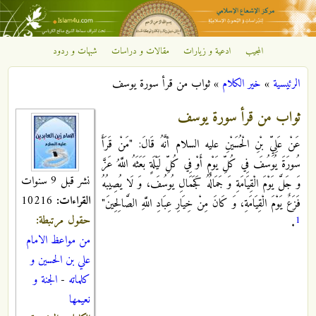
تجاوز إلى المحتوى الرئيسي
المجيب
ادعية و زيارات
مقالات و دراسات
شبهات و ردود
مركز
الرئيسية
»
خير الكلام
»
ثواب من قرأ سورة يوسف
الإشعاع
أنت هنا
ثواب من قرأ سورة يوسف
الإسلامي
عَنْ عَلِيِّ بْنِ الْحُسَيْنِ عليه السلام أنَّهُ قَالَ: "مَنْ قَرَأَ
سُورَةَ يُوسُفَ فِي كُلِّ يَوْمٍ أَوْ فِي كُلِّ لَيْلَةٍ بَعَثَهُ اللَّهُ عَزَّ
نشر قبل 9 سنوات
وَ جَلَّ يَوْمَ الْقِيَامَةِ وَ جَمَالُهُ كَجَمَالِ يُوسُفَ، وَ لَا يُصِيبُهُ
القراءات:
10216
فَزَعٌ يَوْمَ الْقِيَامَةِ، وَ كَانَ مِنْ خِيَارِ عِبَادِ اللَّهِ الصَّالِحِينَ"‏
حقول مرتبطة:
1
.
من مواعظ الامام
علي بن الحسين و
كلماته
-
الجنة و
نعيمها