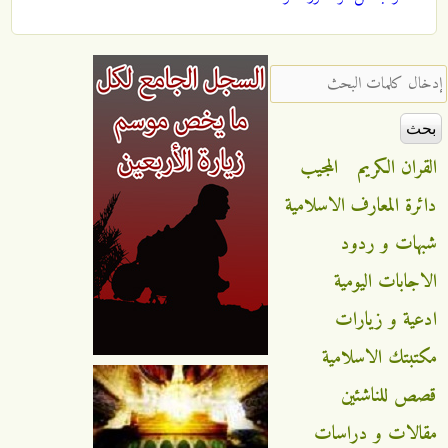
‏إدخال كلمات البحث ‏
القران الكريم
المجيب
دائرة المعارف الاسلامية
شبهات و ردود
الاجابات اليومية
ادعية و زيارات
مكتبتك الاسلامية
قصص للناشئين
مقالات و دراسات