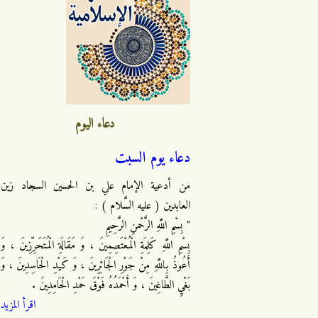
دعاء اليوم
دعاء يوم السبت
من أدعية الإمام علي بن الحسين السجاد زين
العابدين ( عليه السَّلام ) :
" بِسْمِ اللَّهِ الرَّحْمنِ الرَّحِيمِ
بِسْمِ اللَّهِ كَلِمَةِ الْمُعْتَصِمِينَ ، وَ مَقَالَةِ الْمُتَحَرِّزِينَ ، وَ
أَعُوذُ بِاللَّهِ مِنْ جَوْرِ الْجَائِرِينَ ، وَ كَيْدِ الْحَاسِدِينَ ، وَ
بَغْيِ الطَّاغِينَ ، وَ أَحْمَدُهُ فَوْقَ حَمْدِ الْحَامِدِينَ .
اقرأ المزيد