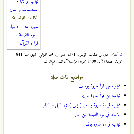
ثواب قرائتها
-
المستحبات و السنن
الكلمات الرئيسية:
سورة طه
-
الانبياء
-
يوم القيامة
-
قراءة القرآن
1.
أعلام الدين في صفات المؤمنين: 371، لحسن بن محمد الديلمي المتوفى سنة 841
هجرية، الطبعة الأولى 1408 هجرية، مؤسسة آل البيت قم/ايران.
مواضيع ذات صلة
ثواب من قرأ سورة يوسف
ثواب من قرأ سورة مريم
ثواب قراءة سورة ياسين ( يس ) في الليل و النهار
الامان في يوم القيامة من النار
ثواب قراءة سورة يونس