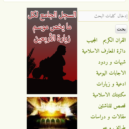
‏إدخال كلمات البحث ‏
القران الكريم
المجيب
دائرة المعارف الاسلامية
شبهات و ردود
الاجابات اليومية
ادعية و زيارات
مكتبتك الاسلامية
قصص للناشئين
مقالات و دراسات
طرائف و عبر