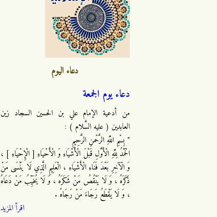
دعاء اليوم
دعاء يوم الجمعة
من أدعية الإمام علي بن الحسين السجاد زين
العابدين ( عليه السَّلام ) :
" بِسْمِ اللَّهِ الرَّحْمنِ الرَّحِيمِ
الْحَمْدُ لِلَّهِ الْأَوَّلِ قَبْلَ الْأَشْيَاءِ وَ الْأَحْيَاءِ [ الْإِحْيَاءِ ] ،
وَ الْآخِرِ بَعْدَ فَنَاءِ الْأَشْيَاءِ ، الْعَلِيمِ الَّذِي لَا يَنْسَى مَنْ
ذَكَرَهُ ، وَ لَا يَنْقُصُ مَنْ شَكَرَهُ ، وَ لَا يُخَيِّبُ مَنْ دَعَاهُ
، وَ لَا يَقْطَعُ رَجَاءَ مَنْ رَجَاهُ .
اقرأ المزيد