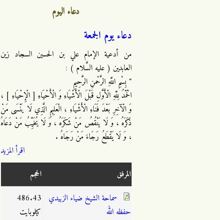
دعاء اليوم
دعاء يوم الجمعة
من أدعية الإمام علي بن الحسين السجاد زين
العابدين ( عليه السَّلام ) :
" بِسْمِ اللَّهِ الرَّحْمنِ الرَّحِيمِ
الْحَمْدُ لِلَّهِ الْأَوَّلِ قَبْلَ الْأَشْيَاءِ وَ الْأَحْيَاءِ [ الْإِحْيَاءِ ] ،
وَ الْآخِرِ بَعْدَ فَنَاءِ الْأَشْيَاءِ ، الْعَلِيمِ الَّذِي لَا يَنْسَى مَنْ
ذَكَرَهُ ، وَ لَا يَنْقُصُ مَنْ شَكَرَهُ ، وَ لَا يُخَيِّبُ مَنْ دَعَاهُ
، وَ لَا يَقْطَعُ رَجَاءَ مَنْ رَجَاهُ .
اقرأ المزيد
المرفق
الحجم
سماحة الشيخ ضياء الزبيدي
486.43
حفظه الله
كيلوبايت