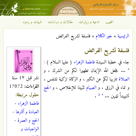
تجاوز إلى المحتوى الرئيسي
المجيب
ادعية و زيارات
مقالات و دراسات
شبهات و ردود
مركز
الرئيسية
»
خير الكلام
»
فلسفة تشريع الفرائض
الإشعاع
أنت هنا
فلسفة تشريع الفرائض
الإسلامي
جاء في خطبة السيدة
فاطمة الزهراء
( عليها السلام ) :
" ... فجعل اللّه الإيمان تطهيرا لكم من الشرك ، و
نشر قبل 19 سنة
الصلاة
تنزيها لكم عن الكبر ، و الزكاة تزكية للنفس ،
القراءات:
17072
و نماء في الرزق ، و
الصيام
تثبيتا للإخلاص ، و
الحج
حقول مرتبطة:
1
تشييداً للدين ... "
.
فاطمة الزهراء
-
العبادة و آثارها
-
الحج و العمرة
-
الواجبات و