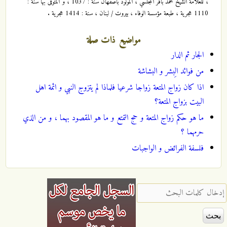
، للعلامة الشيخ محمد باقر المجلسي ، المولود باصفهان سنة : 1037 ، و المتوفى بها سنة :
1110 هجرية ، طبعة مؤسسة الوفاء ، بيروت / لبنان ، سنة : 1414 هجرية .
مواضيع ذات صلة
الجار ثم الدار
من فوائد الِبشر و البشاشة
اذا كان زواج المتعة زواجا شرعيا فلماذا لم يتزوج النبي و ائمة اهل
البيت بزواج المتعة؟
ما هو حكم زواج المتعة و حج التمتع و ما هو المقصود بهما ، و من الذي
حرمهما ؟
فلسفة الفرائض و الواجبات
‏إدخال كلمات البحث ‏