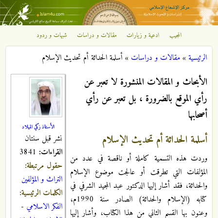
تجاوز إلى المحتوى الرئيسي
المجيب
ادعية و زيارات
مقالات و دراسات
شبهات و ردود
مركز
الرئيسية
»
مقالات و دراسات
»
أسلمة الحداثة أم تحديث الإسلام
الإشعاع
أنت هنا
الأبحاث و المقالات المنشورة لا تعبر عن
الإسلامي
رأي الموقع بالضرورة ، بل تعبر عن رأي
أصحابها
الأستاذ زكي الميلاد
أسلمة الحداثة أم تحديث الإسلام
نشر قبل سنتان
القراءات:
3841
وردت هذه التسمية كاملة أو ناقصة في عدد من
حقول مرتبطة:
المؤلفات التي تطرقت أو عالجت موضوع الإسلام
التراث و المؤلفين
والحداثة، فقد أشار إليها الدكتور عبد المجيد الشرفي في
الكلمات الرئيسية:
كتابه (الإسلام والحداثة) الصادر سنة 1990م،
الفكر الاسلامي
-
وعنون بها القسم الثاني من هذا الكتاب، وأشار إليها