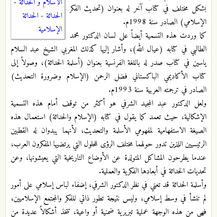
الاسلام و الحداثة
-
بشكل مختلف في كتاب آخر له بعنوان (تحديث الفكر
الحداثة
-
الحداثة
الإسلامي) الصادر سنة 1998م.
الإسلامية
كما وردت هذه التسمية أيضاً على لسان الدكتور محمد
الطالبي في كتابه (عيال الله)، وأشار إليها كذلك المغربي الشيخ عبد السلام
ياسين في كتاب صدر له باللغة الفرنسية بعنوان (أسلمة الحداثة)، وصولاً إلى
كتاب الأكاديمي الباكستاني فضل الرحمن (الإسلام وضرورة التحديث)
الصادر في ترجمته العربية سنة 1993م.
ولعل الدكتور عبد المجيد الشرفي هو أكثر من توقف أمام هذه التسمية
الإشكالية، حيث تعمد كما يقول في كتابه (الإسلام والحداثة) استعمال هذه
الصيغة الاستفهامية لمفهومي الأسلمة والتحديث، لأنهما يبدوان له القطبين
الرئيسيين اللذين تدور حولهما مختلف الرؤى للحلول التي يرتضيها المفكرون العرب،
عندما يطرحون المشاكل المتولدة عن الأوضاع التاريخية التي يعيشونها، وعن
تحديات الحداثة في أبعادها الفكرية والعملية.
وأسلمة الحداثة قد تعني في نظر الدكتور الشرفي، إضفاء لباس إسلامي على أمور
لم تنشأ في وسط إسلامي، وليس نتيجة تطور ذاتي للفكر والمجتمع الإسلاميين،
فهي من هذه الوجهة عملية تبريرية ضمنية أو واعية، تتخذ أشكالاً عديدة من