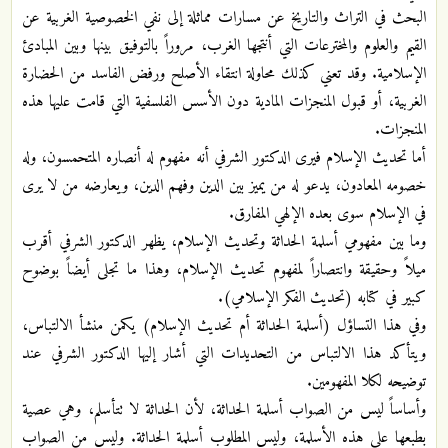
البحث في التراث والتاريخ عن مسارات مماثلة إلى نفي الخصوصية الغربية عن
القيم والعلوم والمخترعات التي أنتجها الغرب، مروراً بالتوفيق بينها وبين المبادئ
الإسلامية. وقد تعني كذلك محاولة انتقاء الأصلح ورفض الفاسد من الحضارة
الغربية، أو قبول المنجزات المادية دون الأسس الفلسفية التي قامت عليها هذه
المنجزات.
أما تحديث الإسلام فيرى الدكتور الشرفي أنه مفهوم له أنصاره المتحمسون، وله
خصومه المعادون، يدعو له من يميز بين الدين وفهم الدين، ويعارضه من لا يرى
في الإسلام سوى بعده الإلهي المفارق.
وما بين مفهومي أسلمة الحداثة وتحديث الإسلام، يظهر الدكتور الشرفي أقرب
ميلاً وحقيقة وانتصاراً لمفهوم تحديث الإسلام، وهذا ما تجلى أيضاً بوضوح
كبير في كتابه (تحديث الفكر الإسلامي).
وفي هذا التساؤل (أسلمة الحداثة أم تحديث الإسلام) يكمن منشأ الالتباس،
ويتأكد هذا الالتباس من التحديدات التي أشار إليها الدكتور الشرفي عند
توضيحه لكلا المفهومين.
وأساساً ليس من الصواب أسلمة الحداثة، لأن الحداثة لا تتأسلم، وهي عصية
بطبعها على هذه الأسلمة، وليس المطلوب أسلمة الحداثة. وليس من الصواب