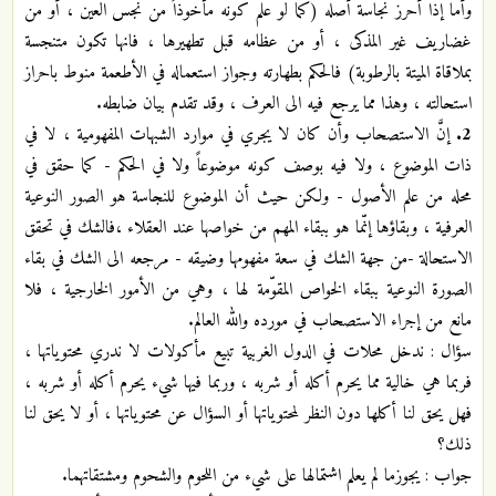
وأما إذا أَحرز نجاسة أصله (كما لو علم كونه مأخوذاً من نجس العين ، أو من
غضاريف غير المذكى ، أو من عظامه قبل تطهيرها ، فانها تكون متنجسة
بملاقاة الميتة بالرطوبة) فالحكم بطهارته وجواز استعماله في الأطعمة منوط باحراز
استحالته ، وهذا مما يرجع فيه الى العرف ، وقد تقدم بيان ضابطه.
2.
إنَّ الاستصحاب وأن كان لا يجري في موارد الشبهات المفهومية ، لا في
ذات الموضوع ، ولا فيه بوصف كونه موضوعاً ولا في الحكم - كما حقق في
محله من علم الأصول - ولكن حيث أن الموضوع للنجاسة هو الصور النوعية
العرفية ، وبقاؤها إنّما هو ببقاء المهم من خواصها عند العقلاء ،فالشك في تحقق
الاستحالة -من جهة الشك في سعة مفهومها وضيقه - مرجعه الى الشك في بقاء
الصورة النوعية ببقاء الخواص المقوّمة لها ، وهي من الأمور الخارجية ، فلا
مانع من إجراء الاستصحاب في مورده والله العالم.
سؤال : ندخل محلات في الدول الغربية تبيع مأكولات لا ندري محتوياتها ،
فربما هي خالية مما يحرم أكله أو شربه ، وربما فيها شيء يحرم أكله أو شربه ،
فهل يحق لنا أكلها دون النظر لمحتوياتها أو السؤال عن محتوياتها ، أو لا يحق لنا
ذلك؟
جواب : يجوزما لم يعلم اشتمالها على شيء من اللحوم والشحوم ومشتقاتهما.