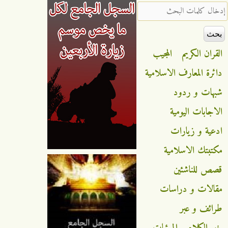
‏إدخال كلمات البحث ‏
القران الكريم
المجيب
دائرة المعارف الاسلامية
شبهات و ردود
الاجابات اليومية
ادعية و زيارات
مكتبتك الاسلامية
قصص للناشئين
مقالات و دراسات
طرائف و عبر