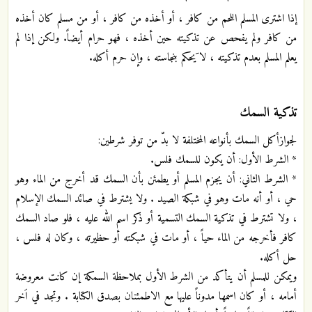
إذا اشترى المسلم اللحم من كافر ، أو أخذه من كافر ، أو من مسلم كان أخذه
من كافر ولم يفحص عن تذكيته حين أخذه ، فهو حرام أيضاً. ولكن إذا لم
يعلم المسلم بعدم تذكيته ، لا َيحكم بنجاسته ، وإن حرم أكله.
تذكية السمك
لجوازأكل السمك بأنواعه المختلفة لا بدّ من توفر شرطين:
* الشرط الأول: أن يكون للسمك فلس.
* الشرط الثاني: أن يجزم المسلم أو يطمئن بأن السمك قد أخرج من الماء وهو
حي ، أو أنه مات وهو في شبكة الصيد . ولا يشترط في صائد السمك الإسلام
، ولا تشترط في تذكية السمك التسمية أو ذكر اسم الله عليه ، فلو صاد السمك
كافر فأخرجه من الماء حياً ، أو مات في شبكته أو حظيرته ، وكان له فلس ،
حل أكله.
ويمكن للمسلم أن يتأكد من الشرط الأول بملاحظة السمكة إن كانت معروضة
أمامه ، أو كان اسمها مدوناً عليها مع الاطمئنان بصدق الكتابة . وتجد في اَخر