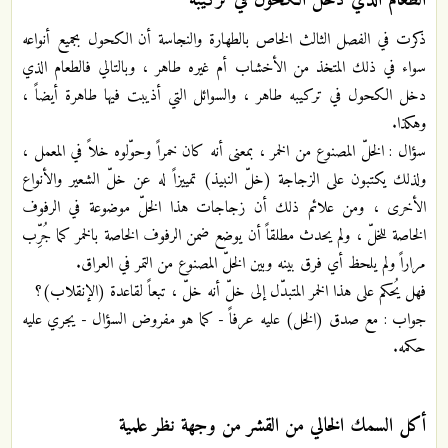
ذكرت في الفصل الثالث الخاص بالطهارة والنجاسة أن الكحول بجميع أنواعه
سواء في ذلك المتخذ من الأخشاب أم غيره طاهر ، وبالتالي فالطعام الذي
دخل الكحول في تركيبه طاهر ، والسوائل التي أذيبت فيها طاهرة أيضاً ،
وهكذا.
سؤال : الخلّ المصنوع من الخمر ، بمعنى أنه كان خمراً وحوّلوه خلاً في المعمل ،
ولذلك يكتبون على الزجاجة (خلّ النبيذ) تمييزاً له عن خلّ الشعير والأنواع
الأخرى ، ومن علائم ذلك أن زجاجات هذا الخلّ موضوعة في الرفوف
الخاصة للخلّ ، ولم يحدث مطلقاً أن يوضع ضمن الرفوف الخاصة بالخمر كما جُرِّب
مراراً ولم يلحظ أي فرق بينه وبين الخلّ المصنوع من التمر في العراق.
فهل يُحكم على هذا الخمر المتبدّل إلى خلّ أنه خلّ ، تبعاً لقاعدة (الإنقلاب)؟
جواب : مع صدق (الخل) عليه عرفاً - كما هو مفروض السؤال - يجري عليه
حكمه.
أكل السمك الخالي من القشر من وجهة نظر علمية