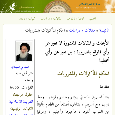
تجاوز إلى المحتوى الرئيسي
المجيب
ادعية و زيارات
مقالات و دراسات
شبهات و ردود
مركز
الرئيسية
»
مقالات و دراسات
»
احكام المأكولات والمشروبات
الإشعاع
أنت هنا
الأبحاث و المقالات المنشورة لا تعبر عن
الإسلامي
رأي الموقع بالضرورة ، بل تعبر عن رأي
أصحابها
السيد علي السيستاني
احكام المأكولات والمشروبات
نشر قبل سنة
واحدة
مقدمة
القراءات:
6655
حقول مرتبطة:
ينشأ المسلمون عادة في بيوتهم ومدنهم وقراهم ، وسط
الشريعة الاسلامية
ذويهم ومع أسرهم ، يتناولون أصنافأ من الطعام وألواناً
الكلمات الرئيسية:
من الشراب ألفوها ، فأحبوها وأحبتهم ، وعرفوا