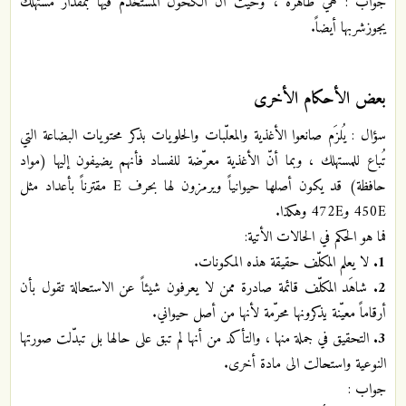
جواب : هي طاهرة ، وحيث أن الكحول المستخدم فيها بمقدار مستهلك
يجوزشربها أيضاً.
بعض الأحكام الأخرى
سؤال : يُلزَم صانعوا الأغذية والمعلّبات والحلويات بذكر محتويات البضاعة التي
تُباع للمستهلك ، وبما أنّ الأغذية معرّضة للفساد فأنهم يضيفون إليها (مواد
حافظة) قد يكون أصلها حيوانياً ويرمزون لها بحرف E مقترناً بأعداد مثل
450E و472E وهكذا.
فما هو الحكم في الحالات الأتية:
1.
لا يعلم المكلّف حقيقة هذه المكونات.
2.
شاهَد المكلّف قائمة صادرة ممن لا يعرفون شيئاً عن الاستحالة تقول بأن
أرقاماً معيّنة يذكرونها محرّمة لأنها من أصل حيواني.
3.
التحقيق في جملة منها ، والتأكد من أنها لم تبق على حالها بل تبدّلت صورتها
النوعية واستحالت الى مادة أخرى.
جواب :