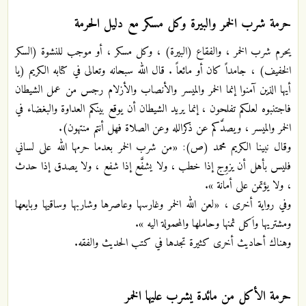
حرمة شرب الخمر والبيرة وكل مسكر مع دليل الحرمة
يحرم شرب الخمر ، والفقاع (البيرة) ، وكل مسكر ، أو موجب للنشوة (السكر
الخفيف) ، جامداً كان أو مائعاً . قال الله سبحانه وتعالى في كتابه الكريم (يا
أيها الذين آمنوا إنما الخمر والميسر والأنصاب والأزلام رجس من عمل الشيطان
فاجتنبوه لعلكم تفلحون ، إنما يريد الشيطان أن يوقع بينكم العداوة والبغضاء في
الخمر والميسر ، ويصدَّكم عن ذكرالله وعن الصلاة فهل أنتم منتهون).
وقال نبينا الكريم محمد (ص): «من شرب الخمر بعدما حرمها الله على لساني
فليس بأهل أن يزوِج إذا خطب ، ولا يشفَّع إذا شفع ، ولا يصدق إذا حدث
، ولا يؤتمن على أمانة ».
وفي رواية أخرى ، «لعن الله الخمر وغارسها وعاصرها وشاربها وساقيها وبايعها
ومشتريها واَكل ثمنها وحاملها والمحمولة اليه ».
وهناك أحاديث أخرى كثيرة تجدها في كتب الحديث والفقه.
حرمة الأكل من مائدة يشرب عليها الخمر