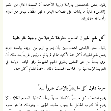
يقول بعض المتخصصين بدراسة وتربية الأسماك: أن السمك الخالي من القشر
(الفلس) غالباً ما يقتات على فضلات البحر ، فهو منظّف للبحر من أدرانه
وأوساخه وقاذوراته.
أكل لحم الحيوان المذبوح بطريقة شرعية من وجهة نظر علمية
يقول بعض الباحثين المتخصصين: بأن إخراج الدم من الذبيحة بواسطة الذبح
يجعل لحم الحيوان أكثر صحة لآكليه مما لو لم يذبح ، وليس غريباً بعد ذلك أن
ترى بعضاً من غير المسلمين يشتري اللحوم المذبوحة وفق قواعد الذباحة في
الشريعة الإسلامية من المحلات المخصصة لذلك ، ضماناً لطعام أكثر صحة.
حرمة تناول كل ما يضرّ بالإنسان ضرراً بليغاً
يحرم استعمال كل ما يضرُّ بالانسان ضرراً بليغاً ، كتناول السموم القاتلة ، كما
يحرم أن تشرب الحامل ما يوجب سقوط الجنين ، وغيرذلك مما هو معلوم