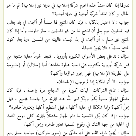
تناولها إذا كان منشأ هذه اللحوم شركة إسلامية في دولة غير إسلامية؟ ثم ما هو
الحال لو كان المنشأ شركة أجنبية في دولة أجنبية؟
جواب : لا اعتبار بالكتابة ، فإن كان المنتج لها مسلماً أو أنتجت في بلد يغلب
فيه المسلمون ،ولم يعلم أن المنتج لها من غير المسلمين ، جاز تناولها. وأما إذا كان
المنتج غير مسلم ، أو أنتجت في بلد ليست غالبيته من المسلمين ،ولم يعلم كون
المنتج مسلماً ، فلا يجوز تناولها.
سؤال : ندخل بعض الأسواق الكبيرة بأوروبا ، فنجد لحوماً معلبة منتجة من
قبل شركة أوروبية مكتوب على العلبة عبارة مفادها: أنها (حلال) أو (مذبوحة
على الطريقة الإسلامية) فهل يجوز شراؤها وأكلها؟
جواب : لا أثر للكتابة إذا لم توجب الإطمئنان.
سؤال : تذبح الشركات كميات كبيرة من الدجاج مرة واحدة ، فإذا كان
مشغّل الجهاز مسلماً يكبّر ويذكر اسم الله عند الذبح مرة واحدة للجميع ، فهل
يحلّ أكلها؟ وإذا شككنا في حلية أكلها ، فهل نستطيع أكلها ونعتبرها طاهرة؟
جواب : إذا كان يكرر التسمية ما دام الجهاز مشتغلاً بالذبح كفى ،ومع الشك
في الحلية من جهة الشك في وقوع التسمية تعتبر طاهرة ويحل أكلها.
سؤال : أيجوز شراء اللحم على أنه مذكى من (سوبر ماركت) صاحبه مسلم يبيع