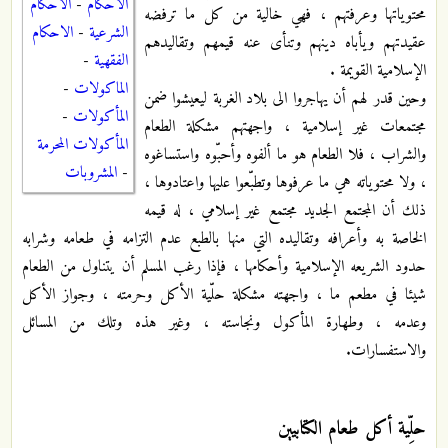
الاحكام
-
الاحكام
محتوياتها وعرفتهم ، فهي خالية من كل ما ترفضه
الشرعية
-
الاحكام
عقيدتهم ويأباه دينهم وتنأى عنه قيمهم وتقاليدهم
الفقهية
-
الإسلامية القويمة .
الماكولات
-
وحين قدر لهم أن يهاجروا الى بلاد الغربة ليعيشوا ضمن
المأكولات
-
مجتمعات غير إسلامية ، واجهتهم مشكلة الطعام
المأكولات المحرمة
والشراب ، فلا الطعام هو ما ألفوه وأحبّوه واستساغوه
-
المشروبات
، ولا محتوياته هي ما عرفوها وتطبّعوا عليها واعتادوها ،
ذلك أن المجتمع الجديد مجتمع غير إسلامي ، له قيمه
الخاصة به وأعرافه وتقاليده التي منها بالطبع عدم التزامه في طعامه وشرابه
حدود الشريعه الإسلامية وأحكامها ، فإذا رغب المسلم أن يتناول من الطعام
شيئا في مطعم ما ، واجهته مشكلة حلّية الأكل وحرمته ، وجواز الأكل
وعدمه ، وطهارة المأكول ونجاسته ، وغير هذه وتلك من المسائل
والاستفسارات.
حلِّية أكل طعام الكتابيين