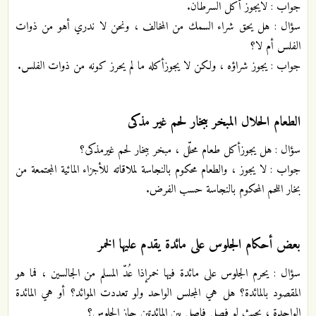
جواب : لايجوز أكل السرطان.
سؤال : هل يحق شراء السمك من المخالف ، ونحن لا ندري أهو من ذوات
الفلس أم لا؟
جواب : يجوز شراؤه ، ولكن لا يجوزأكله ما لم يحرز كونه من ذوات الفلس.
الطعام الحلال المبخر ببخار لحم غير مذكى
سؤال : هل يجوزأكل طعام محلّل ، مبخر ببخار لحم غيرمذكى؟
جواب : لا يجوز ، والطعام محكوم بالنجاسة لملاقاته للأجزاء المائية المجتمعة من
بخار اللحم المحكوم بالنجاسة حسب الفرض.
بعض أحكام الجلوس على مائدة يقدم عليها الخمر
سؤال : يحرم الجلوس على مائدة فيها خمرإذا عُدّ المسلم من الجالسين ، فما هو
المقصود بالمائدة؟ هل هي المجلس الواحد ولو تعددت الموائد؟ أو هي المائدة
الواحدة ، بحيث لو فصل فاصل بين المائدتين جاز الجلوس؟