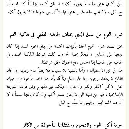
ظنّ بأنّ في محتوياتها ما لا يجوزله أكله ، أو ظن أن صانعها أيّاً كان قد مسَّها
مع البلل ، ولا يجب عليه فحص محتوياتها ليتأكد من خلوها مما لا يجوزله أكله.
شراء اللحوم من المسلم الذي يختلف مذهبه الفقهي في تذكية اللحم
يحق للمسلم شراء اللحوم المحلّلة بأنواعها المختلفة من بائع اللحوم المسلم إذا كان
يبيعها على المسلمين ، فيحكم بحلية لحمه وإن كانت شرائط التذكية تختلف في
مذهبه عن مذهبنا إذا احتمل ذبح الحيوان وفق شرائطنا.
هذا في غير الاستقبال ، وأما بالنسبة للاستقبال فلا يضرّ عدم رعايته إذا كان
الذابح لا يعتقد وجوبه. إذا علم المسلم وتأكد بأن هذا اللحم مأخوذ من حيوان
محلل الأكل كالبقر والغنم والدجاج ، ولكنه غير مذبوح وفق قواعد الشريعة
الإسلامية ، فهو من الميتة التي لا يجوز للمسلم أكلها وإن كان بائعها مسلماً ، كما
أن هذا اللحم نجس وينجس ما مسّه مع البلل.
حرمة أكل اللحوم والشحوم ومشتقاتها المأخوذة من الكافر