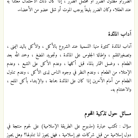
الضررأو مظنون الضرر أو محتمل الضرر ، إذا كان ذلك الاحتمال معتدّاً به
عند العقلاء وكان الضرر بليغاً يوجب الموت أو شلل عضو من الأعضاء.
اَداب المائدة
آداب المائدة كثيرة منها: التسمية عند الشروع بالأكل ، والأكل باليد اليمنى ،
وتصغيراللقم ، وإطالة الجلوس على المائدة ، وتجويد المضغ ، وحمد الله بعد
الطعام ، وغسل الثمار بالماء قبل أكلها ، وعدم الأكل على الشبع ، وعدم
الإمتلاء من الطعام ، وعدم النظر في وجوه الناس لدى الأكل ، وعدم تناول
الطعام من أمام الآخرين إذا كان على المائدة جماعة ، والإبتداء بأكل الملح ،
والاختتام به.
مسائل حول تذكية اللحوم
سؤال : تكتب عبارة (مذبوح على الطريقة الإسلامية) على لحوم منتجة في
دول إسلامية من قبل شركات غير إسلامية ، فهل يجوز لنا تناولها؟ وهل يجوز