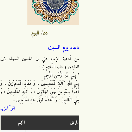
دعاء اليوم
دعاء يوم السبت
من أدعية الإمام علي بن الحسين السجاد زين
العابدين ( عليه السَّلام ) :
" بِسْمِ اللَّهِ الرَّحْمنِ الرَّحِيمِ
بِسْمِ اللَّهِ كَلِمَةِ الْمُعْتَصِمِينَ ، وَ مَقَالَةِ الْمُتَحَرِّزِينَ ، وَ
أَعُوذُ بِاللَّهِ مِنْ جَوْرِ الْجَائِرِينَ ، وَ كَيْدِ الْحَاسِدِينَ ، وَ
بَغْيِ الطَّاغِينَ ، وَ أَحْمَدُهُ فَوْقَ حَمْدِ الْحَامِدِينَ .
اقرأ المزيد
المرفق
الحجم