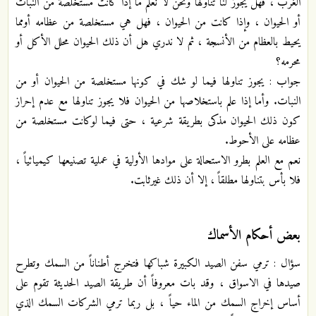
الغرب ، فهل يجوز لنا تناولها ونحن لا نعلم ما إذا كانت مستخلصة من النبات
أو الحيوان ، وإذا كانت من الحيوان ، فهل هي مستخلصة من عظامه أومما
يحيط بالعظام من الأنسجة ، ثم لا ندري هل أن ذلك الحيوان محلل الأكل أو
محرمه؟
جواب : يجوز تناولها فيما لو شك في كونها مستخلصة من الحيوان أو من
النبات. وأما إذا علم باستخلاصها من الحيوان فلا يجوز تناولها مع عدم إحراز
كون ذلك الحيوان مذكى بطريقة شرعية ، حتى فيما لوكانت مستخلصة من
عظامه على الأحوط.
نعم مع العلم بطرو الاستحالة على موادها الأولية في عملية تصنيعها كيميائياً ،
فلا بأس بتناولها مطلقاً ، إلا أن ذلك غيرثابت.
بعض أحكام الأسماك
سؤال : ترمي سفن الصيد الكبيرة شباكها فتخرج أطناناً من السمك وتطرح
صيدها في الاسواق ، وقد بات معروفاً أن طريقة الصيد الحديثة تقوم على
أساس إخراج السمك من الماء حياً ، بل ربما ترمي الشركات السمك الذي