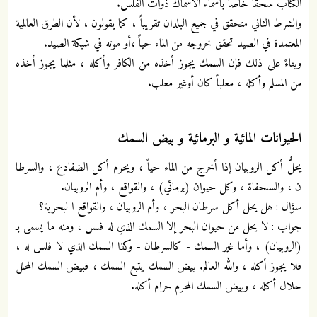
الكتاب ملحقاً خاصاً بأسماء الأسماك ذوات الفلس.
والشرط الثاني متحقق في جميع البلدان تقريباً ، كما يقولون ، لأن الطرق العالمية
المعتمدة في الصيد تحقق خروجه من الماء حياً ،أو موته في شبكة الصيد.
وبناءً على ذلك فإن السمك يجوز أخذه من الكافر وأكله ، مثلما يجوز أخذه
من المسلم وأكله ، معلباً كان أوغير معلب.
الحيوانات المائية و البرمائية و بيض السمك
يحلُّ أكل الروبيان إذا أخرج من الماء حياً ، ويحرم أكل الضفادع ، والسرطا
ن ، والسلحفاة ، وكل حيوان (برمائي) ، والقواقع ، وأم الروبيان.
سؤال : هل يحل أكل سرطان البحر ، وأم الروبيان ، والقواقع ا لبحرية؟
جواب : لا يحل من حيوان البحر إلا السمك الذي له فلس ، ومنه ما يسمى بـ
(الروبيان) ، وأما غير السمك - كالسرطان - وكذا السمك الذي لا فلس له ،
فلا يجوز أكله ، والله العالم. بيض السمك يتبع السمك ، فبيض السمك المحلل
حلال أكله ، وبيض السمك المحرم حرام أكله.