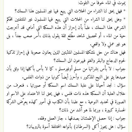
يموت في الماء خوفاً من التلوث:
* فهل يحق لنا الشراء من المحلات التي يبيع فيها غير المسلمين هذا السمك؟
* وهل يحق لنا الشراء من المحلات التي يبيع فيها المسلمون غير الملتفتين للحكم
الشرعي هذا السمك ، علماً بأن إحراز أن هذه السمكة التي أمامي قد أخرجت
حية من الماء ، أو تحصيل شاهد مطّلع ثقة يقول بذلك ،أمر صعب جداً ، بل
هو غير عملي ولا واقعي.
فهل هناك من حل لمشكلة المسلمين المتثبتين الذين يعانون صعوبة في إحراز تذكية
لحوم الدجاج والبقر والغنم فيهرعون الى السمك؟
جواب : لا بأس بشرائها من مسلم أوغيرمسلم ، كما لا بأس بأكلها إذا وثق بأن
صيدها يتم على النهج المذكور ، وأحرز أيضاً كونها من ذوات الفلس.
سؤال : نجد أحيانا على علبة السمك اسم السمكة أو صورتها ، فنعرف من
خلال العلبة أن السمكة هذه ذات فلس ، فهل يحق لنا الاعتماد على الاسم او
الصورة في تحديد النوعية ، مع علمنا بأن الكذب في أمور كهذه يعرِّض الشركة
لخسارة كبيرة ، وربما لما هو أشد من ذلك؟
جواب : إذا حصل الإطمئنان بصدقها ، جاز العمل وفقه.
سؤال : هل يجوز أكل (السرطان) بأنواعه المختلفة أسوة بالروبيان؟