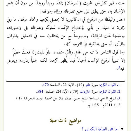
خبثه، فهو كالمرض الخبيث (السرطان) يتمدّد رويداً رويداً، من دون أن يشعر
الإنسان به، حتى يطبق على جميع تصرفاته ورؤاه ومواقفه.
الحذر واليقظة من الوقوع في الدكتاتورية لا يحصل بكرهها واتخاذ موقف ما وفي
زاوية ما منها، بل يأتي بإخضاع الإنسان لسلوكه وتصرفاته بل وتصوراته،
ووضعها تحت المراقبة، وخصوصاً مع من يختلفون معه في التحليل والموقف
والرأي، أو حتى يخالفونه في التوجه كله.
وما قول الشاعر: لا تنه عن خلقٍ وتأتي مثله.... عارٌ عليك إذا فعلتَ عظيمُ
إلا تنبيهاً لوقوع الإنسان أحياناً فيما يُظهر كرهه، لكنه عملياً يمارسه ويتوغل
3
فيه
.
1.
القران الكريم
: سورة
غافر
(40)، الآية: 29، الصفحة:
470
.
2.
القران الكريم
: سورة
النازعات
(79)، الآية: 24، الصفحة:
584
.
3.
الموقع الرسمي لسماحة الشيخ حسن الصفار نقلا عن صحيفة الوسط البحرينية 19 /
12 / 2011م - 1:35 م.
مواضيع ذات صلة
ما هي الطامة الكبرى ؟