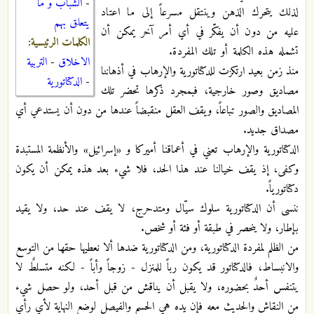
-
الشباب و ما
لذلك يتحرك الذهن وينتقل مسرعاً إلى ما اعتاد
يتعلق بهم
عليه من دون أن يفكّر في أي أمر آخر يمكن أن
الكلمات الرئيسية:
تشمله هذه الكلمة أو تلك المفردة.
الاخلاق
-
التربية
منذ زمن بعيد ارتكزت للدكتاتورية والإرهاب في أذهاننا
-
الدكتاتورية
مصاديق وصور خارجية، فبمجرد ذكرها تحضر تلك
المصاديق والصور تباعاً، ويقف العقل منقبضاً عندها من دون أن يستدعي أي
مصداق جديد.
الدكتاتورية والإرهاب تعني في أعماقنا أميركا و «إسرائيل» والأنظمة المستبدة
وكفى، إذ يقف خيالنا عند هذا الحد، فلا شيء بعد هذه يمكن أن يكون
دكتاتورياً.
ننسى أن الدكتاتورية سلوك سيّال ومتدحرج، لا يقف عند حد، ولا يقيد
بإطار، ولا ينحصر في طبقة أو فئة أو شخص.
من الظلم لمفردة الدكتاتورية، ومن الدكتاتورية ضدها ألا نعطيها حقها من التوسع
والانبساط، فالدكتاتور قد يكون رباً للمنزل - زوجاً وأباً - لكنه متسلطٌ لا
يتنفس أحدٌ بحضوره، ولا يقبل أن يناقش من قبل أحد، ولو حصل شيء
من النقاش والحديث معه فإن يده هي الحسم والفيصل لوضع النهاية لأي رأي