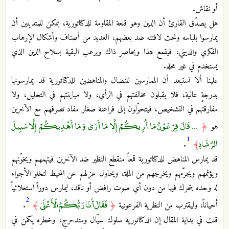
أو نقاش.
هل يصدّق القارئ أن الدين وهو قلعة المقاومة للدكتاتورية، يمكن للمتدينين أن
يمارسوا بلباسه وتحت لافتته ضد بعضهم، العديد من أصناف وأشكال الإرهاب
الفكري والديني، فيقمع هذا ويحاصر ذاك ويرعب البقية بسلاح الدين الذي
يستخدم في غير محله.
علينا ألا نستبعد أن الممارسين للنضال والمناهضين للدكتاتورية قد يمارسونها
بدرجةٍ عالية، فلا يقبلون مخالفتهم في الرأي، ولا مباينتهم في التحليل، ولا
مفارقتهم في التشخيص، فيتحوّلون إلى فراعنة صغار مفاد تصرفهم مع الآخرين
... قَالَ فِرْعَوْنُ مَا أُرِيكُمْ إِلَّا مَا أَرَىٰ وَمَا أَهْدِيكُمْ إِلَّا سَبِيلَ
هو
﴿
1
الرَّشَادِ
.
﴾
قد يمارس المناهض للدكتاتورية قمعاً منقطع النظير ضد الآخرين فيتهمهم ويخوّنهم
ويؤثمهم ويجرّمهم ويخرجهم من الملة، ويحاول عزلهم عن المحيط لتخلو الأجواء
له وحده يتحرك فيها من دون أي صوت رافض أو ناقد، ليمارس دوراً استعلائياً
2
فَقَالَ أَنَا رَبُّكُمُ الْأَعْلَىٰ
أحياناً، وليقترب من النظرية الفرعونية
﴿
﴾
.
قلت في بداية المقال إن الدكتاتورية سلوك سيّال ومتدحرج، وخطره يكمن في