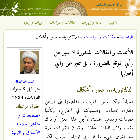
تجاوز إلى المحتوى الرئيسي
المجيب
ادعية و زيارات
مقالات و دراسات
شبهات و ردود
مركز
الرئيسية
»
مقالات و دراسات
»
الدكتاتورية... صور وأشكال
الإشعاع
أنت هنا
الأبحاث و المقالات المنشورة لا تعبر عن
الإسلامي
رأي الموقع بالضرورة ، بل تعبر عن رأي
أصحابها
الشيخ محمد الصفار
الدكتاتورية... صور وأشكال
نشر قبل 8 سنوات
القراءات:
7984
أحياناً ترتكز بعض المفردات بمفاهيمها في الذهن
حقول مرتبطة:
وتقترن بمصاديق ومسميات في الخارج، وكأنها
مصطلحات و
مفردات ومفاهيم خلقت لأجل هذا المعنى أو ذاك
مفاهيم اسلامية
-
فقط، ولأن العادة أخّاذة، واقتران المفردات مرة
الاخلاق و التربية
بعد أخرى بشيء ما قد يولد ارتباطاً يصعب فكه،