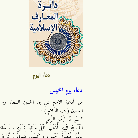
دعاء اليوم
دعاء يوم الخميس
من أدعية الإمام علي بن الحسين السجاد زين
العابدين ( عليه السَّلام ) :
" بِسْمِ اللَّهِ الرَّحْمنِ الرَّحِيمِ
الْحَمْدُ لِلَّهِ الَّذِي أَذْهَبَ اللَّيْلَ مُظْلِماً بِقُدْرَتِهِ ، وَ جَاءَ
بِالنَّهَارِ مُبْصِراً بِرَحْمَتِهِ ، وَ كَسَانِي ضِيَاءَهُ وَ أَنَا فِي