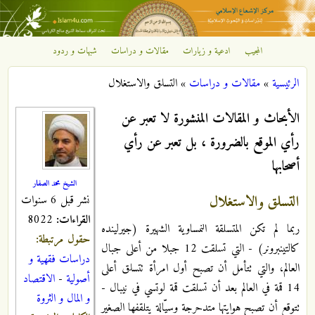
تجاوز إلى المحتوى الرئيسي
المجيب
ادعية و زيارات
مقالات و دراسات
شبهات و ردود
مركز
الرئيسية
»
مقالات و دراسات
»
التسلق والاستغلال
الإشعاع
أنت هنا
الأبحاث و المقالات المنشورة لا تعبر عن
الإسلامي
رأي الموقع بالضرورة ، بل تعبر عن رأي
أصحابها
الشيخ محمد الصفار
التسلق والاستغلال
نشر قبل 6 سنوات
القراءات:
8022
ربما لم تكن المتسلقة النمساوية الشهيرة (جيرلينده
حقول مرتبطة:
كالتينبرونر) - التي تسلقت 12 جبلا من أعلى جبال
دراسات فقهية و
العالم، والتي تتأمل أن تصبح أول امرأة تتسلق أعلى
أصولية
-
الاقتصاد
14 قمة في العالم بعد أن تسلقت قمة لوتسي في نيبال -
و المال و الثروة
تتوقع أن تصبح هوايتها متدحرجة وسيّالة يتلقفها الصغير