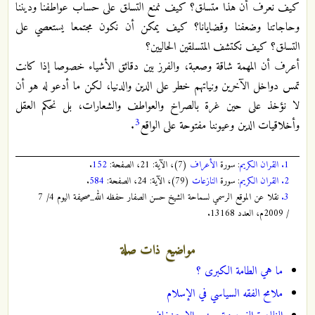
كيف نعرف أن هذا متسلق؟ كيف نمنع التسلق على حساب عواطفنا وديننا
وحاجاتنا وضعفنا وقضايانا؟ كيف يمكن أن نكون مجتمعا يستعصي على
التسلق؟ كيف نكتشف المتسلقين الحاليين؟
أعرف أن المهمة شاقة وصعبة، والفرز بين دقائق الأشياء خصوصا إذا كانت
تمس دواخل الآخرين ونياتهم خطر على الدين والدنيا، لكن ما أدعو له هو أن
لا نؤخذ على حين غرة بالصراخ والعواطف والشعارات، بل نحكم العقل
3
وأخلاقيات الدين وعيوننا مفتوحة على الواقع
.
1.
القران الكريم
: سورة
الأعراف
(7)، الآية: 21، الصفحة:
152
.
2.
القران الكريم
: سورة
النازعات
(79)، الآية: 24، الصفحة:
584
.
3.
نقلا عن الموقع الرسمي لسماحة الشيخ حسن الصفار حفظه الله_صحيفة اليوم 4/ 7
/ 2009م، العدد 13168.
مواضيع ذات صلة
ما هي الطامة الكبرى ؟
ملامح الفقه السياسي في الإسلام