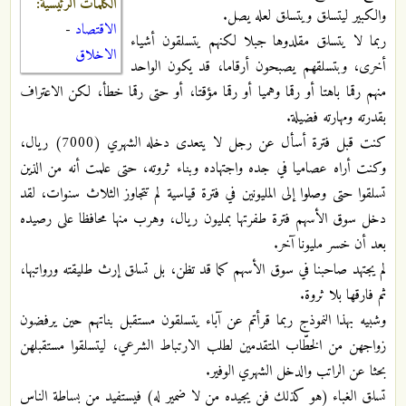
الكلمات الرئيسية:
والكبير ليتسلق ويتسلق لعله يصل.
الاقتصاد
-
ربما لا يتسلق مقلدوها جبلا لكنهم يتسلقون أشياء
الاخلاق
أخرى، وبتسلقهم يصبحون أرقاما، قد يكون الواحد
منهم رقما باهتا أو رقما وهميا أو رقما مؤقتا، أو حتى رقما خطأ، لكن الاعتراف
بقدرته ومهارته فضيلة.
كنت قبل فترة أسأل عن رجل لا يتعدى دخله الشهري (7000) ريال،
وكنت أراه عصاميا في جده واجتهاده وبناء ثروته، حتى علمت أنه من الذين
تسلقوا حتى وصلوا إلى المليونين في فترة قياسية لم تتجاوز الثلاث سنوات، لقد
دخل سوق الأسهم فترة طفرتها بمليون ريال، وهرب منها محافظا على رصيده
بعد أن خسر مليونا آخر.
لم يجتهد صاحبنا في سوق الأسهم كما قد تظن، بل تسلق إرث طليقته ورواتبها،
ثم فارقها بلا ثروة.
وشبيه بهذا النموذج ربما قرأتم عن آباء يتسلقون مستقبل بناتهم حين يرفضون
زواجهن من الخطّاب المتقدمين لطلب الارتباط الشرعي، ليتسلقوا مستقبلهن
بحثا عن الراتب والدخل الشهري الوفير.
تسلق الغباء (هو كذلك فن يجيده من لا ضمير له) فيستفيد من بساطة الناس