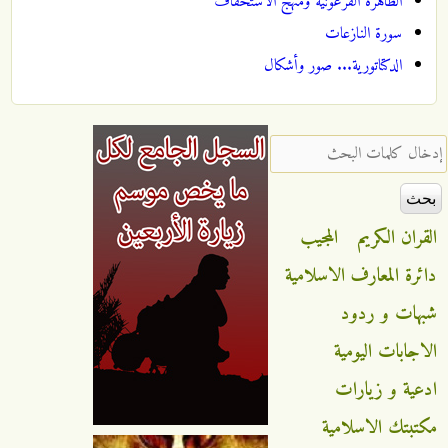
الظاهرة الفرعونية ومنهج الاستخفاف
سورة النازعات
الدكتاتورية... صور وأشكال
‏إدخال كلمات البحث ‏
القران الكريم
المجيب
دائرة المعارف الاسلامية
شبهات و ردود
الاجابات اليومية
ادعية و زيارات
مكتبتك الاسلامية