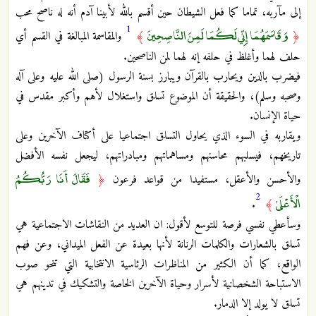
إلى مآربه، تماما كما فعل الشيطان حين أقسم بالله لأبينا آدم أنه له ناصح محب
1
وَقَاسَمَهُمَا إِنِّي لَكُمَا لَمِنَ النَّاصِحِينَ
﴿
﴾
والمقاسمة المبالغة في القسم أي
حلف لهما وأغلظ في حلفه إنه لهما لمن الناصحين.
فيضرب بالدين ويحارب بالقرآن ويبارز بسنة الرسول (صلى الله عليه وعلى آله
وصحبه وسلم)، والحقيقة أن الموضوع تسلق واستغلال لأهم وأكبر مقدس في
حياة الإنسان.
ويقاربه في السوء الذي يحاول التسلق اجتماعيا على أكتاف الآخرين وعلى
تاريخهم، فيسلبهم محاسنهم ومساهماتهم ومبادراتهم، ليجعل نفسه الأفضل
فَقَالَ أَنَا رَبُّكُمُ
والأحسن والأعقل، مستفيدا من قواعد فرعون
﴿
2
الْأَعْلَىٰ
.
﴾
وسأعطي نفسي فرصة للتوسع لأقول: ان العديد من النقاشات الاجتماعية هي
تسلق بالشعارات والكلمات الرنانة لأنها بعيدة عن الفعل الميداني، وعن فهم
الواقع، كما أن الكثير من المناظرات الرئاسية الانتخابية التي تنحو صوب
الاستباحة الشخصانية لأسرار وحياة الآخرين الخاصة والتشكيك في تدينهم هي
تسلق لا يولد إلا الدمار.