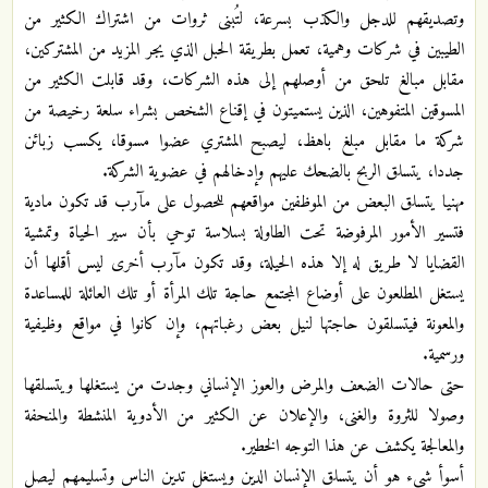
وتصديقهم للدجل والكذب بسرعة، لتُبنى ثروات من اشتراك الكثير من
الطيبين في شركات وهمية، تعمل بطريقة الحبل الذي يجر المزيد من المشتركين،
مقابل مبالغ تلحق من أوصلهم إلى هذه الشركات، وقد قابلت الكثير من
المسوقين المتفوهين، الذين يستميتون في إقناع الشخص بشراء سلعة رخيصة من
شركة ما مقابل مبلغ باهظ، ليصبح المشتري عضوا مسوقا، يكسب زبائن
جددا، يتسلق الربح بالضحك عليهم وإدخالهم في عضوية الشركة.
مهنيا يتسلق البعض من الموظفين مواقعهم للحصول على مآرب قد تكون مادية
فتسير الأمور المرفوضة تحت الطاولة بسلاسة توحي بأن سير الحياة وتمشية
القضايا لا طريق له إلا هذه الحيلة، وقد تكون مآرب أخرى ليس أقلها أن
يستغل المطلعون على أوضاع المجتمع حاجة تلك المرأة أو تلك العائلة للمساعدة
والمعونة فيتسلقون حاجتها لنيل بعض رغباتهم، وإن كانوا في مواقع وظيفية
ورسمية.
حتى حالات الضعف والمرض والعوز الإنساني وجدت من يستغلها ويتسلقها
وصولا للثروة والغنى، والإعلان عن الكثير من الأدوية المنشطة والمنحفة
والمعالجة يكشف عن هذا التوجه الخطير.
أسوأ شيء هو أن يتسلق الإنسان الدين ويستغل تدين الناس وتسليمهم ليصل