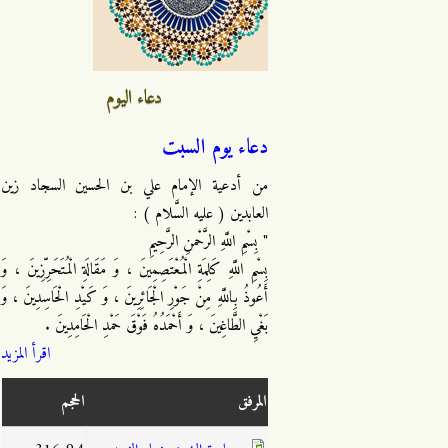
دعاء اليوم
دعاء يوم السبت
من أدعية الإمام علي بن الحسين السجاد زين
العابدين ( عليه السَّلام ) :
" بِسْمِ اللَّهِ الرَّحْمنِ الرَّحِيمِ
بِسْمِ اللَّهِ كَلِمَةِ الْمُعْتَصِمِينَ ، وَ مَقَالَةِ الْمُتَحَرِّزِينَ ، وَ
أَعُوذُ بِاللَّهِ مِنْ جَوْرِ الْجَائِرِينَ ، وَ كَيْدِ الْحَاسِدِينَ ، وَ
بَغْيِ الطَّاغِينَ ، وَ أَحْمَدُهُ فَوْقَ حَمْدِ الْحَامِدِينَ .
اقرأ المزيد
المرفق
الحجم