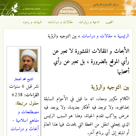
تجاوز إلى المحتوى الرئيسي
المجيب
ادعية و زيارات
مقالات و دراسات
شبهات و ردود
مركز
الرئيسية
»
مقالات و دراسات
»
بين التوجيه والرؤية
الإشعاع
أنت هنا
الأبحاث و المقالات المنشورة لا تعبر عن
الإسلامي
رأي الموقع بالضرورة ، بل تعبر عن رأي
أصحابها
الشيخ محمد الصفار
بين التوجيه والرؤية
نشر قبل 6 سنوات
القراءات:
6238
الكلام مكرور ومعاد، انه ما قيل في الأعوام السابقة
حقول مرتبطة:
بحذافيره، ولا توجد فيه أفكار جديدة، ولا يوجد فيه
مصطلحات و
عرض يواكب تقدم الحياة، وهذا هو السبب الرئيس
مفاهيم اسلامية
-
الذي يجعلني انتقل من المحطة التي يتحدث فيها هذا العالم
أبحاث و دراسات
أو المبلغ إلى أي برنامج آخر.