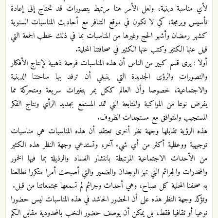
لأي مناسبة دينية، ولعل الأمر هنا مرتبط بتصورات قد تحتاج إلى إعادة
تأسيس وبرمجة، كي لا تكون في موقع التنافر مع أحاديث المناسبات السنوية
كشهر رمضان وأشهر الحج وغيرها من المناسبات بما في ذلك خطب الجمعة التي
قيل عنها الكثير وكتب عنها الكثير في صحافتنا المحلية.
أولا : يرى قسم كبير من الناس أن هذه المناسبات فرصة ذهبية لإنتاج الأفكار
والتصورات والرؤى الجديدة التي ينبغي أن ترفد بها ساحتنا الدينية
والاجتماعية، خصوصا وأن العالم ككل يمر بتغيرات سريعة ومتحركة مما
يفرض نوعا من المواكبة والمتابعة التي تمد المستمع بجديد الرأي ونتاج الفكر
المستجيب والمتوافق مع مستجدات الظروف.
هذه الرؤية تقابلها وجهة نظر أخرى تعتقد أن هذه المناسبات هي مناسبات
توجيهية ووعظية أكثر من أي شيء آخر، وتستدعي وجهة النظر هذه الكثير
من الأحداث الاجتماعية المرتبطة بانتشار الفساد والرذيلة بما فيها الخمور
والمخدرات والجرائم التي تهز الوجدان والضمير والتي أصبحت أمرا متكررا تطالعنا
به صحفنا المحلية كل صباح، وهي أحداث وجرائم لم تسمعها مجتمعاتنا من قبل.
وتؤكد وجهة النظر هذه على أن الحضور الحاشد في هذه المناسبات ليس حضورا
نوعيا أو ثقافيا فقط، بل يمكن أن يوصف حضور النخب بالمحدودية مقابل الكم