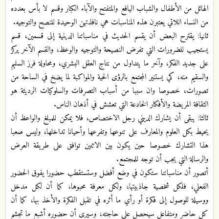
الهائل من الأطفال والشباب اليافع والمتفتح والآباء الكبار وقسم لا بأس بعدده
من النساء اللاتي يعتبرن هذه المناسبات هي نافذتهن الوحيدة للنصح والتوجيه.
ثانيا: يقترح البعض أن يقسم الحديث في مناسباتنا الدينية إلى قسمين، قسم
يستجيب للضرورات التي تفرض النصيحة والتوجيه والوعظ، والقسم الآخر يركز
على جديد الفكر، وآخر ما يتداول من نتاج العقل البشري، ومحاولة فرز السليم
والسقيم منه، كي يستنير المجتمع بالرؤى الحية والمواكبة لما يضخ في الساحة من
تصورات، خصوصا وان سببا من أسباب التصرفات والسلوكيات الرديئة هو
الثقافة المريضة والأفكار الخادعة التي تعشش في أذهان الناس.
ثالثا: يبقى أن يشارك الديني رجل الاختصاص، فلا يمكن للمبلغ والواعظ أن
يحيط بكل العلوم والمعارف على تنوعها وتفرعها وأحيانا تداخلها، وليس صعبا
هذا التشارك خصوصا حين يكون بين الاثنين توافق على طريقة العرض
والرسالة التي يجب أن توجه للمجتمع.
أتصور أن مناسباتنا ستكون في وضع أفضل وستستقطب حضورا يفوق الحضور
الفعلي، فلكل شخصية جاذبيتها، ولكل معرفة محبوها، كما أن لكل مدخل
ووسيلة للوصول إلى فكرة أو رأي ما أثره في تقبل الفكرة والأخذ بها، كما أن
كل حاضر ومتفاعل سيحصل على حاجته، وسيرى أن حضوره أشبع ما تجشم