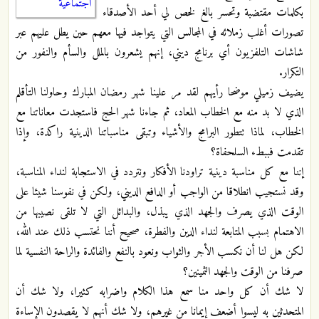
اجتماعية
بكلمات مقتضبة وتحسر بالغ لخص لي أحد الأصدقاء
تصورات أغلب زملائه في المجالس التي يتواجد فيها معهم حين يطل عليهم عبر
شاشات التلفزيون أي برنامج ديني، إنهم يشعرون بالملل والسأم والنفور من
التكرار.
يضيف زميلي موضحا رأيهم لقد مر علينا شهر رمضان المبارك وحاولنا التأقلم
الذي لا بد منه مع الخطاب المعاد، ثم جاءنا شهر الحج فاستجدت معاناتنا مع
الخطاب، لماذا تتطور البرامج والأشياء وتبقى مناسباتنا الدينية راكدة، وإذا
تقدمت فببطء السلحفاة؟
إننا مع كل مناسبة دينية تراودنا الأفكار ونتردد في الاستجابة لنداء المناسبة،
وقد نستجيب انطلاقا من الواجب أو الدافع الديني، ولكن في نفوسنا شيئا على
الوقت الذي يصرف والجهد الذي يبذل، والبدائل التي لا تلقى نصيبها من
الاهتمام بسبب المتابعة لنداء الدين والفطرة، صحيح أننا نحتسب ذلك عند الله،
لكن هل لنا أن نكسب الأجر والثواب ونعود بالنفع والفائدة والراحة النفسية لما
صرفنا من الوقت والجهد الثمينين؟
لا شك أن كل واحد منا سمع هذا الكلام واضرابه كثيرا، ولا شك أن
المتحدثين به ليسوا أضعف إيمانا من غيرهم، ولا شك أنهم لا يقصدون الإساءة