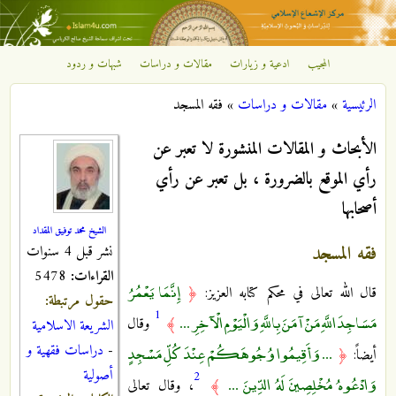
تجاوز إلى المحتوى الرئيسي
المجيب
ادعية و زيارات
مقالات و دراسات
شبهات و ردود
مركز
الرئيسية
»
مقالات و دراسات
»
فقه المسجد
الإشعاع
أنت هنا
الأبحاث و المقالات المنشورة لا تعبر عن
الإسلامي
رأي الموقع بالضرورة ، بل تعبر عن رأي
أصحابها
الشيخ محمد توفيق المقداد
فقه المسجد
نشر قبل 4 سنوات
القراءات:
5478
إِنَّمَا يَعْمُرُ
قال الله تعالى في محكم كتابه العزيز:
﴿
حقول مرتبطة:
1
مَسَاجِدَ اللَّهِ مَنْ آمَنَ بِاللَّهِ وَالْيَوْمِ الْآخِرِ ...
﴾
وقال
الشريعة الاسلامية
... وَأَقِيمُوا وُجُوهَكُمْ عِنْدَ كُلِّ مَسْجِدٍ
-
دراسات فقهية و
أيضاً:
﴿
أصولية
2
وَادْعُوهُ مُخْلِصِينَ لَهُ الدِّينَ ...
﴾
، وقال تعالى