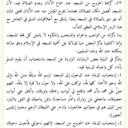
19. كراهة الخروج من المسجد عند سماع الآذان وعدم الصلاة فيه، لأن
المسجد أفضل مكان للصلاة، فعندما يخرج المؤمن منه عند الآذان فمعنى ذلك
أنه غير مهتم بالصلاة في المسجد وهذا يتنافى مع أخلاقيات المسلم في التعامل مع
هذا الرمز الإسلامي العظيم الشأن.
وما ذكرناه من الواجب والحرام والمستحب والمكروه لا يشمل كل فقه المسجد،
وإنما اكتفينا بذكر البعض منها للدلالة على أهمية المسجد في الإسلام وعلو منزلته
ومكانته عند الله وعند المسلمين.
ونذكر في النهاية بعض الروايات الواردة عن المسجد واستحباب أن يقوم المسلم
بأداء كل واجباته الدينية فيه.
1. إستحباب الدعاء عند الدخول إلى المسجد: (بسم الله وبالله ومن الله وإلى
الله وخير الأسماء كلها لله، توكلت على الله، ولا حول ولا قوة إلا بالله، اللهم
صلّ على محمد وآل محمد وافتح لي أبواب رحمتك وتوبتك، وأغلق عني أبواب
معصيتك، واجعلني من زوارك وعمّار مساجدك وممن يناجيك في الليل والنهار،
ومن الذين هم في صلواتهم خاشعون، وادحر عني الشيطان الرجيم وجنود إبليس
أجمعين).
2. إستحباب الدعاء عند الخروج من المسجد: (اللهم دعوتني فأجبت دعوتك