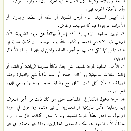
المسجد والصلاة، وشرط كمال أعمال عبادية أخرى كالدعاء وقراءة القرآن.
وأما الأحكام المحرمة فهي.
1. تنجيس المسجد، سواء أرض المسجد أو سقفه أو سطحه وجدرانه أو
الأدوات الموجودة فيه كالصوتيات والفرش.
2. تزيين المساجد بالذهب إذا كان إسرافاً وزائداً عن مورد الضرورة، لأن
الذهب فيه دلالة على التفاخر والتكبر، والله يريد للمساجد أن تكون بسيطة في
هندستها وبنائها لكي تتناسب مع أجواء العبادة والابتهال والدعاء وسائر الأعمال
الدينية.
3. الأعمال المنافية لحرمة المسجد مثل جعله مكاناً لممارسة الرياضة أو الغناء أو
إقامة حفلات موسيقية ولو كانت محللة، أو جعله مكاناً للبيع والتجارة وعقد
الصفقات، لأن كل ذلك يتنافى مع وظيفة المسجد ويعطلها ويلغي الدور
العبادي له.
4. حرمة دخول الكفار إلى المساجد، حتى ولو كان ذلك من أجل التعرف
إليه ومعاينة الآثار التاريخية أو المعمارية أو غير ذلك، ولا فرق في حرمة
الدخول ما اعتبر هتكاً لحرمة المسجد وما لا يعتبر كذلك، فالدخول حرام
مطلقاً، لأن المسجد هو مكان الموحدين الحقيقيين، وهذا غير متحقق في غير