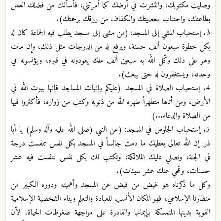
وصليت مكتوبك، وانتشرت في أرضك كما أمرتني، فأسألك من فضلك العمل
بطاعتك، واجتناب معصيتك والكفاف من رزقك برحمتك).
3. إستحباب المشي إلى المسجد: (من مشى إلى مسجد يطلب فيه الجماعة كان له
بكل خطوة سبعون ألف حسنة، ويرفع له من الدرجات مثل ذلك، وإن مات
وهو على ذلك وكّل الله به سبعين ألف ملك يعودونه في قبره، ويؤنسونه في
وحدته، ويستغفرون له حتى يبعث).
4. إستحباب الصلاة في المسجد: (عليكم بإثبات المساجد فإنها بيوت الله في
الأرض، ومن أتاها متطهراً طهره الله من ذنوبه وكتب من زواره، فأكثروا فيها
من الصلاة والدعاء...)
5. إستحباب الجلوس في المسجد: (عن النبي (صلى الله عليه وآله وسلم) يا أبا
ذر: إن الله تعالى يعطيك ما دمت جالساً في المسجد بكل نفس تنفست درجة
في الجنة، وتصلي عليك الملائكة، وتكتب لك بكل نفس تنفست فيه عشر
حسنات، وتمحي عنك عشر سيئات).
وكل ما ذكرناه هو غيض من فيض عن المسجد وأهميته ودوره الكبير من
منظارنا الإسلامي، فهو المكان الأنسب للعبادة والتعلم وبناء الشخصية الإسلامية
القوية بدينها المتمسكة بإيمانها والقادرة على مواجهة ضغوطات الحياة، لأن