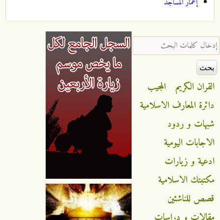
إعمار المساجد
‏إدخال كلمات البحث ‏
القران الكريم
المجيب
دائرة المعارف الاسلامية
شبهات و ردود
الاجابات اليومية
ادعية و زيارات
مكتبتك الاسلامية
قصص للناشئين
مقالات و دراسات