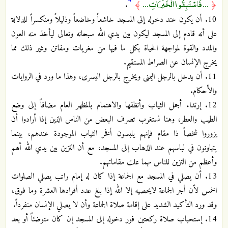
... فَاسْتَبِقُوا الْخَيْرَاتِ ...
.
﴾
﴿
10. أن يكون عند دخوله إلى المسجد خاشعاً وخاضعاً وذليلاً ومنكسراً للدلالة
على أنه قادم إلى المسجد ليكون بين يدي الله سبحانه وتعالى ليأخذ منه العون
والمدد والقوة لمواجهة الحياة بكل ما فيها من مغريات ومفاتن وغير ذلك مما
يخرج الإنسان عن الصراط المستقيم.
11. أن يدخل بالرجل اليمنى ويخرج بالرجل اليسرى، وهذا ما ورد في الروايات
والأحكام.
12. إرتداء أجمل الثياب وأنظفها والاهتمام بالمظهر العام مضافاً إلى وضع
الطيب والعطر، وهنا نستغرب تصرف البعض من الناس الذين إذا أرادوا أن
يزوروا شخصاً ذا مقام فإنهم يلبسون أفخر الثياب الموجودة عندهم، بينما
يتهاونون في لباسهم عند الذهاب إلى المسجد، مع أن التزين بين يدي الله أهم
وأعظم من التزين للناس مهما علت مقاماتهم.
13. أن يصلي في المسجد مع الجماعة إذا كان له إمام راتب يصلي الصلوات
الخمس لأن أجر الجماعة لايحصيه إلا الله إذا بلغ عدد أفرادها العشرة وما فوق،
وقد ورد التأكيد الشديد على إقامة صلاة الجماعة وأن لا يصلي الإنسان منفرداً.
14. إستحباب صلاة ركعتين فور دخوله إلى المسجد إن كان متوضئاً أو بعد