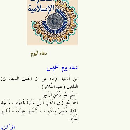
دعاء اليوم
دعاء يوم الخميس
من أدعية الإمام علي بن الحسين السجاد زين
العابدين ( عليه السَّلام ) :
" بِسْمِ اللَّهِ الرَّحْمنِ الرَّحِيمِ
الْحَمْدُ لِلَّهِ الَّذِي أَذْهَبَ اللَّيْلَ مُظْلِماً بِقُدْرَتِهِ ، وَ جَاءَ
بِالنَّهَارِ مُبْصِراً بِرَحْمَتِهِ ، وَ كَسَانِي ضِيَاءَهُ وَ أَنَا فِي
نِعْمَتِهِ .
اقرأ المزيد