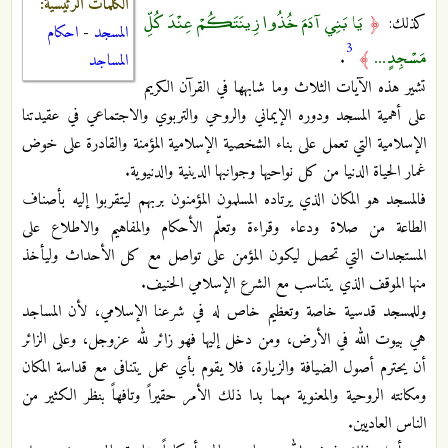
الكلمات الرئيسية:
يَا بَنِي آدَمَ خُذُوا زِينَتَكُمْ عِنْدَ كُلِّ
كذلك:
﴿
المسجد
-
احكام
3
مَسْجِدٍ ...
.
﴾
المساجد
تشير هذه الآيات الثلاث وما شابهها في القرآن الكريم
على أهمية المسجد ودوره الإيماني والروحي والتربوي والاجتماعي في عقيدتنا
الإسلامية التي تعمل على بناء الشخصية الإسلامية المؤمنة والقادرة على خوض
غمار الحياة الدنيا من كل نواحيها وجوانبها الدينية والدنيوية.
فالمسجد هو المكان الذي يرتاده المسلمون المؤمنون بربهم ليتقربوا إليه بأصناف
الطاعة من صلاة ودعاء وقراءة وتعلّم الأحكام والمفاهيم والاطلاع على
المستجدات التي تحصل ليكون المؤمن على تواصل مع كل الأحداث وليأخذ
منها الموقف الذي يتناسب مع الشرع الإسلامي الحنيف.
وللمسجد قدسية خاصة وتعظيم خاص له في شرعنا الإسلامي، لأن المساجد
هي بيوت الله في الأرض، ومن دخل إليها فهو زائر لله عزوجل، وعلى الزائر
أن يحترم أصول الضيافة والزيارة، فلا يقوم بأي عمل يتنافى مع قداسة المكان
ومكانته الروحية والمعنوية مهما بدا ذلك الأمر حقيراً وتافهاً بنظر الكثير من
الناس العاديين.