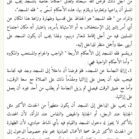
من أجل ذلك فرض الله سبحانه وتعالى أحكاماً خاصة بالمسجد يجب على
المسلم أن يراعيها ويحترمها ويلتزم بها، هذه الأحكام تسمّى بـ " فقه المسجد".
والمراد من " فقه المسجد" هو الحفاظ على قدسية وطهارة ونزاهة هذا المكان عن
أي أمر يشير إلى الإستخفاف به أو الاستهانة بأمره، باعتبار أنه مكان اجتماع
المسلمين فيه من أجل إقامة شعائر دينهم، ولهذا يجب أن يكون المسجد على
أبهى حلة وأجمل منظر للداخل إليه.
وينقسم فقه المسجد إلى الأحكام الأربعة " الواجب والحرام والمستحب والمكروه
" وأما الأحكام الواجبة فهي:
1. إزالة النجاسة عن المسجد، فلو فرضنا أن داخلاً إلى المسجد وجد فيه نجاسة
فيجب عليه أن يعمل على إزالتها ومقدّماً ذلك على الصلاة مع سعة الوقت،
وأما مع ضيق الوقت فيصلي ثم يزيل النجاسة أو يطلب من أحد غيره أن يعمل
على إزالتها.
2. يحب على الداخل إلى المسجد أن يكون متطهراً من الحدث الأكبر مثل
الجنابة عند الرجل، أو الجنابة والحيض والنفاس عند المرأة، لأن المحدث
بالأكبر لا يجوز له دخول المسجد والقيام فيه بأي نشاط عبادي، لأن الطهارة
من الحدث الأكبر شرط صحة الأعمال العبادية بنحو عام خصوصاً الدخول إلى