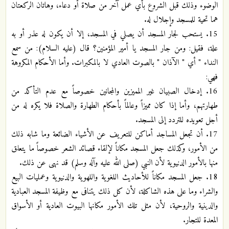
الوضوء وذلك قبل الشروع بأي عمل آخر من صلاة أو دعاء، وهاتان الركعتان
هما تحية للمسجد وإجلال له.
15. يستحب لجار المسجد أن يصلي في المسجد، إلا أن يكون له عذر أو به
علة، فقيل: ومن جار المسجد يا أمير المؤمنين؟ قال (عليه السلام): من سمع
النداء " أي " الآذان " بالصوت العادي لا بالمكبرات. وأما الأحكام المكروهة
فهي:
16. إدخال الصبيان غير المميزين والمجانين خصوصاً مع عدم التأكد من
طهارتهم، وأما إذا كان مميزاً وعالماً بأحكام الطهارة والصلاة فلا يكره له من
أجل تعويده للتردد إلى المسجد.
17. أن تجعل المساجد أماكن للتعريف عن الأشياء الضائعة وما شابه ذلك
من الأمور، وكذلك جعل المسجد مكاناً لإلقاء قصائد الشعر خصوصاً ما يتعلق
منها بالأمور الدنيوية لأن النبي (صلى الله عليه وآله وسلم) قد نهى عن ذلك.
18. جعل المسجد مكاناً للأحاديث اللغوية واللهوية والدنيوية وعمليات البيع
والشراء وما على هذه الشاكلة، لأن كل ذلك يتنافى مع وظيفة المسجد العبادية
والدينية والروحية، لأن مثل تلك الأمور مكانها البيوت العادية أو الأسواق
المعدة للتجار.