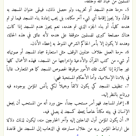
المسلمين من عباد الله وخلقه.
5. حرمة هدم المسجد أو تخريبه، ولو حصل ذلك، فيبقى عنوان المسجد به
قائماً، ولا يجوز إقامة أي شيء آخر مكانه، بل يجب إعادة بناء المسجد فيما لو تم
هدمه كلياً، أو بناء الجزء الذي تم هدمه، نعم يجوز هدم المسجد إذا كانت
هناك مصلحة كبرى للمسلمين متوقفة على هدمه لأنه عائق في هذه الحالة،
وهدمه لا يكون إلا بأمر الحاكم الشرعي المنوط به إعطاء الأذن.
6. حرمة العمل خلاف عناوين الوقف مثل استعارة سجاد المسجد أو صوتياته
أو شيء من كتب القرآن والأدعية وإخراجها من المسجد، فهذه الأعمال كلها
غير جائزة إذا كانت تلك الأمور موقوفة لخصوص المسجد كما هو المتعارف غالباً
في بلادنا الإسلامية. وأما الأحكام المستحبة فهي:
7. تنظيف المسجد كي يكون لائقاً وجميلاً لكي يأنس المؤمن بوجوده فيه
ويرتاح بالنظر إليه.
8. إعمار المساجد فهو أمر مستحب جداً، حتى ورد أنه من المستحب أن يجعل
الإنسان في بيته مكاناً خاصاً يجعله كمسجد له يصلي فيه.
9. أن يكون المؤمن أول الداخلين إليه وآخر الخارجين منه، ليكون لذلك دلالة
على ارتباط المؤمن بربه من خلال مسارعته في الذهاب إلى المسجد على قاعدة
4