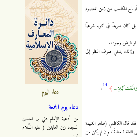
 أرباح المكاسب من زمن المعصوم
ا، بل كان صريحًا في كونه شرعيًا
ل لو فرض وجوده.
مة، ولذلك ينبغي صرف النظر إلى
14
ٰ وَالْمَسَاكِينِ ...
.
﴾
دعاء اليوم
دعاء يوم الجمعة
من أدعية الإمام علي بن الحسين
د قال الكاظمي (ظاهر الغنيمة
السجاد زين العابدين ( عليه السَّلام
 الفائدة مطلقًا، وإن لم يكن من
) :