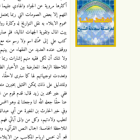
أكثرها مروية عن الجواد والهادي عليهما ال
اللهم إلا بعض العمومات التي ربما يحتمل 
عموم الابتلاء به نقل التواريخ له وكثر
بيت المال وتقوية الجهات المالية، فلم ص
كتب علي إلى عمّاله اسم ولا رسم منه مع ع
ووقف عنده العديد من الفقهاء من بينهم ا
ولا شك أن لكل فقيه منهم إشارات ربما تكو
الملاحظة الرابعة: المعارضة بين الأخبار
وتعددت توجيهاتهم لها كما سنرى لاحقًا.
وللتدليل على ذلك يمكن التمثيل بخبرين مت
ففي خبر محمد بن زيد قال: قدم قوم من خر
عنا حقًا جعله الله لنا وجعلنا له وهو ال
وفي خبر الحارث بن المغيرة عن أبي عبدالله
لتطيب ولادتهم، وكل من والى آبائي فهم ف
الملاحظة الخامسة: اجمال النص القرآني، و
فمع أن خمس ارباح المكاسب من الابتلاءات 