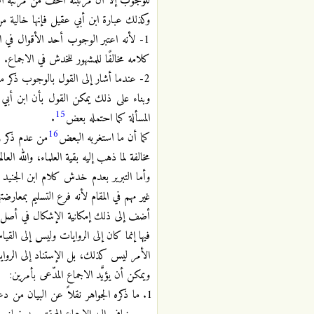
للوجوب إلا ان مرتبته أخف من مرتبة الزكا
وكذلك عبارة ابن أبي عقيل فإنها خالية م
1- لأنه اعتبر الوجوب أحد الأقوال في 
كلامه مخالفًا للمشهور للخدش في الاجماع.
2- عندما أشار إلى القول بالوجوب ذكر مدركه العلمي بقوله (لأن ذلك إفاءة من الله وغنيمة)، ولم يشكل على ذلك.
وبناء على ذلك يمكن القول بأن ابن أبي
15
المسألة كما احتمله بعض
.
16
كما أن ما استغربه البعض
من عدم ذكر رأ
مخالفة لما ذهب إليه بقية العلماء، والله العالم
وأما التبرير بعدم خدش كلام ابن الجنيد 
غير مهم في المقام لأنه فرع التسليم بمعا
أضف إلى ذلك إمكانية الإشكال في أصل الم
فيها إنما كان إلى الروايات وليس إلى ا
الأمر ليس كذلك، بل الإستناد إلى الروا
ويمكن أن يؤيَّد الاجماع المدّعى بأمرين:
ما ذكره الجواهر نقلاً عن البيان من د