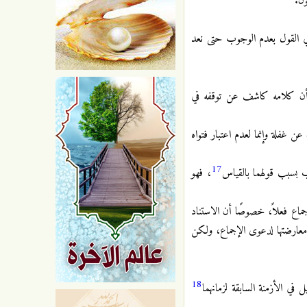
ون.
 في القول بعدم الوجوب حتى نعد
لا أن كلامه كاشف عن توقفه في
ن غفلة وإنما لعدم اعتبار فتواه
17
ب بسبب قولهما بالقياس
، فهو
ماع فعلاً، خصوصًا أن الاستناد
معارضتها لدعوى الإجماع، ولكن
18
ي الأزمنة السابقة لزمانهما