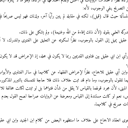
ة نظرًا لاختلاف الروايات في الخمس وعدم اختلافها في الزكاة، وهو ما لا ينكره الباق
ن التصريح بنفي الوجوب، لأنه:
المسألة حيث قال (قيل)، لكنه في مقابله لم يتبن رأيًا آخر. ولذلك فهو ليس صريحًا
 عقيل يميل إلى القول بالوجوب، نظرًا لسكوته عن التعليق على الفتوى والمدرك، 
ي ابن ابي عقيل بين فتاوى القديمين ربما لا يكون في محله، إذ الإعراض قد لا يكون ع
.
وابن أبي عقيل للاجماع، نظرًا لإعراض الفقهاء عن كلامهما في سائر الفتاوى والأبوا
رضتهما للقول بالوجوب، وما دام قد ثبت خلاف ذلك فلا حاجة للتمسك بالتبرير المذكور.
بنى، لأن مجرد قولهما بالقياس لا يقلل من شأن فتواهما بل لو ثبتت لكانت مخالفة للاج
لقياس، نعم لو كانت مستندة إلى القياس ومعرضة عن الروايات صراحة لصح القول بعدم 
يات صريح في كلامهما.
عوى انعقاد الاجماع على خلاف ما استظهره البعض من كلام ابن الجنيد وابن ابي عقيل ف