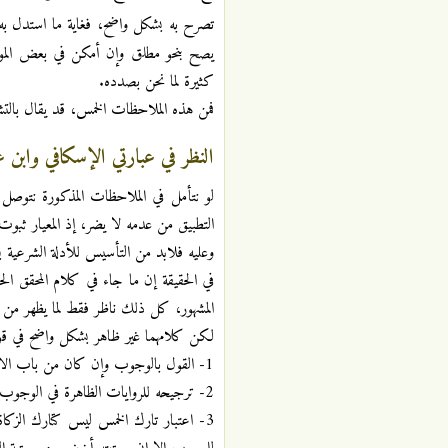
تصرح به بشكل واضح، فغاية ما استدل به م
يصح بنحو مطلق وإن أمكن في بعض الموارد
كثيرة لما نحن بصدده.
فمن هذه الملاحظات الخمس، قد يقال بالت
النظر في عبارتي الإسكافي وابن 
لو نتأمل في الملاحظات المذكورة نتوصل إ
التطبيق من عدمه لا يضر، إذ المعيار ثبوت
وعليه فلابد من التأسيس للأدلة الشرعية 
في الحقيقة إن ما جاء في كلام المحقق ال
المشهور، كل ذلك ناظر فقط لما يظهر من ا
لكن كلامهما غير ظاهر بشكل واضح في قولهم
1- القول بالوجوب وإن كان من باب الاحتياط، حيث قال (الأحوط إخراجه).
2- ترجيحه للروايات الظاهرة في الوجوب عند التوفيق بينها وبين روايات التحليل، كما هو ظاهر عبارته (فالأحوط إخراجه لاختلاف الرواية في ذلك).
3- اعتبار تارك الخمس ليس كتارك الز