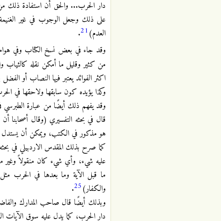
دار الحرب... والحق أن استفادة ذلك من ظ
على ذلك وجعل الوجوب في غير الغنيمة م
21
العدم)
.
وقد جاء في بعض نسخ الكتاب وفي هوامش
من كثير وقليل ما أمكن نقله كالثياب وا
اكثر الفوائد يعتبر فيها النصاب أو الفضل بع
وكذا يؤيده كون سابقها ولاحقها في الحرب
وقد يفهم ذلك أيضًا من عبارة الطبرسي في
قال في بحثه التفسيري (وقال أصحابنا أن
هو مذكور في الكتب، ويمكن أن يستدل على
كما صرح بذلك المقدس الاردبيلي في بحثه
عليه شيء، وأي شيء كان منقولاً وغير من
ما قبل الآية وما بعدها في الحرب مثل 
25
والكفار)
.
دار الحرب، كما يدل عليه سوق الآيات الساب