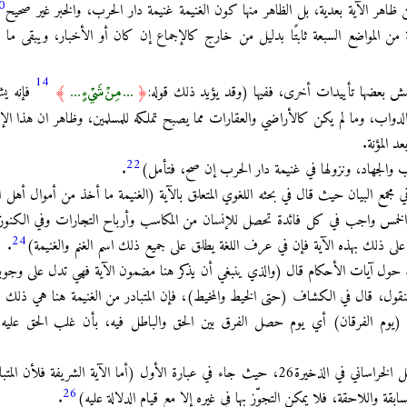
0
اهر الآية بعدية، بل الظاهر منها كون الغنيمة غنيمة دار الحرب، والخبر غير صحيح
ن المواضع السبعة ثابتًا بدليل من خارج كالإجماع إن كان أو الأخبار، ويبقى ما
14
... مِنْ شَيْءٍ ...
 بعضها تأييدات أخرى، ففيها (وقد يؤيد ذلك قوله:
﴿
﴾
فإنه يش
لدواب، وما لم يكن كالأراضي والعقارات مما يصبح تملكه للمسلمين، وظاهر ان هذا ال
د المؤنة.
22
 والجهاد، ونزولها في غنيمة دار الحرب إن صح، فتأمل)
.
 مجمع البيان حيث قال في بحثه اللغوي المتعلق بالآية (الغنيمة ما أخذ من أموال أهل
 الخمس واجب في كل فائدة تحصل للإنسان من المكاسب وأرباح التجارات وفي الكنوز 
24
 ذلك بهذه الآية فإن في عرف اللغة يطلق على جميع ذلك اسم الغنم والغنيمة)
.
 حول آيات الأحكام قال (والذي ينبغي أن يذكر هنا مضمون الآية فهي تدل على وجوبه
قول، قال في الكشاف (حتى الخيط والمخيط)، فإن المتبادر من الغنيمة هنا هي ذلك وي
(يوم الفرقان) أي يوم حصل الفرق بين الحق والباطل فيه، بأن غلب الحق عليه، و(
وبذلك أيضًا قال صاحب المدارك والفاضل الخراساني في الذخيرة26، حيث جاء في عبارة الأول (أما الآية 
26
قة واللاحقة، فلا يمكن التجوّز بها في غيره إلا مع قيام الدلالة عليه)
.