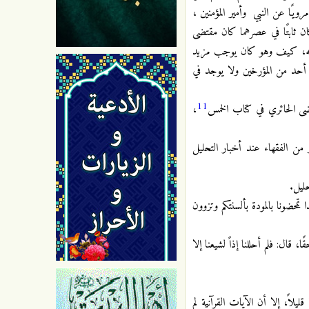
ويًا عن النبي وأمير المؤمنين ،
كان ثابتًا في عصرهما كان مقتضى
ختفائه، كيف وهو كان يوجب مزيد
ه أحد من المؤرخين ولا يوجد في
11
ى الحائري في كتاب الخمس
،
 من الفقهاء عند أخبار التحليل
ليل.
حضونا بالمودة بألسنتكم وتزوون
ال: فلم أحللنا إذاً لشيعنا إلا
لاً، إلا أن الآيات القرآنية لم