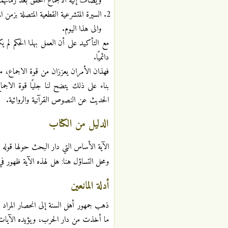
ويضاف إليه الاجماع المحقق بعد زمانهما
السيرة المتشرعية القطعية المتصلة بز
والى هذا اليوم.
مع التأكيد على أن العمل بهذا الحكم لم يكن
دائميًا.
فهذان الأمران يعززان من قوة الاجماع،
بناء على ذلك يتضح لنا جليًا قوة الاجما
الحديث عن النصوص القرآنية والروائية.
الدليل من الكتاب
الآية الأساس التي دار البحث حولها قوله ت
ومحل التساؤل هنا: هل لهذه الآية ظهور
أدلة المانعين
ذهب جمهور أهل السنة إلى انحصار المراد 
ما أخذت من دار الحرب، ويؤيده الآيات الس