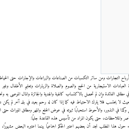
رباح التجارات ومن سائر التكسبات من الصناعات والزراعات والإجارات حتى الخياطة 
ة العبادات الاستيجارية من الحج والصوم والصلاة والزيارات وتعليم الأطفال وغير
في مطلق الفائدة وإن لم تحصل بالاكتساب كالهبة والهدية والجائزة والمال الموصى به ونح
 لا يحتسب فلا يترك الاحتياط فيه كما إذا كان له رحم بعيد في بلد آخر لم يكن عالم
كذا في النذور، والأحوط استحبابًا ثبوته في عوض الخلع والمهر ومطلق الميراث حتى ا
صر والملاحظات، حتى يكون المراد من تأسيس هذه القاعدة جليًا:
ء حول هذا المطلب نجد أن بعضهم اعتبر الحكم اجماعيًا بينما اعتبره البعض مشهورً