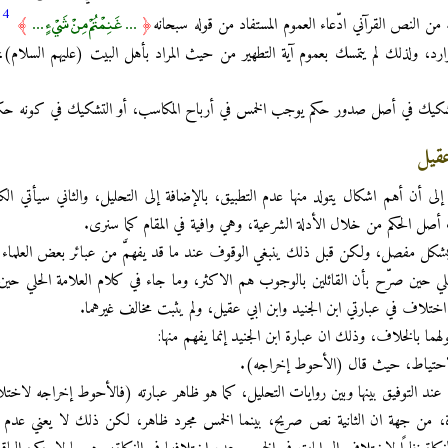
14
... غَنِمْتُمْ مِنْ شَيْءٍ ...
ن النص القرآني ادّعاء العموم المستفاد من قوله سبحانه
﴿
﴾
، ولذلك لم يتمسك بعموم آية التطهير من حيث المراد بأهل البيت (عليهم السلام)، و
شكيك في أصل صدور حكم يوجب الخمس في أرباح المكاسب، أو التشكيك في كونه حكمًا شر
عقيل
لى أن أهم اشكال يتولد منها عدم التطبيق، بالإضافة إلى التحليل، والثاني سيأتي ال
 أصل الحكم من خلال الأدلة الشرعية، وهي وافية في المقام كما سنرى.
بشكل مفصل، ولكن قبل ذلك ينبغي الوقوف عند ما قد يفهمَّ من عبائر بعض العلماء أن
حلي حين صرّح بأن القائلين بالوجوب هم الاكثر، وما جاء في كلام العلامة الحلي حين
ختلاف في عبارتي ابن الجنيد وابن ابي عقيل، ولم يثبت مخالف غيرهما.
ا بالخلاف، وذلك ان عبارة ابن الجنيد إنما يفهم منها:
كاة، من جهة ان الثانية نص صريح، بينما الخمس مجرد ظاهر، لكن ذلك لا يعني عد