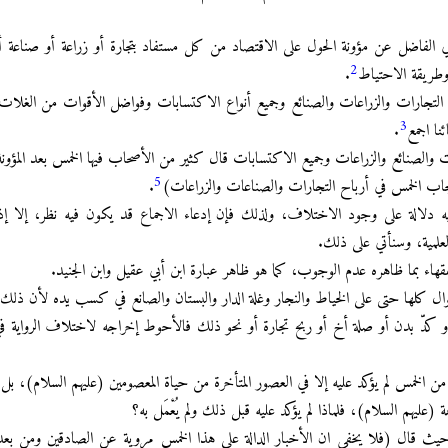
ي الفاضل عن مؤونة الحول على الاقتصاد من كل مستفاد بتجارة أو زراعة أو صناعة 
2
وطريقة الاحتياط
.
التجارات والزراعات والصنائع وجميع أنواع الاكتسابات وفواضل الأقوات من الغلات 
3
نا اجمع
.
ارات والصنائع والزراعات وجميع الاكتسابات قال كثير من الأصحاب فيها الخمس بعد المؤونة
5
 إيجاب الخمس في أرباح التجارات والصناعات والزراعات)
.
فيه دلالة على وجود الاختلاف، ولذلك فإن إدعاء الاجماع قد يكون فيه نظر، إلا إذا
علمية، وسنأتي على ذلك.
هاء بما ظاهره عدم الوجوب، كما هو ظاهر عبارة ابن أبي عقيل وابن الجنيد.
ال كلها حتى على الخياط والنجار وغلة الدار والبستان والصانع في كسب يده لأن ذلك إ
و كدّ بدن أو صلة أخ أو ربح تجارة أو نحو ذلك فالأحوط إخراجه لاختلاف الرواية في
 من الخمس لم يؤكد عليه إلا في العصور المتأخرة من حياة المعصومين (عليهم السلام)، بل
(عليهم السلام)، فلماذا لم يؤكد عليه قبل ذلك ولم يُعْمَل به؟
حيث قال (فلا يخفى ان الأخبار الدالة على هذا الخمس مروية عن الصادقين ومن بعدهم