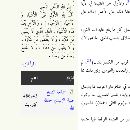
2
، والأولى حمل الغنيمة في الآية
" بِسْمِ اللَّهِ الرَّحْمنِ الرَّحِيمِ
 عدا ذلك على الأصل الدال على
الْحَمْدُ لِلَّهِ الْأَوَّلِ قَبْلَ الْأَشْيَاءِ وَ
الْأَحْيَاءِ [ الْإِحْيَاءِ ] ، وَ الْآخِرِ بَعْدَ
مل كل ما يقع عليه اسم الشيء
فَنَاءِ الْأَشْيَاءِ ، الْعَلِيمِ الَّذِي لَا يَنْسَى
إطلاق يناسب المعنى الخاص لأن
مَنْ ذَكَرَهُ ، وَ لَا يَنْقُصُ مَنْ شَكَرَهُ ،
وَ لَا يُخَيِّبُ مَنْ دَعَاهُ ، وَ لَا يَقْطَعُ
رَجَاءَ مَنْ رَجَاهُ .
23
 الحرب من الكفار بقتال)
، ثم
اقرأ المزيد
والمعادن والغوص وغير ذلك مما
المرفق
الحجم
 في غنائم دار الحرب مما يصدق
سماحة الشيخ
ؤيده تفسير المفسرين به، وكون
486.43
ضياء الزبيدي حفظه
يوم التقى الجمعان) المسلمون
كيلوبايت
الله
الشريفة فلأن المتبادر من الغنيمة الواقعة فيها غنيمة