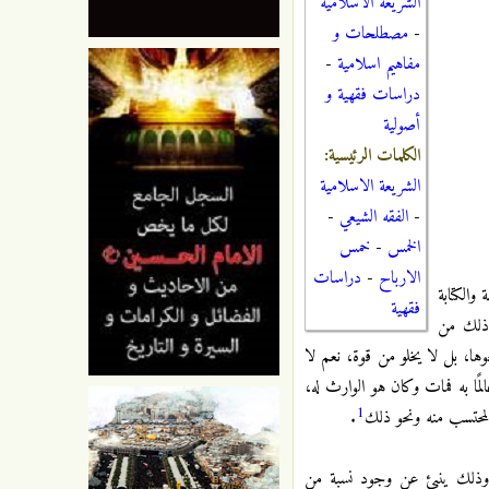
الشريعة الاسلامية
-
مصطلحات و
مفاهيم اسلامية
-
دراسات فقهية و
أصولية
الكلمات الرئيسية:
الشريعة الاسلامية
-
الفقه الشيعي
-
الخمس
-
خمس
الارباح
-
دراسات
والكتابة
فقهية
 ذلك من
وها، بل لا يخلو من قوة، نعم لا
ًا به فمات وكان هو الوارث له،
1
لمحتسب منه ونحو ذلك
.
ا، وذلك ينبئ عن وجود نسبة من