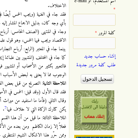
‏اسم المستخدم، أو e-mail
الاختلاف.
*
فقد جاء في الغنية (ويجب الخمس أيضًا ف
بأي وجه كان، بدليل الاجماع المشار إليه 
وجاء في المنتهى (الصنف الخامس: أرباح 
‏كلمة المرور ‏
*
الاقتصاد ويجب فيها الخمس، وهو قول علمائ
بينما جاء في المعتبر (الرابع: أرباح التج
إنشاء حساب جديد
كما جاء في المختلف (المشهور بين علمائنا
طلب كلمة مرور جديدة
فالتعبير بكثير من الأصحاب أو المشهور 
الوجوب مما لا يعتنى به لبعض الأسباب ال
الملاحظة الثانية
: التصريح من قبل بعض الفق
فقد قال الأول (وقد قيل: الخمس في الأمو
وقال الثاني (فأما ما استفيد من ميراث أ
7
يكن كتارك الزكاة التي لا خلاف فيها
.
الملاحظة الثالثة: ما قيل من أن هذا القسم
فعلاً إلا زمان الكاظم ومن بعده من الأئمة 
وممن حرّر هذا الاشكال الشيخ المنتظري 