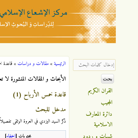
مركز
الإشعاع
‏إدخال كلمات البحث ‏
الرئيسية
»
مقالات و دراسات
»
قاعدة خم
أنت هنا
الإسلامي
الأبحاث و المقالات المنشورة لا تع
القران الكريم
قاعدة خمس الأرباح (1)
المجيب
مدخل للبحث
دائرة المعارف
ذكر السيد اليزدي في العروة الوثقى تفصيلاً
الاسلامية
شبهات و ردود
محتويات
[
إخفاء
]