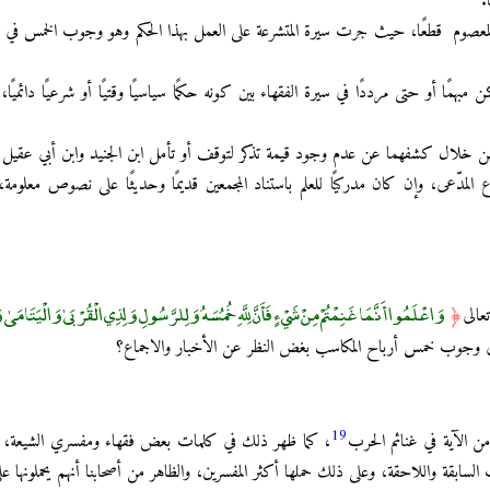
.
من المعصوم قطعًا، حيث جرت سيرة المتشرعة على العمل بهذا الحكم وهو وجوب الخمس في
 مبهمًا أو حتى مرددًا في سيرة الفقهاء بين كونه حكمًا سياسيًا وقتيًا أو شرعيًا دائميً
 من خلال كشفهما عن عدم وجود قيمة تذكر لتوقف أو تأمل ابن الجنيد وابن أبي عقي
ع المدّعى، وإن كان مدركيًا للعلم باستناد المجمعين قديمًا وحديثًا على نصوص معلو
وَاعْلَمُوا أَنَّمَا غَنِمْتُمْ مِنْ شَيْءٍ فَأَنَّ لِلَّهِ خُمُسَهُ وَلِلرَّسُولِ وَلِذِي الْقُرْبَىٰ وَالْيَتَامَى
عالى
﴿
 في وجوب خمس أرباح المكاسب بغض النظر عن الأخبار والاجماع؟
19
من الآية في غنائم الحرب
، كما ظهر ذلك في كلمات بعض فقهاء ومفسري الشيعة، فق
ابقة واللاحقة، وعلى ذلك حملها أكثر المفسرين، والظاهر من أصحابنا أنهم يحملونها على