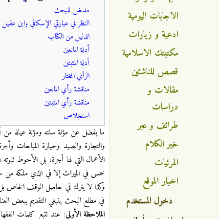
مدخل للبحث
الاجابات اليومية
النظر في عبارتي الإسكافي وابن عقيل
ادعية و زيارات
الدليل من الكتاب
أدلة المانعين
مكتبتك الاسلامية
أدلة المثبتين
قصص للناشئين
الرأي المختار
مقالات و
مناقشة رأي المانعين
مناقشة رأي المثبتين
دراسات
استخلاص
طرائف و عبر
ما يفضل عن مؤنة سنته ومؤنة عياله من أ
خير الكلام
والتجارة والصيد وحيازة المباحات وأجر
الأعمال التي لها أجرة، بل الأحوط ثبوته 
المرئيات
خمس في الميراث إلا في الذي ملكه من حيث
اخبار الموقع
وكذا لا يترك في حاصل الوقف الخاص بل و
دخول المستخدم
في مطلع البحث ينبغي التقديم ببعض العنا
الملاحظة الأولى
: عند تتبع كلمات الفقها