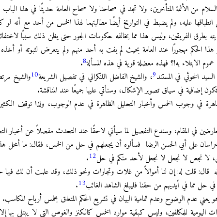
سلام من الأئمة المتأخرين، ولا تجد في صحاحنا ولا صحاح العامة حديثًا في هذا الباب مر
انطباقها عليه، ولم يضبط في التواريخ أيضًا مطالبتهما لهذا الخمس من أحد مع أنه لو 
ة روايته بطرق الفريقين، وليس هذا مما يخالفه حكومات الجور حتى يظن ذلك سببًا لا
ار هذا الحكم مهجورًا عند العامة بحيث لم يفت به أحد منهم ولم يتعرض لثبوته أو أخذ
8
موم الابتلاء به!؟ فهذه معضلة قوية في هذه المسألة
.
10
9
لسيد الخوئي في المستند
، والشيخ الفاضل اللنكراني في تفصيل الشريعة
والشيخ مرتض
ن إضافية في سياق تصوير الإشكال، وسنأتي عليها جميعًا عند المناقشة.
 الظاهرة في وجوب الخمس وأخبار التحليل الظاهرة في عدم الوجوب، ولذا توقف الكثير
عارضين في المقام، وسندع التفصيل لما سيأتي لاحقًا عند التحدث مفصلاً عن أخبار التح
اسان على أبي الحسن الرضا فسألوه أن يجعلهم في حل من الخمس، فقال: ما أمحل هذا تم
12
خمس، لا نجعل لا نجعل لا نجعل لأحد منكم في حل
.
 قال: قلت له: إن لنا أموالاً من غلات وتجارات ونحو ذلك، وقد علمت أن لك فيها حقًا، ق
13
ي حل مما في أيديهم من حقنا فليبلغ الشاهد الغائب
.
هو يعني عدم الوضوح وعدم تمامية البيان في تشريع الحكم المتعلق بخمس أرباح المكاسب.
اليومية للمكلفين، وليس كبقية موارد الخمس كالكنز والغوص التي لا يبتلى بها إلا قلي