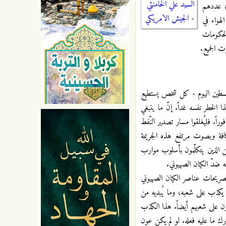
السيد علي الخامنئي
؛ عددهم
-
الجيش الامريكي
لهواء في
الحكومات
ت الجميع.
د فلسطين اليوم - كل شخص يستطيع
لخطر نفسه غداً. إنّ ما ينبغي
ً. فليُغلقوا مسار تصدير النّفط
ة كافة وبصوت مرتفع هذه الجريمة
من الذين يتكلّمون بأسلوب موارب
ه ضدّ الكيان الصهيوني.
في تصريحات عناصر الكيان الصهيوني
ا يكذب على شعبه، وما يُبديه من
ون على شعبهم أيضاً. هذا الكذب
ك ما عليه فعله. لو لم يكن عون