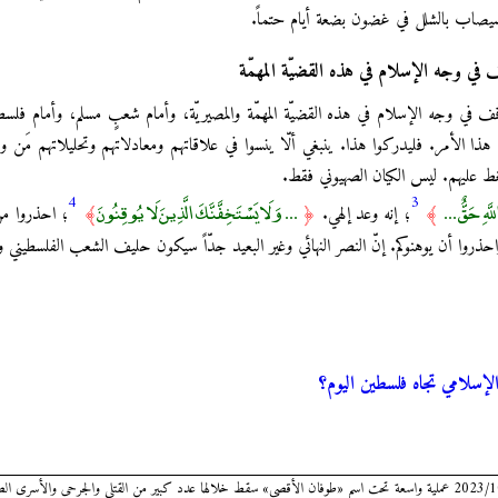
 سيصاب بالشلل في غضون بضعة أيام حتماً.
ف في وجه الإسلام في هذه القضيّة المهمّة
وقف في وجه الإسلام في هذه القضيّة المهمّة والمصيريّة، وأمام شعبٍ مسلم، وأمام فلسط
امي هذا الأمر. فليدركوا هذا. ينبغي ألّا ينسوا في علاقاتهم ومعادلاتهم وتحليلاتهم مَ
ط عليهم. ليس الكيان الصهيوني فقط.
4
3
لَّهِ حَقٌّ ...
... وَلَا يَسْتَخِفَّنَّكَ الَّذِينَ لَا يُوقِنُونَ
﴾
؛ إنه وعد إلهي.
﴿
﴾
؛ احذروا من
احذروا أن يوهنوكم. إنّ النصر النهائي وغير البعيد جدّاً سيكون حليف الشعب الفلسطيني 
الإسلامي تجاه فلسطين اليوم؟