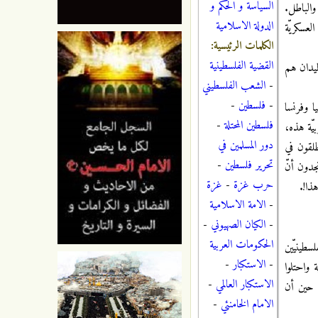
السياسة و الحكم و
والباطل.
الدولة الاسلامية
لعسكريّة
الكلمات الرئيسية:
القضية الفلسطينية
ميدان هم
-
الشعب الفلسطيني
-
فلسطين
-
 وفرنسا
فلسطين المحتلة
-
يّة هذه،
دور المسلمين في
طلقون في
تحرير فلسطين
-
جدون أنّ
حرب غزة
-
غزة
ذا!.
-
الامة الاسلامية
-
الكيان الصهيوني
-
الحكومات العربية
سطينيّين
-
الاستكبار
-
 واحتلوا
الاستكبار العالمي
-
ي حين أن
الامام الخامنئي
-