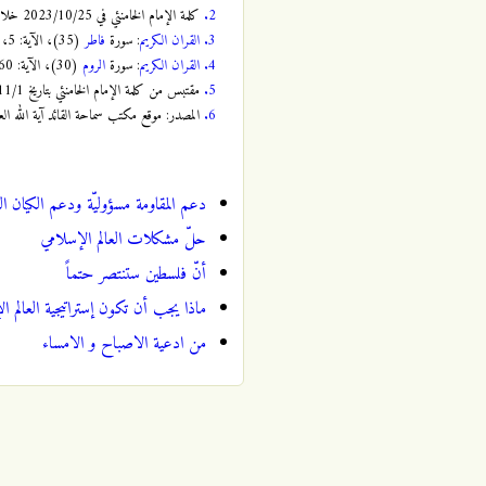
2.
كلمة الإمام الخامنئي في 2023/10/25 خلال لقاء القائمين على المؤتمر الوطني لتكريم شهداء محافظة لرستان.
3.
القران الكريم
: سورة
فاطر
(35)، الآية: 5، الصفحة:
4.
القران الكريم
: سورة
الروم
(30)، الآية: 60، الصفحة:
5.
مقتبس من كلمة الإمام الخامنئي بتاريخ 2023/11/1 خلال اللقاء مع طلّاب المدارس والجامعات على أعتاب اليوم الوطني لمقارعة الاستكبار.
6.
المصدر: موقع مکتب سماحة القائد آية الله الع
دعم المقاومة مسؤوليّة ودعم الكيان ال
حلّ مشكلات العالم الإسلامي
أنّ فلسطين ستنتصر حتماً
ماذا يجب أن تكون إستراتيجية العالم ا
من ادعية الاصباح و الامساء