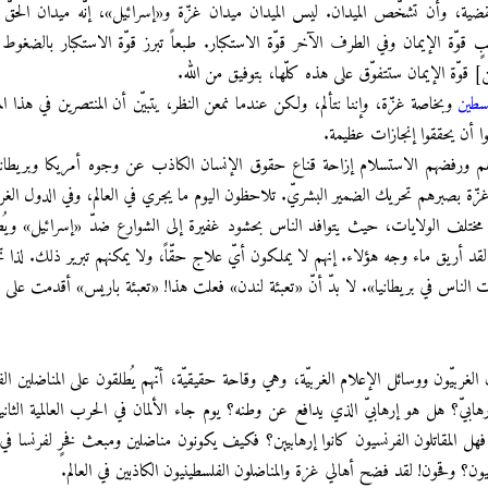
ضية، وأن تشخّص الميدان. ليس الميدان ميدان غزّة و«إسرائيل»، إنّه ميدان الحقّ 
نبٍ قوّة الإيمان وفي الطرف الآخر قوّة الاستكبار. طبعاً تبرز قوّة الاستكبار بالضغوط ا
قوّة الإيمان ستتفوّق على هذه كلّها، بتوفيق من الله.
طين
وبخاصة غزّة، وإننا نتألم، ولكن عندما نمعن النظر، يتبيّن أن المنتصرين في هذا ال
ا أن يحققوا إنجازات عظيمة.
هم ورفضهم الاستسلام إزاحة قناع حقوق الإنسان الكاذب عن وجوه أمريكا وبريطانيا
ّة بصبرهم تحريك الضمير البشريّ. تلاحظون اليوم ما يجري في العالم، وفي الدول الغرب
 في مختلف الولايات، حيث يتوافد الناس بحشود غفيرة إلى الشوارع ضدّ «إسرائيل» ويُ
 أريق ماء وجه هؤلاء. إنهم لا يملكون أيّ علاج حقّاً، ولا يمكنهم تبرير ذلك. لذا ت
 الناس في بريطانيا». لا بدّ أنّ «تعبئة لندن» فعلت هذا! «تعبئة باريس» أقدمت على ه
الغربيّون ووسائل الإعلام الغربيّة، وهي وقاحة حقيقيّة، أنّهم يُطلقون على المناضلين الفل
ابيّ؟ هل هو إرهابيّ الذي يدافع عن وطنه؟ يوم جاء الألمان في الحرب العالمية الثانية
هل المقاتلون الفرنسيون كانوا إرهابيين؟ فكيف يكونون مناضلين ومبعث فخرٍ لفرنسا ف
؟ وقحون! لقد فضح أهالي غزة والمناضلون الفلسطينيون الكاذبين في العالم.