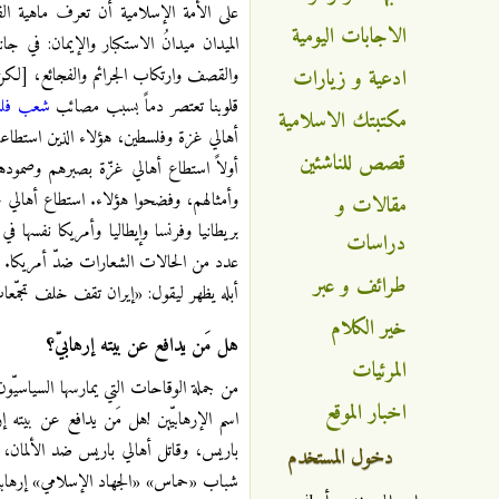
على الأمة الإسلامية أن تعرف ماهية الق
الاجابات اليومية
الميدان ميدانُ الاستكبار والإيمان: في جا
والقصف وارتكاب الجرائم والفجائع، [لكن] 
ادعية و زيارات
قلوبنا تعتصر دماً بسبب مصائب
شعب فلس
مكتبتك الاسلامية
أهالي غزة وفلسطين، هؤلاء الذين استطاعو
قصص للناشئين
أولاً استطاع أهالي غزّة بصبرهم وصمود
وأمثالهم، وفضحوا هؤلاء. استطاع أهالي غز
مقالات و
بريطانيا وفرنسا وإيطاليا وأمريكا نفسها
دراسات
عدد من الحالات الشعارات ضدّ أمريكا. لقد
طرائف و عبر
أبله يظهر ليقول: «إيران تقف خلف تجمّعات
خير الكلام
هل مَن يدافع عن بيته إرهابيّ؟
المرئيات
من جملة الوقاحات التي يمارسها السياسيّون 
اخبار الموقع
اسم الإرهابيّين
!
هل مَن يدافع عن بيته إره
باريس، وقاتل أهالي باريس ضد الألمان، ف
دخول المستخدم
شباب «حماس» «الجهاد الإسلامي» إرهابيون