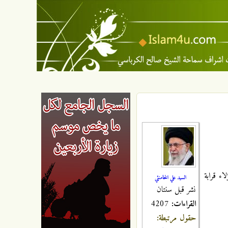
اء قرابة
السيد علي الخامنئي
نشر قبل سنتان
القراءات:
4207
حقول مرتبطة: