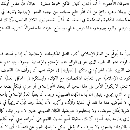
1
ة] «طوفان الأقصى»
أنها أثبتت كيف تتمكن مجموعة صغيرة – هؤلاء قلّة مقابل أولئك
 بإيمان وعزم راسخ من أن تبخّر نتاج سنوات من جهود العدو الإجرامية وتذرها في ا
ومات المتكبرة والمستكبرة في العالم. لقد أذلَّ الفلسطينيون الكيان الغاصب وكذلك 
ومبادرتهم، واليوم بصبرهم. هذا درس عظيم. وبالطبع، هزت هذه الجرائمُ البشرية. لقد هز
اً: ما يُتوقّع من العالم الإسلامي أكبر. فلتعلم الحكومات الإسلامية أنه إذا لم تساع
وّت عدو فلسطين، الذي هو في الواقع عدو الإسلام والإنسانية، وسوف يتهددهم هذا ا
ف الفوري لهذه الجرائم التي يرتكبها [الصهاينة] في غزة. يجب أن يتوقّف هذا القصف فورا
لحكومات الإسلاميّة عن التعاون الاقتصادي مع الكيان، وليستنكروا في المحافل العالميّ
 تلعثم. لا يكوننّ الأمر على هذا النحو: أن ينعقد تجمّع إسلامي أو عربي فيتكلّم بضعة 
ح ما الذي يجري. ينبغي أن يُدان الكيان الصهيوني، ويجب أن يتعبّأ العالم الإسلاميّ بأجمع
يوني لا تُعوّض. هذا ما قلته في البداية وأؤكّده وأكرره الآن أيضاً. وقد ثبُتَ تدريجيّاً 
 ضربة يُمكن تعويضها، ولا يستطيعون تعويضها. الكيان الصهيوني عاجز الآن ومرتبك، كم
 يمارسه يُبيد أسراه كذلك. حقيقة أنّهم يُبدون قلقهم على أسراهم تعني أنّهم يكذب
الارتباك والعجز، ولا يعرف ماذا يفعل، وكل ما يفعله ناجم عن التخبّط، أي لا يُدر