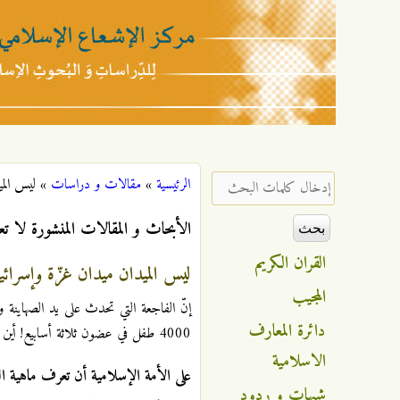
مركز
الإشعاع
‏إدخال كلمات البحث ‏
الرئيسية
»
مقالات و دراسات
»
ليس المي
أنت هنا
الإسلامي
الأبحاث و المقالات المنشورة لا تع
القران الكريم
ليس الميدان ميدان غزّة وإسرائيل
المجيب
إنّ الفاجعة التي تحدث على يد الصهاينة و
دائرة المعارف
4000 طفل في عضون ثلاثة أسابيع! أين تجدون مثل هذا في التاريخ؟
الاسلامية
على الأمة الإسلامية أن تعرف ماهية ا
شبهات و ردود