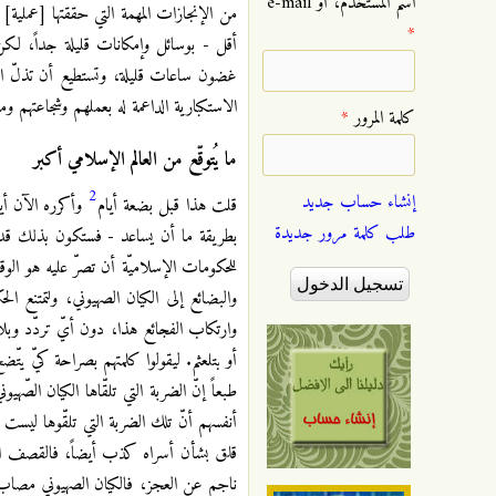
‏اسم المستخدم، أو e-mail
من الإنجازات المهمة التي حققتها [عملي
*
أقل - بوسائل وإمكانات قليلة جداً، لكن
غضون ساعات قليلة، وتستطيع أن تذلّ الحك
الاستكبارية الداعمة له بعملهم وشجاعتهم 
‏كلمة المرور ‏
*
ما يُتوقّع من العالم الإسلامي أكبر
2
إنشاء حساب جديد
قلت هذا قبل بضعة أيام
وأكرره الآن أيض
طلب كلمة مرور جديدة
بطريقة ما أن يساعد - فستكون بذلك قد ق
للحكومات الإسلاميّة أن تصرّ عليه هو الوق
والبضائع إلى الكيان الصهيوني، ولتمتنع ا
وارتكاب الفجائع هذا، دون أيّ تردّد وبلا
أو بتلعثم. ليقولوا كلمتهم بصراحة كيّ يتّض
طبعاً إنّ الضربة التي تلقّاها الكيان الصّه
أنفسهم أنّ تلك الضربة التي تلقّوها ليست
قلق بشأن أسراه كذب أيضاً، فالقصف الذي
ناجم عن العجز، فالكيان الصهيوني مصاب ب