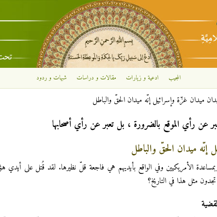
تجاوز إلى المحتوى الرئيسي
المجيب
ادعية و زيارات
مقالات و دراسات
شبهات و ردود
دان ميدان غزّة وإسرائيل إنّه ميدان الحقّ والباطل
بر عن رأي الموقع بالضرورة ، بل تعبر عن رأي أصحابها
 إنّه ميدان الحقّ والباطل
بمساعدة الأمريكيين وفي الواقع بأيديهم هي فاجعة قلّ نظيرها. لقد قُتل على أيدي هؤل
لقضية