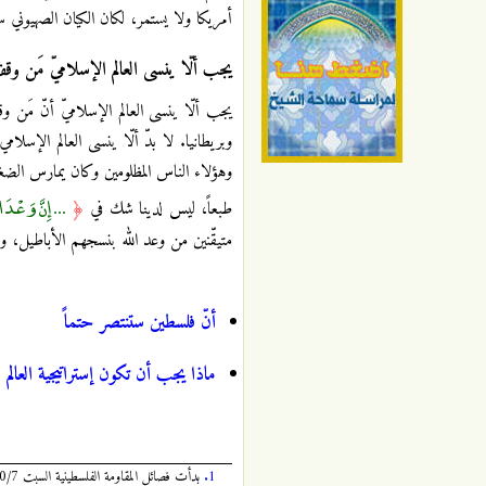
أمريكا ولا يستمر، لكان الكيان الصهيوني
يجب ألّا ينسى العالم الإسلاميّ مَن وق
يجب ألّا ينسى العالم الإسلاميّ أنّ مَن 
وبريطانيا. لا بدّ ألّا ينسى العالم الإسل
وهؤلاء الناس المظلومين وكان يمارس الضغ
... إِنَّ وَعْدَ ال
طبعاً، ليس لدينا شك في
﴿
متيقّنين من وعد الله بنسجهم الأباطيل، و
أنّ فلسطين ستنتصر حتماً
ماذا يجب أن تكون إستراتيجية العالم 
1.
بدأت فصائل المقاومة الفلسطينية السبت 2023/10/7 عملية واسعة تحت اسم «طوفان الأقصى» سقط خلالها عدد كبير من القتلى والجرحى والأسرى الصهاينة في الساعات الأولى.