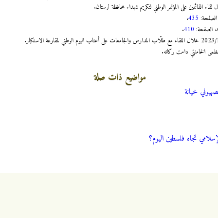
.
435
.
410
ظمى الخامنئي دامت بركاته.
مواضيع ذات صلة
صهيوني خيانة
لإسلامي تجاه فلسطين اليوم؟