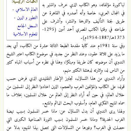
الكلمات الرئيسية:
لباكورة مؤلفاته، وهو الكتاب الذي عرف واشتهر به
العالم الاسلامي
-
في المجال العربي، خاصة وأنه أصدره في القاهرة عن
التطور و الدين
-
طريق لجنة التأليف والترجمة والنشر، وأشرف على
السجل الجامع
طباعته في وقتها الكاتب المصري أحمد أمين (1295-
للعلوم الاسلامية
1373هـ/1887-1954م).
وفي سنة 1981م عند كتابة مقدمة الطبعة الثالثة عشرة من الكتاب، أي بعد
ما يزيد على ثلاثة عقود، وعند النظر من جديد في موضوع الكتاب اعتبر الشيخ
الندوي أن موضوعه كان طريفا ومبتكرا، وهذا في نظره من أسباب انتباه كثير
من الناس له، وإثارته لدهشة الكثير منهم.
وأراد الندوي من هذا التساؤل، تجاوز الإطار التقليدي الذي فرض حسب
قوله، على الكتاب والمؤلفين العرب والعجم، الذين اعتادوا النظر إلى المسلمين من
خلال العالم، في حين أنه أراد النظر إلى العالم من خلال المسلمين، بخلاف ما
سماه المنهج الفكري العام، وأسلوب البحث الدائم والمتبع.
ولهذا يرى الندوي أن بدل التساؤل عن: ماذا خسر المسلمون بسبب نهضة
الغرب الحديثة؟ وماذا خسر المسلمون بسبب الثورة الصناعية الكبرى التي
حصلت في الغرب؟ وغيرها من التساؤلات التي تتصل بهذا المنهج، بدلا عن