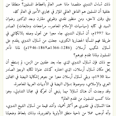
ذلك تساءل الندوي متقصدا ماذا خسر العالم بانحطاط المسلمين؟ منطلقا من
خلفية أن المسلمين هم الفاعل العالمي المؤثر في مجاري الأمور في العالم كله.
وفي وقت لاحق، ومن منظور نقدي وتقويمي مقارن وجد الدكتور رضوان
السيد في كتابه (سياسيات الإسلام المعاصر.. مراجعات ومتابعات) الصادر
سنة 1997م، أن تساؤل الندوي جاء معبرا عن تحول وصفه بالانكماشي في
طريقة فهم المسألة الحضارية الكبرى، جعلت من تساؤل الندوي يتقدم على
تساؤل شكيب أرسلان (1286-1366هـ1869-1946م) لماذا تأخر
المسلمون ولماذا تقدم غيرهم؟
مع ذلك فإن تساؤل الندوي الذي جاء بعد عقدين من الزمن، لم يستطع أن
يحل مكان تساؤل أرسلان، الذي اختاره كذلك عنوانا لكتابه الوجيز الصادر
سنة 1930م، وبقي تساؤل أرسلان معبرا عن جوهر إشكالية النهضة في المجالين
العربي والإسلامي، وموصوفا بسؤال النهضة في الأدبيات العربية المعاصرة.
وقد وجدت أن هناك تساؤلا مهما ينبغي أن نحركه في مجالنا التداولي، وهو:
ماذا كسب المسلمون من تقدم العالم؟
هذا التساؤل في تقديري هو أكثر أهمية، وأشد قيمة من تساؤل الشيخ الندوي،
وأنه أوجب عملا من ناحية منطق الأولوية والضرورة، وذلك بلحاظ وضعيتنا