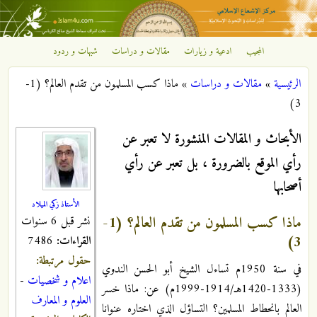
تجاوز إلى المحتوى الرئيسي
المجيب
ادعية و زيارات
مقالات و دراسات
شبهات و ردود
مركز
الرئيسية
»
مقالات و دراسات
»
ماذا كسب المسلمون من تقدم العالم؟ (1-
الإشعاع
أنت هنا
3)
الإسلامي
الأبحاث و المقالات المنشورة لا تعبر عن
رأي الموقع بالضرورة ، بل تعبر عن رأي
أصحابها
الأستاذ زكي الميلاد
ماذا كسب المسلمون من تقدم العالم؟ (1-
نشر قبل 6 سنوات
3)
القراءات:
7486
حقول مرتبطة:
في سنة 1950م تساءل الشيخ أبو الحسن الندوي
اعلام و شخصيات
-
(1333-1420هـ/1914-1999م) عن: ماذا خسر
العلوم و المعارف
العالم بانحطاط المسلمين؟ التساؤل الذي اختاره عنوانا