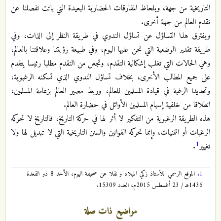
التاريخية من جهة، وبلحاظ المفارقات الحضارية البعيدة التي باتت تفصلنا عن
تقدم العالم من جهة أخرى.
ويفترق هذا التساؤل عن تساؤل الندوي في طريقة النظر إلى الذات، وفي
طريقة تقدير الوضعية التي نحن عليها اليوم، وفي طبيعة رؤيتنا وعلاقتنا بالعالم،
وهي الحالات التي تغلب إشكالية التقدم، وتجعل من التقدم مطلبا رئيسا يتقدم
على جميع المطالب الأخرى، بخلاف تساؤل الندوي الذي تسكنه الرغبوية،
وتحديدا الرغبة في قيادة المسلمين للعالم، وربط مصير العالم بزعامة المسلمين،
انطلاقا من خلفية إسهام المسلمين الأوائل في حضارة العالم.
هذه الطريقة الرغبوية من التفكير لا أثر لها في حركة التاريخ، فالتاريخ لا تحركه
الرغبات أو التمنيات، وإنما تحركه القوانين والسنن التاريخية التي لا تبديل لها ولا
1
تغيير
.
1.
الموقع الرسمي للأستاذ زكي الميلاد و نقلا عن صحيفة اليوم، الأحد 8 ذو القعدة
1436هـ / 23 أغسطس 2015م، العدد 15309.
مواضيع ذات صلة