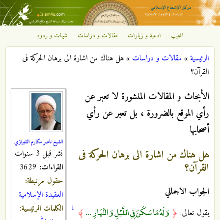
تجاوز إلى المحتوى الرئيسي
المجيب
ادعية و زيارات
مقالات و دراسات
شبهات و ردود
مركز
الرئيسية
»
مقالات و دراسات
»
هل هناك من اشارة الى برهان الحرکة فی
الإشعاع
أنت هنا
القرآن؟
الإسلامي
الأبحاث و المقالات المنشورة لا تعبر عن
رأي الموقع بالضرورة ، بل تعبر عن رأي
أصحابها
الشيخ ناصر مكارم الشيرازي
هل هناك من اشارة الى برهان الحرکة فی
نشر قبل 3 سنوات
القرآن؟
القراءات:
3629
حقول مرتبطة:
الجواب الاجمالي
العقيدة الإسلامية
1
الكلمات الرئيسية:
وَلَهُ مَا سَكَنَ فِي اللَّيْلِ وَالنَّهَارِ ...
یقول تعالى:
﴿
﴾