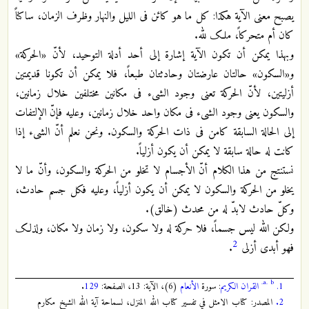
یصبح معنى الآیة هکذا: کل ما هو کائن فی اللیل والنهار وظرف الزمان، ساکناً
کان أم متحرکاً، ملک لله.
وبهذا یمکن أن تکون الآیة إشارة إلى أحد أدلة التوحید، لأنّ «الحرکة»
و«السکون» حالتان عارضتان وحادثتان طبعاً، فلا یمکن أن تکونا قدیمتین
أزلیتین، لأنّ الحرکة تعنی وجود الشیء فی مکانین مختلفین خلال زمانین،
والسکون یعنی وجود الشیء فی مکان واحد خلال زمانین، وعلیه فإنّ الإلتفات
إلى الحالة السابقة کامن فی ذات الحرکة والسکون. ونحن نعلم أنّ الشیء إذا
کانت له حالة سابقة لا یمکن أن یکون أزلیاً.
نستنتج من هذا الکلام أنّ الأجسام لا تخلو من الحرکة والسکون، وأنّ ما لا
یخلو من الحرکة والسکون لا یمکن أن یکون أزلیاً، وعلیه فکل جسم حادث،
وکلّ حادث لابدّ له من محدث (خالق).
ولکن الله لیس جسماً، فلا حرکة له ولا سکون، ولا زمان ولا مکان، ولذلک
2
فهو أبدی أزلی
.
a.
b.
1.
القران الكريم
: سورة
الأنعام
(6)، الآية: 13، الصفحة:
129
.
2.
المصدر: كتاب الامثل في تفسير كتاب الله المنزل‌، لسماحة آية الله الشيخ مكارم