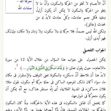
معرفة الله
-
أنّ الأجسام لا تخلو من الحرکة والسکون، وأنّ ما لا
صفات الله
یخلو من الحرکة والسکون لا یمکن أن یکون أزلیاً،
وعلیه فکل جسم حادث، وکلّ حادث لابدّ له من
محدث (خالق).
ولکن الله لیس جسماً، فلا حرکة له ولا سکون، ولا زمان ولا مکان، ولذلک
فهو أبدی أزلی.
الجواب التفصيلي
یمکن الحصول على جواب هذا السؤال من خلال الآیة 12 من سورة
1
وَلَهُ مَا سَكَنَ فِي اللَّيْلِ وَالنَّهَارِ ...
«الانعام»، حیث یقول تعالى:
﴿
﴾
.
لابدّ هنا أن نلاحظ أنّ «سکن» والسکونة تعنی التوقف والإستقرار فی مکان
ما، سواء أکان ذلک الموجود الساکن فی حالة حرکة أم سکون، نقول مثلا:
فلان «ساکن» فی المدینة الفلانیة، أی إنّه مستقر هناک، مع أنّه یمکن أن
یکون متحرّکاً فی شوارعها.
کما یحتمل أن تقابل «السکون» فی هذه الآیة «الحرکة»، ولمّا کان السکون
والحرکة من الحالات النسبیة، فإنّ ذکر أحدهما یغنینا عن ذکر الآخر، وعلیه