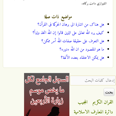
الشيرازي دامت بركاته.
مواضيع ذات صلة
هل هناک من اشارة الى برهان الحرکة فی القرآن؟
کیف یرد الله تعالى على الذین قالوا: إن الله اتخذ ولداً؟
هل التعرف على حقیقة صفات الله أمر ممکن؟
ما هو المقصود من ان الله «نور»؟
هل یمکن الاعتقاد بتعدد الآلهة؟
‏إدخال كلمات البحث ‏
القران الكريم
المجيب
دائرة المعارف الاسلامية