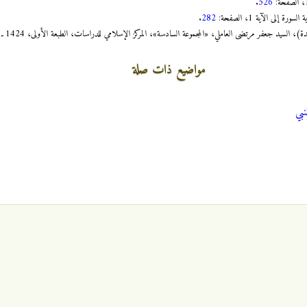
.
526
.
282
د جعفر مرتضى العاملي، «المجموعة السادسة»، المركز الإسلامي للدراسات، الطبعة الأولى، 1424 ـ 2003، السؤال (293).
مواضيع ذات صلة
نبي