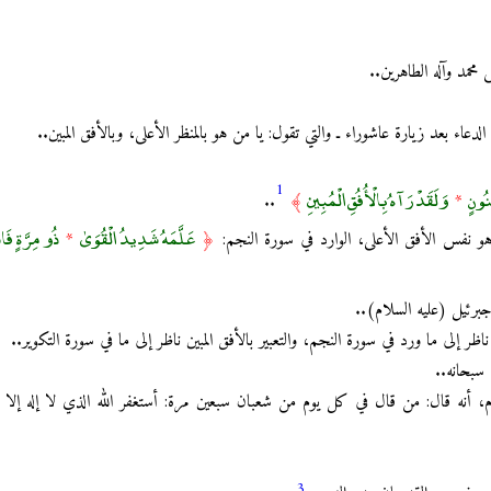
 محمد وآله الطاهرين..
لدعاء بعد زيارة عاشوراء ـ والتي تقول: يا من هو بالمنظر الأعلى، وبالأفق المبين..
1
ُونٍ
وَلَقَدْ رَآهُ بِالْأُفُقِ الْمُبِينِ
..
﴾
*
عَلَّمَهُ شَدِيدُ الْقُوَىٰ
ذُو مِرَّةٍ فَا
ة، هو نفس الأفق الأعلى، الوارد في سورة النجم:
﴿
*
جبرئيل (عليه السلام)..
ه ناظر إلى ما ورد في سورة النجم، والتعبير بالأفق المبين ناظر إلى ما في سورة التكوير..
 سبحانه..
 أنه قال: من قال في كل يوم من شعبان سبعين مرة: أستغفر الله الذي لا إله إلا هو
3