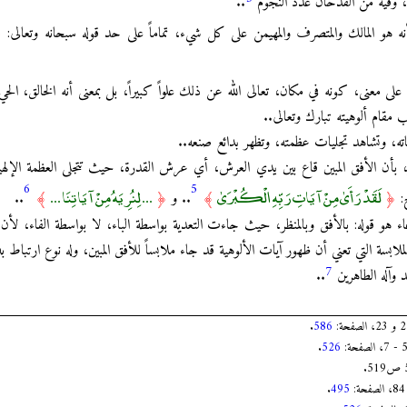
ِد، وفيه من القدحان عدد النجوم
..
ر أنه هو المالك والمتصرف والمهيمن على كل شيء، تماماً على حد قوله سبحانه وتعالى:
﴿
لى معنى، كونه في مكان، تعالى الله عن ذلك علواً كبيراً، بل بمعنى أنه الخالق، الحي، 
ب مقام ألوهيته تبارك وتعالى..
آياته، وتشاهد تجليات عظمته، وتظهر بدائع صنعه..
كر، بأن الأفق المبين قاع بين يدي العرش، أي عرش القدرة، حيث تتجلى العظمة الإلهي
6
5
لَقَدْ رَأَىٰ مِنْ آيَاتِ رَبِّهِ الْكُبْرَىٰ
... لِنُرِيَهُ مِنْ آيَاتِنَا ...
ج:
﴿
﴾
.. و
﴿
﴾
..
اء هو قوله: بالأفق وبالمنظر، حيث جاءت التعدية بواسطة الباء، لا بواسطة الفاء، لأن
الملابسة التي تعني أن ظهور آيات الألوهية قد جاء ملابساً للأفق المبين، وله نوع ارتباط به
7
د وآله الطاهرين
..
.
586
.
526
.
495