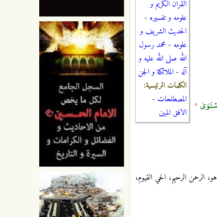
القرآن الكريم و
علومه و تفسيره
-
الحديث الشريف و
علومه
-
محمد رسول
الله صلى الله عليه و
آله
-
الملائكة و الجن
الكلمات الرئيسية:
المصطلحات
-
سْتَوَىٰ
*
الافق المبين
، الرحمن الرحيم، الحي القيوم،