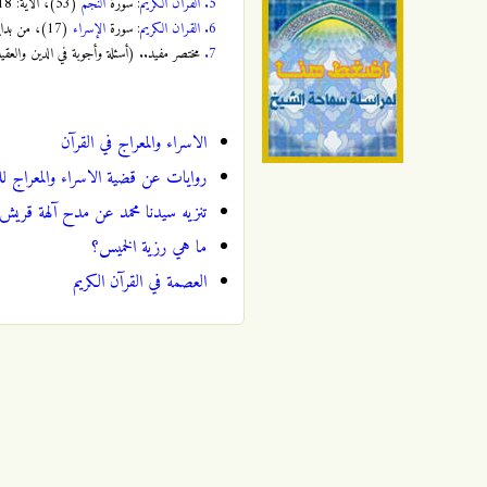
5.
القران الكريم
: سورة
النجم
(53)، الآية: 18، الصفحة:
6.
القران الكريم
: سورة
الإسراء
(17)، من بداية السورة إلى الآية 1، الصفحة:
7.
مختصر مفيد.. (أسئلة وأجوبة في الدين والعقيدة)، السي
الاسراء والمعراج في القرآن
روايات عن قضية الاسراء والمعراج لل
تنزيه سيدنا محمد عن مدح آلهة قريش
ما هي رزية الخميس؟
العصمة في القرآن الكريم