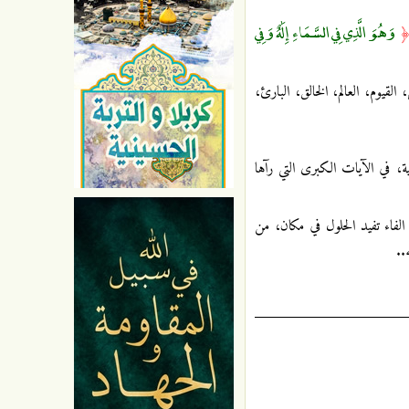
وَهُوَ الَّذِي فِي السَّمَاءِ إِلَٰهٌ وَفِي
القيوم، العالم، الخالق، البارئ،
ة، في الآيات الكبرى التي رآها
 الفاء تفيد الحلول في مكان، من
..