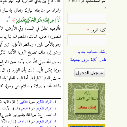
‏اسم المستخدم، أو e-mail
قال: قاع بين يدي العرش، فيه أنهار تطَّر
*
والمراد هو مناجاته تبارك وتعالى باعتبا
4
الْأَرْضِ إِلَٰهٌ وَهُوَ الْحَكِيمُ الْعَلِيمُ
..
﴾
فألوهيته تعالى في السماء وفي الأرض. لا ع
‏كلمة المرور ‏
*
المصور، الخالق، المالك، المتصرف بما يناس
وهو بالأفق المبين، وبالمنظر الأعلى، ترى 
إنشاء حساب جديد
ويشير إلى ذلك تصريح الرواية الآنفة الذ
طلب كلمة مرور جديدة
رسول الله صلى الله عليه وآله، حين المعرا
وربما يمكن تأييد ذلك بأن الوارد في الدع
حيث إفادتها الظرفية، أما الباء فلعلها باء 
والحمد لله، والصلاة والسلام على رسوله محم
1.
القران الكريم
: سورة
التكوير
(81)، الآية: 22 و 23، الصفحة:
2.
القران الكريم
: سورة
النجم
(53)، الآيات: 5 - 7، الصفحة:
3.
الخصال ج2 ص582 وتفسير نور الثقلين ج5 ص519.
4.
القران الكريم
: سورة
الزخرف
(43)، الآية: 84، الصفحة: