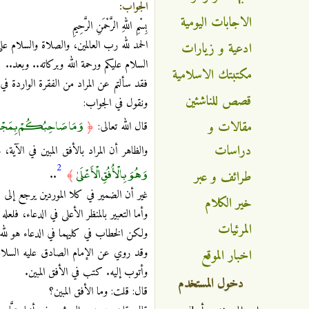
الجواب:
الاجابات اليومية
بِسْمِ اللهِ الرَّحْمَنِ الرَّحِيمِ
الحمد لله رب العالمين، والصلاة والسلام على
ادعية و زيارات
السلام عليكم ورحمة الله وبركاته.. وبعد..
مكتبتك الاسلامية
فقد سألتم عن المراد من الفقرة الواردة في ا
قصص للناشئين
ونقول في الجواب:
وَمَا صَاحِبُكُمْ بِمَجْن
مقالات و
قال الله تعالى:
﴿
دراسات
والظاهر أن المراد بالأفق المبين في الآي
2
وَهُوَ بِالْأُفُقِ الْأَعْلَىٰ
طرائف و عبر
..
﴾
غير أن الضمير في كلا الموردين يرجع إلى 
خير الكلام
وأما التعبير بالمنظر الأعلى في الدعاء، فلعل
المرئيات
ولكن الخطاب في كليهما في الدعاء هو لله
وقد روي عن الإمام الصادق عليه السلام،
اخبار الموقع
وأتوب إليه. كتب في الأفق المبين.
دخول المستخدم
قال: قلت: وما الأفق المبين؟