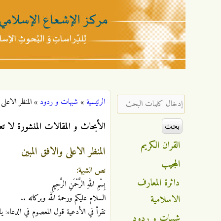
مركز
الإشعاع
‏إدخال كلمات البحث ‏
الرئيسية
»
شبهات و ردود
»
المنظر الاعلى 
أنت هنا
الإسلامي
الأبحاث و المقالات المنشورة لا تع
القران الكريم
المنظر الاعلى والافق المبين
المجيب
نص الشبهة:
دائرة المعارف
بِسْمِ اللهِ الرَّحْمَنِ الرَّحِيمِ
الاسلامية
السلام عليكم ورحمة الله وبركاته ..
نقرأ في الأدعية قول المعصوم في الدعاء: يا
شبهات و ردود