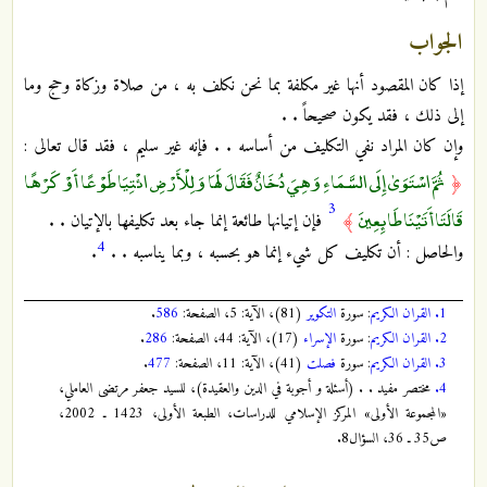
الجواب
إذا كان المقصود أنها غير مكلفة بما نحن نكلف به ، من صلاة وزكاة وحج وما
إلى ذلك ، فقد يكون صحيحاً . .
وإن كان المراد نفي التكليف من أساسه . . فإنه غير سليم ، فقد قال تعالى :
ثُمَّ اسْتَوَىٰ إِلَى السَّمَاءِ وَهِيَ دُخَانٌ فَقَالَ لَهَا وَلِلْأَرْضِ ائْتِيَا طَوْعًا أَوْ كَرْهًا
﴿
3
قَالَتَا أَتَيْنَا طَائِعِينَ
﴾
فإن إتيانها طائعة إنما جاء بعد تكليفها بالإتيان . .
4
والحاصل : أن تكليف كل شيء إنما هو بحسبه ، وبما يناسبه . .
.
1.
القران الكريم
: سورة
التكوير
(81)، الآية: 5، الصفحة:
586
.
2.
القران الكريم
: سورة
الإسراء
(17)، الآية: 44، الصفحة:
286
.
3.
القران الكريم
: سورة
فصلت
(41)، الآية: 11، الصفحة:
477
.
4.
مختصر مفيد . . (أسئلة و أجوبة في الدين والعقيدة)، للسيد جعفر مرتضى العاملي،
«المجموعة الأولى» المركز الإسلامي للدراسات، الطبعة الأولى، 1423 ـ 2002،
ص35 ـ 36، السؤال8.