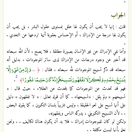
.
الجواب
قلت : إنها لا يجب أن يكون لها عقل بمستوى عقول البشر ، بل يجب أن
يكون لها درجة من الإدراك ، أو الإحساس بعقوبة آتية تردعها عن التعدي .
.
وأما نفي الإدراك عن غير الإنسان بصورة مطلقة ، فلا يصح ، لأن الله سبحانه
قد أخبر عن وجود درجات من الإدراك لدى سائر الموجودات ، بدليل أنه
... وَإِنْ مِنْ شَيْءٍ إِلَّا
سبحانه قد ذكر تسبيح الموجودات لله سبحانه ، فقال :
﴿
2
يُسَبِّحُ بِحَمْدِهِ وَلَٰكِنْ لَا تَفْقَهُونَ تَسْبِيحَهُمْ إِنَّهُ كَانَ حَلِيمًا غَفُورًا
.
﴾
فهو قد تحدث عن الموجودات كما يتحدث عن العقلاء ، حيث قال : «
تسبيحهم » ولم يقل : «تسبيحها» . كما أن قوله تعالى : « لا تفقهون » دليل
على أنها تسبح على نحو الحقيقة ، وليس تنزيهاً بلسان التكوين ، كما يقوله البعض
. . لأن التسبيح التكويني ، يدركه الناس ويفقهونه.
ولكن لو كان للموجودات إدراك ، فلا بد أن يكون هناك تكاليف . . ونحن
نعلم بأنها ليست مكلفة . .