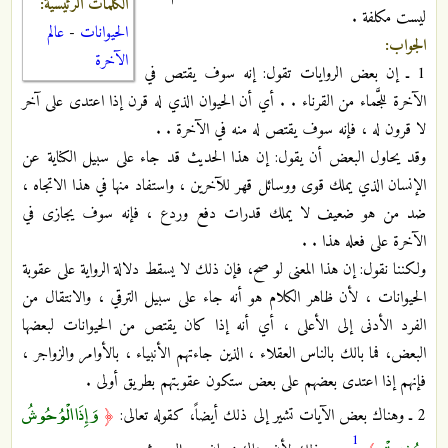
الكلمات الرئيسية:
ليست مكلفة .
الحيوانات
-
عالم
الجواب:
الآخرة
1 ـ إن بعض الروايات تقول: إنه سوف يقتص في
الآخرة للجَّماء من القرناء . . أي أن الحيوان الذي له قرن إذا اعتدى على آخر
لا قرون له ، فإنه سوف يقتص له منه في الآخرة . .
وقد يحاول البعض أن يقول: إن هذا الحديث قد جاء على سبيل الكناية عن
الإنسان الذي يملك قوى ووسائل قهر للآخرين ، واستفاد منها في هذا الاتجاه ،
ضد من هو ضعيف لا يملك قدرات دفع وردع ، فإنه سوف يجازى في
الآخرة على فعله هذا . .
ولكننا نقول: إن هذا المعنى لو صح، فإن ذلك لا يسقط دلالة الرواية على عقوبة
الحيوانات ، لأن ظاهر الكلام هو أنه جاء على سبيل الترقي ، والانتقال من
الفرد الأدنى إلى الأعلى ، أي أنه إذا كان يقتص من الحيوانات لبعضها
البعض، فما بالك بالناس العقلاء ، الذين جاءتهم الأنبياء ، بالأوامر والزواجر ،
فإنهم إذا اعتدى بعضهم على بعض ستكون عقوبتهم بطريق أولى .
وَإِذَا الْوُحُوشُ
2 ـ وهناك بعض الآيات تشير إلى ذلك أيضاً، كقوله تعالى:
﴿
1