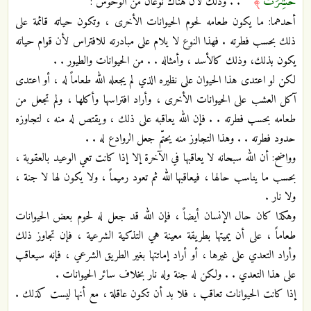
حُشِرَتْ
﴾
. . وذلك لأن هناك نوعان من الوحوش :
أحدهما: ما يكون طعامه لحوم الحيوانات الأخرى ، وتكون حياته قائمة على
ذلك بحسب فطرته . فهذا النوع لا يلام على مبادرته للافتراس لأن قوام حياته
يكون بذلك، وذلك كالأسد ، وأمثاله . . من الحيوانات والطيور . .
لكن لو اعتدى هذا الحيوان على نظيره الذي لم يجعله الله طعاماً له ، أو اعتدى
آكل العشب على الحيوانات الأخرى ، وأراد افتراسها وأكلها ، ولم تجعل من
طعامه بحسب فطرته . . فإن الله يعاقبه على ذلك ، ويقتص له منه ، لتجاوزه
حدود فطرته . . وهذا التجاوز منه يحتّم جعل الروادع له . .
وواضح: أن الله سبحانه لا يعاقبها في الآخرة إلا إذا كانت تعي الوعيد بالعقوبة ،
بحسب ما يناسب حالها ، فيعاقبها الله ثم تعود رميماً ، ولا يكون لها لا جنة ،
ولا نار .
وهكذا كان حال الإنسان أيضاً ، فإن الله قد جعل له لحوم بعض الحيوانات
طعاماً ، على أن يميتها بطريقة معينة هي التذكية الشرعية ، فإن تجاوز ذلك
وأراد التعدي على غيرها ، أو أراد إماتتها بغير الطريق الشرعي ، فإنه سيعاقب
على هذا التعدي . . ولكن له جنة وله نار بخلاف سائر الحيوانات .
إذا كانت الحيوانات تعاقب ، فلا بد أن تكون عاقلة ، مع أنها ليست كذلك .