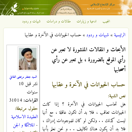
تجاوز إلى المحتوى الرئيسي
المجيب
ادعية و زيارات
مقالات و دراسات
شبهات و ردود
مركز
الرئيسية
»
شبهات و ردود
»
حساب الحيوانات في الآخرة و عقابها
الإشعاع
أنت هنا
الأبحاث و المقالات المنشورة لا تعبر عن
الإسلامي
رأي الموقع بالضرورة ، بل تعبر عن رأي
أصحابها
السيد جعفر مرتضى العاملي
حساب الحيوانات في الآخرة و عقابها
نشر قبل 10
سنوات
نص الشبهة:
القراءات:
31014
هل تحاسب الحيوانات في الآخرة ؟ إذا كانت
حقول مرتبطة:
الحيوانات تعاقب ، فلا بد أن تكون عاقلة ، مع أنها
العقيدة الاسلامية
ليست كذلك . . ولكن لو كان للموجودات إدراك ،
-
الملائكة و الجن
فلا بد أن يكون هناك تكاليف . . و نحن نعلم بأنها