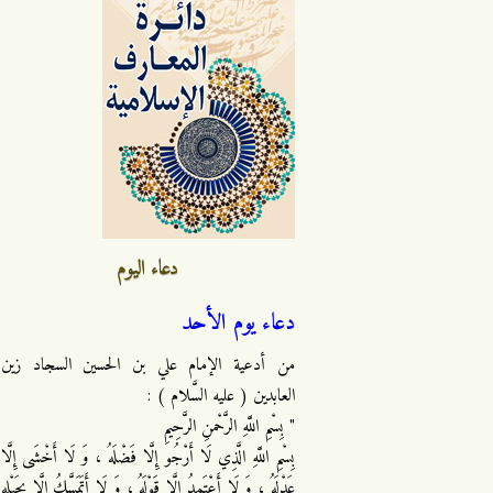
دعاء اليوم
دعاء يوم الأحد
من أدعية الإمام علي بن الحسين السجاد زين
العابدين ( عليه السَّلام ) :
" بِسْمِ اللَّهِ الرَّحْمنِ الرَّحِيمِ
بِسْمِ اللَّهِ الَّذِي لَا أَرْجُو إِلَّا فَضْلَهُ ، وَ لَا أَخْشَى إِلَّا
عَدْلَهُ ، وَ لَا أَعْتَمِدُ إِلَّا قَوْلَهُ ، وَ لَا أَتَمَسَّكُ إِلَّا بِحَبْلِهِ