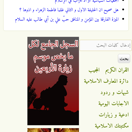
الجمعيات السياسية أو الأحزاب في الإسلام
هل صحيح ان الخليفة الاول و الثاني ظلما فاطمة الزهراء و اذوها ؟
الميزة الفارقة بين المؤمن و المنافق حبّ علي بن أبي طالب عليه السلام
‏إدخال كلمات البحث ‏
القران الكريم
المجيب
دائرة المعارف الاسلامية
شبهات و ردود
الاجابات اليومية
ادعية و زيارات
مكتبتك الاسلامية