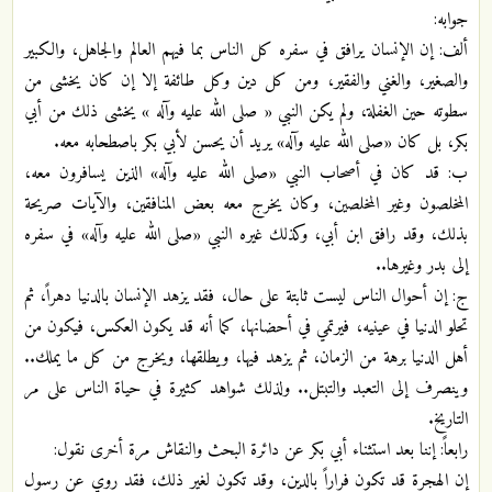
جوابه:
ألف: إن الإنسان يرافق في سفره كل الناس بما فيهم العالم والجاهل، والكبير
والصغير، والغني والفقير، ومن كل دين وكل طائفة إلا إن كان يخشى من
سطوته حين الغفلة، ولم يكن النبي « صلى الله عليه وآله » يخشى ذلك من أبي
بكر، بل كان «صلى الله عليه وآله» يريد أن يحسن لأبي بكر باصطحابه معه.
ب: قد كان في أصحاب النبي «صلى الله عليه وآله» الذين يسافرون معه،
المخلصون وغير المخلصين، وكان يخرج معه بعض المنافقين، والآيات صريحة
بذلك، وقد رافق ابن أبي، وكذلك غيره النبي «صلى الله عليه وآله» في سفره
إلى بدر وغيرها..
ج: إن أحوال الناس ليست ثابتة على حال، فقد يزهد الإنسان بالدنيا دهراً، ثم
تحلو الدنيا في عينيه، فيرتمي في أحضانها، كما أنه قد يكون العكس، فيكون من
أهل الدنيا برهة من الزمان، ثم يزهد فيها، ويطلقها، ويخرج من كل ما يملك..
وينصرف إلى التعبد والتبتل.. ولذلك شواهد كثيرة في حياة الناس على مر
التاريخ.
رابعاً: إننا بعد استثناء أبي بكر عن دائرة البحث والنقاش مرة أخرى نقول:
إن الهجرة قد تكون فراراً بالدين، وقد تكون لغير ذلك، فقد روي عن رسول