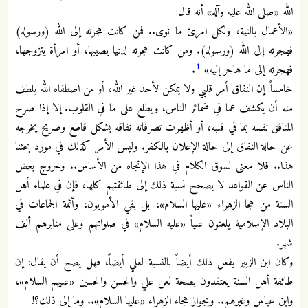
الله «صلى الله عليه وآله» أنه قال:
«الأعمال بالنية، ولكل امرئ ما نوى.. فمن كانت هجرته إلى الله (ورسوله)
فهجرته إلى الله (ورسوله). ومن كانت هجرته لدنيا يصيبها، أو امرأة يتزوجها،
1
فهجرته إلى ما هاجر إليه»
.
خامساً: إن النفاق أمر قلبي ولا يمكن لأحد غير الله، أو من اصطفاه الله بلطف
منه أن يكشف عما في ضمائر الناس، ويطلع على ما في القلوب. إلا إذا صرح
المنافق نفسه بما في قلبه، أو أظهرت تصرفاته نفاقه بشكل قاطع وصريح يخرجه
عن حالة النفاق إلى حالة الإعلان بالكفر. وليس الأمر كذلك في مورد بحثنا
هذا.. فلا معنى لسوق الكلام في هذا الإتجاه من الأساس.. وخروج بعض
الناس عن القواعد لا يصحح نسبة ذلك إلى طائفتهم كلها، فإن في علماء أهل
السنة من هجا الزهراء «عليها السلام»، بل بقي الأمويون، وأئمة الجماعات في
البلاد الإسلامية يلعنون علياً «عليه السلام» في صلواتهم وعلى منابرهم ألف
شهر.
وكان ابن الزبير يفعل ذلك أيضاً بالنسبة لعلي أيضاً، فهل يصح أن يقال: إن
طائفة أهل السنة يعتقدون بصحة لعن علي والحسن والحسين «عليهم السلام»،
وابن عباس وغيرهم.. وبجواز هجاء الزهراء «عليها السلام».. وما إلى ذلك؟!