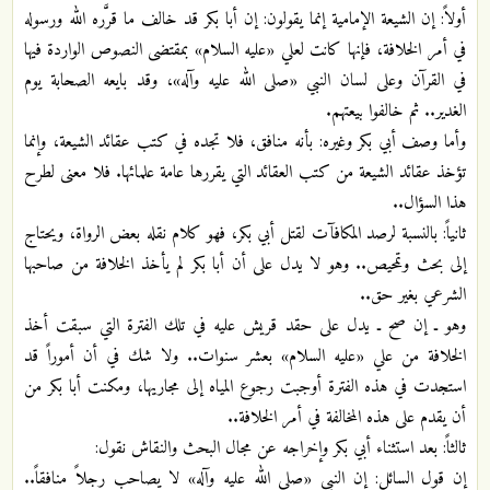
أولاً: إن الشيعة الإمامية إنما يقولون: إن أبا بكر قد خالف ما قرَّره الله ورسوله
في أمر الخلافة، فإنها كانت لعلي «عليه السلام» بمقتضى النصوص الواردة فيها
في القرآن وعلى لسان النبي «صلى الله عليه وآله»، وقد بايعه الصحابة يوم
الغدير.. ثم خالفوا بيعتهم.
وأما وصف أبي بكر وغيره: بأنه منافق، فلا تجده في كتب عقائد الشيعة، وإنما
تؤخذ عقائد الشيعة من كتب العقائد التي يقررها عامة علمائها. فلا معنى لطرح
هذا السؤال..
ثانياً: بالنسبة لرصد المكافآت لقتل أبي بكر، فهو كلام نقله بعض الرواة، ويحتاج
إلى بحث وتمحيص.. وهو لا يدل على أن أبا بكر لم يأخذ الخلافة من صاحبها
الشرعي بغير حق..
وهو ـ إن صح ـ يدل على حقد قريش عليه في تلك الفترة التي سبقت أخذ
الخلافة من علي «عليه السلام» بعشر سنوات.. ولا شك في أن أموراً قد
استجدت في هذه الفترة أوجبت رجوع المياه إلى مجاريها، ومكنت أبا بكر من
أن يقدم على هذه المخالفة في أمر الخلافة..
ثالثاً: بعد استثناء أبي بكر وإخراجه عن مجال البحث والنقاش نقول:
إن قول السائل: إن النبي «صلى الله عليه وآله» لا يصاحب رجلاً منافقاً..