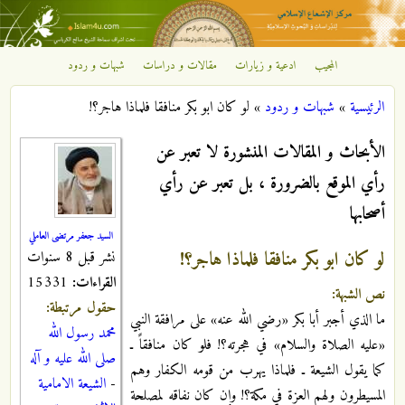
تجاوز إلى المحتوى الرئيسي
المجيب
ادعية و زيارات
مقالات و دراسات
شبهات و ردود
مركز
الرئيسية
»
شبهات و ردود
»
لو كان ابو بكر منافقا فلماذا هاجر؟!
الإشعاع
أنت هنا
الأبحاث و المقالات المنشورة لا تعبر عن
الإسلامي
رأي الموقع بالضرورة ، بل تعبر عن رأي
أصحابها
السيد جعفر مرتضى العاملي
لو كان ابو بكر منافقا فلماذا هاجر؟!
نشر قبل 8 سنوات
القراءات:
15331
نص الشبهة:
حقول مرتبطة:
ما الذي أجبر أبا بكر «رضي الله عنه» على مرافقة النبي
محمد رسول الله
«عليه الصلاة والسلام» في هجرته؟! فلو كان منافقاً ـ
صلى الله عليه و آله
كما يقول الشيعة ـ فلماذا يهرب من قومه الكفار وهم
-
الشيعة الامامية
المسيطرون ولهم العزة في مكة؟! وإن كان نفاقه لمصلحة