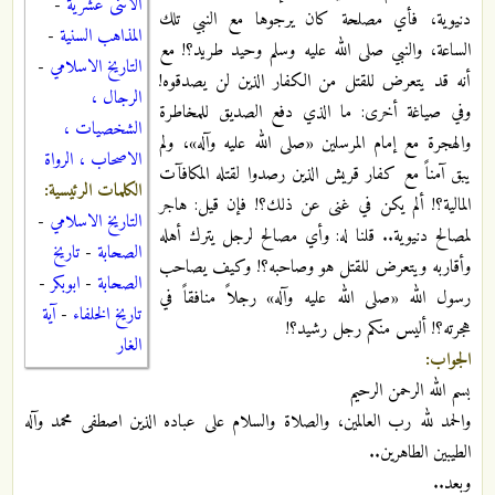
الاثنى عشرية
-
دنيوية، فأي مصلحة كان يرجوها مع النبي تلك
المذاهب السنية
-
الساعة، والنبي صلى الله عليه وسلم وحيد طريد؟! مع
التاريخ الاسلامي
-
أنه قد يتعرض للقتل من الكفار الذين لن يصدقوه!
الرجال ،
وفي صياغة أخرى: ما الذي دفع الصديق للمخاطرة
الشخصيات ،
والهجرة مع إمام المرسلين «صلى الله عليه وآله»، ولم
الاصحاب ، الرواة
يبق آمناً مع كفار قريش الذين رصدوا لقتله المكافآت
الكلمات الرئيسية:
المالية؟! ألم يكن في غنى عن ذلك؟! فإن قيل: هاجر
التاريخ الاسلامي
-
لمصالح دنيوية.. قلنا له: وأي مصالح لرجل يترك أهله
الصحابة
-
تاريخ
وأقاربه ويتعرض للقتل هو وصاحبه؟! وكيف يصاحب
الصحابة
-
ابوبكر
-
رسول الله «صلى الله عليه وآله» رجلاً منافقاً في
تاريخ الخلفاء
-
آية
هجرته؟! أليس منكم رجل رشيد؟!
الغار
الجواب:
بسم الله الرحمن الرحيم
والحمد لله رب العالمين، والصلاة والسلام على عباده الذين اصطفى محمد وآله
الطيبين الطاهرين..
وبعد..