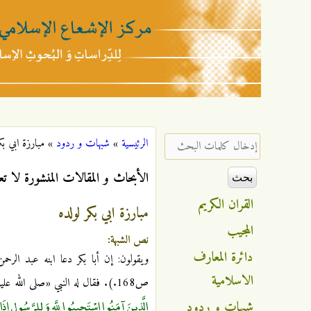
مركز
الإشعاع
‏إدخال كلمات البحث ‏
الرئيسية
»
شبهات و ردود
»
مبارزة ابي بك
أنت هنا
الإسلامي
الأبحاث و المقالات المنشورة لا تع
القران الكريم
مبارزة ابي بكر لولده
المجيب
نص الشبهة:
دائرة المعارف
الاسلامية
ص168.). فقال له النبي «صلى الله عليه وآله»: «متعنا بنفسك، أما علمت أنك مني بمنزلة سمعي من بصري، فأنزل الله تعالى:
الَّذِينَ آمَنُوا اسْتَجِيبُوا لِلَّهِ وَلِلرَّسُولِ إِ
شبهات و ردود