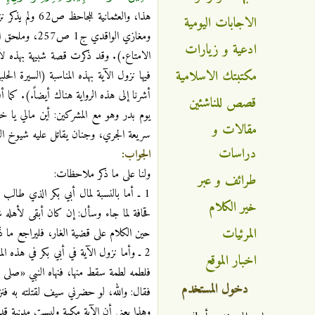
الاجابات اليومية
ادعية و زيارات
الامتاع.). وقد ذكرت قصة شبيهة بهذه لأبي
مكتبتك الاسلامية
أشرنا إلى هذه الرواية هناك أيضاً.). كما أ
قصص للناشئين
يوم بدر وهو مع المشركين: أين مالي يا خ
مقالات و
سريعة الجري، وجنان يقاتل عليه شيوخ الضلال (السيرة الحلبية 
دراسات
الجواب:
ولنا على ما ذكر ملاحظات:
طرائف و عبر
1 ـ أما بالنسبة لمال أبي بكر الذي طالب
خير الكلام
قحافة لما جاء وسأل: إن كان أبقى لأهله
المرئيات
حين الكلام على قضية الغار، فليراجع ما ذك
2 ـ وأما نزول الآية في أبي بكر في هذه ا
اخبار الموقع
فلطمه لطمة سقط منها، فنهاه النبي «صلى الل
دخول المستخدم
فقال: والله، لو حضرني سيف لقتلته به فن
وهذا يعني أن الآية مكية وليست مدنية قد