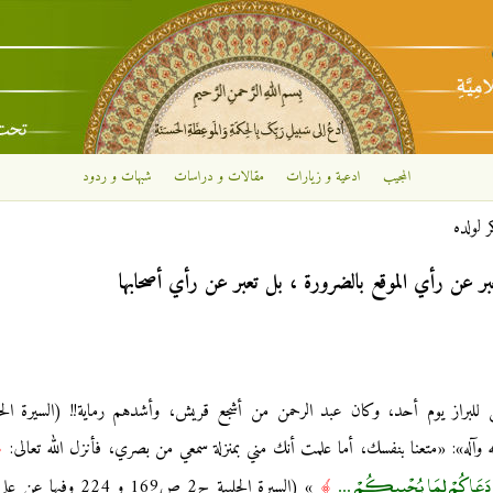
تجاوز إلى المحتوى الرئيسي
المجيب
ادعية و زيارات
مقالات و دراسات
شبهات و ردود
ر لولده
بر عن رأي الموقع بالضرورة ، بل تعبر عن رأي أصحابها
﴿
ذَا دَعَاكُمْ لِمَا يُحْيِيكُمْ ...
﴾
» (السيرة الحلبية ج2 ص169 و 224 