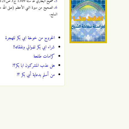
5.
صحيح البخاري ط سنة 1309 ج3 ص121، وتفسير ابن كثير ج4 ص159، والدر المنثور ج6 ص41، وفتح القدير ج4 ص21. وراجع: الغدير ج8 ص247.
6.
السابع.
الخروج من خوخة ابي بكر للهجرة
شراء ابي بكر للموالي ونفقاته!!
كرامات طلحة
هل عذب المشركون ابا بكر؟!
من أسلم بدعاية أبي بكر ؟!