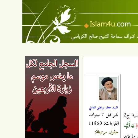
السيد جعفر مرتضى العاملي
نشر قبل 7 سنوات
ويقولون: إن أبا بكر دعا ابنه عبد الرحمن للبراز يوم أحد، وكان عبد الرحمن من أشجع قريش، وأشدهم رماية!! (السيرة الحلبية ج2
القراءات:
11850
يَا أَيُّهَا
حقول مرتبطة:
وفيها عن علي ما يؤيد