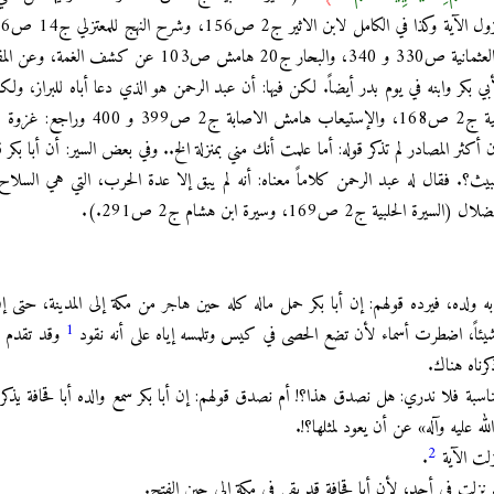
ومغازي الواقدي ج1 ص257، وملحق العثمانية ص330 و 340، والبحار ج20 هامش ص103 عن ك
 بكر وابنه في يوم بدر أيضاً. لكن فيها: أن عبد الرحمن هو الذي دعا أباه للبراز، ولكن
فيها نزول الآية بهذه المناسبة (السيرة الحلبية ج2 ص168، والإستيعاب هامش ال
ن أكثر المصادر لم تذكر قوله: أما علمت أنك مني بمنزلة الخ.. وفي بعض السير: أن أبا بكر ق
بيث؟. فقال له عبد الرحمن كلاماً معناه: أنه لم يبق إلا عدة الحرب، التي هي السل
ج2 ص169، وسيرة ابن هشام ج2 ص291.).
 به ولده، فيرده قولهم: إن أبا بكر حمل ماله كله حين هاجر من مكة إلى المدينة، حتى إن 
1
 شيئاً، اضطرت أسماء لأن تضع الحصى في كيس وتلمسه إياه على أنه نقود
وقد تقدم ب
رناه هناك.
لمناسبة فلا ندري: هل نصدق هذا؟! أم نصدق قولهم: إن أبا بكر سمع والده أبا قحافة يذكر 
ه عليه وآله» عن أن يعود لمثلها؟!.
2
زلت الآية
.
 نزلت في أحد، لأن أبا قحافة قد بقي في مكة إلى حين الفتح.