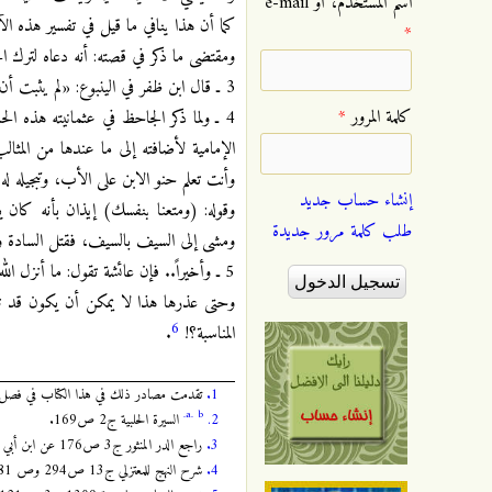
‏اسم المستخدم، أو e-mail
كما أن هذا ينافي ما قيل في تفسير هذه الآ
*
ومقتضى ما ذكر في قصته: أنه دعاه لترك ال
3 ـ قال ابن ظفر في الينبوع: «لم يثبت أن أبا بكر دعا ابنه للمبارزة، وإنما هو شيء ذكر في كتب التفسير»
‏كلمة المرور ‏
*
4 ـ ولما ذكر الجاحظ في عثمانيته هذه الح
الإمامية لأضافته إلى ما عندها من المثال
وأنت تعلم حنو الابن على الأب، وتبجيله له
إنشاء حساب جديد
وقوله: (ومتعنا بنفسك) إيذان بأنه ك
طلب كلمة مرور جديدة
ومشى إلى السيف بالسيف، فقتل السادة وال
5 ـ وأخيراً.. فإن عائشة تقول: ما أنزل الله فينا شيئاً من القرآن، غير أن الله أنزل عذري
وحتى عذرها هذا لا يمكن أن يكون قد نزل
6
المناسبة؟!
.
1.
تقدمت مصادر ذلك في هذا الكتاب في فصل هجرة
a.
b.
2.
السيرة الحلبية ج2 ص169.
3.
راجع الدر المنثور ج3 ص176 عن ابن أبي شيبة، وعبد بن حميد، وابن جرير، وابن المنذر، وابن أبي حاتم، وأبو الشيخ، وابن اسحاق.
4.
شرح النهج للمعتزلي ج13 ص294 وص 281، وليراجع آخر كتاب العثمانية ص340 وليراجع ص230.