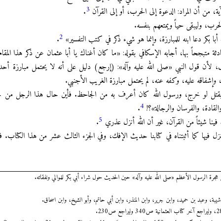
3
ية، من أن المراد: الدعوة إلى الحرب، أو إلى القرآن
.
حرب، وليبقى حياً ويمتعهم بنفسه.
2
.
ادثة متبجحاً بها، أجابه الإسكافي بقوله: «ما كان أغناك يا أبا عثمان عن ذكر هذا المقام 
ب، لأن قول النبي «صلى الله عليه وآله»: (إرجع) دليل على أنه لا يحتمل مبارزة أحد، 
، وإشفاقه عليه، وكفه عنه، لم يحتمل مبارزة الغريب الأجنبي.
ان يقتل لو خرج، ورسول الله كان أعرف به من الجاحظ. فأين حال هذا الرجل من 
4
قادة، والفرسان والرجالة»؟!
.
5
.
 فيها كما أثبتناه في كتابنا حديث الإفك، وفي الجزء الثالث عشر من هذا الكتاب. 
 الرسول الأعظم «صلى الله عليه وآله» حين الحديث حول شراء أبي بكر للموالي ونفقاته.