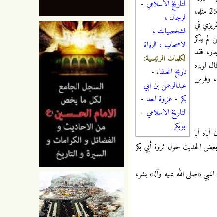
التاريخ الاسلامي
-
هذا، والعثمانية للجاحظ ص62 ولم يذكر نزول الآية وكذا في الكامل لابن الاثير ج2 ص156، وشرح النهج للمعتزلي ج14 ص256 مثله،
الرجال ،
شف الغمة، وعن المقريزي في
الشخصيات ،
 لم يذكر
الاصحاب ، الرواة
اصابة ج2 ص399 و 400 وراجع: غزوة بدر، فقد
الكلمات الرئيسية:
ال لولده
تاريخ الخلفاء
-
اح، وفرس
عبدالرحمن بن ابي
بكر
-
غزوة احد
-
التاريخ الاسلامي
-
ابوبكر
أباه أبا
عض الحديث حول ثروة أبي بكر
النبي «صلى الله عليه وآله» بشر؛