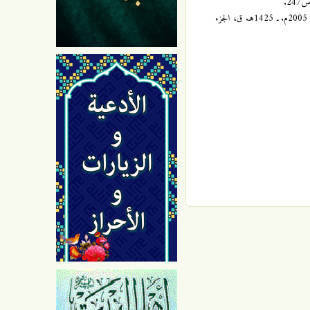
الصحيح من سيرة النبي الأعظم (صلى الله عليه و آله)، سماحة العلامة المحقق السيد جعفر مرتضى العاملي، المركز الإسلامي للدراسات، الطبعة الخامسة، 2005م. ـ 1425هـ. ق، الجزء