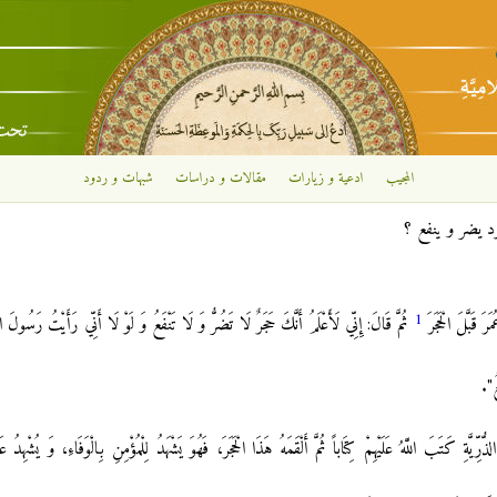
تجاوز إلى المحتوى الرئيسي
المجيب
ادعية و زيارات
مقالات و دراسات
شبهات و ردود
د يضر و ينفع ؟
1
َ قَبَّلَ الْحَجَرَ
ثُمَّ قَالَ: إِنِّي لَأَعْلَمُ أَنَّكَ حَجَرٌ لَا تَضُرُّ وَ لَا تَنْفَعُ وَ لَوْ لَا أَنِّي رَأَيْتُ رَسُولَ اللَّ
ُ".
ُّرِّيَّةِ كَتَبَ اللَّهُ عَلَيْهِمْ كِتَاباً ثُمَّ أَلْقَمَهُ هَذَا الْحَجَرَ، فَهُوَ يَشْهَدُ لِلْمُؤْمِنِ بِالْوَفَاءِ، وَ يُشْهِدُ عَ