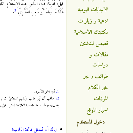
قِيلَ: فَذَلِكَ قَوْلُ النَّاسِ عِنْدَ الِاسْتِلَامِ: اللَّهُم
الاجابات اليومية
2
هَذَا مَا رَوَاهُ أَبُو سَعِيدٍ الْخُدْرِيُّ
.
ادعية و زيارات
مكتبتك الاسلامية
قصص للناشئين
مقالات و
دراسات
طرائف و عبر
خير الكلام
1.
أي الحجر الأسود.
المرئيات
2.
بحلب/سوريا، طبعة مؤسسة العلامة للنشر، قم/إيران، سنة: 
اخبار الموقع
دخول المستخدم
اياك أن تستقل فاتحة الكتاب!