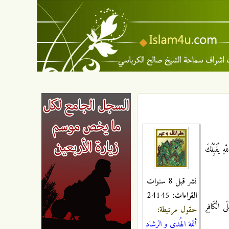
هِ يُقَبِّلُكَ
نشر قبل 8 سنوات
القراءات:
24145
لَى الْكَافِرِ
حقول مرتبطة:
أئمة الهُدى و الرشاد