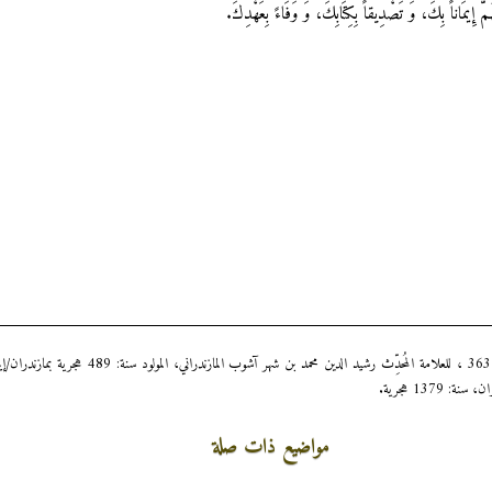
َّ إِيمَاناً بِكَ، وَ تَصْدِيقاً بِكِتَابِكَ، وَ وَفَاءً بِعَهْدِكَ‏.
1379 هجرية.
مواضيع ذات صلة