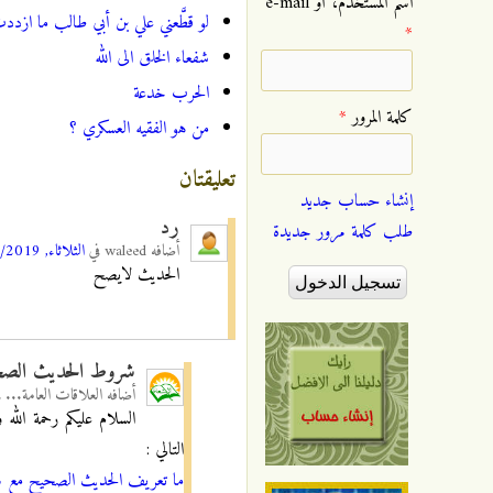
‏اسم المستخدم، أو e-mail
لو قطَّعني علي بن أبي طالب ما ازددت 
*
شفعاء الخلق الى الله
الحرب خدعة
‏كلمة المرور ‏
*
من هو الفقيه العسكري ؟
تعليقتان
إنشاء حساب جديد
رد
طلب كلمة مرور جديدة
أضافه
waleed
في
الثلاثاء, 19/02/2019 - 09:41
الحديث لايصح
شروط الحديث الص
أضافه
العلاقات العامة...
ف
السلام عليكم رحمة الله
التالي :
ما تعريف الحديث الصحيح مع شروط