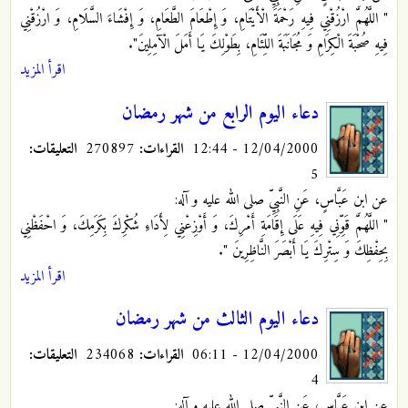
" اللَّهُمَّ ارْزُقْنِي فِيهِ رَحْمَةَ الْأَيْتَامِ، وَ إِطْعَامَ الطَّعَامِ، وَ إِفْشَاءَ السَّلَامِ، وَ ارْزُقْنِي
فِيهِ صُحْبَةَ الْكِرَامِ وَ مُجَانَبَةَ اللِّئَامِ، بِطَوْلِكَ يَا أَمَلَ الْآمِلِينَ".
اقرأ المزيد
دعاء اليوم الرابع من شهر رمضان
12/04/2000 - 12:44
القراءات:
270897
التعليقات:
5
عن ابن عَبَّاسٍ، عَنِ النَّبِيِّ صلى الله عليه و آله:
" اللَّهُمَّ قَوِّنِي فِيهِ عَلَى إِقَامَةِ أَمْرِكَ، وَ أَوْزِعْنِي لِأَدَاءِ شُكْرِكَ بِكَرَمِكَ، وَ احْفَظْنِي
بِحِفْظِكَ وَ سِتْرِكَ يَا أَبْصَرَ النَّاظِرِينَ ".
اقرأ المزيد
دعاء اليوم الثالث من شهر رمضان
12/04/2000 - 06:11
القراءات:
234068
التعليقات:
4
عن ابن عَبَّاسٍ، عَنِ النَّبِيِّ صلى الله عليه و آله: