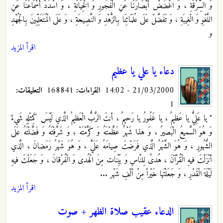
وَ السِّرْقَةِ ، وَ اغْضُضْ أَبْصَارَنَا عَنِ الْفُجُورِ وَ الْخِيَانَةِ ، وَ اسْدُدْ أَسْمَاعَنَا عَنِ
اللَّغْوِ وَ الْغِيبَةِ ، وَ تَفَضَّلْ عَلَى عُلَمَائِنَا بِالزُّهْدِ وَ النَّصِيحَةِ ، وَ عَلَى الْمُتَعَلِّمِينَ بِالْجُهْدِ
و
اقرأ المزيد
دعاء يا علي يا عظيم
21/03/2000 - 14:02
القراءات:
168841
التعليقات:
1
" يا عَلِيُّ يا عَظيمُ ، يا غَفُورُ يا رَحيمُ ، أنتَ الرَّبُّ الْعَظيمُ الَّذي لَيْسَ كَمِثْلِهِ شَيءٌ
وَ هُوَ السَّميعُ الْبَصيرُ ، وَ هذا شَهْرٌ عَظَّمْتَهُ وَ كَرَّمْتَهْ ، وَ شَرَّفْتَهُ وَ فَضَّلْتَهُ عَلَى
الشُّهُورِ ، وَ هُوَ الشَّهْرُ الَّذي فَرَضْتَ صِيامَهُ عَلَيَّ ، وَ هُوَ شَهْرُ رَمَضانَ ، الَّذي
أنْزَلْتَ فيهِ الْقُرْآنَ ، هُدىً لِلنّاسِ وَ بَيِّنات مِنَ الْهُدى وَ الْفُرْقانَ ، وَ جَعَلْتَ فيهِ
لَيْلَةَ الْقَدْرِ ، وَ جَعَلْتَها خَيْراً مِنْ ألْفِ شَهْر ...
اقرأ المزيد
الدعاء عقيب صلاة الظهر + صوت