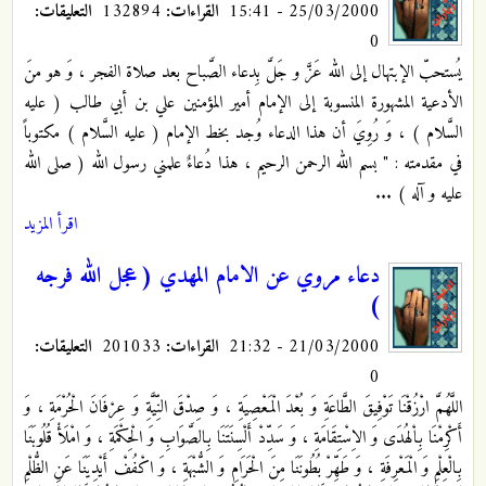
25/03/2000 - 15:41
القراءات:
132894
التعليقات:
0
يُستحبّ الإبتهال إلى الله عَزَّ و جَلَّ بِدعاء الصَّباح بعد صلاة الفجر ، وَ هو منَ
الأدعية المشهورة المنسوبة إلى الإمام أمير المؤمنين علي بن أبي طالب ( عليه
السَّلام ) ، وَ رُوِيَ أن هذا الدعاء وُجد بخط الإمام ( عليه السَّلام ) مكتوباً
في مقدمته : " بسم الله الرحمن الرحيم ، هذا دُعاءٌ علمني رسول الله ( صلى الله
عليه و آله ) ...
اقرأ المزيد
دعاء مروي عن الامام المهدي ( عجل الله فرجه
)
21/03/2000 - 21:32
القراءات:
201033
التعليقات:
0
اللَّهُمَّ ارْزُقْنَا تَوْفِيقَ الطَّاعَةِ وَ بُعْدَ الْمَعْصِيَةِ ، وَ صِدْقَ النِّيَّةِ وَ عِرْفَانَ الْحُرْمَةِ ، وَ
أَكْرِمْنَا بِاْلهُدَى وَ الاِسْتِقَامَةِ ، وَ سَدِّدْ أَلْسِنَتَنَا بِالصَّوَابِ وَ الْحِكْمَةِ ، وَ امْلَأْ قُلُوبَنَا
بِالْعِلْمِ وَ الْمَعْرِفَةِ ، وَ طَهِّرْ بُطُونَنَا مِنَ الْحَرَامِ وَ الشُّبْهَةِ ، وَ اكْفُفْ أَيْدِيَنَا عَنِ الظُّلْمِ