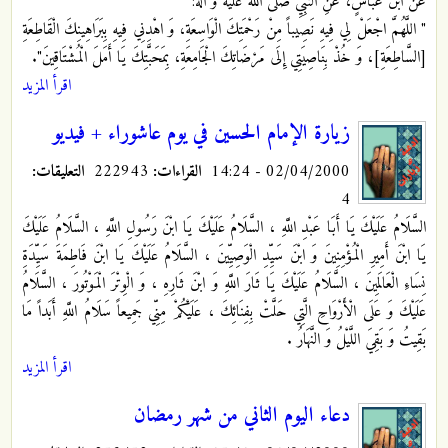
عن ابن عَبَّاسٍ، عَنِ النَّبِيِّ صلى الله عليه و آله:
" اللَّهُمَّ اجْعَلْ لِي فِيهِ نَصِيباً مِنْ رَحْمَتِكَ الْوَاسِعَةِ، وَ اهْدِنِي فِيهِ بِبَرَاهِينِكَ الْقَاطِعَةِ
[السَّاطِعَةِ]، وَ خُذْ بِنَاصِيَتِي إِلَى مَرْضَاتِكَ الْجَامِعَةِ، بِمَحَبَّتِكَ يَا أَمَلَ الْمُشْتَاقِينَ".
اقرأ المزيد
زيارة الإمام الحسين في يوم عاشوراء + فيديو
02/04/2000 - 14:24
القراءات:
222943
التعليقات:
4
السَّلَامُ عَلَيْكَ يَا أَبَا عَبْدِ اللَّهِ ، السَّلَامُ عَلَيْكَ يَا ابْنَ رَسُولِ اللَّهِ ، السَّلَامُ عَلَيْكَ
يَا ابْنَ أَمِيرِ الْمُؤْمِنِينَ وَ ابْنَ سَيِّدِ الْوَصِيِّينَ ، السَّلَامُ عَلَيْكَ يَا ابْنَ فَاطِمَةَ سَيِّدَةِ
نِسَاءِ الْعَالَمِينَ ، السَّلَامُ عَلَيْكَ يَا ثَارَ اللَّهِ وَ ابْنَ ثَارِهِ ، وَ الْوِتْرَ الْمَوْتُورَ ، السَّلَامُ
عَلَيْكَ وَ عَلَى الْأَرْوَاحِ الَّتِي حَلَّتْ بِفِنَائِكَ ، عَلَيْكُمْ مِنِّي جَمِيعاً سَلَامُ اللَّهِ أَبَداً مَا
بَقِيتُ وَ بَقِيَ اللَّيْلُ وَ النَّهَارُ .
اقرأ المزيد
دعاء اليوم الثاني من شهر رمضان