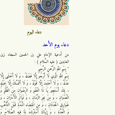
دعاء اليوم
دعاء يوم الأحد
من أدعية الإمام علي بن الحسين السجاد زين
العابدين ( عليه السَّلام ) :
" بِسْمِ اللَّهِ الرَّحْمنِ الرَّحِيمِ
بِسْمِ اللَّهِ الَّذِي لَا أَرْجُو إِلَّا فَضْلَهُ ، وَ لَا أَخْشَى إِلَّا
عَدْلَهُ ، وَ لَا أَعْتَمِدُ إِلَّا قَوْلَهُ ، وَ لَا أَتَمَسَّكُ إِلَّا بِحَبْلِهِ
، بِكَ أَسْتَجِيرُ يَا ذَا الْعَفْوِ وَ الرِّضْوَانِ مِنَ الظُّلْمِ وَ
الْعُدْوَانِ ، وَ مِنْ غِيَرِ الزَّمَانِ ، وَ تَوَاتُرِ الْأَحْزَانِ ، وَ
طَوَارِقِ الْحَدَثَانِ ، وَ مِنِ انْقِضَاءِ الْمُدَّةِ قَبْلَ التَّأَهُّبِ
وَ الْعُدَّةِ ، وَ إِيَّاكَ أَسْتَرْشِدُ لِمَا فِيهِ الصَّلَاحُ وَ