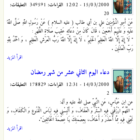
15/03/2000 - 12:02
القراءات:
349591
التعليقات:
20
عَنْ أَمِيرِ الْمُؤْمِنِينَ علي بن أبي طالب ( عليه السلام ) عَنْ رَسُولِ اللَّهِ صَلَّى اللَّهُ
عَلَيْهِ وَ عَلَيْهِمْ أَجْمَعِينَ ، قَالَ كَانَ مِنْ دُعَائِهِ
عَقِيبَ صَلَاةِ الظُّهْرِ :
" لَا إِلَهَ إِلَّا اللَّهُ الْعَظِيمُ الْحَلِيمُ ، لَا إِلَهَ إِلَّا اللَّهُ رَبُّ الْعَرْشِ الْعَظِيمِ ، وَ الْحَمْدُ لِلَّهِ
رَبِّ الْعَالَمِينَ .
اقرأ المزيد
دعاء اليوم الثاني عشر من شهر رمضان
14/03/2000 - 12:31
القراءات:
178829
التعليقات:
2
عن ابن عَبَّاسٍ، عَنِ النَّبِيِّ صلى الله عليه و آله:
" اللَّهُمَّ ارْزُقْنِي فِيهِ السِّتْرَ وَ الْعَفَافَ، وَ أَلْبِسْنِي فِيهِ لِبَاسَ الْقُنُوعِ وَ الْكَفَافِ، وَ
نَجِّنِي فِيهِ مِمَّا أَحْذَرُ وَ أَخَافُ، بِعِصْمَتِكَ يَا عِصْمَةَ الْخَائِفِينَ".
اقرأ المزيد