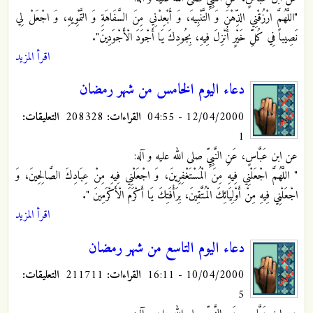
"اللَّهُمَّ ارْزُقْنِي الذِّهْنَ وَ التَّنْبِيهَ، وَ أَبْعِدْنِي مِنَ السَّفَاهَةِ وَ التَّمْوِيهِ، وَ اجْعَلْ لِي
نَصِيباً فِي كُلِّ خَيْرٍ أُنْزِلَ فِيهِ، بِجُودِكَ يَا أَجْوَدَ الْأَجْوَدِينَ".
اقرأ المزيد
دعاء اليوم الخامس من شهر رمضان
12/04/2000 - 04:55
القراءات:
208328
التعليقات:
1
عن ابن عَبَّاسٍ، عَنِ النَّبِيِّ صلى الله عليه و آله:
" اللَّهُمَّ اجْعَلْنِي فِيهِ مِنَ الْمُسْتَغْفِرِينَ، وَ اجْعَلْنِي فِيهِ مِنْ عِبَادِكَ الصَّالِحِينَ، وَ
اجْعَلْنِي فِيهِ مِنْ أَوْلِيَائِكَ الْمُتَّقِينَ، بِرَأْفَتِكَ يَا أَكْرَمَ الْأَكْرَمِينَ ".
اقرأ المزيد
دعاء اليوم التاسع من شهر رمضان
10/04/2000 - 16:11
القراءات:
211711
التعليقات:
5