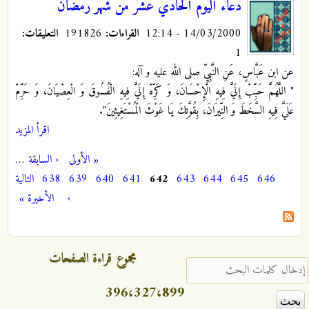
دعاء اليوم الحادي عشر من شهر رمضان
14/03/2000 - 12:14
القراءات:
191826
التعليقات:
1
عن ابن عَبَّاسٍ، عَنِ النَّبِيِّ صلى الله عليه و آله:
" اللَّهُمَّ حَبِّبْ إِلَيَّ فِيهِ الْإِحْسَانَ، وَ كَرِّهْ إِلَيَّ فِيهِ الْفُسُوقَ وَ الْعِصْيَانَ، وَ حَرِّمْ
عَلَيَّ فِيهِ السَّخَطَ وَ النِّيرَانَ، بِقُوَّتِكَ يَا غَوْثَ الْمُسْتَغِيثِينَ".
اقرأ المزيد
« الأولى
‹ السابقة
…
الصفحات
646
645
644
643
642
641
640
639
638
التالية
›
الأخيرة »
مجموع قراءة الصفحات
‏إدخال كلمات البحث ‏
396،327،899