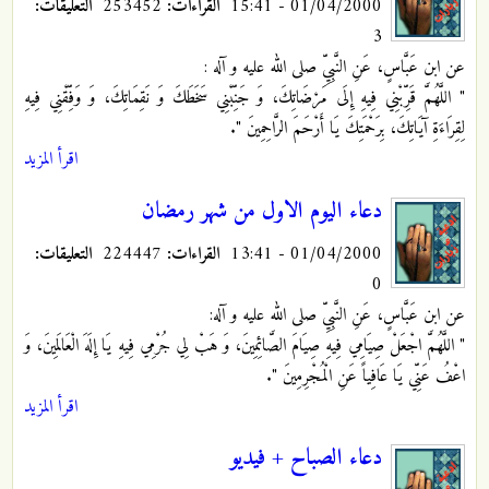
01/04/2000 - 15:41
القراءات:
253452
التعليقات:
3
عن ابن عَبَّاسٍ، عَنِ النَّبِيِّ صلى الله عليه و آله :
" اللَّهُمَّ قَرِّبْنِي فِيهِ إِلَى مَرْضَاتِكَ، وَ جَنِّبْنِي سَخَطَكَ وَ نَقِمَاتِكَ، وَ وَفِّقْنِي فِيهِ
لِقِرَاءَةِ آيَاتِكَ، بِرَحْمَتِكَ يَا أَرْحَمَ الرَّاحِمِينَ ".
اقرأ المزيد
دعاء اليوم الاول من شهر رمضان
01/04/2000 - 13:41
القراءات:
224447
التعليقات:
0
عن ابن عَبَّاسٍ، عَنِ النَّبِيِّ صلى الله عليه و آله:
" اللَّهُمَّ اجْعَلْ صِيَامِي فِيهِ صِيَامَ الصَّائِمِينَ، وَ هَبْ لِي جُرْمِي فِيهِ يَا إِلَهَ الْعَالَمِينَ، وَ
اعْفُ عَنِّي يَا عَافِياً عَنِ الْمُجْرِمِينَ ".
اقرأ المزيد
دعاء الصباح + فيديو