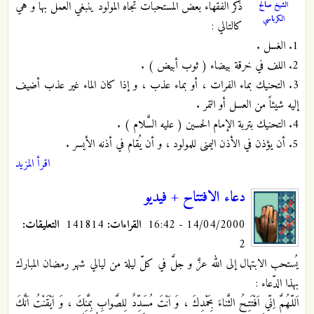
ذكر الفقهاء بعض المستحبات تجاه المولود ينبغي العمل بها و هي
الشيخ صالح
الكرباسي
كالتالي :
1. الغسل .
2. اللف في خرقة بيضاء ( ثوب أبيض ) .
3. التحنيك بماء الفرات ، أو بماء عذب ، و إذا كان الماء غير عذب أضيف
إليه شيئاً من العسل أو التمر .
4. التحنيك
بتربة الإمام الحسين ( عليه السَّلام ) .
5. أن يؤذن في الأذن اليمنى للمولود ، و أن يُقام في أذنه الأيسر .
اقرأ المزيد
دعاء الافتتاح + فيديو
14/04/2000 - 16:42
القراءات:
141814
التعليقات:
2
يُستحب الابتهال إلى الله عزَّ و جلَّ في كلّ ليلة من ليالي شهر رمضان المبارك
بهذا الدّعاء :
اَللّـهُمَّ اِنّي اَفْتَتِحُ الثَّناءَ بِحَمْدِكَ ، وَ اَنْتَ مُسَدِّدٌ لِلصَّوابِ بِمَّنِكَ ، وَ اَيْقَنْتُ اَنَّكَ