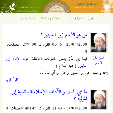
تجاوز إلى المحتوى الرئيسي
المجيب
ادعية و زيارات
مقالات و دراسات
شبهات و ردود
مركز
الإشعاع
من هو الامام زين العابدين؟
23/04/2000 - 03:46
القراءات:
279900
التعليقات:
الإسلامي
8
الشيخ صالح
فيما يلي نذكر بعض المعلومات الخاطفة حول
الإمام زين
الكرباسي
العابدين
( عليه السَّلام ) :
إسمه و نسبه :
علي بن الحسين بن علي بن أبي طالب .
اقرأ المزيد
ما هي السنن و الآداب الإسلامية بالنسبة إلى
المولود ؟
14/04/2000 - 21:43
القراءات:
40147
التعليقات:
0