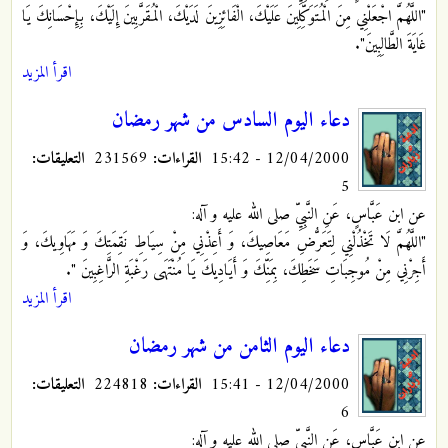
"اللَّهُمَّ اجْعَلْنِي‏ مِنَ‏ الْمُتَوَكِّلِينَ‏ عَلَيْكَ‏، الْفَائِزِينَ لَدَيْكَ، الْمُقَرَّبِينَ إِلَيْكَ، بِإِحْسَانِكَ يَا
غَايَةَ الطَّالِبِينَ".
اقرأ المزيد
دعاء اليوم السادس من شهر رمضان
12/04/2000 - 15:42
القراءات:
231569
التعليقات:
5
عن ابن عَبَّاسٍ، عَنِ النَّبِيِّ صلى الله عليه و آله:
"اللَّهُمَّ لَا تَخْذُلْنِي لِتَعَرُّضِ مَعَاصِيكَ، وَ أَعِذْنِي مِنْ سِيَاطِ نَقِمَتِكَ وَ مَهَاوِيكَ‏، وَ
أَجِرْنِي مِنْ مُوجِبَاتِ سَخَطِكَ، بِمَنِّكَ وَ أَيَادِيكَ يَا مُنْتَهَى رَغْبَةِ الرَّاغِبِينَ ".
اقرأ المزيد
دعاء اليوم الثامن من شهر رمضان
12/04/2000 - 15:41
القراءات:
224818
التعليقات:
6
عن ابن عَبَّاسٍ، عَنِ النَّبِيِّ صلى الله عليه و آله: