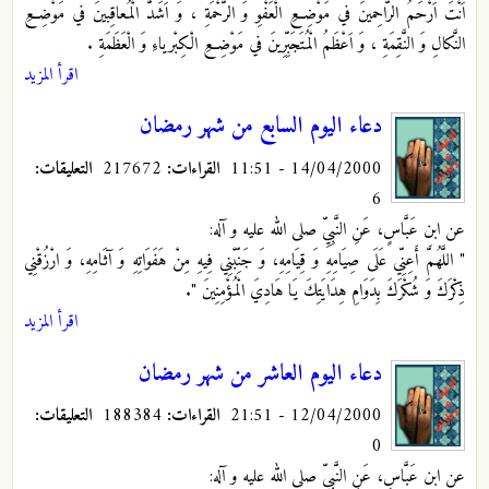
اَنْتَ اَرْحَمُ الرّاحِمينَ في مَوْضِعِ الْعَفْوِ وَ الرَّحْمَةِ ، وَ اَشَدُّ الْمُعاقِبينَ في مَوْضِعِ
النَّكالِ وَ النَّقِمَةِ ، وَ اَعْظَمُ الْمُتَجَبِّرِينَ في مَوْضِعِ الْكِبْرياءِ وَ الْعَظَمَةِ .
اقرأ المزيد
دعاء اليوم السابع من شهر رمضان
14/04/2000 - 11:51
القراءات:
217672
التعليقات:
6
عن ابن عَبَّاسٍ، عَنِ النَّبِيِّ صلى الله عليه و آله:
" اللَّهُمَّ أَعِنِّي عَلَى صِيَامِهِ وَ قِيَامِهِ، وَ جَنِّبْنِي فِيهِ مِنْ هَفَوَاتِهِ وَ آثَامِهِ، وَ ارْزُقْنِي
ذِكْرَكَ وَ شُكْرَكَ بِدَوَامِ هِدَايَتِكَ يَا هَادِيَ الْمُؤْمِنِينَ ".
اقرأ المزيد
دعاء اليوم العاشر من شهر رمضان
12/04/2000 - 21:51
القراءات:
188384
التعليقات:
0
عن ابن عَبَّاسٍ، عَنِ النَّبِيِّ صلى الله عليه و آله: