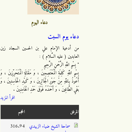
دعاء اليوم
دعاء يوم السبت
من أدعية الإمام علي بن الحسين السجاد زين
العابدين ( عليه السَّلام ) :
" بِسْمِ اللَّهِ الرَّحْمنِ الرَّحِيمِ
بِسْمِ اللَّهِ كَلِمَةِ الْمُعْتَصِمِينَ ، وَ مَقَالَةِ الْمُتَحَرِّزِينَ ، وَ
أَعُوذُ بِاللَّهِ مِنْ جَوْرِ الْجَائِرِينَ ، وَ كَيْدِ الْحَاسِدِينَ ، وَ
بَغْيِ الطَّاغِينَ ، وَ أَحْمَدُهُ فَوْقَ حَمْدِ الْحَامِدِينَ .
اقرأ المزيد
المرفق
الحجم
سماحة الشيخ ضياء الزبيدي
316.94