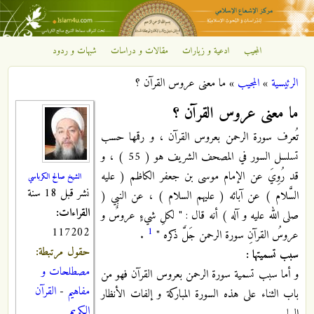
تجاوز إلى المحتوى الرئيسي
المجيب
ادعية و زيارات
مقالات و دراسات
شبهات و ردود
مركز
الرئيسية
»
المجيب
»
ما معنى عروس القرآن ؟
الإشعاع
أنت هنا
ما معنى عروس القرآن ؟
الإسلامي
تُعرف سورة الرحمن بعروس القرآن ، و رقمها حسب
تسلسل السور في المصحف الشريف هو ( 55 ) ، و
قد رُوِيَ عن الإمام موسى بن جعفر الكاظم ( عليه
الشيخ صالح الكرباسي
نشر قبل 18 سنة
السَّلام ) عن آبائه ( عليهم السلام ) ، عن النبي (
القراءات:
صلى الله عليه و آله ) أنه قال : " لكلِ شيءٍ عروسٌ و
117202
1
عروسُ القرآنِ سورة الرحمن جَلَّ ذكره "
.
حقول مرتبطة:
سبب تسميتها :
مصطلحات و
و أما سبب تسمية سورة الرحمن بعروس القرآن فهو من
مفاهيم
-
القرآن
باب الثناء على هذه السورة المباركة و إلفات الأنظار
الكريم