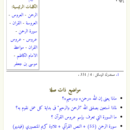
إليها .
الكلمات الرئيسية:
الرحمن
-
العروس
-
العروسة
-
القران
-
سورة الرحمن
-
عروس
-
عروس
القران
-
مواعظ
الامام الكاظم
-
موسى بن جعفر
1.
مستدرك الوسائل : 4 / 351 .
مواضيع ذات صلة
ماذا یعنی إن الله «رحمن» و«رحیم»؟
لماذا نستعین بصفتی الله "الرحمن والرحیم" فی بدایة کل عمل نقوم به؟
ما السورة التي تعرف بإسم عروس القرآن ؟
سورة الرحمن (55) + النص القرآني + تلاوة كريم المنصوري (فيديو)