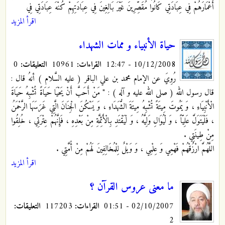
أَعْمَارَهُمْ فِي عِبَادَتِي كَانُوا مُقَصِّرِينَ غَيْرَ بَالِغِينَ فِي عِبَادَتِهِمْ كُنْهَ عِبَادَتِي فِي
اقرأ المزيد
حياة الأنبياء و ممات الشهداء
10/12/2008 - 12:47
القراءات:
10961
التعليقات:
0
رُوِيَ عن الإمام محمد بن علي الباقر ( عليه السَّلام ) أنهُ قال :
قال رسول الله ( صلى الله عليه و آله ) : " مَنْ أَحَبَّ أَنْ يَحْيَا حَيَاةً تُشْبِهُ حَيَاةَ
الْأَنْبِيَاءِ ، وَ يَمُوتَ مِيتَةً تُشْبِهُ مِيتَةَ الشُّهَدَاءِ ، وَ يَسْكُنَ الْجِنَانَ الَّتِي غَرَسَهَا الرَّحْمَنُ
، فَلْيَتَوَلَّ عَلِيّاً ، وَ لْيُوَالِ وَلِيَّهُ ، وَ لْيَقْتَدِ بِالْأَئِمَّةِ مِنْ بَعْدِهِ ، فَإِنَّهُمْ عِتْرَتِي ، خُلِقُوا
مِنْ طِينَتِي .
اللَّهُمَّ ارْزُقْهُمْ فَهْمِي وَ عِلْمِي ، وَ وَيْلٌ لِلْمُخَالِفِينَ لَهُمْ مِنْ أُمَّتِي .
اقرأ المزيد
ما معنى عروس القرآن ؟
02/10/2007 - 01:51
القراءات:
117203
التعليقات:
2