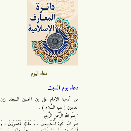
دعاء اليوم
دعاء يوم السبت
من أدعية الإمام علي بن الحسين السجاد زين
العابدين ( عليه السَّلام ) :
" بِسْمِ اللَّهِ الرَّحْمنِ الرَّحِيمِ
بِسْمِ اللَّهِ كَلِمَةِ الْمُعْتَصِمِينَ ، وَ مَقَالَةِ الْمُتَحَرِّزِينَ ، وَ