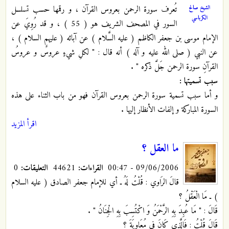
الشيخ صالح
تُعرف سورة الرحمن بعروس القرآن ، و رقمها حسب تسلسل
الكرباسي
السور في المصحف الشريف هو ( 55 ) ، و قد رُوِيَ عن
الإمام موسى بن جعفر الكاظم ( عليه السَّلام ) عن آبائه ( عليهم السلام ) ،
عن النبي ( صلى الله عليه و آله ) أنه قال : " لكلِ شيءٍ عروسٌ و عروسُ
القرآنِ سورة الرحمن جَلَّ ذكره "
.
سبب تسميتها :
و أما سبب تسمية سورة الرحمن بعروس القرآن فهو من باب الثناء على هذه
السورة المباركة و إلفات الأنظار إليها .
اقرأ المزيد
ما العقل ؟
09/06/2006 - 00:47
القراءات:
44621
التعليقات:
0
قالَ الرَاوي : قُلْتُ لَهُ ـ أي للإمام جعفر الصادق ( عليه السلام
) ـ مَا الْعَقْلُ ؟
قَالَ : " مَا عُبِدَ بِهِ الرَّحْمَنُ وَ اكْتُسِبَ بِهِ الْجِنَانُ " .
قَالَ قُلْتُ : فَالَّذِي كَانَ فِي مُعَاوِيَةَ ؟