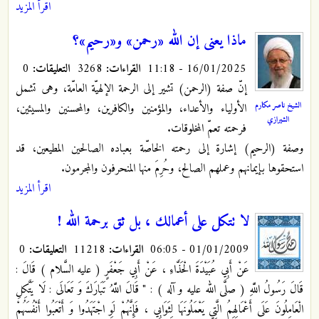
اقرأ المزيد
ماذا یعنی إن الله «رحمن» و«رحیم»؟
16/01/2025 - 11:18
القراءات:
3268
التعليقات:
0
إنّ صفة (الرحمن) تشیر إلى الرحمة الإلهیّة العامّة، وهی تشمل
الشيخ ناصر مكارم
الأولیاء والأعداء، والمؤمنین والکافرین، والمحسنین والمسیئین،
الشيرازي
فرحمته تعمّ المخلوقات.
وصفة (الرحیم) إشارة إلى رحمته الخاصّة بعباده الصالحین المطیعین، قد
استحقوها بإیمانهم وعملهم الصالح، وحُرِمَ منها المنحرفون والمجرمون.
اقرأ المزيد
لا تتكل على أعمالك ، بل ثق برحمة الله !
01/01/2009 - 06:05
القراءات:
11218
التعليقات:
0
عَنْ أَبِي عُبَيْدَةَ الْحَذَّاءِ ، عَنْ أَبِي جَعْفَرٍ
( عليه السَّلام ) قَالَ :
قَالَ رَسُولُ اللَّهِ ( صلَّى الله عليه و آله ) : " قَالَ اللَّهُ تَبَارَكَ وَ تَعَالَى : لَا يَتَّكِلِ
الْعَامِلُونَ عَلَى أَعْمَالِهِمُ الَّتِي يَعْمَلُونَهَا لِثَوَابِي ، فَإِنَّهُمْ لَوِ اجْتَهَدُوا وَ أَتْعَبُوا أَنْفُسَهُمْ