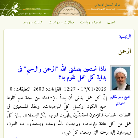
تجاوز إلى المحتوى الرئيسي
المجيب
ادعية و زيارات
مقالات و دراسات
شبهات و ردود
مركز
الرئيسية
الإشعاع
أنت هنا
الرحمن
الإسلامي
لماذا نستعین بصفتی الله "الرحمن والرحیم" فی
بدایة کل عمل نقوم به؟
19/01/2025 - 12:27
القراءات:
2603
التعليقات:
0
إنّ کل عمل ینبغی أن یبدأ بالإستمداد من صفة تعم آثارها
الشيخ ناصر مكارم
الشيرازي
جمیع الکون وتشمل کلّ الموجودات، وتنقذ المستغیثین فی
اللحظات الحساسة.فالمؤمنون الحقیقیّون یطهّرون قلوبهم بذکر البسملة فی بدایة کلّ
عمل من کل علقة وإرتباط، ویرتبطون بالله وحده ویستمدّون منه العون،
ویتوسلون إلیه برحمته التی وسعت کلّ شیء.