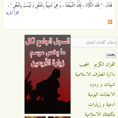
فَقَالَ : " تِلْكَ النَّكْرَاءُ ، تِلْكَ الشَّيْطَنَةُ ، وَ هِيَ شَبِيهَةٌ بِالْعَقْلِ وَ لَيْسَتْ بِالْعَقْلِ "
.
اقرأ المزيد
‏إدخال كلمات البحث ‏
القران الكريم
المجيب
دائرة المعارف الاسلامية
شبهات و ردود
الاجابات اليومية
ادعية و زيارات
مكتبتك الاسلامية