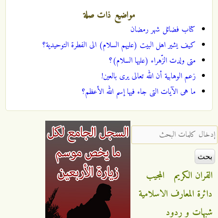
مواضيع ذات صلة
کتاب فضائل شهر رمضان
کیف یشیر اهل البیت (علیهم السلام) الى الفطرة التوحیدیة؟
متى ولدت الزّهراء (علیها السلام)؟
زعم الوهابية أن الله تعالی یری بالعین!
ما هی الآیات التی جاء فیها إسم الله الأعظم؟
‏إدخال كلمات البحث ‏
القران الكريم
المجيب
دائرة المعارف الاسلامية
شبهات و ردود