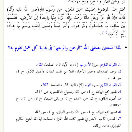
«یَا رَحْمنَ الدُّنْیِا وَالاْخِرَةِ وَرَحِیمَهُمَا»
.
نختتم هذا الموضوع بحدیث عمیق المعنى، عن رَسُولِ اللهِ(صلى الله علیه وآله)
قَالَ: «إنَّ للهِ عَزَّ وَجَلّ مائَةَ رَحْمَة، وَإنَّهُ أَنْزَلَ مِنْهَا واحِدَةً إلَى الأَرْضِ، فَقَسَّمَهَا
بَیْنَ خَلْقِهِ، بِهَا یَتَعَاطَفُونَ وَیَتَرَاحَمُونَ، وَأَخَّرَ تِسْعاً وَتِسْعِینَ لِنَفْسِهِ یَرْحَمُ بِهَا عِبَادَهُ
7
6
یَوْمَ الْقِیَامَةِ»
.
لماذا نستعین بصفتی الله "الرحمن والرحیم" فی بدایة کل عمل نقوم به؟
1.
القران الكريم
: سورة
الأحزاب
(33)، الآية: 43، الصفحة:
423
.
2.
توحید الصدوق، ومعانی الأخبار، نقلا عن تفسیر المیزان; وأصول الکافی، ج 1،
ص 114.
3.
القران الكريم
: سورة
التوبة
(9)، الآية: 128، الصفحة:
207
.
4.
تفسیر مجمع البیان، ج 1، ص 21; ومصباح الکفعمی، ص 317.
5.
أصول الکافی، ج 2، ص 557، ح 6; ووسائل الشیعة، ج 8، ص 41، ح
10057.
6.
تفسیر مجمع البیان، ج 1، ص 21; وتفسیر الصافی، ج 1، ص 82.
7.
المصدر: كتاب الامثل في تفسير كتاب الله المنزل‌، لسماحة آية الله الشيخ مكارم
الشيرازي دامت بركاته.