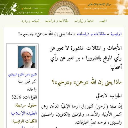
تجاوز إلى المحتوى الرئيسي
المجيب
ادعية و زيارات
مقالات و دراسات
شبهات و ردود
مركز
الرئيسية
»
مقالات و دراسات
»
ماذا یعنی إن الله «رحمن» و«رحیم»؟
الإشعاع
أنت هنا
الأبحاث و المقالات المنشورة لا تعبر عن
الإسلامي
رأي الموقع بالضرورة ، بل تعبر عن رأي
أصحابها
الشيخ ناصر مكارم الشيرازي
ماذا یعنی إن الله «رحمن» و«رحیم»؟
نشر قبل سنة
واحدة
الجواب الاجمالي
القراءات:
3256
حقول مرتبطة:
إنّ صفة (الرحمن) تشیر إلى الرحمة الإلهیّة العامّة، وهی
العقيدة الإسلامية
تشمل الأولیاء والأعداء، والمؤمنین والکافرین، والمحسنین
الكلمات الرئيسية:
والمسیئین، فرحمته تعمّ المخلوقات.