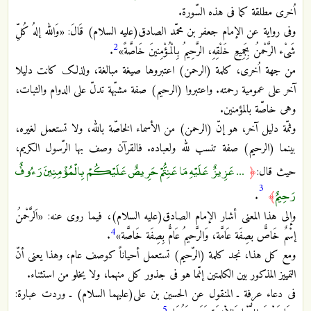
اُخرى مطلقة کما فی هذه السّورة.
وفی روایة عن الإمام جعفر بن محمّد الصادق(علیه السلام) قَالَ: «وَالله إلهُ کُلِّ
2
شَیْء الرَّحْمنُ بِجَمِیعِ خَلْقِهِ، الرَّحِیمُ بِالْمُؤْمِنینَ خَاصَّةً»
.
من جهة اُخرى، کلمة (الرحمن) اعتبروها صیغة مبالغة، ولذلک کانت دلیلا
آخر على عمومیة رحمته. واعتبروا (الرحیم) صفة مشبّهة تدلّ على الدوام والثبات،
وهی خاصّة بالمؤمنین.
وثمّة دلیل آخر، هو إنّ (الرحمن) من الأسماء الخاصّة بالله، ولا تستعمل لغیره،
بینما (الرحیم) صفة تنسب لله ولعباده. فالقرآن وصف بها الرّسول الکریم،
... عَزِيزٌ عَلَيْهِ مَا عَنِتُّمْ حَرِيصٌ عَلَيْكُمْ بِالْمُؤْمِنِينَ رَءُوفٌ
حیث قال:
﴿
3
رَحِيمٌ
.
﴾
وإلى هذا المعنى أشار الإمام الصادق(علیه السلام)، فیما روی عنه: «اَلرَّحْمنُ
4
إسْمٌ خَاصٌّ بصِفَة عَامَّة، وَالرَّحیمُ عَامٌّ بِصِفَة خَاصَّة»
.
ومع کل هذا، نجد کلمة (الرّحیم) تستعمل أحیاناً کوصف عام، وهذا یعنی أنّ
التمییز المذکور بین الکلمتین إنّما هو فی جذور کل منهما، ولا یخلو من استثناء.
فی دعاء عرفة ـ المنقول عن الحسین بن علی(علیهما السلام) ـ وردت عبارة:
5