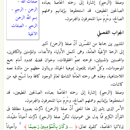
صفات الله
-
وصفة (الرحیم) إشارة إلى رحمته الخاصّة بعباده
الرحمن
-
الرحيم
-
الصالحین المطیعین، قد استحقوها بإیمانهم وعملهم
بسم الله الرحمن
الصالح، وحُرِمَ منها المنحرفون والمجرمون.
الرحيم
-
الصفات
الجواب التفصيلي
الالهية
المشهور بین جماعة من المفسّرین أنّ صفة (الرحمن) تشیر
إلى الرحمة الإلهیّة العامّة، وهی تشمل الأولیاء والأعداء، والمؤمنین والکافرین،
والمحسنین والمسیئین، فرحمته تعمّ المخلوقات، وخوان فضله ممدود أمام جمیع
الموجودات، وکلّ العباد یتمتعون بموهبة الحیاة، وینالون حظهم من مائدة نعمه
اللامتناهیة، وهذه هی رحمته العامّة الشاملة لعالم الوجود کافة وما تسبّح فیه من
کائنات.
وصفة (الرحیم) إشارة إلى رحمته الخاصّة بعباده الصالحین المطیعین، قد
استحقوها بإیمانهم وعملهم الصالح، وحُرِمَ منها المنحرفون والمجرمون.
الأمر الذی یشیر إلى هذا المعنى أنّ صفة (الرحمن) ذکرت بصورة مطلقة فی
القرآن الکریم ممّا یدل على عمومیتها، لکنّ صفة (الرحیم) ذکرت أحیاناً مقیّدة،
1
... وَكَانَ بِالْمُؤْمِنِينَ رَحِيمًا
لدلالتها الخاصّة، کقوله تعالى:
﴿
﴾
وأحیاناً