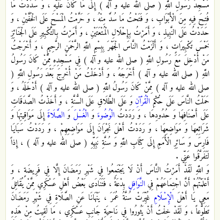
مَسْجِدَ رَسُولِ اللَّهِ ( صلى الله عليه و آله ) إِلَى مَا كَانَ عَلَيْهِ ، وَ سَدَدْتُ مَا
فُتِحَ فِيهِ مِنَ الْأَبْوَابِ ، وَ فَتَحْتُ مَا سُدَّ مِنْهُ ، وَ حَرَّمْتُ الْمَسْحَ عَلَى الْخُفَّيْنِ ، وَ
حَدَدْتُ عَلَى النَّبِيذِ ، وَ أَمَرْتُ بِإِحْلَالِ الْمُتْعَتَيْنِ ، وَ أَمَرْتُ بِالتَّكْبِيرِ عَلَى الْجَنَائِزِ
خَمْسَ تَكْبِيرَاتٍ ، وَ أَلْزَمْتُ النَّاسَ الْجَهْرَ بِبِسْمِ اللَّهِ الرَّحْمَنِ الرَّحِيمِ ، وَ أَخْرَجْتُ
مَنْ أُدْخِلَ مَعَ رَسُولِ اللَّهِ ( صلى الله عليه و آله ) فِي مَسْجِدِهِ مِمَّنْ كَانَ رَسُولُ
اللَّهِ ( صلى الله عليه و آله ) أَخْرَجَهُ ، وَ أَدْخَلْتُ مَنْ أُخْرِجَ بَعْدَ رَسُولِ اللَّهِ (
صلى الله عليه و آله ) مِمَّنْ كَانَ رَسُولُ اللَّهِ ( صلى الله عليه و آله ) أَدْخَلَهُ ، وَ
حَمَلْتُ النَّاسَ عَلَى حُكْمِ
الْقُرْآنِ
وَ عَلَى الطَّلَاقِ عَلَى السُّنَّةِ ، وَ أَخَذْتُ الصَّدَقَاتِ
عَلَى أَصْنَافِهَا وَ حُدُودِهَا ، وَ رَدَدْتُ
الْوُضُوءَ
وَ
الْغُسْلَ
وَ
الصَّلَاةَ
إِلَى مَوَاقِيتِهَا وَ
شَرَائِعِهَا وَ مَوَاضِعِهَا ، وَ رَدَدْتُ أَهْلَ نَجْرَانَ إِلَى مَوَاضِعِهِمْ ، وَ رَدَدْتُ سَبَايَا
فَارِسَ وَ سَائِرِ الْأُمَمِ إِلَى كِتَابِ اللَّهِ وَ سُنَّةِ نَبِيِّهِ ( صلى الله عليه و آله ) ، إِذاً
لَتَفَرَّقُوا عَنِّي .
وَ اللَّهِ لَقَدْ أَمَرْتُ النَّاسَ أَنْ لَا يَجْتَمِعُوا فِي شَهْرِ رَمَضَانَ إِلَّا فِي فَرِيضَةٍ ، وَ
أَعْلَمْتُهُمْ أَنَّ اجْتِمَاعَهُمْ فِي
النَّوَافِلِ
بِدْعَةٌ ، فَتَنَادَى بَعْضُ أَهْلِ عَسْكَرِي مِمَّنْ يُقَاتِلُ
مَعِي يَا أَهْلَ
الْإِسْلَامِ
غُيِّرَتْ سُنَّةُ عُمَرَ ، يَنْهَانَا عَنِ الصَّلَاةِ فِي شَهْرِ رَمَضَانَ
تَطَوُّعاً ، وَ لَقَدْ خِفْتُ أَنْ يَثُورُوا فِي نَاحِيَةِ جَانِبِ عَسْكَرِي ، مَا لَقِيتُ مِنْ هَذِهِ