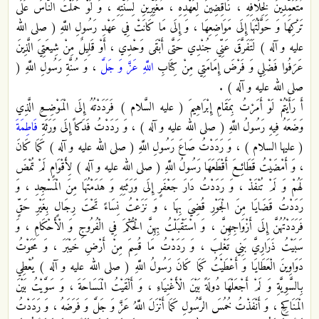
مُتَعَمِّدِينَ لِخِلَافِهِ ، نَاقِضِينَ لِعَهْدِهِ ، مُغَيِّرِينِ لِسُنَّتِهِ ، وَ لَوْ حَمَلْتُ النَّاسَ عَلَى
تَرْكِهَا وَ حَوَّلْتُهَا إِلَى مَوَاضِعِهَا ، وَ إِلَى مَا كَانَتْ فِي عَهْدِ رَسُولِ اللَّهِ ( صلى الله
عليه و آله ) لَتَفَرَّقَ عَنِّي جُنْدِي حَتَّى أَبْقَى وَحْدِي ، أَوْ قَلِيلٌ مِنْ شِيعَتِيَ الَّذِينَ
عَرَفُوا فَضْلِي وَ فَرْضَ إِمَامَتِي مِنْ كِتَابِ
اللَّهِ عَزَّ وَ جَلَّ
، وَ سُنَّةِ رَسُولِ اللَّهِ (
صلى الله عليه و آله ) .
أَ رَأَيْتُمْ لَوْ أَمَرْتُ بِمَقَامِ إِبْرَاهِيمَ ( عليه السَّلام ) فَرَدَدْتُهُ إِلَى الْمَوْضِعِ الَّذِي
وَضَعَهُ فِيهِ رَسُولُ اللَّهِ ( صلى الله عليه و آله ) ، وَ رَدَدْتُ فَدَكاً إِلَى وَرَثَةِ
فَاطِمَةَ
( عليها السلام ) ، وَ رَدَدْتُ صَاعَ رَسُولِ اللَّهِ ( صلى الله عليه و آله ) كَمَا كَانَ
، وَ أَمْضَيْتُ قَطَائِعَ أَقْطَعَهَا رَسُولُ اللَّهِ ( صلى الله عليه و آله ) لِأَقْوَامٍ لَمْ تُمْضَ
لَهُمْ وَ لَمْ تُنْفَذْ ، وَ رَدَدْتُ دَارَ جَعْفَرٍ إِلَى وَرَثَتِهِ وَ هَدَمْتُهَا مِنَ الْمَسْجِدِ ، وَ
رَدَدْتُ قَضَايَا مِنَ الْجَوْرِ قُضِيَ بِهَا ، وَ نَزَعْتُ نِسَاءً تَحْتَ رِجَالٍ بِغَيْرِ حَقٍّ
فَرَدَدْتُهُنَّ إِلَى أَزْوَاجِهِنَّ ، وَ اسْتَقْبَلْتُ بِهِنَّ الْحُكْمَ فِي الْفُرُوجِ وَ الْأَحْكَامِ ، وَ
سَبَيْتُ ذَرَارِيَّ بَنِي تَغْلِبَ ، وَ رَدَدْتُ مَا قُسِمَ مِنْ أَرْضِ خَيْبَرَ ، وَ مَحَوْتُ
دَوَاوِينَ الْعَطَايَا وَ أَعْطَيْتُ كَمَا كَانَ رَسُولُ اللَّهِ ( صلى الله عليه و آله ) يُعْطِي
بِالسَّوِيَّةِ وَ لَمْ أَجْعَلْهَا دُولَةً بَيْنَ الْأَغْنِيَاءِ ، وَ أَلْقَيْتُ الْمَسَاحَةَ ، وَ سَوَّيْتُ بَيْنَ
الْمَنَاكِحِ ، وَ أَنْفَذْتُ خُمُسَ الرَّسُولِ كَمَا أَنْزَلَ اللَّهُ عَزَّ وَ جَلَّ وَ فَرَضَهُ ، وَ رَدَدْتُ