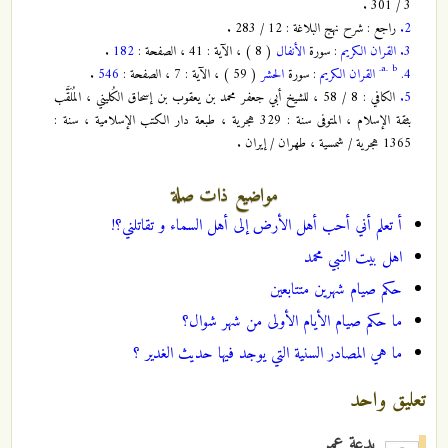
3 / 301 .
2.
راجع : شرح نهج البلاغة : 12 / 283 .
3.
القران الكريم
: سورة
الأنفال
( 8 ) ، الآية : 41 ، الصفحة :
182
.
a.
b.
4.
القران الكريم
: سورة
الحشر
( 59 ) ، الآية : 7 ، الصفحة :
546
.
5.
الكافي : 8 / 58 ، للشيخ أبي جعفر محمد بن يعقوب بن إسحاق الكُليني ، المُلَقَّب
بثقة الإسلام ، المتوفى سنة : 329 هجرية ، طبعة دار الكتب الإسلامية ، سنة :
1365 هجرية / شمسية ، طهران / إيران .
مواضيع ذات صلة
أ تعلم أني أحب أهل الأرض إلى أهل السماء و تقاتلني؟!
اهل بيت النبي محمد
حكم صيام شهرين متتابعين
ما حكم صيام الأيام الأولى من شهر شوال؟
ما هي المصادر السنية التي يوجد فيها حديث الغدير ؟
تعليق واحد
بدعة عمر