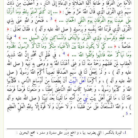
الْأُمَّةِ مِنَ الْفُرْقَةِ وَ طَاعَةِ أَئِمَّةِ الضَّلَالَةِ وَ الدُّعَاةِ إِلَى النَّارِ ، وَ أَعْطَيْتُ مِنْ ذَلِكَ
سَهْمَ ذِي الْقُرْبَى الَّذِي قَالَ اللَّهُ عَزَّ وَ جَلَّ :
... إِن كُنتُمْ آمَنتُمْ بِاللّهِ وَمَا أَنزَلْنَا
﴿
3
عَلَى عَبْدِنَا يَوْمَ الْفُرْقَانِ يَوْمَ الْتَقَى الْجَمْعَانِ ...
، فَنَحْنُ وَ اللَّهِ عَنَى بِذِي
﴾
الْقُرْبَى الَّذِي قَرَنَنَا اللَّهُ بِنَفْسِهِ وَ بِرَسُولِهِ ( صلى الله عليه و آله ) ، فَقَالَ تَعَالَى :
﴿
4
... فَلِلَّهِ وَلِلرَّسُولِ وَلِذِي الْقُرْبَى وَالْيَتَامَى وَالْمَسَاكِينِ وَابْنِ السَّبِيلِ ...
فِينَا
﴾
خَاصَّةً ،
... كَيْ لَا يَكُونَ دُولَةً بَيْنَ الْأَغْنِيَاء مِنكُمْ وَمَا آتَاكُمُ الرَّسُولُ فَخُذُوهُ
﴿
4
وَمَا نَهَاكُمْ عَنْهُ فَانتَهُوا وَاتَّقُوا اللَّهَ ...
، فِي ظُلْمِ آلِ مُحَمَّدٍ إِنَّ اللَّهَ شَدِيدُ
﴾
الْعِقابِ لِمَنْ ظَلَمَهُمْ رَحْمَةً مِنْهُ لَنَا وَ غِنًى أَغْنَانَا اللَّهُ بِهِ وَ وَصَّى بِهِ نَبِيَّهُ ( صلى الله
عليه و آله ) ، وَ لَمْ يَجْعَلْ لَنَا فِي سَهْمِ الصَّدَقَةِ نَصِيباً أَكْرَمَ اللَّهُ رَسُولَهُ ( صلى
الله عليه و آله ) ، وَ أَكْرَمَنَا
أَهْلَ الْبَيْتِ
أَنْ يُطْعِمَنَا مِنْ أَوْسَاخِ النَّاسِ ، فَكَذَّبُوا
اللَّهَ وَ كَذَّبُوا رَسُولَهُ ، وَ جَحَدُوا كِتَابَ اللَّهِ النَّاطِقَ بِحَقِّنَا ، وَ مَنَعُونَا فَرْضاً فَرَضَهُ
اللَّهُ لَنَا ، مَا لَقِيَ أَهْلُ بَيْتِ
نَبِيٍّ
مِنْ أُمَّتِهِ مَا لَقِينَا بَعْدَ نَبِيِّنَا ( صلى الله عليه و آله
) ، وَ اللَّهُ الْمُسْتَعَانُ عَلَى مَنْ ظَلَمَنَا ، وَ لَا حَوْلَ وَ لَا قُوَّةَ إِلَّا بِاللَّهِ الْعَلِيِّ الْعَظِيمِ
5
.
"
1.
الدِرة بالكسر : التي يضرب بها ، و الجمع دِرَر مثل سدرة و سدر ، مجمع البحرين :