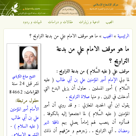
تجاوز إلى المحتوى الرئيسي
المجيب
ادعية و زيارات
مقالات و دراسات
شبهات و ردود
مركز
الرئيسية
»
المجيب
»
ما هو موقف الامام علي من بدعة التراويح ؟
الإشعاع
أنت هنا
ما هو موقف الامام علي من بدعة
الإسلامي
التراويح ؟
موقف علي ( عليه السَّلام ) من بدعة التراويح :
الشيخ صالح الكرباسي
لما ولي
الإمام أمير المؤمنين علي بن أبي طالب
( عليه
نشر قبل 24 سنة
السَّلام ) أمور المسلمين , حاول أن يزيل البدع التي
القراءات:
84662
أدخلت في الدين , و منها
صلاة التراويح
.
حقول مرتبطة:
يقول ابن أبي الحديد المعتزلي : و قد روي أن أمير
الأمام أمير المؤمنين
المؤمنين ( عليه السَّلام ) لما اجتمعوا إليه بالكوفة ,
علي بن أبي طالب
فسألوه أن ينصب لهم إماماً يصلي بهم
نافلة
شهر
( عليه السلام )
-
رمضان
ـ أي التراويح ـ , زجرهم و عرّفهم أن ذلك
التشريع الاسلامي