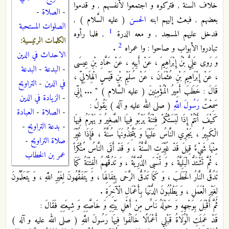
خلاف السنة , فتركوه و اجتمعوا لأنفسهم , و قدموا
-
الصلاة
-
بعضهم , فبعث إليهم ابنه
الحسن
( عليه السَّلام ) ,
الصلوات المستحبة
1
فدخل عليهم المسجد , و معه الدرة
, فلما رأوه
الكلمات الرئيسية:
2
تبادروا الأبواب و صاحوا : وا عمراه
.
الاحداث في الدين
وَ رَوى عَلِيُّ بْنُ إِبْرَاهِيمَ ، عَنْ أَبِيهِ ، عَنْ حَمَّادِ بْنِ عِيسَى
-
البدعة
-
البدعة
، عَنْ إِبْرَاهِيمَ بْنِ عُثْمَانَ ، عَنْ سُلَيْمِ بْنِ قَيْسٍ الْهِلَالِيِّ ،
في الدين
-
التراويح
قَالَ : خَطَبَ أَمِيرُ الْمُؤْمِنِينَ ( عليه السَّلام ) " ... إِنِّي
-
الزيادة في الدين
سَمِعْتُ
رَسُولَ اللَّهِ
( صلى الله عليه و آله ) يَقُولُ :
-
الصلاة
-
العبادة
كَيْفَ أَنْتُمْ إِذَا لَبَسَتْكُمْ فِتْنَةٌ يَرْبُو فِيهَا الصَّغِيرُ وَ يَهْرَمُ فِيهَا
-
بدعة التراويح
-
الْكَبِيرُ ، يَجْرِي النَّاسُ عَلَيْهَا وَ يَتَّخِذُونَهَا سُنَّةً ، فَإِذَا غُيِّرَ
صلاة التراويح
-
مِنْهَا شَيْ‏ءٌ قِيلَ قَدْ غُيِّرَتِ السُّنَّةُ ، وَ قَدْ أَتَى النَّاسُ مُنْكَراً
عمر بن الخطاب
، ثُمَّ تَشْتَدُّ الْبَلِيَّةُ ، وَ تُسْبَى الذُّرِّيَّةُ ، وَ تَدُقُّهُمُ الْفِتْنَةُ كَمَا
تَدُقُّ النَّارُ الْحَطَبَ ، وَ كَمَا تَدُقُّ الرَّحَى بِثِفَالِهَا ، وَ يَتَفَقَّهُونَ لِغَيْرِ اللَّهِ ، وَ يَتَعَلَّمُونَ
لِغَيْرِ الْعَمَلِ ، وَ يَطْلُبُونَ الدُّنْيَا بِأَعْمَالِ الْآخِرَةِ .
ثُمَّ أَقْبَلَ بِوَجْهِهِ وَ حَوْلَهُ نَاسٌ مِنْ أَهْلِ بَيْتِهِ وَ خَاصَّتِهِ وَ شِيعَتِهِ فَقَالَ :
قَدْ عَمِلَتِ الْوُلَاةُ قَبْلِي أَعْمَالًا خَالَفُوا فِيهَا رَسُولَ اللَّهِ ( صلى الله عليه و آله )