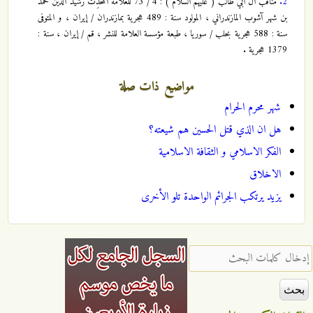
2.
مناقب آل أبي طالب ( عليهم السلام ) : 4 / 73 للعلامة المُحدِّث رشيد الدين محمد
بن شهر آشوب المازندراني ، المولود سنة : 489 هجرية بمازندران / إيران ، و المتوفى
سنة : 588 هجرية بحلب / سوريا ، طبعة مؤسسة العلامة للنشر ، قم / إيران ، سنة :
1379 هجرية .
مواضيع ذات صلة
شهر محرم الحرام
هل ان الذي قتل الحسين هم شيعته؟
الفكر الاسلامي و الثقافة الاسلامية
الاخلاق
يزيد يرتكب الجرائم الواحدة تلو الأخرى
‏إدخال كلمات البحث ‏