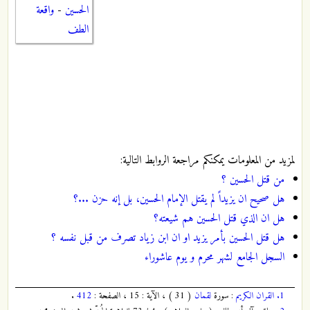
الحسين
-
واقعة
الطف
لمزيد من المعلومات يمكنكم مراجعة الروابط التالية:
من قتل الحسين ؟
هل صحيح ان يزيداً لم يقتل الإمام الحسين، بل إنه حزن ...؟
هل ان الذي قتل الحسين هم شيعته؟
هل قتل الحسين بأمر يزيد او ان ابن زياد تصرف من قبل نفسه ؟
السجل الجامع لشهر محرم و يوم عاشوراء
1.
القران الكريم
: سورة
لقمان
( 31 ) ، الآية : 15 ، الصفحة :
412
.