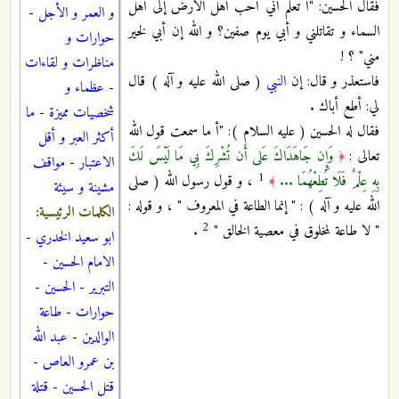
فقال الحسين: "أ تعلم أني أحب أهل الأرض إلى أهل
و العمر و الأجل
-
السماء و تقاتلني و أبي يوم صفين؟ و الله إن أبي لخير
حوارات و
مني" ؟ !
مناظرات و لقاءات
فاستعذر و قال: إن
النبي
( صلى الله عليه و آله ) قال
-
عظماء و
لي: أطع أباك .
شخصيات مميزة
-
ما
فقال له الحسين ( عليه السلام ): "أ ما سمعت قول الله
أكثر العبر و أقل
تعالى :
وَإِن جَاهَدَاكَ عَلى أَن تُشْرِكَ بِي مَا لَيْسَ لَكَ
﴿
الاعتبار
-
مواقف
1
بِهِ عِلْمٌ فَلَا تُطِعْهُمَا ...
، و قول رسول الله ( صلى
﴾
مشينة و سيئة
الله عليه و آله ) : " إنما الطاعة في المعروف " ، و قوله :
الكلمات الرئيسية:
2
" لا طاعة لمخلوق في معصية الخالق "
.
ابو سعيد الخدري
-
الامام الحسين
-
التبرير
-
الحسين
-
حوارات
-
طاعة
الوالدين
-
عبد الله
بن عمرو العاص
-
قتل الحسين
-
قتلة