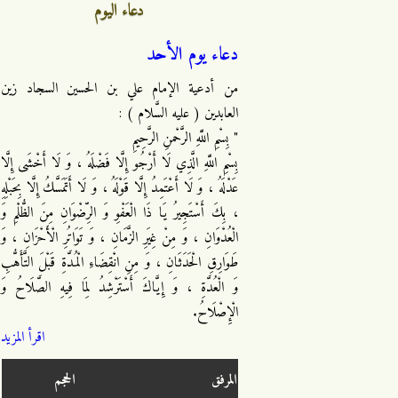
دعاء اليوم
دعاء يوم الأحد
من أدعية الإمام علي بن الحسين السجاد زين
العابدين ( عليه السَّلام ) :
" بِسْمِ اللَّهِ الرَّحْمنِ الرَّحِيمِ
بِسْمِ اللَّهِ الَّذِي لَا أَرْجُو إِلَّا فَضْلَهُ ، وَ لَا أَخْشَى إِلَّا
عَدْلَهُ ، وَ لَا أَعْتَمِدُ إِلَّا قَوْلَهُ ، وَ لَا أَتَمَسَّكُ إِلَّا بِحَبْلِهِ
، بِكَ أَسْتَجِيرُ يَا ذَا الْعَفْوِ وَ الرِّضْوَانِ مِنَ الظُّلْمِ وَ
الْعُدْوَانِ ، وَ مِنْ غِيَرِ الزَّمَانِ ، وَ تَوَاتُرِ الْأَحْزَانِ ، وَ
طَوَارِقِ الْحَدَثَانِ ، وَ مِنِ انْقِضَاءِ الْمُدَّةِ قَبْلَ التَّأَهُّبِ
وَ الْعُدَّةِ ، وَ إِيَّاكَ أَسْتَرْشِدُ لِمَا فِيهِ الصَّلَاحُ وَ
الْإِصْلَاحُ.
اقرأ المزيد
المرفق
الحجم