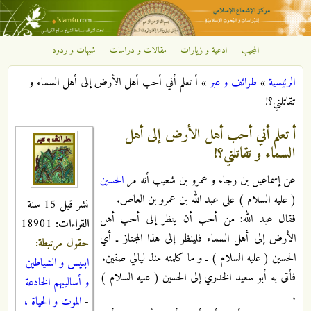
تجاوز إلى المحتوى الرئيسي
المجيب
ادعية و زيارات
مقالات و دراسات
شبهات و ردود
مركز
الرئيسية
»
طرائف و عبر
»
أ تعلم أني أحب أهل الأرض إلى أهل السماء و
الإشعاع
أنت هنا
تقاتلني؟!
الإسلامي
أ تعلم أني أحب أهل الأرض إلى أهل
السماء و تقاتلني؟!
عن إسماعيل بن رجاء و عمرو بن شعيب أنه مر
الحسين
( عليه السلام ) على عبد الله بن عمرو بن العاص.
نشر قبل 15 سنة
فقال عبد الله: من أحب أن ينظر إلى أحب أهل
القراءات:
18901
الأرض إلى أهل السماء فلينظر إلى هذا المجتاز ـ أي
حقول مرتبطة:
الحسين ( عليه السلام ) ـ و ما كلمته منذ ليالي صفين.
ابليس و الشياطين
فأتى به أبو سعيد الخدري إلى الحسين ( عليه السلام )
و أساليبهم الخادعة
.
-
الموت و الحياة ،