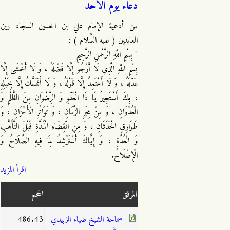
دعاء يوم الأحد
من أدعية الإمام علي بن الحسين السجاد زين
العابدين ( عليه السَّلام ) :
" بِسْمِ اللَّهِ الرَّحْمنِ الرَّحِيمِ
بِسْمِ اللَّهِ الَّذِي لَا أَرْجُو إِلَّا فَضْلَهُ ، وَ لَا أَخْشَى إِلَّا
عَدْلَهُ ، وَ لَا أَعْتَمِدُ إِلَّا قَوْلَهُ ، وَ لَا أَتَمَسَّكُ إِلَّا بِحَبْلِهِ
، بِكَ أَسْتَجِيرُ يَا ذَا الْعَفْوِ وَ الرِّضْوَانِ مِنَ الظُّلْمِ وَ
الْعُدْوَانِ ، وَ مِنْ غِيَرِ الزَّمَانِ ، وَ تَوَاتُرِ الْأَحْزَانِ ، وَ
طَوَارِقِ الْحَدَثَانِ ، وَ مِنِ انْقِضَاءِ الْمُدَّةِ قَبْلَ التَّأَهُّبِ
وَ الْعُدَّةِ ، وَ إِيَّاكَ أَسْتَرْشِدُ لِمَا فِيهِ الصَّلَاحُ وَ
الْإِصْلَاحُ.
اقرأ المزيد
المرفق
الحجم
سماحة الشيخ ضياء الزبيدي
486.43