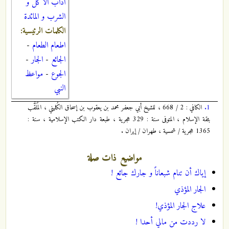
آداب الاكل و
الشرب و المائدة
الكلمات الرئيسية:
اطعام الطعام
-
الجائع
-
الجار
-
الجوع
-
مواعظ
النبي
1.
الكافي : 2 / 668 ، للشيخ أبي جعفر محمد بن يعقوب بن إسحاق الكُليني ، المُلَقَّب
بثقة الإسلام ، المتوفى سنة : 329 هجرية ، طبعة دار الكتب الإسلامية ، سنة :
1365 هجرية / شمسية ، طهران / إيران .
مواضيع ذات صلة
إياك أن تنام شبعاناً و جارك جائع !
الجار المؤذي
علاج الجار المؤذي!
لا رددت من مالي أحدا !