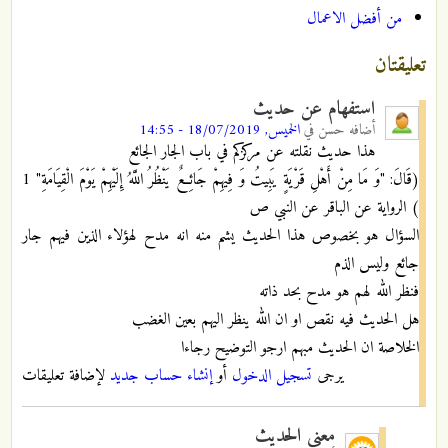
من أفضل الاعمال
تعليقتان
استفهام عن حديث
أضافه
حسن
في
الخميس, 18/07/2019 - 14:55
هذا حديث نقلته عن مركزكم في باب الجار الجائع
(قَالَ: "وَ مَا مِنْ أَهْلِ قَرْيَةٍ يَبِيتُ وَ فِيهِمْ جَائِعٌ يَنْظُرُ اللَّهُ إِلَيْهِمْ يَوْمَ الْقِيَامَةِ" 1
) الرواية عن الباقر عن النبي ص
السؤال هو بخصوص هذا الحديث يشم منه انه مدح لهؤلاء الذين فيهم جار
جائع وليس الذم
فنظر الله لهم هو مدح بحد ذاته
هل الحديث فيه نقص او ان الله ينظر اليهم بعين الغضب
الخلاصة ان الحديث مبهم ارجو التوضيح رجاءا
يرجى
تسجيل الدخول
أو
إنشاء حساب جديد
لإضافة تعليقات
معنى الحديث