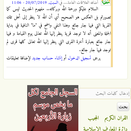
أضافه
العلاقات العامة...
في
السبت, 20/07/2019 - 11:06
السلام عليكم ورحمة الله وبركاته.. مفهوم الحديث ليس كما
تصورتم بل العكس هو الصحيح أي أن الله لا ينظر إلى أهل تلك
القرية التي فيها جار جائع وهذا النفي واضح في "ما" النافية في بداية
الجملة والمعنى أنه لا توجد قرية ينظر إليها الله تعالى يوم القيامة و فيها
جار جائع بعبارة أخرة القرى التي ينظر إليها الله تعالى كلها قرى لم
توجد فيها جار جائع.
يرجى
تسجيل الدخول
أو
إنشاء حساب جديد
لإضافة تعليقات
‏إدخال كلمات البحث ‏
القران الكريم
المجيب
دائرة المعارف الاسلامية