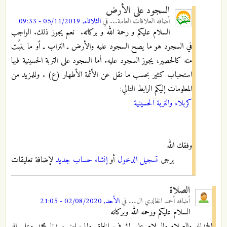
السجود على الأرض
أضافه
العلاقات العامة...
في
الثلاثاء, 05/11/2019 - 09:33
السلام عليكم و رحمة الله و بركاته. نعم يجوز ذلك. الواجب
في السجود هو ما يصح السجود عليه والأرض ـ التراب ـ أو ما ينبُت
منه كالحصير، يجوز السجود عليه. أما السجود على التربة الحسينية فيها
استحباب كثير بحسب ما نقل عن الأئمة الأطهار (ع) . وللمزيد من
المعلومات إليكم الرابط التالي:
كربلاء والتربة الحسينية
وفقك الله
يرجى
تسجيل الدخول
أو
إنشاء حساب جديد
لإضافة تعليقات
الصلاة
أضافه
أحمد الخالدي ال...
في
الأحد, 02/08/2020 - 21:05
السلام عليكم ورحمه الله وبركاته
الحمدلله والصلاه والسلام على اشرف الخلق والمرسلين سيدنا محمد وعلى اله