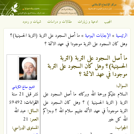
تجاوز إلى المحتوى الرئيسي
المجيب
ادعية و زيارات
مقالات و دراسات
شبهات و ردود
مركز
الرئيسية
»
الإجابات اليومية
»
ما أصل السجود على التربة (التربة الحسينية)؟
الإشعاع
أنت هنا
وهل كان السجود على التربة موجودا في عهد الائمة ؟
الإسلامي
ما أصل السجود على التربة (التربة
الحسينية)؟ وهل كان السجود على التربة
موجودا في عهد الائمة ؟
السوال:
الشيخ صالح الكرباسي
نشر قبل 21 سنة
السلام عليكم ورحمة الله وبركاته ما أصل السجود على
القراءات:
59492
التربة ( التربة الحسينية ) ؟ وهل كان السجود على
السائل:
عبد الله
التربة موجوداً في عهد الأئمه عليهم سلام الله ؟ وجزاكم
العمر:
21
الله كل خير
المستوى الدراسي:
الجواب: