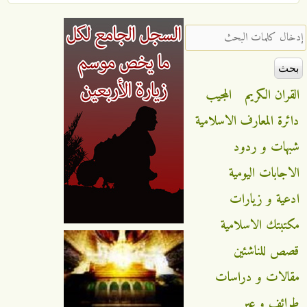
‏إدخال كلمات البحث ‏
القران الكريم
المجيب
دائرة المعارف الاسلامية
شبهات و ردود
الاجابات اليومية
ادعية و زيارات
مكتبتك الاسلامية
قصص للناشئين
مقالات و دراسات
طرائف و عبر