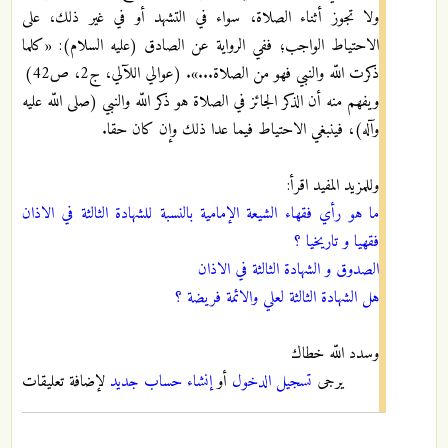
ولا تجوز أثناء الصلاة، سواء في التشهد أو في غير ذلك، على
الاحتياط الواجب؛ ففي الرواية عن الصادق (عليه السلام): «كلما
ذكرت اللّه والنبي فهو من الصلاة...». (عوالي اللآلي، ج2، ص42)
ويفهم منه أن الذكر الجائز في الصلاة هو ذكر اللّه والنبي (صلى اللّه عليه
وآله)، فينبغي الاحتياط فيما عدا ذلك وإن كان حقا.
وللمزيد المفيد اقرأ:
ما هو رأي فقهاء الشيعة الإمامية بالنسبة للشهادة الثالثة في الاذان
فقهيا و تاريخيا ؟
الصدوق و الشهادة الثالثة في الاذان
هل الشهادة الثالثة لعلي والائمة فريضة ؟
وسدد اللّه خطاك
يرجى
تسجيل الدخول
أو
إنشاء حساب جديد
لإضافة تعليقات