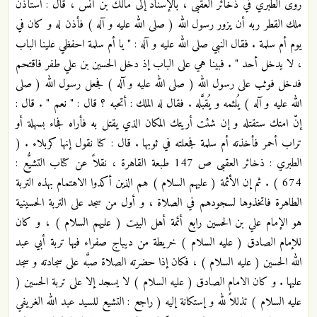
روى الطبري في ذخائر العقبى ، بالإسناد إلى مالك بن أنس ، قال : استأذن
ملك القطر ربه أن يزور رسول الله ( صلى الله عليه و آله ) فأذن له و كان في
يوم أم سلمة . فقال النبي صلى الله عليه و آله : " يا أم سلمة احفظي علينا الباب
، لا يدخل أحد " . فبينا هي على الباب إذ دخل الحسين بن علي طفر فاقتحم
فدخل فوثب على رسول الله ( صلى الله عليه و آله ) فجعل رسول الله ( صلى
الله عليه و آله ) يُلثمه و يُقبَّله . فقال له الملك : أتحبه ؟ قال : " نعم " . قال :
إنّ امتك ستقتله و إن شئت أريتك المكان الذي يقتل به فأراه فجاء بسهلة أو
تراب أحمر فأخذته أم سلمة فجعلته في ثوبها . قال : كنا نقول إنها كربلاء . (
الطبري : ذخائر العقبى ص 147 طبعة القاهرة ، نقلاً عن كتاب التشيُّع :
674 ) . ثم إن الأئمة ( عليهم السلام ) هم الذين أكدوا الاهتمام بهذه التربة
الطاهرة فاتخذوها لسجودهم في الصلاة ، و أول من سجد على التربة الحسينية
هو الإمام علي بن الحسين رابع أئمة أهل البيت ( عليهم السلام ) ، و كان
للإمام الصادق ( عليه السلام ) خريطة من ديباج صفراء فيها تربة أبي عبد
الله الحسين ( عليه السلام ) ، فكان إذا حضرته الصلاة صبَّه على سجادته و سجد
عليها . و كان الامام الصادق ( عليه السلام ) لا يسجد إلا على تربة الحسين (
عليه السلام ) تذللاً لله و إستكانة إليه ( راجع : التشيع للسيد عبد الله الغريفي