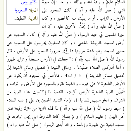
بكالوريوس
السلام عليكم و رحمة الله و بركاته ، و بعد : إن سيرة
الدولة:
السعودية
النبي ( صلَّى الله عليه و آله ) كانت السجود على
المدينة:
القطيف
الأرض ـ التراب ـ أو ما ينبُت منه كالحصير ، و كان
( صلَّى الله عليه و آله ) يَحُثُّ الآخرين عليه ، كما أن
سيرة المسلمين في عهد الرسول ( صلَّى الله عليه و آله ) كانت السجود على
أرض المسجد المفروشة بالحصى ، و كان المسلمون يحرصون على السجود على
حصى المسجد رغم شدة حرارتها مما يؤكد ضرورة السجود على الأرض . قال
رسول الله ( صلى الله عليه وآله ) : " جعلت لي الأرض مسجداً و ترابها طهوراً
، أينما أدركتني الصلاة صلّيت" ، وسائل الشيعة ( تفصيل وسائل الشيعة إلى
تحصيل مسائل الشريعة ) : 3 / 423 . فالأصل في السجود أن يكون على
الأرض الطاهرة لا على غيره . و الشيعة تلتزم بالسجود على الأرض و التراب و
تُفضَّل التربة الطاهرة لأرض كربلاء المقدسة لما إكتسبت هذه التربة من
الشرف و العلو بسبب إنتسابها الى الإمام الشهيد الحسين بن علي ( عليه السلام
) سبط رسول الله ( صلى الله عليه و آله ) لما لهذه التربة من منزلة رفيعة لدى
أهل البيت ( عليهم السلام ) و لإجتماع كافة الشروط التي يجب توافرها في
مسجد الجبهة من طهارة و إباحة . و قد أبدى الرسول ( صلى الله عليه و آله )