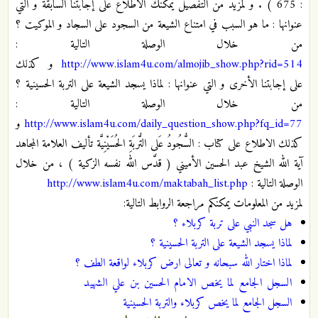
: 675 ) . و لمزيد من التفصيل يمكنك الاطلاع على إجابتنا السابقة و التي
عنوانها : ما هو السبب في امتناع الشيعة من السجود على السجاد و الموكيت ؟
من خلال الوصلة التالية :
http://www.islam4u.com/almojib_show.php?rid=514
و كذلك
على إجابتنا الأخرى و التي عنوانها : لماذا يسجد الشيعة على التربة الحسينية ؟
من خلال الوصلة التالية :
http://www.islam4u.com/daily_question_show.php?fq_id=77
و
كذلك الاطلاع على كتاب : السُّجُودُ عَلى التُّربَةِ الحُسَيْنِيَّة تأليف العلامة المجاهد
آية الله الشيخ عبد الحسين الأميني ( قدَّس الله نفسه الزكية ) ، من خلال
الوصلة التالية :
http://www.islam4u.com/maktabah_list.php
لمزيد من المعلومات يمكنكم مراجعة الروابط التالية:
هل سجد النبي على تربة كربلاء ؟
لماذا يسجد الشيعة على التربة الحسينية ؟
لماذا اختار الله سبحانه و تعالى ارض كربلاء لواقعة الطف ؟
السجل الجامع لما يخص الامام الحسين بن علي الشهيد
السجل الجامع لما يخص كربلاء والتربة الحسينية