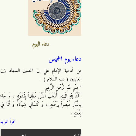
دعاء اليوم
دعاء يوم الخميس
من أدعية الإمام علي بن الحسين السجاد زين
العابدين ( عليه السَّلام ) :
" بِسْمِ اللَّهِ الرَّحْمنِ الرَّحِيمِ
الْحَمْدُ لِلَّهِ الَّذِي أَذْهَبَ اللَّيْلَ مُظْلِماً بِقُدْرَتِهِ ، وَ جَاءَ
بِالنَّهَارِ مُبْصِراً بِرَحْمَتِهِ ، وَ كَسَانِي ضِيَاءَهُ وَ أَنَا فِي
نِعْمَتِهِ .
اقرأ المزيد