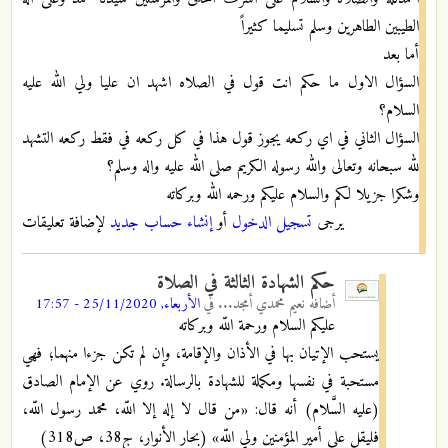
الطيبين الطاهرين وسلم تسليما كثيراً
أما بعد
السؤال الاول ما حكم انت قول في الصلاه اشهد ان عليا ولي الله عليه
السلام؟
السؤال الثاني في اي ركعه يجوز قول هذا في كل ركعه في فقط ركعه التشهد
لله سبحانه وتعالى والله رسوله الكريم صلى الله عليه واله وسلم؟
وشكرا جزيلا لكم والسلام عليكم ورحمه الله وبركاته
يرجى
تسجيل الدخول
أو
إنشاء حساب جديد
لإضافة تعليقات
حكم الشهادة الثالثة في الصلاة
أضافه
نعيم محمدي أمجد...
في
الأربعاء, 25/11/2020 - 17:57
عليكم السلام ورحمة اللّه وبركاته
يستحب الإتيان بها في الأذان والإقامة، وإن لم تكن جزءا منهما؛ فهي
مستحبة في نفسها ومكملة للشهادة بالرسالة. روي عن الإمام الصادق
(عليه السَّلام) أنه قال: «من قال لا إله إلا اللّه، محمد رسول اللّه،
فليقل علي أمير المؤمنين ولي اللّه» (بحار الأنوار، ج38، ص318)