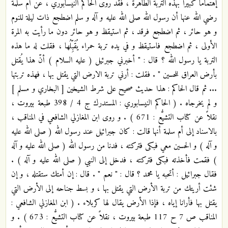
إهتماماً كبيراً بهذه التربة الطاهرة ، فقد روى الحاكم النيسابوري ، عن ام سلمة
رضي الله عنها أن رسول الله صلى الله عليه و آله و سلم اضطجع ذات ليلة للنوم
و هو حائر ، ثم اضطجع فرقد ، ثم استيقظ و هو حائر دون ما رأيت به المرة
الأولى ، ثم اضطجع فاستيقظ و في يده تربة حمراء يُقَبِّلُها ، فقلت له ما هذه
التربة يا رسول الله ؟ قال : " أخبرني جبرئيل ( عليه السلام ) أنّ هذا يُقتل
بأرض العراق للحسين " . فقلت : أرني تربة الارض التي يقتل بها ، فهذه تربتها
... ثم قال الحاكم : هذا حديث صحيح على شرط الشيخين [ البخاري و مسلم ]
و لم يخرجاه . ( الحاكم النيسابوري : المستدرك ج 4 / 398 طبعة بيروت ،
نقلاً عن كتاب التشيُّع : 671 ) . و روى ابن المغازلي الشافعي في المناقب ،
بالاسناد إلى أم سلمة أنها قالت : كان جبرائيل عند رسول الله ( صلى الله عليه
و آله ) و الحسين معي فبكى فتركته ، فدنا من رسول الله ( صلى الله عليه و آله
) فقمت فأخذته فبكى فتركته ، فدخل إلى النبي ( صلى الله عليه و آله ) .
فقال جبرائيل : أتحبه يا محمد ؟ قال : " نعم " . قال : إن أمتك ستقتله ، و إن
شئت أريتك من تربة الأرض التي يقتل بها ، و بسط جناحه إلى الأرض التي
يقتل بها فأرانا إياه ، فإذا الأرض يقال لها كربلاء . ( ابن المغازلي الشافعي :
المناقب ص 7 ح 117 طبعة بيروت ، نقلاً عن كتاب التشيُّع : 673 ) . و