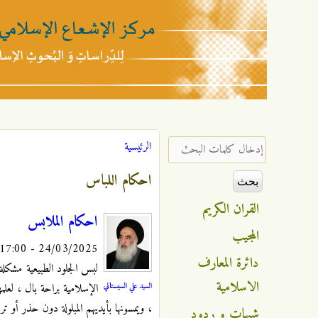
مركز
الإشعاع
‏إدخال كلمات البحث ‏
الرئيسية
أنت هنا
الإسلامي
احكام اللباس
القران الكريم
احكام الملابس
المجيب
24/03/2025 - 17:00
دائرة المعارف
لبس الجلود الطبيعية مشكلة 
الاسلامية
السيد علي السيستاني
الإسلامية براحة بال ، لعلم
، ويمسونها بأيديهم المبلولة دون حذر أو تر
شبهات و ردود