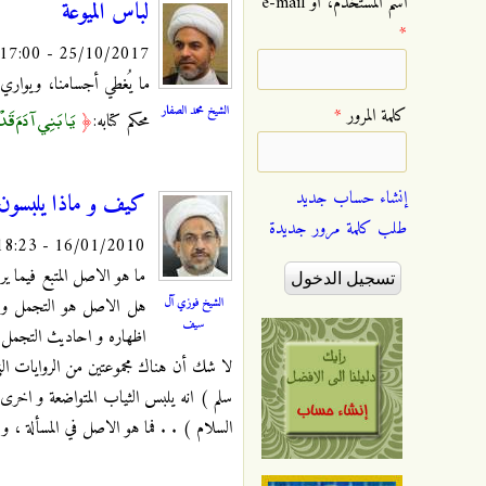
‏اسم المستخدم، أو e-mail
لباس الميوعة
*
25/10/2017 - 17:00
ما يُغطي أجسامنا، ويواري 
الشيخ محمد الصفار
يَا بَنِي آدَمَ قَد
‏كلمة المرور ‏
*
محكم كتابه:
﴿
إنشاء حساب جديد
كيف و ماذا يلبسون
طلب كلمة مرور جديدة
16/01/2010 - 18:23
ما هو الاصل المتبع فيما 
الشيخ فوزي آل
هل الاصل هو التجمل و ا
سيف
اظهاره و احاديث التجمل ت
لا شك أن هناك مجموعتين من الروايات ال
سلم ) انه يلبس الثياب المتواضعة و اخرى ت
السلام ) . . فما هو الاصل في المسألة ، 