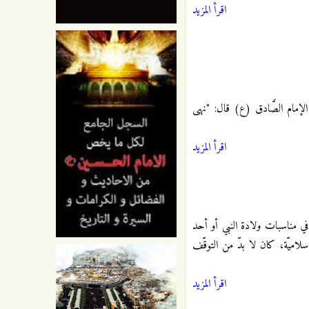
اقرأ المزيد
لإمام الصَّادق (ع) قال: "نهى
اقرأ المزيد
ً في مناسبات ولادة النبي أو أحد
إسلاميّة، كان لا بدّ من التوقّف
اقرأ المزيد