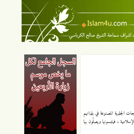
جات الجلدية المصنوعة في بلدانهم
إسلامية ، فيلبسونها ويصلُون بها