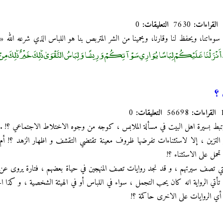
القراءات:
7630
التعليقات:
0
سوءاتنا، ويحفظ لنا وقارنا، ويحمينا من الشر المتربص بنا هو اللباس الذي شرعه الله «
ْ أَنْزَلْنَا عَلَيْكُمْ لِبَاسًا يُوَارِي سَوْآتِكُمْ وَرِيشًا وَلِبَاسُ التَّقْوَىٰ ذَٰلِكَ خَيْرٌ ذَٰلِكَ مِنْ آيَات
 ؟
القراءات:
56698
التعليقات:
0
يرتبط بسيرة اهل البيت في مسألة الملابس ، كوجه من وجوه الاختلاط الاجتماعي ؟! .
لتزين ، إلا لاستثناءات تفرضها ظروف معينة تقتضي التقشف و اظهار الزهد ؟! أ
حمل على الاستثناء ؟!
تي تصف سيرتهم ، و قد نجد روايات تصف المنهجين في حياة بعضهم ، فتارة يروى عن ال
أتي الرواية انه كان يحب التجمل ، سواء في اللباس أو في الهيئة الشخصية ، و كذا الحال
و أي الروايات على الاخرى حاكمة ؟!