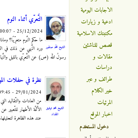
الاجابات اليومية
التَّعرّي أثناء النوم
ادعية و زيارات
25/12/2024 - 00:07
مكتبتك الاسلامية
ما حكم النَّوم متعرِّيًا؟ وما
قصص للناشئين
الشيخ محمّد صنقور
ورد النَّهي عن ذلك في ال
مقالات و
رسولُ الله (ص) عن التَّعرِّي بالليل والنَّها
دراسات
طرائف و عبر
نظرة في حفلات الموا
خير الكلام
29/01/2024 - 09:45
من العادات والتّقاليد الت
المرئيات
الشيخ محمد توفيق
الأئمّة الأطهار للتّعبير 
اخبار الموقع
المقداد
عند هذه الظاهرة لتحليلها.
دخول المستخدم