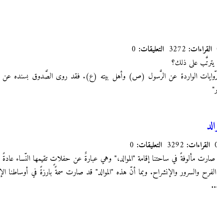
القراءات:
3272
التعليقات:
0
ذا يترتَّب على ذلك؟
رّوايات الواردة عن الرَّسول (ص) وأهل بيته (ع). فقد روى الصَّدوق بسنده عن ا
ر"
لد
القراءات:
3292
التعليقات:
0
ي صارت مألوفةً في ساحتنا إقامة "الموالد،" وهي عبارةٌ عن حفلاتٍ تقيمها النّساء عادة
عن الفرح والسرور والإنشراح. وبما أنّ هذه "الموالد" قد صارت سمةً بارزةً في أوساطنا ال
..