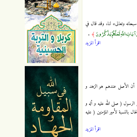
سبحانه وتعالى» لنا، وقد قال في
ِ اللَّهِ لَعَلَّهُمْ يَذَّكَّرُونَ
.
﴾
اقرأ المزيد
م أن الأصل عندهم هو الزهد و
رسول ( صلى الله عليه و أله و
 بالنسبة لأمير المؤمنين ( عليه
اقرأ المزيد