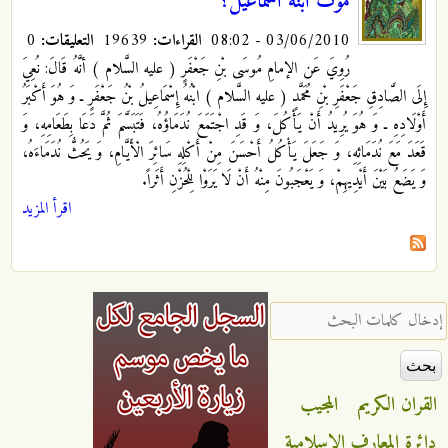
موت ابنه اسماعيل؟
03/06/2010 - 08:02
القراءات:
19639
التعليقات:
0
رُوِيَ عَن الإمامِ مُوسَى بْنِ جَعْفَرٍ ( عليه السَّلام ) أنَّهُ قَالَ: نُعِيَ
إِلَى الصَّادِقِ جَعْفَرِ بْنِ مُحَمَّدٍ ( عليه السَّلام ) ابْنُهُ إِسْمَاعِيلُ بْنُ جَعْفَرٍ ـ وَ هُوَ أَكْبَرُ
أَوْلَادِهِ ـ وَ هُوَ يُرِيدُ أَنْ يَأْكُلَ، وَ قَدِ اجْتَمَعَ نُدَمَاؤُهُ، فَتَبَسَّمَ ثُمَّ دَعَا بِطَعَامِهِ، وَ
قَعَدَ مَعَ نُدَمَائِهِ، وَ جَعَلَ يَأْكُلُ أَحْسَنَ مِنْ أَكْلِهِ سَائِرَ الْأَيَّامِ، وَ يَحُثُّ نُدَمَاءَهُ،
وَ يَضَعُ بَيْنَ أَيْدِيهِمْ، وَ يَعْجَبُونَ مِنْهُ أَنْ لَا يَرَوْا لِلْحُزْنِ أَثَراً.
اقرأ المزيد
‏إدخال كلمات البحث ‏
القران الكريم
المجيب
دائرة المعارف الاسلامية