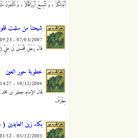
أَبْدَانُكُمْ ، وَ تَتَّسِعْ أَرْزَاقُكُمْ ، وَ تُكْفَوْنَ مَ
شيعتنا من سلمت قلوب
07/03/2007 - 09:23
قَالَ رَجُلٌ لِلْحُسَيْنِ بْنِ عَلِيّ
خطوبة حور العين
10/12/2006 - 14:27
قَالَ الإمام جعفر بن محمد الصادق (
مِطْرَفُ
بكاء زين العابدين ( 
05/12/2005 - 01:52