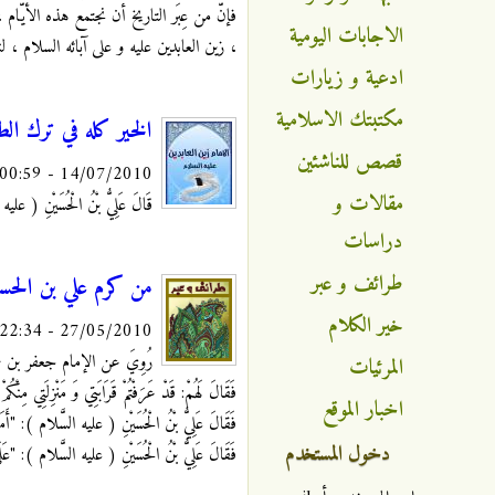
فإنّ من عِبَر التاريخ أن نجتمع هذه الأيّا
الاجابات اليومية
، زين العابدين عليه و على آبائه السلام ،
ادعية و زيارات
مكتبتك الاسلامية
الخير كله في ترك ال
قصص للناشئين
14/07/2010 - 00:59
مقالات و
قَالَ عَلِيُّ بْنُ الْحُسَيْنِ ( عليه 
دراسات
طرائف و عبر
من كرم علي بن الحسي
خير الكلام
27/05/2010 - 22:34
رُوِيَ عن الإمام جعفر بن محمد الصا
المرئيات
فَقَالَ لَهُمْ: قَدْ عَرَفْتُمْ قَرَابَتِي وَ مَنْزِلَتِي مِنْك
اخبار الموقع
فَقَالَ عَلِيُّ بْنُ الْحُسَيْنِ ( عليه السَّلام ): "أَمَا 
دخول المستخدم
فَقَالَ عَلِيُّ بْنُ الْحُسَيْنِ ( عليه السَّلام ): "عَلَيّ