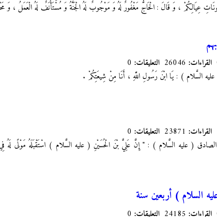
ئُونَاتِ عِيَالِكُمْ ، وَ قَالَ : الْحَاجُّ مَغْفُورٌ لَهُ وَ مَوْجُوبٌ لَهُ الْجَنَّةُ وَ مُسْتَأْنَفٌ لَهُ الْعَمَلُ ، وَ مَحْ
هم
القراءات:
26046
التعليقات:
0
ٍ ( عليه السَّلام ) : يَا ابْنَ رَسُولِ اللَّهِ ، أَنَا مِنْ شِيعَتِكُمْ .
القراءات:
23871
التعليقات:
0
 عليه السَّلام ) : " إِنَّ عَلِيَّ بْنَ الْحُسَيْنِ ( عليه السَّلام ) اسْتَقْبَلَهُ مَوْلًى لَهُ فِي لَيْلَةٍ
عليه السلام ) أربعين سنة
القراءات:
24185
التعليقات:
0