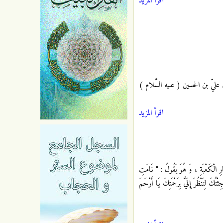
اقرأ المزيد
عليّ بن الحسين ( عليه السَّلام )
اقرأ المزيد
ارِ الْكَعْبَةِ ، وَ هُوَ يَقُولُ : " نَامَتِ
تُكَ لِتَنْظُرَ إِلَيَّ بِرَحْمَتِكَ يَا أَرْحَمَ