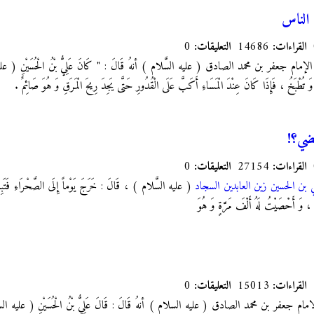
 الناس
القراءات:
14686
التعليقات:
0
َنْ الإمام جعفر بن محمد الصادق ( عليه السَّلام ) أنهُ قَالَ : " كَانَ عَلِيُّ بْنُ الْحُسَيْنِ ( عليه ال
ً وَ تُطْبَخُ ، فَإِذَا كَانَ عِنْدَ الْمَسَاءِ أَكَبَّ عَلَى الْقُدُورِ
حَتَّى يَجِدَ رِيحَ الْمَرَقِ وَ هُوَ صَائِمٌ .
ضي؟!
القراءات:
27154
التعليقات:
0
ي بن الحسين زين العابدين السجاد
( عليه السَّلام ) ، قَالَ : خَرَجَ يَوْماً إِلَى الصَّحْرَاءِ فَتَبِعْتُه
هُ ، وَ أَحْصَيْتُ لَهُ أَلْفَ مَرَّةٍ وَ هُوَ
القراءات:
15013
التعليقات:
0
 الامام جعفر بن محمد الصادق ( عليه السلام ) أنهُ قَالَ : قَالَ عَلِيُّ بْنُ الْحُسَيْنِ ( عليه السلا