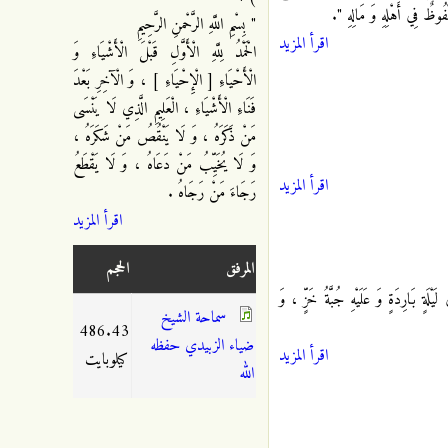
فُوظٌ فِي أَهْلِهِ وَ مَالِهِ ".
" بِسْمِ اللَّهِ الرَّحْمنِ الرَّحِيمِ
اقرأ المزيد
الْحَمْدُ لِلَّهِ الْأَوَّلِ قَبْلَ الْأَشْيَاءِ وَ
الْأَحْيَاءِ [ الْإِحْيَاءِ ] ، وَ الْآخِرِ بَعْدَ
فَنَاءِ الْأَشْيَاءِ ، الْعَلِيمِ الَّذِي لَا يَنْسَى
مَنْ ذَكَرَهُ ، وَ لَا يَنْقُصُ مَنْ شَكَرَهُ ،
وَ لَا يُخَيِّبُ مَنْ دَعَاهُ ، وَ لَا يَقْطَعُ
اقرأ المزيد
رَجَاءَ مَنْ رَجَاهُ .
اقرأ المزيد
المرفق
الحجم
 بَارِدَةٍ وَ عَلَيْهِ جُبَّةُ خَزٍّ
، وَ
سماحة الشيخ
486.43
ضياء الزبيدي حفظه
اقرأ المزيد
كيلوبايت
الله