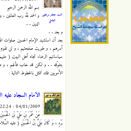
بسم الله الرحمن الرحيم
السيد جعفر مرتضى
و الحمد لله رب العالمين ، 
العاملي
الدين . .
و بعد . .
بعد أن استشهد الإمام الحسين صلوات الله
أمرهم ، و طويت صفحتهم ، و لن تقوم لهم 
سياساتهم الرعناء تجاه أهل البيت ( عليه
بتفوّقه . . و لكن قد خاب فألهم ، و طاش
الأمويين تلك تتمثل بالخطوط التالية :
الامام السجاد عليه ال
04/01/2009 - 22:24
عَنْ عُمْرَ بْنِ عَلِيِّ بْنِ الْحُسَي
بَرْدٍ ، وَ كَانَ عَلِيُّ بْنُ الْحُسَيْنِ ( عليه السَّلام ) ي