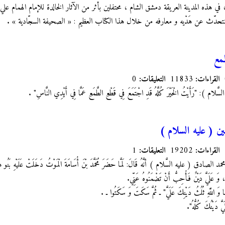
م ، في هذه المدينة العريقة دمشق الشام ، محتفلين بأثر من الآثار الخالدة للإمام الهمام 
 لنتحدّث عن هَدْيه و معارفه من خلال هذا الكتاب العظيم : « الصحيفة السجّادية » .
طمع
القراءات:
11833
التعليقات:
0
السَّلام ): "رَأَيْتُ الْخَيْرَ كُلَّهُ قَدِ اجْتَمَعَ فِي قَطْعِ الطَّمَعِ عَمَّا فِي أَيْدِي النَّاسِ"
.
ن ( عليه السلام )
القراءات:
19202
التعليقات:
1
دق ( عليه السَّلام ) أنَّهُ قَالَ: لَمَّا حَضَرَ مُحَمَّدَ بْنَ أُسَامَةَ الْمَوْتُ دَخَلَتْ عَلَيْهِ بَنُو هَ
ُمْ، وَ عَلَيَّ دَيْنٌ فَأُحِبُّ أَنْ تَضْمَنُوهُ عَنِّي.
وَ اللَّهِ ثُلُثُ دَيْنِكَ عَلَيَّ" ـ ثُمَّ سَكَتَ وَ سَكَتُوا ـ .
َ دَيْنُكَ كُلُّهُ".