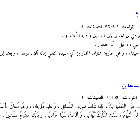
؟
القراءات:
95492
التعليقات:
8
 علي بن الحسين زين العابدين
( عليه السَّلام ) .
 علي ، و قيل : أبو حفص .
 : جيداء ، و هي جارية اشتراها المختار بن أبي عبيدة الثقفي بمائة ألف درهم ، و بعثها إلى 
لساجدين
القراءات:
31180
التعليقات:
0
وْلَ الْكَعْبَةِ لَيْلَةً ، فَإِذَا شَابٌّ ظَرِيفُ الشَّمَائِلِ ، وَ عَلَيْهِ ذُؤَابَتَانِ ، وَ هُوَ مُتَعَلِّقٌ بِأَسْتَ
ُّ الْقَيُّومُ ، غَلَّقَتِ الْمُلُوكُ أَبْوَابَهَا ، وَ أَقَامَتْ عَلَيْهَا حُرَّاسَهَا ، وَ بَابُكَ مَفْتُوحٌ لِلسَّائِلِينَ ، جِئْ