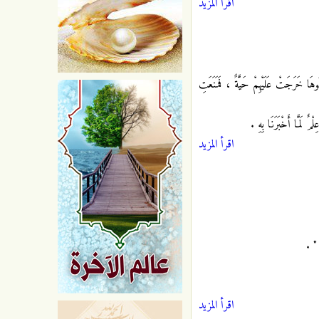
اقرأ المزيد
نُوهَا خَرَجَتْ عَلَيْهِمْ حَيَّةٌ ، فَمَنَعَتِ
ْمٌ لَمَّا أَخْبَرَنَا بِهِ .
اقرأ المزيد
 " .
اقرأ المزيد