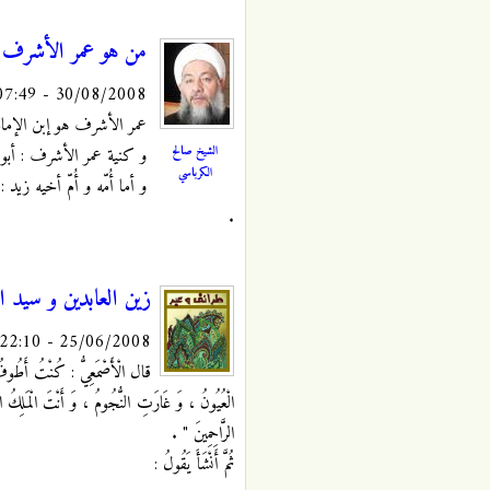
من هو عمر الأشرف 
30/08/2008 - 07:49
عمر الأشرف هو إبن الإمام
الشيخ صالح
و كنية عمر الأشرف : أبو
الكرباسي
و أما أُمّه و أُمّ أخيه زيد
.
زين العابدين و سيد ا
25/06/2008 - 22:10
قال الْأَصْمَعِيُّ : كُنْتُ أَطُوفُ حَ
الْعُيُونُ ، وَ غَارَتِ النُّجُومُ ، وَ أَنْتَ الْمَلِكُ الْحَي
الرَّاحِمِينَ " .
ثُمَّ أَنْشَأَ يَقُولُ :