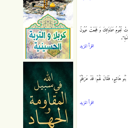
َارَتْ نُجُومُ سَمَاوَاتِكَ وَ هَجَعَتْ عُيُونُ
مَةِ".
اقرأ المزيد
هَاشِمٍ، فَقَالَ لَهُمْ: قَدْ عَرَفْتُمْ
اقرأ المزيد