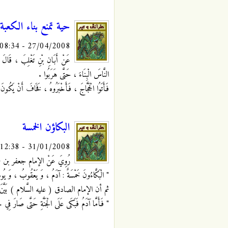
حية تمنع بناء الكعبة 
27/04/2008 - 08:34
عَنْ أَبَانِ بْنِ تَغْلِبَ ، قَالَ : لَ
النَّاسَ الْبِنَاءَ ، حَتَّى هَرَبُوا .
فَأَتَوُا الْحَجَّاجَ ، فَأَخْبَرُوهُ ، فَخَافَ أَنْ يَكُونَ قَدْ 
البكاؤن الخمسة
31/01/2008 - 12:38
رُوِيَ عَنْ الإمام جعفر بن مح
" الْبَكَّاءُونَ خَمْسَةٌ : آدَمُ ، وَ يَعْقُوبُ ، وَ 
ثم أن الإمام الصادق ( عليه السَّلام ) بَيَّ
" فَأَمَّا آدَمُ فَبَكَى عَلَى الْجَنَّةِ حَتَّى صَارَ فِي خَدّ