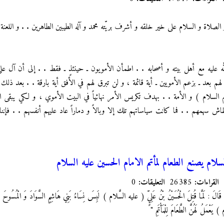
و الصلاة و السلام على خير خلقه و أشرف بريّته محمد و آله الطيبين الطاهرين . . و اللعنة
 عليه مع أهل بيته و أصحابه . . اطمأن الأمويون ـ حينئذٍ ـ فقط . . إلى أن آل عل
بعد ـ بزعم الأمويين ـ أية قائمة ، و لن تبرق لهم في الأفق أية بارقة . . بعد ذلك 
م السلام ) و الأمة . . بهدف تكريس الأمر نهائياً في البيت الأموي ، و لكي يبقى 
 سهمهم . . فما كانت سياساتهم تلك إلا وبالاً و دماراً عاد عليهم أنفسهم . . فإن
سلام يصنع الطعام لمأتم الامام الحسين عليه السلام
القراءات:
26385
التعليقات:
0
ْنِ قَالَ : لَمَّا قُتِلَ الْحُسَيْنُ بْنُ عَلِيٍّ ( عليه السَّلام ) لَبِسَ نِسَاءُ بَنِي هَاشِمٍ السَّوَادَ وَ الْمُسُوحَ
َعْمَلُ لَهُنَّ الطَّعَامَ لِلْمَأْتَمِ "