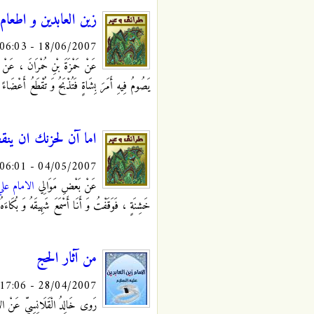
زين العابدين و اطعام
18/06/2007 - 06:03
عَنْ حَمْزَةَ بْنِ حُمْرَانَ ، ع
يَصُومُ فِيهِ أَمَرَ بِشَاةٍ فَتُذْبَحُ وَ تُقْطَعُ أَعْضَاء
اما آن لحزنك ان ينق
04/05/2007 - 06:01
عَنْ بَعْضِ مَوَالِي
الامام عل
خَشِنَةٍ ، فَوَقَفْتُ وَ أَنَا أَسْمَعَ شَهِيقَهُ وَ بُكَاءَ
من آثار الحج
28/04/2007 - 17:06
رَوى خَالِدُ الْقَلَانِسِيّ عَنْ