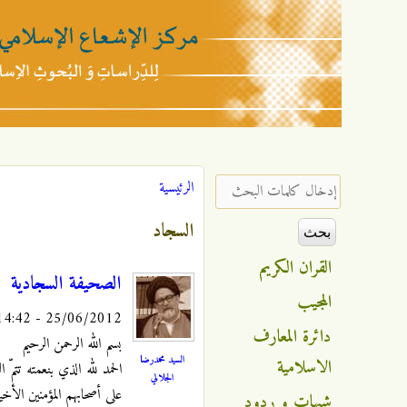
مركز
الإشعاع
‏إدخال كلمات البحث ‏
الرئيسية
أنت هنا
الإسلامي
السجاد
القران الكريم
الصحيفة السجادية
المجيب
25/06/2012 - 14:42
دائرة المعارف
بسم الله الرحمن الرحيم
السيد محمدرضا
الاسلامية
الحمد لله الذي بنعمته تتم
الجلالي
على أصحابهم المؤمنين الأخي
شبهات و ردود