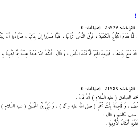
!
القراءات:
23929
التعليقات:
0
مَّا هَدَمَ الْحَجَّاجُ الْكَعْبَةَ ، فَرَّقَ النَّاسُ تُرَابَهَا ، فَلَمَّا صَارُوا إِلَى بِنَائِهَا ، فَأَرَادُوا أَنْ يَبْ
مَنَعَ بِنَاءَهَا ، فَصَعِدَ الْمِنْبَرَ ثُمَّ نَشَدَ النَّاسَ ، وَ قَالَ : أَنْشُدُ اللَّهَ عَبْداً عِنْدَهُ مِمَّا ابْتُلِينَا بِهِ عِل
القراءات:
21985
التعليقات:
0
مد الصادق ( عليه السَّلام ) أَنهُ قَالَ :
يُوسُفُ ، وَ فَاطِمَةُ بِنْتُ مُحَمَّدٍ ( صلى الله عليه و آله ) ، وَ عَلِيُّ بْنُ الْحُسَيْنِ ( عليه السَّلام )
نَ سبب بكائهم و قال :
َيْهِ أَمْثَالُ الْأَوْدِيَةِ .