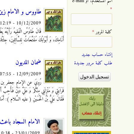
‏اسم المستخدم، أو e-mail
*
طاووس و الامام زين 
10/12/2009 - 12:19
قَالَ طَاوُسٌ الْفَقِيهُ رَأَيْتُهُ
يَط
‏كلمة المرور ‏
*
أَنَامِكَ، وَ أَبْوَابُكَ مُفَتَّحَاتٌ لِلسَّائِلِينَ، جِئ
إنشاء حساب جديد
ضمان المديون
طلب كلمة مرور جديدة
12/09/2009 - 07:55
رُوِيَ عن الإمام جعفر بن محمد الصا
قَرَابَتِي وَ مَنْزِلَتِي مِنْكُمْ وَ عَلَيَّ دَيْنٌ فَأُحِبُّ أ
فَقَالَ عَلِيُّ بْنُ الْحُسَيْنِ ( عليه السَّلام ): أَمَا و
الامام السجاد باعث
23/01/2009 - 10:38