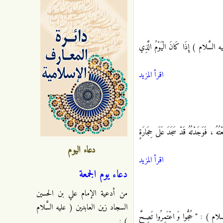
سَّلام ) إِذَا كَانَ الْيَوْمُ الَّذِي
اقرأ المزيد
ُ ، فَوَجَدْتُهُ قَدْ سَجَدَ عَلَى حِجَارَةٍ
دعاء اليوم
اقرأ المزيد
دعاء يوم الجمعة
من أدعية الإمام علي بن الحسين
السجاد زين العابدين ( عليه السَّلام
م ) : " حُجُّوا وَ اعْتَمِرُوا تَصِحَّ
) :