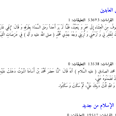
العابدين
القراءات:
53693
التعليقات:
1
ُوفُ مِنَ الْعِشَاءِ إِلَى سَحَرٍ وَ يَتَعَبَّدُ، فَلَمَّا لَمْ يَرَ أَحَداً رَمَقَ السَّمَاءَ بِطَرْفِهِ وَ قَالَ: "إِلَهِي غ
ْتُكَ لِتَغْفِرَ لِي وَ تَرْحَمَنِي وَ تُرِيَنِي وَجْهَ جَدِّي مُحَمَّدٍ ( صلى الله عليه و آله ) فِي عَرَصَاتِ الْقِيَا
القراءات:
13538
التعليقات:
0
دق ( عليه السَّلام ) أنهُ قَالَ: "لَمَّا حَضَرَ مُحَمَّدَ بْنَ أُسَامَةَ الْمَوْتُ دَخَلَتْ عَلَيْهِ بَنُو 
َنْ تَضْمَنُوهُ عَنِّي.
َ اللَّهِ ثُلُثُ دَيْنِكَ عَلَيَّ، ثُمَّ سَكَتَ وَ سَكَتُوا.
 الإسلام من جديد
القراءات:
19517
التعليقات:
0