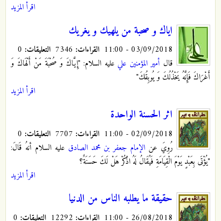
اقرأ المزيد
اياك و صحبة من يلهيك و يغريك
03/09/2018 - 11:00
القراءات:
7346
التعليقات:
0
قال
أمير المؤمنين علي
عليه السلام: "إِيَّاكَ وَ صُحْبَةَ مَنْ أَلْهَاكَ وَ
أَغْرَاكَ فَإِنَّهُ يَخْذُلُكَ وَ يُوبِقُكَ"
اقرأ المزيد
اثر الحسنة الواحدة
02/09/2018 - 11:00
القراءات:
7707
التعليقات:
0
رُوِيَ عن
الإمام جعفر بن محمد الصادق
عليه السلام أنهُ قَالَ:
"يُؤْتَى بِعَبْدٍ يَوْمَ الْقِيَامَةِ فَيُقَالُ لَهُ اذْكُرْ هَلْ لَكَ حَسَنَةٌ؟
اقرأ المزيد
حقيقة ما يطلبه الناس من الدنيا
26/08/2018 - 11:00
القراءات:
12292
التعليقات:
0