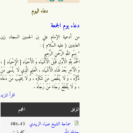
دعاء اليوم
دعاء يوم الجمعة
من أدعية الإمام علي بن الحسين السجاد زين
العابدين ( عليه السَّلام ) :
" بِسْمِ اللَّهِ الرَّحْمنِ الرَّحِيمِ
الْحَمْدُ لِلَّهِ الْأَوَّلِ قَبْلَ الْأَشْيَاءِ وَ الْأَحْيَاءِ [ الْإِحْيَاءِ ] ،
وَ الْآخِرِ بَعْدَ فَنَاءِ الْأَشْيَاءِ ، الْعَلِيمِ الَّذِي لَا يَنْسَى مَنْ
ذَكَرَهُ ، وَ لَا يَنْقُصُ مَنْ شَكَرَهُ ، وَ لَا يُخَيِّبُ مَنْ دَعَاهُ
، وَ لَا يَقْطَعُ رَجَاءَ مَنْ رَجَاهُ .
اقرأ المزيد
المرفق
الحجم
سماحة الشيخ ضياء الزبيدي
486.43
حفظه الله
كيلوبايت