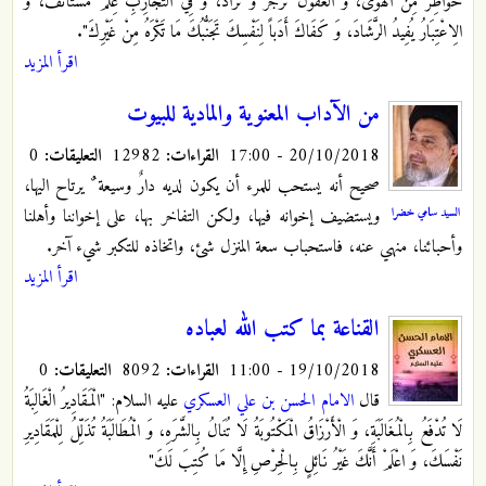
خَوَاطِرُ مِنَ الْهَوَى، وَ الْعُقُولُ تَزْجُرُ وَ تَزَادُ، وَ فِي التَّجَارِبِ عِلْمٌ مُسْتَأْنَفٌ، وَ
الِاعْتِبَارُ يُفِيدُ الرَّشَادَ، وَ كَفَاكَ أَدَباً لِنَفْسِكَ تَجَنُّبُكَ مَا تَكْرَهُ‏ مِنْ غَيْرِكَ‏".
اقرأ المزيد
من الآداب المعنوية والمادية للبيوت
20/10/2018 - 17:00
القراءات:
12982
التعليقات:
0
صحيح أنه يستحب للمرء أن يكون لديه دارٌ وسيعة ٌ يرتاح اليها،
السيد سامي خضرا
ويستضيف إخوانه فيها، ولكن التفاخر بها، على إخواننا وأهلنا
وأحبائنا، منهي عنه، فاستحباب سعة المنزل شئ، واتخاذه للتكبر شيء آخر.‏
اقرأ المزيد
القناعة بما كتب الله لعباده
19/10/2018 - 11:00
القراءات:
8092
التعليقات:
0
قال
الامام الحسن بن علي العسكري
عليه السلام: "الْمَقَادِيرُ الْغَالِبَةُ
لَا تُدْفَعُ بِالْمُغَالَبَةِ، وَ الْأَرْزَاقُ الْمَكْتُوبَةُ لَا تُنَالُ بِالشَّرَهِ‏، وَ الْمُطَالَبَةُ تُذَلِّلُ لِلْمَقَادِيرِ
نَفْسَكَ، وَ اعْلَمْ أَنَّكَ غَيْرُ نَائِلٍ بِالْحِرْصِ إِلَّا مَا كُتِبَ لَكَ‏"