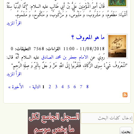
قَالَ أَمِيرُ الْمُؤْمِنِينَ عَلِيُّ بْنُ أَبِي طَالِبٍ عليه السلام:‏ "إِنَّمَا الدُّنْيَا سِتَّةُ
أَشْيَاءَ: مَطْعُومٌ، وَ مَشْرُوبٌ، وَ مَلْبُوسٌ، وَ مَرْكُوبٌ، وَ مَنْكُوحٌ، وَ مَشْمُومٌ.
اقرأ المزيد
ما هو المعروف ؟
11/08/2018 - 11:00
القراءات:
7568
التعليقات:
0
رُوِيَ عن
الامام جعفر بن محمد الصادق
عليه السلام أنَّهُ قال:
"الْمَعْرُوفُ شَيْ‏ءٌ سِوَى الزَّكَاةِ، فَتَقَرَّبُوا إِلَى اللَّهِ عَزَّ وَ جَلَّ بِالْبِرِّ وَ صِلَةِ الرَّحِمِ"
اقرأ المزيد
8
7
6
5
4
3
2
1
التالية ›
الأخيرة »
الصفحات
‏إدخال كلمات البحث ‏