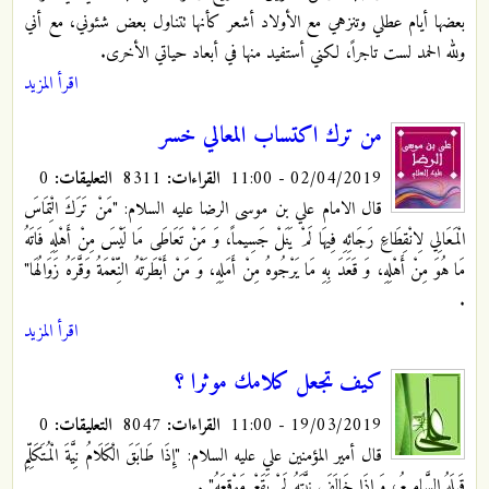
بعضها أيام عطلي وتنزهي مع الأولاد أشعر كأنها تتناول بعض شئوني، مع أني
ولله الحمد لست تاجراً، لكني أستفيد منها في أبعاد حياتي الأخرى.
اقرأ المزيد
من ترك اكتساب المعالي خسر
02/04/2019 - 11:00
القراءات:
8311
التعليقات:
0
قال الامام علي بن موسى الرضا عليه السلام: "مَنْ تَرَكَ الْتِمَاسَ
الْمَعَالِي لِانْقِطَاعِ رَجَائِهِ فِيهَا لَمْ يَنَلْ جَسِيماً، وَ مَنْ‏ تَعَاطَى مَا لَيْسَ مِنْ أَهْلِهِ فَاتَهُ
مَا هُوَ مِنْ أَهْلِهِ، وَ قَعَدَ بِهِ مَا يَرْجُوهُ مِنْ أَمَلِهِ، وَ مَنْ أَبْطَرَتْهُ النِّعْمَةُ وَقَّرَهُ زَوَالُهَا"
.
اقرأ المزيد
كيف تجعل كلامك موثرا ؟
19/03/2019 - 11:00
القراءات:
8047
التعليقات:
0
قال أمير المؤمنين علي عليه السلام: "إِذَا طَابَقَ الْكَلَامُ نِيَّةَ الْمُتَكَلِّمِ
قَبِلَهُ السَّامِعُ، وَ إِذَا خَالَفَ نِيَّتَهُ لَمْ يَقَعْ مَوْقِعَهُ"
.