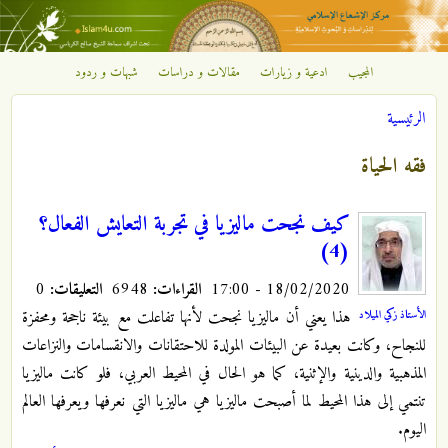
تجاوز إلى المحتوى الرئيسي
المجيب
ادعية و زيارات
مقالات و دراسات
شبهات و ردود
مركز
الرئيسية
الإشعاع
أنت هنا
فقه الحياة
الإسلامي
كيف نجحت ماليزيا في تجربة التعايش الفعال؟
(4)
18/02/2020 - 17:00
القراءات:
6948
التعليقات:
0
هذا يعني أن ماليزيا نجحت لأنها تفاعلت مع بيئة ناجحة ومحفزة
الأستاذ زكي الميلاد
للنجاح، وكانت بعيدة عن البيئات المولدة للاحتقانات والانقسامات والنزاعات
المذهبية والدينية والإثنية، كما هو الحال في المحيط العربي، فلو كانت ماليزيا
تنتمي إلى هذا المحيط لما أصبحت ماليزيا هي ماليزيا التي نعرفها ويعرفها العالم
اليوم.