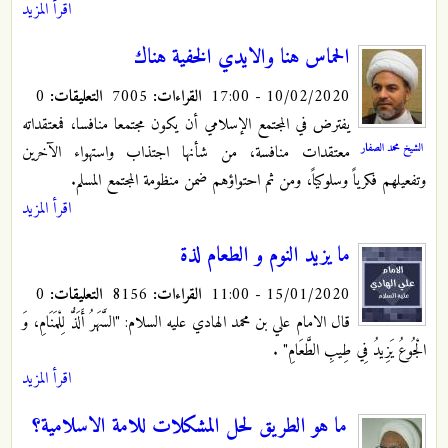
اقرأ المزيد
الحماس هنا والايدي الخفية هناك
10/02/2020 - 17:00
القراءات:
7005
التعليقات:
0
يفترض في المجتمع الإسلامي أن يكون مجتمعا منافسا، فمعتقداته
الشيخ محمد الصفار
معتقدات منافسة، من شأنها اجتذاب واستهواء الآخرين
وتفعيلهم فكرياً وسلوكياً، ومن ثم احتواؤهم ضمن منظومة المجتمع المسلم.
اقرأ المزيد
ما يزيد النوم و الطعام لذة
15/01/2020 - 11:00
القراءات:
8156
التعليقات:
0
قال الامام علي بن محمد الهادي عليه السلام: "السَّهَرُ أَلَذُّ لِلْمَنَامِ، وَ
الْجُوعُ يَزِيدُ فِي طِيبِ‏ الطَّعَامِ‏"‏
.
اقرأ المزيد
ما هو الطريق لحل المشكلات للامة الاسلامية؟