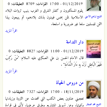
01/12/2019 - 17:00
القراءات:
8709
التعليقات:
0
يقوم المستكبرون و كفار الشرق و الغرب بنهب ثروات البلاد
الشيخ ابراهيم الاميني
الاسلامية بثمن بخس فيبنون بذلك بلادهم، ثم يبيعون بهذا
الثمن للمسلمين سلعا غير ضرورية و اسلحة.
اقرأ المزيد
دار الندامة
01/12/2019 - 11:00
القراءات:
8827
التعليقات:
0
قال الامام الحسن بن علي العسكري عليه السلام: "مَنْ رَكِبَ
ظَهْرَ الْبَاطِلِ‏ نَزَلَ بِهِ دَارَ النَّدَامَةِ"
.‏
اقرأ المزيد
من دروس الحياة
18/11/2019 - 17:00
القراءات:
7327
التعليقات:
0
تعجبني عناوين بعض الكتب التي تتحدث عن الثروة وزيادتها
الشيخ محمد الصفار
وتنميتها، وعن تسويق المشاريع وطرق عرضها، لأني في قراءة