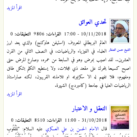
اقرأ المزيد
تحدي العوائق
10/11/2018 - 17:00
القراءات:
9806
التعليقات:
0
العالم البريطاني المعروف (استيفن هاوكنج) والذي يعد ابرز
الشيخ حسن الصفار
العلماء في الفيزياء والرياضيات، في النصف الثاني من القرن
العشرين.. لقد اصيب بمرض وهو في السابعة من عمره، وصارع المرض حتى
اصبح كسيحا يتحرك على مقعد ذي عجلات، ولا يستطيع التكلم بشكل طلق
ومفهوم، فلا تفهم له الا سكرتيرته او تلامذته القريبون، لكنه صاراستاذ
الرياضيات العليا في جامعة (كامبردج) الشهيرة.
اقرأ المزيد
التعقل و الاعتبار
31/10/2018 - 11:00
القراءات:
8510
التعليقات:
0
قال
الامام الحسن بن علي العسكري
عليه السلام: "لِلْقُلُوبِ