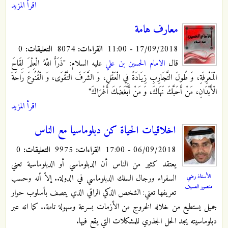
اقرأ المزيد
معارف هامة
17/09/2018 - 11:00
القراءات:
8074
التعليقات:
0
قال
الامام الحسين بن علي
عليه السلام: "ذَرَأَ اللَّهُ الْعِلْمَ‏ لِقَاحَ
الْمَعْرِفَةِ، وَ طُولَ التَّجَارِبِ زِيَادَةً فِي الْعَقْلِ، وَ الشَّرَفَ التَّقْوَى‏، وَ الْقُنُوعَ رَاحَةَ
الْأَبْدَانِ، مَنْ أَحَبَّكَ نَهَاكَ، وَ مَنْ أَبْغَضَكَ أَغْرَاكَ‏"
اقرأ المزيد
اخلاقيات الحياة كن دبلوماسيا مع الناس
06/09/2018 - 17:00
القراءات:
9975
التعليقات:
0
يعتقد كثير من الناس أن الدبلوماسي أو الدبلوماسية تعني
الأستاذ رضي
السفراء ورجال السلك الدبلوماسي في الدولة.. إلاّ أنه وحسب
منصور العسيف
تعريفها تعني: الشخص الذكي الراقي الذي يتصف بأسلوب حوار
جميل يستطيع من خلاله الخروج من الأزمات بسرعة وسهولة تامة.. كما انه عبر
دبلوماسيته يجد الحل الجذري للمشكلات التي يقع فيها.