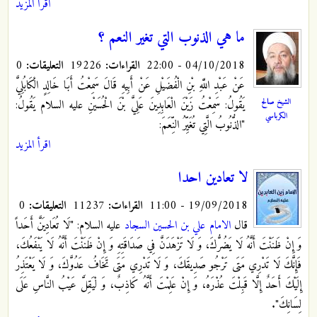
اقرأ المزيد
ما هي الذنوب التي تغير النعم ؟
04/10/2018 - 22:00
القراءات:
19226
التعليقات:
0
عَنْ عَبْدِ اللَّهِ بْنِ الْفُضَيْلِ عَنْ أَبِيهِ قَالَ سَمِعْتُ أَبَا خَالِدٍ الْكَابُلِيَّ
الشيخ صالح
يَقُولُ: سَمِعْتُ زَيْنَ الْعَابِدِينَ عَلِيَّ بْنَ الْحُسَيْنِ عليه السلام يَقُولُ‏:
الكرباسي
"الذُّنُوبُ الَّتِي تُغَيِّرُ النِّعَمَ:
اقرأ المزيد
لا تعادين احدا
19/09/2018 - 11:00
القراءات:
11237
التعليقات:
0
قال
الامام علي بن الحسين السجاد
عليه السلام: "لَا تُعَادِيَنَّ أَحَداً
وَ إِنْ ظَنَنْتَ أَنَّهُ لَا يَضُرُّكَ، وَ لَا تَزْهَدَنَّ فِي صَدَاقَتِهِ‏ وَ إِنْ ظَنَنْتَ أَنَّهُ لَا يَنْفَعُكَ،
فَإِنَّكَ لَا تَدْرِي مَتَى تَرْجُو صَدِيقَكَ، وَ لَا تَدْرِي مَتَى تَخَافُ عَدُوَّكَ، وَ لَا يَعْتَذِرُ
إِلَيْكَ أَحَدٌ إِلَّا قَبِلْتَ عُذْرَهُ، وَ إِنْ عَلِمْتَ أَنَّهُ كَاذِبٌ، وَ لْيَقِلَّ عَيْبُ النَّاسِ عَلَى
لِسَانِكَ".