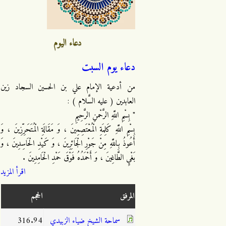
دعاء اليوم
دعاء يوم السبت
من أدعية الإمام علي بن الحسين السجاد زين
العابدين ( عليه السَّلام ) :
" بِسْمِ اللَّهِ الرَّحْمنِ الرَّحِيمِ
بِسْمِ اللَّهِ كَلِمَةِ الْمُعْتَصِمِينَ ، وَ مَقَالَةِ الْمُتَحَرِّزِينَ ، وَ
أَعُوذُ بِاللَّهِ مِنْ جَوْرِ الْجَائِرِينَ ، وَ كَيْدِ الْحَاسِدِينَ ، وَ
بَغْيِ الطَّاغِينَ ، وَ أَحْمَدُهُ فَوْقَ حَمْدِ الْحَامِدِينَ .
اقرأ المزيد
المرفق
الحجم
سماحة الشيخ ضياء الزبيدي
316.94