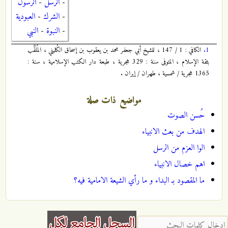
-
الرسل
-
الرسول
-
الشرك
-
العبودية
-
النبوة
-
النبي
1.
الكافي : 1 / 147 ، للشيخ أبي جعفر محمد بن يعقوب بن إسحاق الكُليني ، المُلَقَّب
بثقة الإسلام ، المتوفى سنة : 329 هجرية ، طبعة دار الكتب الإسلامية ، سنة :
1365 هجرية / شمسية ، طهران / إيران .
مواضيع ذات صلة
حُسن الصوت
الهدف من بعث الانبياء
الوا العزم من الرسل
اهم خصال الانبياء
ما المقصود بـ البداء و ما رأي الشيعة الامامية فيه؟
‏إدخال كلمات البحث ‏