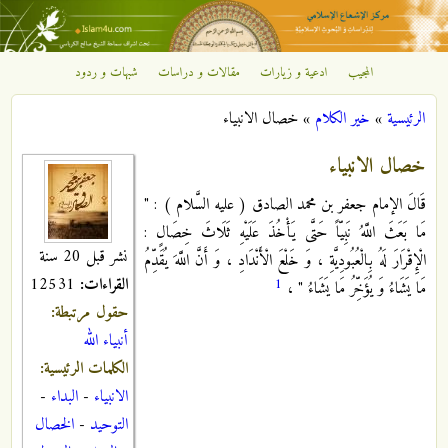
تجاوز إلى المحتوى الرئيسي
المجيب
ادعية و زيارات
مقالات و دراسات
شبهات و ردود
مركز
الرئيسية
»
خير الكلام
»
خصال الانبياء
الإشعاع
أنت هنا
خصال الانبياء
الإسلامي
قَالَ الإمام جعفر بن محمد الصادق ( عليه السَّلام ) : "
مَا بَعَثَ اللَّهُ نَبِيّاً حَتَّى يَأْخُذَ عَلَيْهِ ثَلَاثَ خِصَالٍ :
نشر قبل 20 سنة
الْإِقْرَارَ لَهُ بِالْعُبُودِيَّةِ ، وَ خَلْعَ الْأَنْدَادِ ، وَ أَنَّ اللَّهَ يُقَدِّمُ
القراءات:
12531
1
مَا يَشَاءُ وَ يُؤَخِّرُ مَا يَشَاءُ " ،
حقول مرتبطة:
أنبياء الله
الكلمات الرئيسية:
الانبياء
-
البداء
-
التوحيد
-
الخصال